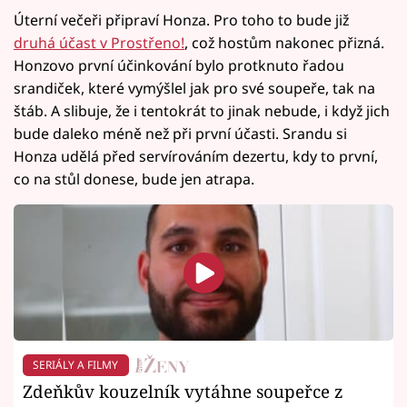
Úterní večeři připraví Honza. Pro toho to bude již
druhá účast v Prostřeno!
, což hostům nakonec přizná.
Honzovo první účinkování bylo protknuto řadou
srandiček, které vymýšlel jak pro své soupeře, tak na
štáb. A slibuje, že i tentokrát to jinak nebude, i když jich
bude daleko méně než při první účasti. Srandu si
Honza udělá před servírováním dezertu, kdy to první,
co na stůl donese, bude jen atrapa.
SERIÁLY A FILMY
Zdeňkův kouzelník vytáhne soupeřce z