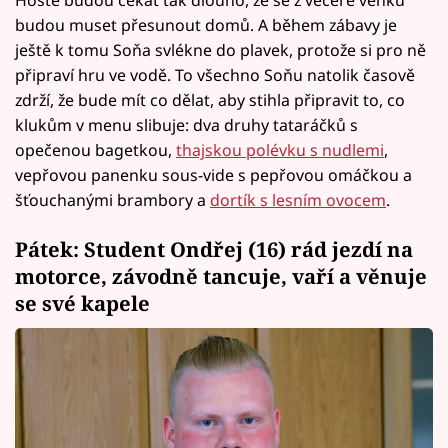
Hosté budou čekat tak dlouho, že se z večeře venku
budou muset přesunout domů. A během zábavy je
ještě k tomu Soňa svlékne do plavek, protože si pro ně
připraví hru ve vodě. To všechno Soňu natolik časově
zdrží, že bude mít co dělat, aby stihla připravit to, co
klukům v menu slibuje: dva druhy tataráčků s
opečenou bagetkou,
thajskou polévku s nudlemi
,
vepřovou panenku sous-vide s pepřovou omáčkou a
šťouchanými brambory a
dortík s lesním ovocem
.
Pátek: Student Ondřej (16) rád jezdí na
motorce, závodně tancuje, vaří a věnuje
se své kapele