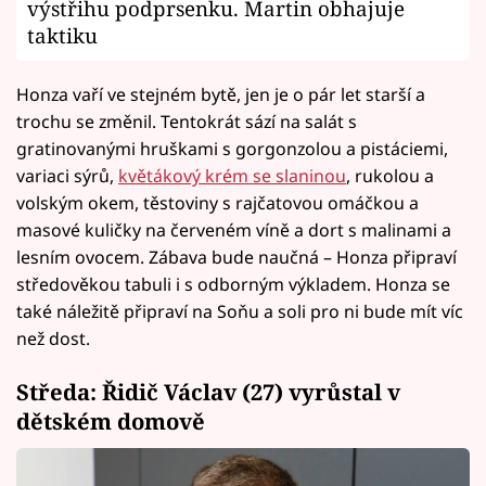
výstřihu podprsenku. Martin obhajuje
taktiku
Honza vaří ve stejném bytě, jen je o pár let starší a
trochu se změnil. Tentokrát sází na salát s
gratinovanými hruškami s gorgonzolou a pistáciemi,
variaci sýrů,
květákový krém se slaninou
, rukolou a
volským okem, těstoviny s rajčatovou omáčkou a
masové kuličky na červeném víně a dort s malinami a
lesním ovocem. Zábava bude naučná – Honza připraví
středověkou tabuli i s odborným výkladem. Honza se
také náležitě připraví na Soňu a soli pro ni bude mít víc
než dost.
Středa: Řidič Václav (27) vyrůstal v
dětském domově