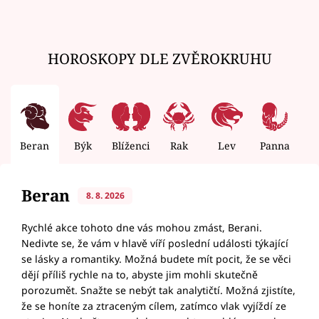
HOROSKOPY DLE ZVĚROKRUHU
Beran
Býk
Blíženci
Rak
Lev
Panna
V
Beran
8. 8. 2026
Rychlé akce tohoto dne vás mohou zmást, Berani.
Nedivte se, že vám v hlavě víří poslední události týkající
se lásky a romantiky. Možná budete mít pocit, že se věci
dějí příliš rychle na to, abyste jim mohli skutečně
porozumět. Snažte se nebýt tak analytičtí. Možná zjistíte,
že se honíte za ztraceným cílem, zatímco vlak vyjíždí ze