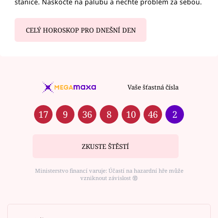
stanice. Naskočte na palubu a nechte problém za sebou.
CELÝ HOROSKOP PRO DNEŠNÍ DEN
Vaše šťastná čísla
17
9
36
8
10
46
2
ZKUSTE ŠTĚSTÍ
Ministerstvo financí varuje: Účastí na hazardní hře může
vzniknout závislost ⑱