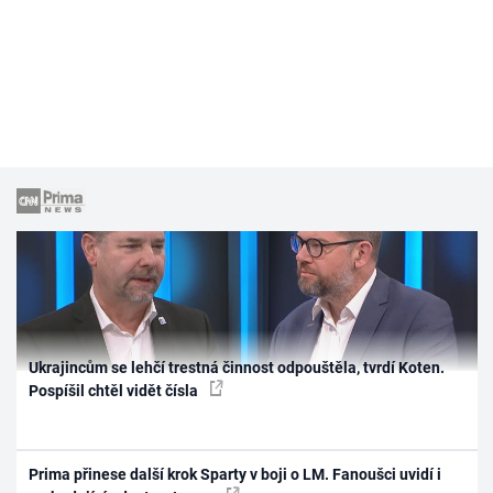
Ukrajincům se lehčí trestná činnost odpouštěla, tvrdí Koten.
Pospíšil chtěl vidět čísla
Prima přinese další krok Sparty v boji o LM. Fanoušci uvidí i