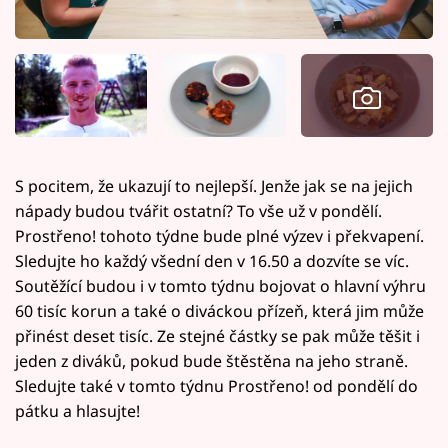
S pocitem, že ukazují to nejlepší. Jenže jak se na jejich
nápady budou tvářit ostatní? To vše už v pondělí.
Prostřeno! tohoto týdne bude plné výzev i překvapení.
Sledujte ho každý všední den v 16.50 a dozvíte se víc.
Soutěžící budou i v tomto týdnu bojovat o hlavní výhru
60 tisíc korun a také o diváckou přízeň, která jim může
přinést deset tisíc. Ze stejné částky se pak může těšit i
jeden z diváků, pokud bude štěstěna na jeho straně.
Sledujte také v tomto týdnu Prostřeno! od pondělí do
pátku a hlasujte!