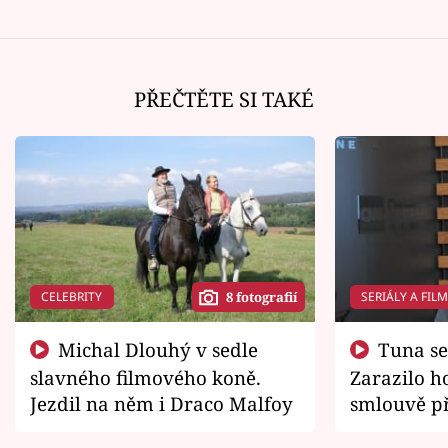
PŘEČTĚTE SI TAKÉ
CELEBRITY
SERIÁLY A FIL
8 fotografií
Michal Dlouhý v sedle
Tuna se chtěl vrátit domů.
slavného filmového koně.
Zarazilo ho
Jezdil na něm i Draco Malfoy
smlouvě př
zemřít