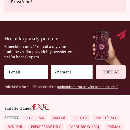
Prostřeno!
Horoskop vždy po ruce
Zanechte nám váš e-mail a my vám
budeme zasílat pravidelný newsletter s
vaším horoskopem.
ODESLAT
Odesláním formuláře souhlasíte s
podmínkami zpracování osobních údajů
Sdílejte článek
ŠTÍTKY
FTV PRIMA
VAŘENÍ
SOUTĚŽ
PROSTŘENO!
BYDLENÍ
PREMIÉROVÉ DÍLY
PARDUBICKÝ KRAJ
PRIMA+