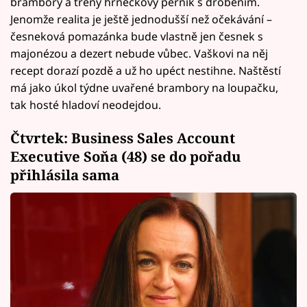
brambory a třený hrnečkový perník s drobením.
Jenomže realita je ještě jednodušší než očekávání –
česneková pomazánka bude vlastně jen česnek s
majonézou a dezert nebude vůbec. Vaškovi na něj
recept dorazí pozdě a už ho upéct nestihne. Naštěstí
má jako úkol týdne uvařené brambory na loupačku,
tak hosté hladoví neodejdou.
Čtvrtek: Business Sales Account
Executive Soňa (48) se do pořadu
přihlásila sama