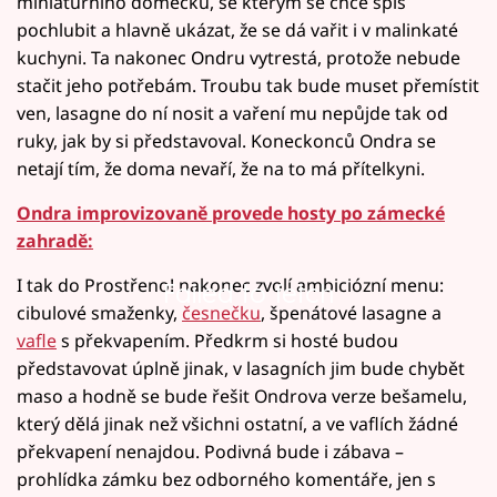
miniaturního domečku, se kterým se chce spíš
pochlubit a hlavně ukázat, že se dá vařit i v malinkaté
kuchyni. Ta nakonec Ondru vytrestá, protože nebude
stačit jeho potřebám. Troubu tak bude muset přemístit
ven, lasagne do ní nosit a vaření mu nepůjde tak od
ruky, jak by si představoval. Koneckonců Ondra se
netají tím, že doma nevaří, že na to má přítelkyni.
Ondra improvizovaně provede hosty po zámecké
zahradě:
I tak do Prostřeno! nakonec zvolí ambiciózní menu:
Failed to fetch
cibulové smaženky,
česnečku
, špenátové lasagne a
vafle
s překvapením. Předkrm si hosté budou
představovat úplně jinak, v lasagních jim bude chybět
maso a hodně se bude řešit Ondrova verze bešamelu,
který dělá jinak než všichni ostatní, a ve vaflích žádné
překvapení nenajdou. Podivná bude i zábava –
prohlídka zámku bez odborného komentáře, jen s