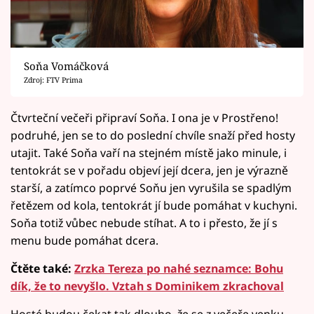
Soňa Vomáčková
Zdroj: FTV Prima
Čtvrteční večeři připraví Soňa. I ona je v Prostřeno!
podruhé, jen se to do poslední chvíle snaží před hosty
utajit. Také Soňa vaří na stejném místě jako minule, i
tentokrát se v pořadu objeví její dcera, jen je výrazně
starší, a zatímco poprvé Soňu jen vyrušila se spadlým
řetězem od kola, tentokrát jí bude pomáhat v kuchyni.
Soňa totiž vůbec nebude stíhat. A to i přesto, že jí s
menu bude pomáhat dcera.
Čtěte také:
Zrzka Tereza po nahé seznamce: Bohu
dík, že to nevyšlo. Vztah s Dominikem zkrachoval