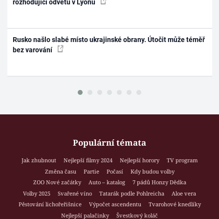
rozhodující odvetu v Lyonu
Rusko našlo slabé místo ukrajinské obrany. Útočit může téměř
bez varování
Populární témata
Jak zhubnout
Nejlepší filmy 2024
Nejlepší horory
TV program
Změna času
Partie
Počasí
Kdy budou volby
ZOO Nové začátky
Auto – katalog
7 pádů Honzy Dědka
Volby 2025
Svařené víno
Tatarák podle Pohlreicha
Aloe vera
Pěstování lichořeřišnice
Výpočet ascendentu
Tvarohové knedlíky
Nejlepší palačinky
Švestkový koláč