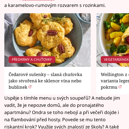
a karamelovo-rumovým rozvarem s rozinkami.
PŘEDKRMY A CHUŤOVKY
VEGETARIÁNSK
Čedarové sušenky – slaná chuťovka
Wellington z
jako stvořená ke sklence vína nebo
varianta leg
bublinek
pokrmu
Uspěje s tímhle menu u svých soupeřů? A nebude jim
vadit, že je nepozve domů, ale do pronajatého
apartmánu? Ondra se toho nebojí a při večeři dojde i
na flambování před hosty. Povede se mu tento
riskantní krok? Využije svých znalostí ze školy? A také