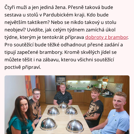
Čtyři muži a jen jediná žena. Přesně taková bude
sestava u stolů v Pardubickém kraji. Kdo bude
největším taktikem? Nebo se nikdo takový u stolu
neobjeví? Uvidíte, jak celým týdnem zamíchá úkol
týdne, kterým je tentokrát příprava
dobroty z brambor
.
Pro soutěžící bude těžké odhadnout přesné zadání a
tipují zapečené brambory. Kromě skvělých jídel se
můžete těšit i na zábavu, kterou všichni soutěžící
poctivě připraví.