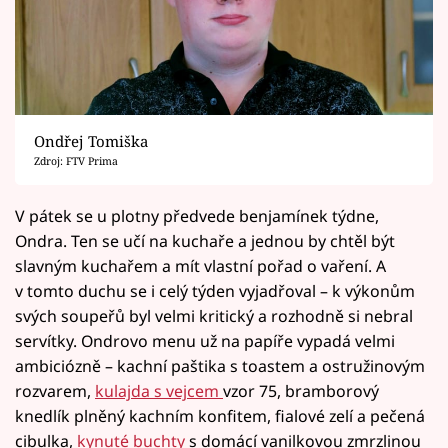
Ondřej Tomiška
Zdroj: FTV Prima
V pátek se u plotny předvede benjamínek týdne,
Ondra. Ten se učí na kuchaře a jednou by chtěl být
slavným kuchařem a mít vlastní pořad o vaření. A
v tomto duchu se i celý týden vyjadřoval – k výkonům
svých soupeřů byl velmi kritický a rozhodně si nebral
servítky. Ondrovo menu už na papíře vypadá velmi
ambiciózně – kachní paštika s toastem a ostružinovým
rozvarem,
kulajda s vejcem
vzor 75, bramborový
knedlík plněný kachním konfitem, fialové zelí a pečená
cibulka,
kynuté buchty
s domácí vanilkovou zmrzlinou