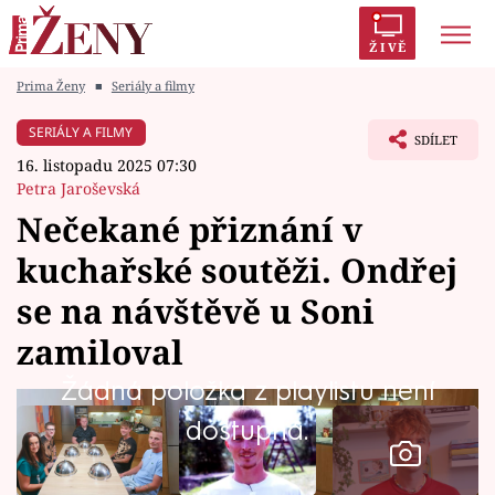
ŽIVĚ
Prima Ženy
■
Seriály a filmy
Trendy:
Polabí
Inspekce
Prostřeno!
AYTO?
SERIÁLY A FILMY
SDÍLET
Módní alarm
Zrádci
Proměny
16. listopadu 2025 07:30
Petra Jaroševská
Nečekané přiznání v
kuchařské soutěži. Ondřej
Témata
se na návštěvě u Soni
Celebrity
zamiloval
Žádná položka z playlistu není
Vztahy
dostupná.
Seriály