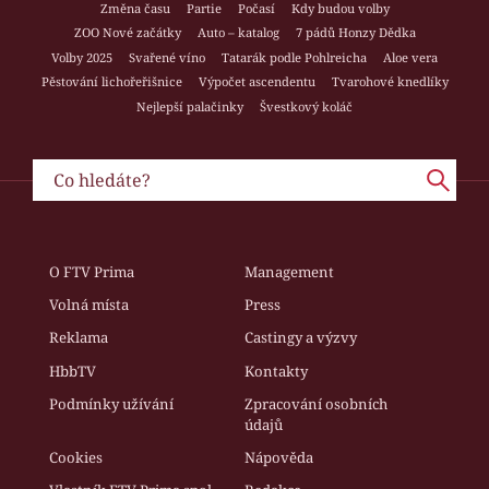
Změna času
Partie
Počasí
Kdy budou volby
ZOO Nové začátky
Auto – katalog
7 pádů Honzy Dědka
Volby 2025
Svařené víno
Tatarák podle Pohlreicha
Aloe vera
Pěstování lichořeřišnice
Výpočet ascendentu
Tvarohové knedlíky
Nejlepší palačinky
Švestkový koláč
O FTV Prima
Management
Volná místa
Press
Reklama
Castingy a výzvy
HbbTV
Kontakty
Podmínky užívání
Zpracování osobních
údajů
Cookies
Nápověda