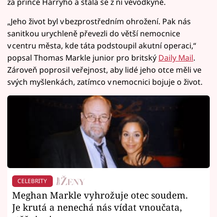
za prince Harryho a stala se z ní vévodkyně.
„Jeho život byl v bezprostředním ohrožení. Pak nás
sanitkou urychleně převezli do větší nemocnice
v centru města, kde táta podstoupil akutní operaci,“
popsal Thomas Markle junior pro britský
Daily Mail
.
Zároveň poprosil veřejnost, aby lidé jeho otce měli ve
svých myšlenkách, zatímco v nemocnici bojuje o život.
CELEBRITY
Meghan Markle vyhrožuje otec soudem.
Je krutá a nenechá nás vídat vnoučata,