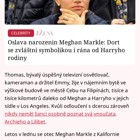
CELEBRITY
Oslava narozenin Meghan Markle: Dort
se zvláštní symbolikou i rána od Harryho
rodiny
Thomas, bývalý úspěšný televizní osvětlovač,
kameraman a držitel Emmy, žije v nájemním bytě ve
výškové budově ve městě Cebu na Filipínách, tisíce a
tisíce kilometrů daleko od Meghan a Harryho v jejich
sídle v Los Angeles. Kvůli odloučení s dcerou zároveň
nikdy neměl šanci osobně poznat svá vnoučata,
Archieho a Lilibet
.
Letos v lednu se otec Meghan Markle z Kalifornie