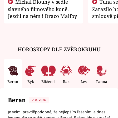
Michal Dlouhý v sedle
Tuna se chtěl vrátit domů.
slavného filmového koně.
Zarazilo ho
Jezdil na něm i Draco Malfoy
smlouvě př
zemřít
HOROSKOPY DLE ZVĚROKRUHU
Beran
Býk
Blíženci
Rak
Lev
Panna
V
Beran
7. 8. 2026
Je velmi pravděpodobné, že nejlepším řešením je dnes
jednoduše se vzdát kontroly, Berani. Pokud jde o srdeční