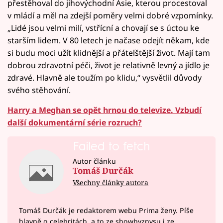
přestěhoval do jihovýchodní Asie, kterou procestoval
v mládí a měl na zdejší poměry velmi dobré vzpomínky.
„Lidé jsou velmi milí, vstřícní a chovají se s úctou ke
starším lidem. V 80 letech je načase odejít někam, kde
si budu moci užít klidnější a přátelštější život. Mají tam
dobrou zdravotní péči, život je relativně levný a jídlo je
zdravé. Hlavně ale toužím po klidu,“ vysvětlil důvody
svého stěhování.
Harry a Meghan se opět hrnou do televize. Vzbudí
další dokumentární série rozruch?
Failed to fetch
Autor článku
Tomáš Durčák
Všechny články autora
Tomáš Durčák je redaktorem webu Prima ženy. Píše
hlavně o celebritách, a to ze showbyznysu i ze