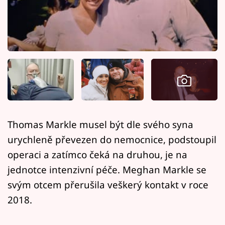
Horoskopy
Sledujte prima+
Filmový festival Karlovy Vary
Pořady
Mámy sobě
Thomas Markle musel být dle svého syna
Přihlášení
urychleně převezen do nemocnice, podstoupil
operaci a zatímco čeká na druhou, je na
jednotce intenzivní péče. Meghan Markle se
Sledujte nás
svým otcem přerušila veškerý kontakt v roce
2018.