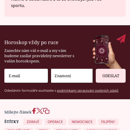
sportu.
Horoskop vždy po ruce
Zanechte nám váš e-mail a my vám
budeme zasílat pravidelný newsletter s
vaším horoskopem.
ODESLAT
Odesláním formuláře souhlasíte s
podmínkami zpracování osobních údajů
Sdílejte článek
ŠTÍTKY
ZDRAVÍ
OPERACE
NEMOCNICE
FILIPÍNY