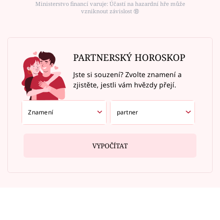
Ministerstvo financí varuje: Účastí na hazardní hře může
vzniknout závislost ⑱
PARTNERSKÝ HOROSKOP
Jste si souzení? Zvolte znamení a
zjistěte, jestli vám hvězdy přejí.
VYPOČÍTAT