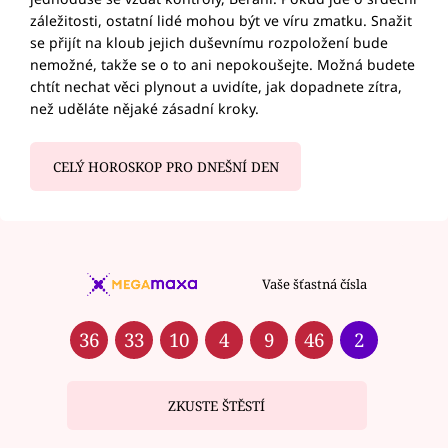
záležitosti, ostatní lidé mohou být ve víru zmatku. Snažit
se přijít na kloub jejich duševnímu rozpoložení bude
nemožné, takže se o to ani nepokoušejte. Možná budete
chtít nechat věci plynout a uvidíte, jak dopadnete zítra,
než uděláte nějaké zásadní kroky.
CELÝ HOROSKOP PRO DNEŠNÍ DEN
Vaše šťastná čísla
36
33
10
4
9
46
2
ZKUSTE ŠTĚSTÍ