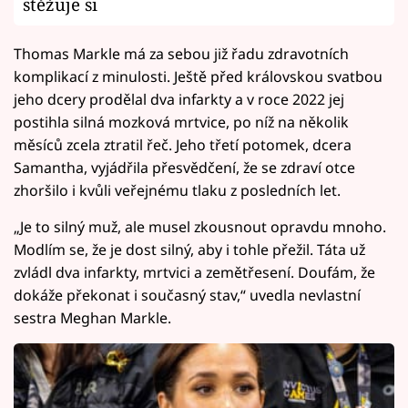
stěžuje si
Thomas Markle má za sebou již řadu zdravotních
komplikací z minulosti. Ještě před královskou svatbou
jeho dcery prodělal dva infarkty a v roce 2022 jej
postihla silná mozková mrtvice, po níž na několik
měsíců zcela ztratil řeč. Jeho třetí potomek, dcera
Samantha, vyjádřila přesvědčení, že se zdraví otce
zhoršilo i kvůli veřejnému tlaku z posledních let.
„Je to silný muž, ale musel zkousnout opravdu mnoho.
Modlím se, že je dost silný, aby i tohle přežil. Táta už
zvládl dva infarkty, mrtvici a zemětřesení. Doufám, že
dokáže překonat i současný stav,“ uvedla nevlastní
sestra Meghan Markle.