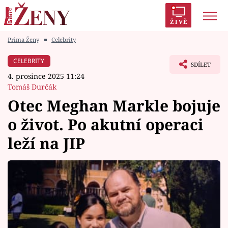
ŽIVĚ
Prima Ženy
■
Celebrity
Trendy:
Polabí
Inspekce
Prostřeno!
AYTO?
CELEBRITY
SDÍLET
Módní alarm
Zrádci
Proměny
4. prosince 2025 11:24
Tomáš Durčák
Otec Meghan Markle bojuje
o život. Po akutní operaci
Témata
leží na JIP
Celebrity
Vztahy
Seriály