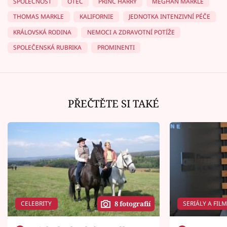
SPOLEČNOST
OTEC
PRINC HARRY
MEGHAN MARKLE
THOMAS MARKLE
KALIFORNIE
JEDNOTKA INTENZIVNÍ PÉČE
KRÁLOVSKÁ RODINA
NEMOCI A ZDRAVOTNÍ POTÍŽE
SPOLEČENSKÁ RUBRIKA
PROMINENTI
PŘEČTĚTE SI TAKÉ
CELEBRITY
SERIÁLY A FIL
8 fotografií