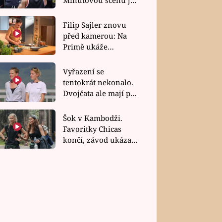
bez dubla
Filip Sajler znovu
před kamerou: Na
Primě ukáže
poctivou kuchyni i
rychlé recepty
Vyřazení se
tentokrát nekonalo.
Dvojčata ale mají po
uzavření třetí etapy
závodu nůž na krku
Šok v Kambodži.
Favoritky Chicas
končí, závod ukázal
svou nejtvrdší tvář