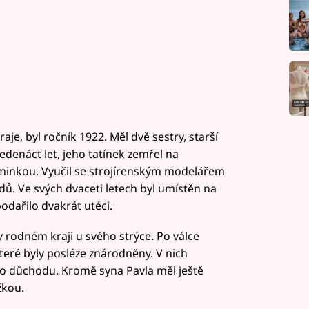
je, byl ročník 1922. Měl dvě sestry, starší
jedenáct let, jeho tatínek zemřel na
aminkou. Vyučil se strojírenským modelářem
dů. Ve svých dvaceti letech byl umístěn na
dařilo dvakrát utéci.
 rodném kraji u svého strýce. Po válce
teré byly posléze znárodněny. V nich
do důchodu. Kromě syna Pavla měl ještě
žkou.