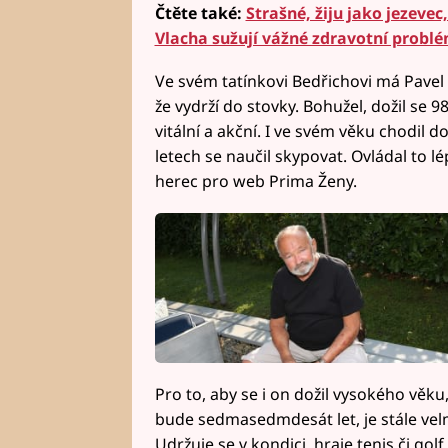
Čtěte také:
Strašné, žiju jako jezevec
Vlacha sužují vážné zdravotní probl
Ve svém tatínkovi Bedřichovi má Pavel 
že vydrží do stovky. Bohužel, dožil se 98
vitální a akční. I ve svém věku chodil d
letech se naučil skypovat. Ovládal to l
herec pro web Prima Ženy.
Pro to, aby se i on dožil vysokého věk
bude sedmasedmdesát let, je stále velm
Udržuje se v kondici, hraje tenis či golf.