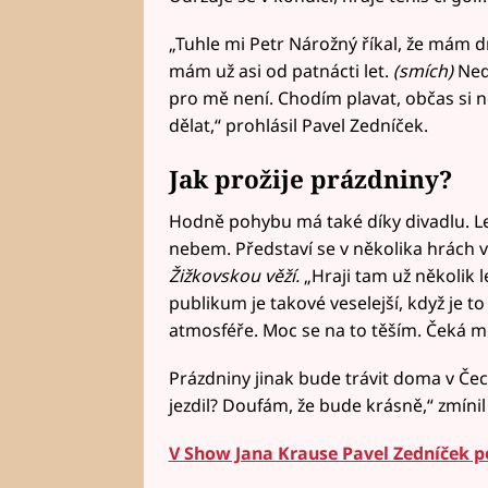
„Tuhle mi Petr Nárožný říkal, že mám dr
mám už asi od patnácti let.
(smích)
Nedo
pro mě není. Chodím plavat, občas si 
dělat,“ prohlásil Pavel Zedníček.
Jak prožije prázdniny?
Hodně pohybu má také díky divadlu. Let
nebem. Představí se v několika hrách 
Žižkovskou věží.
„Hraji tam už několik le
publikum je takové veselejší, když je 
atmosféře. Moc se na to těším. Čeká mě
Prázdniny jinak bude trávit doma v Čech
jezdil? Doufám, že bude krásně,“ zmínil
V Show Jana Krause Pavel Zedníček po