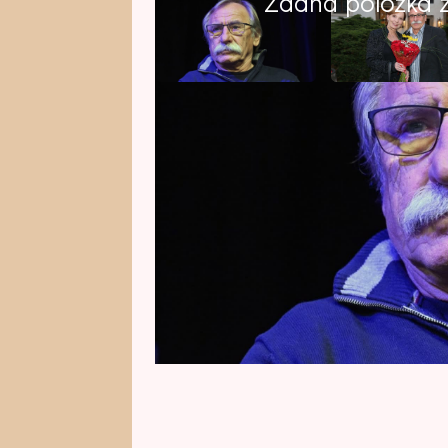
Žádná položka z 
Pavel Zedníček má všechny předp
vysokého věku. Přestože mu leto
velmi pracovně činný, sportovně 
Navíc má v rodině dlouhověkost. 
úctyhodného věku - 98 let. „A to
do stovky,“ prozradil herec pro 