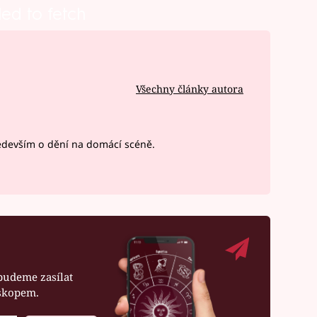
led to fetch
Všechny články autora
devším o dění na domácí scéně.
budeme zasílat
oskopem.