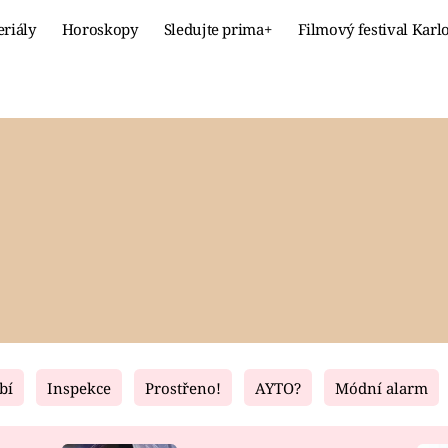
eriály
Horoskopy
Sledujte prima+
Filmový festival Karl
Celebrity
Recept
MÓDA A KRÁSA
HLAVNÍ JÍ
VZTAHY A SEX
SLADKÉ
PRIMA MAMINKA
ZDRAVÉ
bí
Inspekce
Prostřeno!
AYTO?
Módní alarm
Fresh
Living
RECEPTY
BYDLENÍ