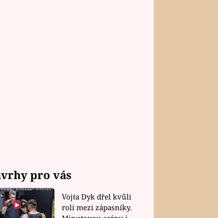
vrhy pro vás
Vojta Dyk dřel kvůli
roli mezi zápasníky.
Minutovou scénu jel