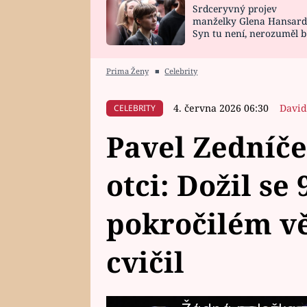
Srdceryvný projev
SNÁŘ
CELEBRITY
manželky Glena Hansard
Syn tu není, nerozuměl b
HOROSKOP NA
VAŘENÍ
tomu, vysvětlila
ROK 2023
Prima Ženy
■
Celebrity
4. června 2026 06:30
David
CELEBRITY
Pavel Zedníče
otci: Dožil se 9
pokročilém v
cvičil