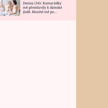
Denisa (34): Kamarádky
mě přemluvily k dámské
jízdě. Manžel mě po
návratu zaskočil