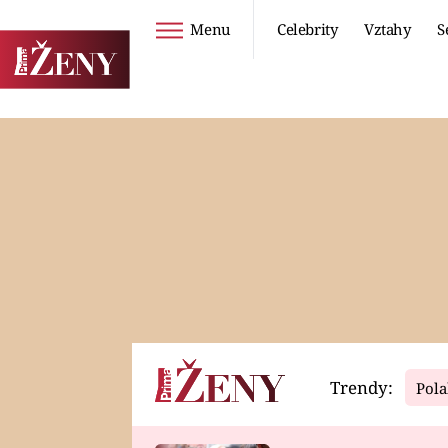
Menu
Celebrity
Vztahy
S
Seriály
Životní styl
ZOO
DIETY A HUBNUTÍ
PROSTŘENO!
CESTOVÁNÍ A
DOVOLENÁ
DUCH
ZDRAVÍ
Trendy:
Pola
Horoskopy
Video
ASTROČLÁNKY
SERIÁLY