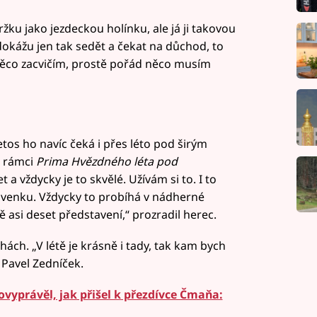
žku jako jezdeckou holínku, ale já ji takovou
kážu jen tak sedět a čekat na důchod, to
něco zacvičím, prostě pořád něco musím
os ho navíc čeká i přes léto pod širým
v rámci
Prima Hvězdného léta pod
t a vždycky je to skvělé. Užívám si to. I to
to venku. Vždycky to probíhá v nádherné
 asi deset představení,“ prozradil herec.
ách. „V létě je krásně i tady, tak kam bych
 Pavel Zedníček.
vyprávěl, jak přišel k přezdívce Čmaňa: