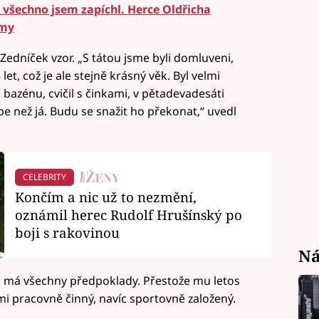
, všechno jsem zapíchl. Herce Oldřicha
émy
Zedníček vzor. „S tátou jsme byli domluveni,
 let, což je ale stejně krásný věk. Byl velmi
o bazénu, cvičil s činkami, v pětadevadesáti
épe než já. Budu se snažit ho překonat,“ uvedl
CELEBRITY
Končím a nic už to nezmění,
oznámil herec Rudolf Hrušínský po
boji s rakovinou
Ná
u, má všechny předpoklady. Přestože mu letos
i pracovně činný, navíc sportovně založený.