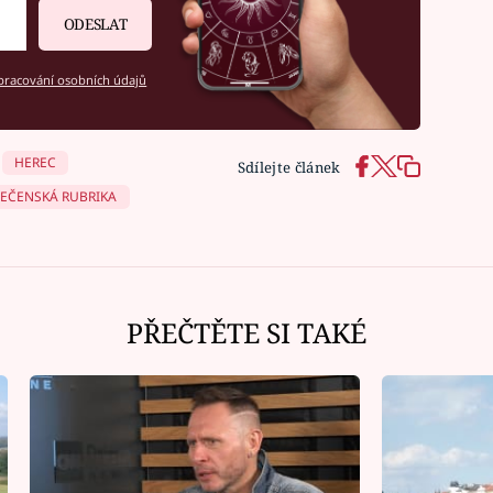
ODESLAT
racování osobních údajů
HEREC
Sdílejte článek
EČENSKÁ RUBRIKA
PŘEČTĚTE SI TAKÉ