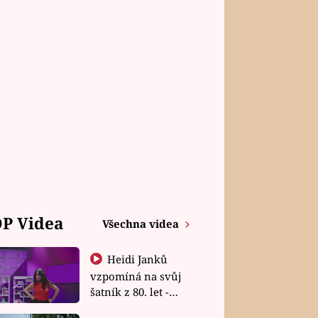
P Videa
Všechna videa
Heidi Janků
vzpomíná na svůj
šatník z 80. let -
Shopaholičky