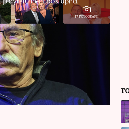
playlistu není dostupná.
17 FOTOGRAFIÍ
oklady k tomu, aby se dožil
s bude sedmasedmdesát let, stále je
založený a udržuje se v kondici.
Jeho tatínek Bedřich se dožil
 jsme spolu byli domluveni, že vydrží
web Prima Ženy.
TO