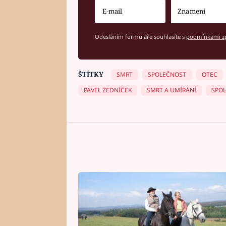
Odesláním formuláře souhlasíte s
podmínkami zp
ŠTÍTKY
SMRT
SPOLEČNOST
OTEC
PAVEL ZEDNÍČEK
SMRT A UMÍRÁNÍ
SPOL