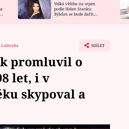
Velká věštba na srpen
NOVINKY
ZAHRADA
a:
podle Helen Stanku:
y
Býkům se bude dařit,
VIDEORECEPTY
DESIGN
Vodnáře čeká jízda
 Laštovka
SDÍLET
k promluvil o
8 let, i v
ěku skypoval a