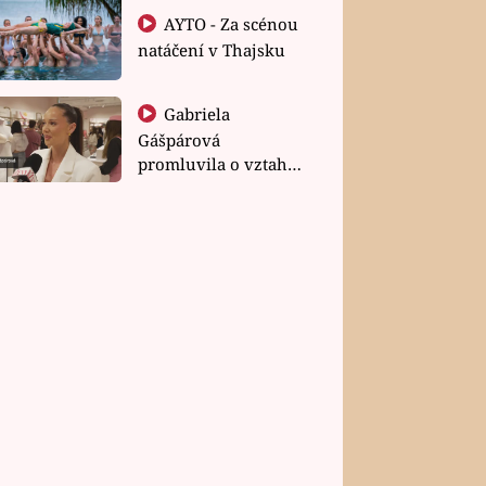
AYTO - Za scénou
natáčení v Thajsku
Gabriela
Gášpárová
promluvila o vztahu
a zakládání rodiny