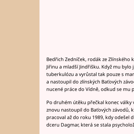
Bedřich Zedníček, rodák ze Zlínského kra
Jiřinu a mladší Jindřišku. Když mu bylo 
tuberkulózu a vyrůstal tak pouze s m
a nastoupil do zlínských Baťových závo
nucené práce do Vídně, odkud se mu po
Po druhém útěku přečkal konec války v
znovu nastoupil do Baťových závodů, k
pracoval až do roku 1989, kdy odešel 
dceru Dagmar, která se stala psycholo