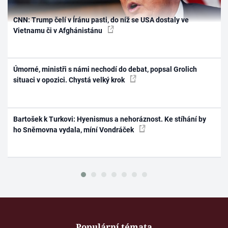
CNN: Trump čelí v Íránu pasti, do níž se USA dostaly ve
Vietnamu či v Afghánistánu
Úmorné, ministři s námi nechodí do debat, popsal Grolich
situaci v opozici. Chystá velký krok
Bartošek k Turkovi: Hyenismus a nehoráznost. Ke stíhání by
ho Sněmovna vydala, míní Vondráček
Populární témata