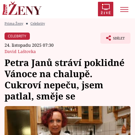
ŽIVĚ
Prima Ženy
■
Celebrity
Trendy:
Polabí
Inspekce
Prostřeno!
AYTO?
CELEBRITY
SDÍLET
Módní alarm
Zrádci
Proměny
24. listopadu 2025 07:30
David Laštovka
Petra Janů stráví poklidné
Vánoce na chalupě.
Témata
Cukroví nepeču, jsem
Celebrity
patlal, směje se
Vztahy
Seriály