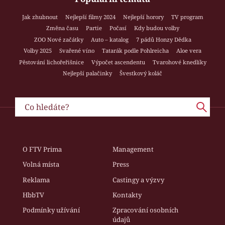
Jak zhubnout
Nejlepší filmy 2024
Nejlepší horory
TV program
Změna času
Partie
Počasí
Kdy budou volby
ZOO Nové začátky
Auto – katalog
7 pádů Honzy Dědka
Volby 2025
Svařené víno
Tatarák podle Pohlreicha
Aloe vera
Pěstování lichořeřišnice
Výpočet ascendentu
Tvarohové knedlíky
Nejlepší palačinky
Švestkový koláč
O FTV Prima
Management
Volná místa
Press
Reklama
Castingy a výzvy
HbbTV
Kontakty
Podmínky užívání
Zpracování osobních
údajů