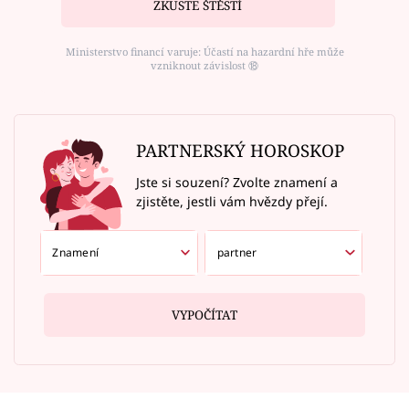
ZKUSTE ŠTĚSTÍ
Ministerstvo financí varuje: Účastí na hazardní hře může
vzniknout závislost ⑱
PARTNERSKÝ HOROSKOP
Jste si souzení? Zvolte znamení a
zjistěte, jestli vám hvězdy přejí.
VYPOČÍTAT