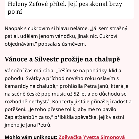
Heleny Zeťové přítel. Její pes skonal brzy
po ní
Naopak s cukrovím si hlavu neláme. „Já jsem strašný
patlal, udělám jenom vánočku, jinak nic. Cukroví
objednávám,“ popsala s úsměvem.
Vánoce a Silvestr prožije na chalupě
Vánoční čas má ráda. „Těším se na pohádky, klid a
pohodu. Svátky a příchod nového roku oslavím s
kamarády na chalupě,“ prohlásila Petra Janů, která je
na scéně české pop music už 52 let a do důchodu se
rozhodně nechystá. Koncerty jí stále přinášejí radost a
potěšení. „Je toho přesně tolik, aby mě to bavilo.
Zaplaťpánbůh za to,“ přiblížila zpěvačka, jejíž vlastní
jméno je Jana Petrů.
Mohlo vám uniknout:
Zpěvačka Yvetta Simonová