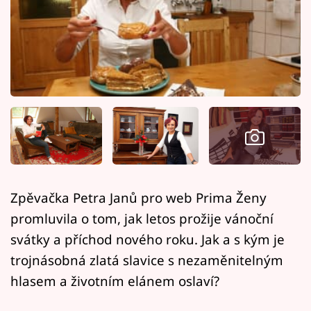
Horoskopy
Sledujte prima+
Filmový festival Karlovy Vary
Pořady
Mámy sobě
Přihlášení
Zpěvačka Petra Janů pro web Prima Ženy
promluvila o tom, jak letos prožije vánoční
Sledujte nás
svátky a příchod nového roku. Jak a s kým je
trojnásobná zlatá slavice s nezaměnitelným
hlasem a životním elánem oslaví?