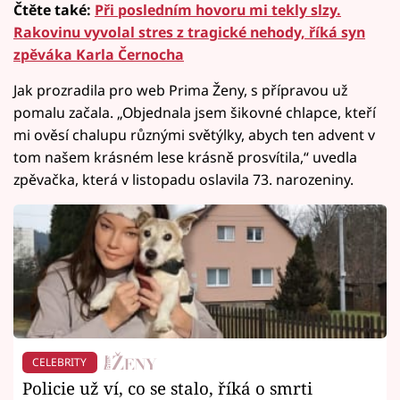
Čtěte také:
Při posledním hovoru mi tekly slzy.
Rakovinu vyvolal stres z tragické nehody, říká syn
zpěváka Karla Černocha
Jak prozradila pro web Prima Ženy, s přípravou už
pomalu začala. „Objednala jsem šikovné chlapce, kteří
mi ověsí chalupu různými světýlky, abych ten advent v
tom našem krásném lese krásně prosvítila,“ uvedla
zpěvačka, která v listopadu oslavila 73. narozeniny.
CELEBRITY
Policie už ví, co se stalo, říká o smrti