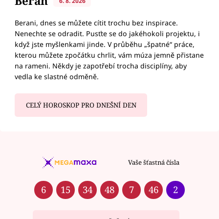
Beran
6. 8. 2026
Berani, dnes se můžete cítit trochu bez inspirace.
Nenechte se odradit. Pusťte se do jakéhokoli projektu, i
když jste myšlenkami jinde. V průběhu „špatné“ práce,
kterou můžete zpočátku chrlit, vám múza jemně přistane
na rameni. Někdy je zapotřebí trocha disciplíny, aby
vedla ke slastné odměně.
CELÝ HOROSKOP PRO DNEŠNÍ DEN
Vaše šťastná čísla
6
15
34
48
7
46
2