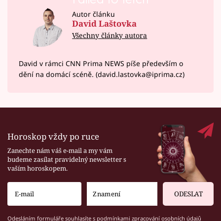
Autor článku
David Laštovka
Všechny články autora
David v rámci CNN Prima NEWS píše především o
dění na domácí scéně. (david.lastovka@iprima.cz)
Horoskop vždy po ruce
Zanechte nám váš e-mail a my vám
budeme zasílat pravidelný newsletter s
vaším horoskopem.
ODESLAT
Odesláním formuláře souhlasíte s
podmínkami zpracování osobních údajů