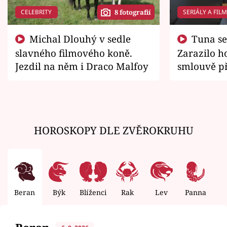
CELEBRITY
SERIÁLY A FIL
8 fotografií
Michal Dlouhý v sedle
Tuna se chtěl vrátit domů.
slavného filmového koně.
Zarazilo ho
Jezdil na něm i Draco Malfoy
smlouvě př
zemřít
HOROSKOPY DLE ZVĚROKRUHU
Beran
Býk
Blíženci
Rak
Lev
Panna
V