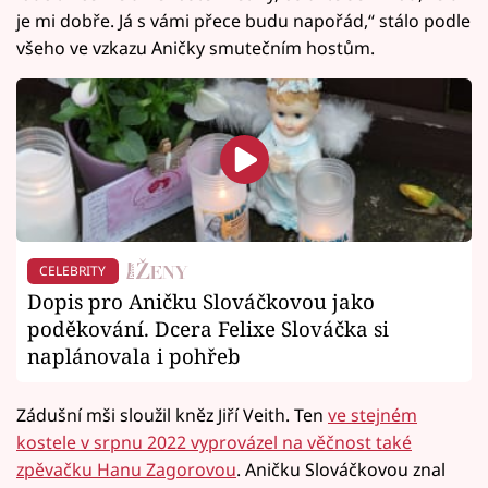
je mi dobře. Já s vámi přece budu napořád,“ stálo podle
všeho ve vzkazu Aničky smutečním hostům.
CELEBRITY
Dopis pro Aničku Slováčkovou jako
poděkování. Dcera Felixe Slováčka si
naplánovala i pohřeb
Zádušní mši sloužil kněz Jiří Veith. Ten
ve stejném
kostele v srpnu 2022 vyprovázel na věčnost také
zpěvačku Hanu Zagorovou
. Aničku Slováčkovou znal