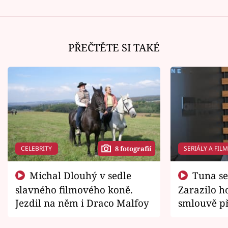
PŘEČTĚTE SI TAKÉ
CELEBRITY
SERIÁLY A FIL
8 fotografií
Michal Dlouhý v sedle
Tuna se chtěl vrátit domů.
slavného filmového koně.
Zarazilo ho
Jezdil na něm i Draco Malfoy
smlouvě př
zemřít