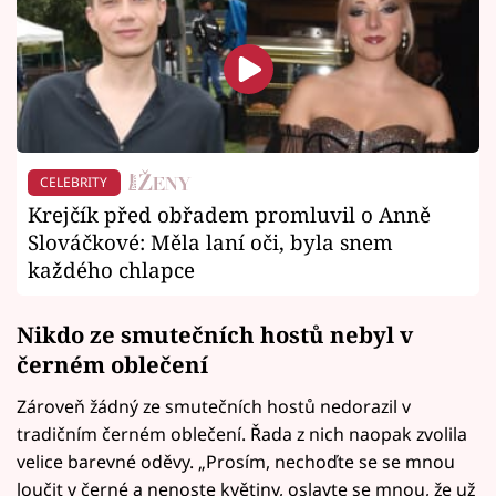
CELEBRITY
Krejčík před obřadem promluvil o Anně
Slováčkové: Měla laní oči, byla snem
každého chlapce
Nikdo ze smutečních hostů nebyl v
černém oblečení
Zároveň žádný ze smutečních hostů nedorazil v
tradičním černém oblečení. Řada z nich naopak zvolila
velice barevné oděvy. „Prosím, nechoďte se se mnou
loučit v černé a nenoste květiny, oslavte se mnou, že už