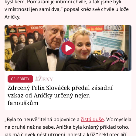
kyslíkem. Pomazání je intimní chvíle, a tak jsme byli
v místnosti jen sami dva,“ popsal kněz své chvíle u lože
Aničky.
CELEBRITY
Zdrcený Felix Slováček předal zásadní
vzkaz od Aničky určený nejen
fanouškům
„Byla to neuvěřitelná bojovnice a
čistá duše
. Víc myslela
na druhé než na sebe. Anička byla krásný příklad toho,
jak má člověk nést utrpení, bolest a kříž,“ řekl otec Jiří.