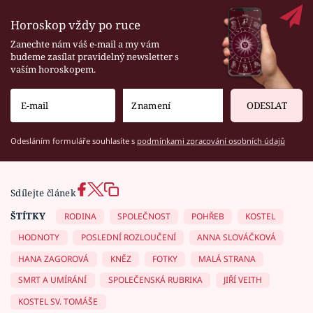
Horoskop vždy po ruce
Zanechte nám váš e-mail a my vám
budeme zasílat pravidelný newsletter s
vaším horoskopem.
ODESLAT
Odesláním formuláře souhlasíte s
podmínkami zpracování osobních údajů
Sdílejte článek
ŠTÍTKY
RODINA
SPOLEČNOST
POHŘEB
KOSTEL
HODNOTY
POSLEDNÍ ROZLOUČENÍ
ANNA SLOVÁČKOVÁ
HANA ZAGOROVÁ
KNĚZ
FOTKY
MALÁ STRANA
SMRT A UMÍRÁNÍ
SPOLEČENSKÁ RUBRIKA
JIŘÍ VEITH
KOSTEL SV. TOMÁŠE