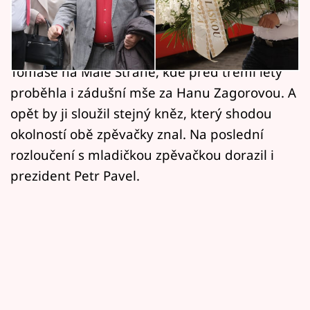
Horoskopy
Nejbližší rodina i přátelé dali poslední sbohem
Aničce Slováčkové. Pohřeb, jehož detaily byly
Sledujte prima+
do poslední chvíle tajeny, proběhl v kostele sv.
Filmový festival Karlovy Vary
Tomáše na Malé Straně, kde před třemi lety
proběhla i zádušní mše za Hanu Zagorovou. A
Pořady
opět by ji sloužil stejný kněz, který shodou
okolností obě zpěvačky znal. Na poslední
Mámy sobě
rozloučení s mladičkou zpěvačkou dorazil i
prezident Petr Pavel.
Přihlášení
Sledujte nás