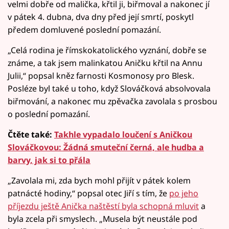
velmi dobře od malička, křtil ji, biřmoval a nakonec jí
v pátek 4. dubna, dva dny před její smrtí, poskytl
předem domluvené poslední pomazání.
„Celá rodina je římskokatolického vyznání, dobře se
známe, a tak jsem malinkatou Aničku křtil na Annu
Julii,“ popsal kněz farnosti Kosmonosy pro Blesk.
Posléze byl také u toho, když Slováčková absolvovala
biřmování, a nakonec mu zpěvačka zavolala s prosbou
o poslední pomazání.
Čtěte také:
Takhle vypadalo loučení s Aničkou
Slováčkovou: Žádná smuteční černá, ale hudba a
barvy, jak si to přála
„Zavolala mi, zda bych mohl přijít v pátek kolem
patnácté hodiny,“ popsal otec Jiří s tím, že
po jeho
příjezdu ještě Anička naštěstí byla schopná mluvit
a
byla zcela při smyslech. „Musela být neustále pod