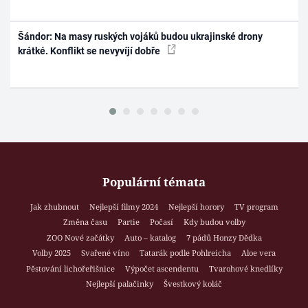
Šándor: Na masy ruských vojáků budou ukrajinské drony
krátké. Konflikt se nevyvíjí dobře
Populární témata
Jak zhubnout
Nejlepší filmy 2024
Nejlepší horory
TV program
Změna času
Partie
Počasí
Kdy budou volby
ZOO Nové začátky
Auto – katalog
7 pádů Honzy Dědka
Volby 2025
Svařené víno
Tatarák podle Pohlreicha
Aloe vera
Pěstování lichořeřišnice
Výpočet ascendentu
Tvarohové knedlíky
Nejlepší palačinky
Švestkový koláč