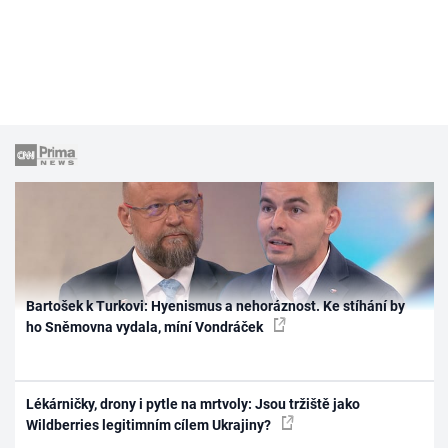
Bartošek k Turkovi: Hyenismus a nehoráznost. Ke stíhání by
ho Sněmovna vydala, míní Vondráček
Lékárničky, drony i pytle na mrtvoly: Jsou tržiště jako
Wildberries legitimním cílem Ukrajiny?