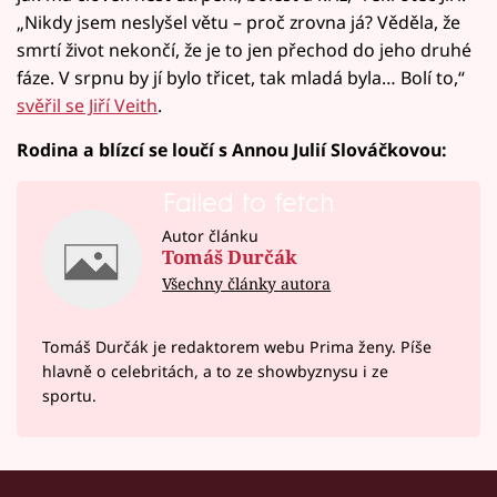
„Nikdy jsem neslyšel větu – proč zrovna já? Věděla, že
smrtí život nekončí, že je to jen přechod do jeho druhé
fáze. V srpnu by jí bylo třicet, tak mladá byla… Bolí to,“
svěřil se Jiří Veith
.
Rodina a blízcí se loučí s Annou Julií Slováčkovou:
Failed to fetch
Autor článku
Tomáš Durčák
Všechny články autora
Tomáš Durčák je redaktorem webu Prima ženy. Píše
hlavně o celebritách, a to ze showbyznysu i ze
sportu.