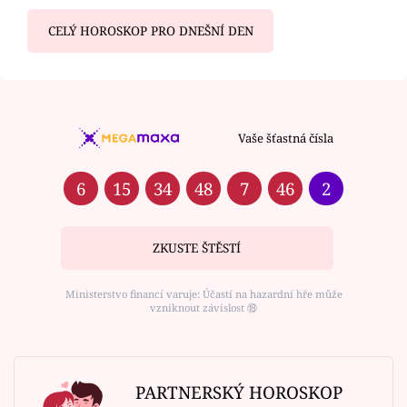
CELÝ HOROSKOP PRO DNEŠNÍ DEN
Vaše šťastná čísla
6
15
34
48
7
46
2
ZKUSTE ŠTĚSTÍ
Ministerstvo financí varuje: Účastí na hazardní hře může
vzniknout závislost ⑱
PARTNERSKÝ HOROSKOP