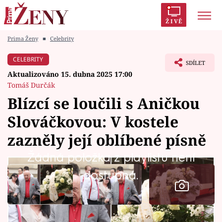
ŽIVĚ
Prima Ženy
■
Celebrity
Trendy:
Polabí
Inspekce
Prostřeno!
AYTO?
CELEBRITY
SDÍLET
Módní alarm
Zrádci
Proměny
Aktualizováno 15. dubna 2025 17:00
Tomáš Durčák
Blízcí se loučili s Aničkou
Slováčkovou: V kostele
Témata
zazněly její oblíbené písně
Celebrity
Žádná položka z playlistu není
dostupná.
Vztahy
Seriály