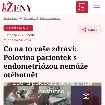
ŽIVĚ
Prima Ženy
■
Životní styl
Zdraví a nemoci
Trendy:
Polabí
Inspekce
Prostřeno!
AYTO?
ZDRAVÍ A NEMOCI
SDÍLET
Módní alarm
Zrádci
Proměny
6. února 2025 15:00
Michaela Vlčková
Co na to vaše zdraví:
Polovina pacientek s
Témata
endometriózou nemůže
Celebrity
otěhotnět
Žádná položka z playlistu není
Vztahy
dostupná.
Seriály