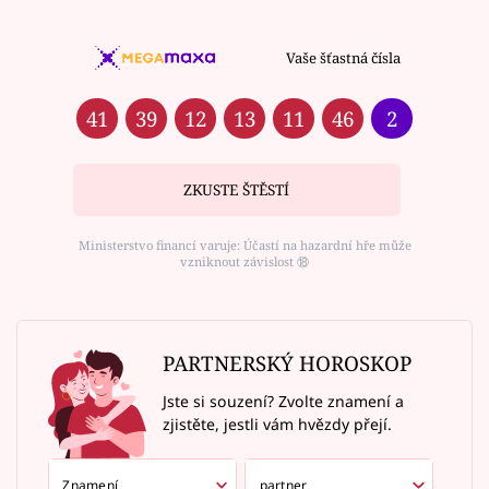
Vaše šťastná čísla
41
39
12
13
11
46
2
ZKUSTE ŠTĚSTÍ
Ministerstvo financí varuje: Účastí na hazardní hře může
vzniknout závislost ⑱
PARTNERSKÝ HOROSKOP
Jste si souzení? Zvolte znamení a
zjistěte, jestli vám hvězdy přejí.