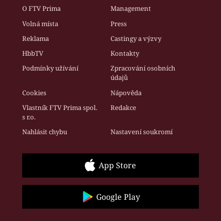
O FTV Prima
Management
Volná místa
Press
Reklama
Castingy a výzvy
HbbTV
Kontakty
Podmínky užívání
Zpracování osobních
údajů
Cookies
Nápověda
Vlastník FTV Prima spol.
Redakce
s r.o.
Nahlásit chybu
Nastavení soukromí
App Store
Google Play