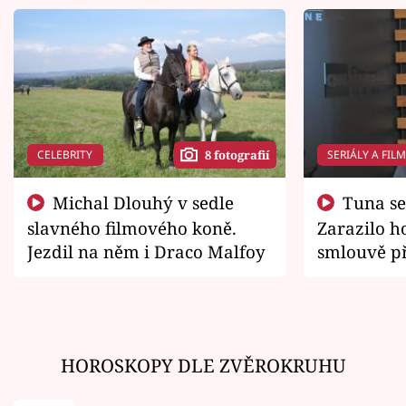
CELEBRITY
SERIÁLY A FIL
8 fotografií
Michal Dlouhý v sedle
Tuna se chtěl vrátit domů.
slavného filmového koně.
Zarazilo ho
Jezdil na něm i Draco Malfoy
smlouvě př
zemřít
HOROSKOPY DLE ZVĚROKRUHU