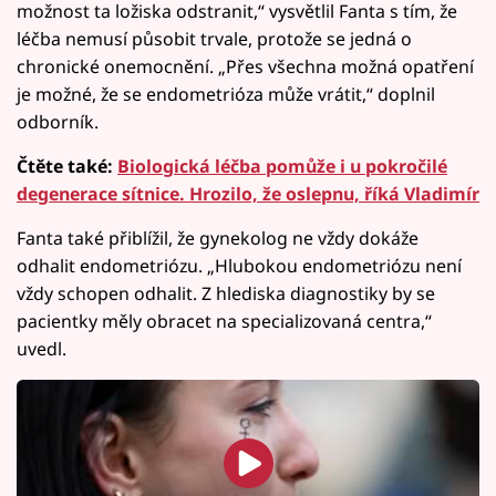
možnost ta ložiska odstranit,“ vysvětlil Fanta s tím, že
léčba nemusí působit trvale, protože se jedná o
chronické onemocnění. „Přes všechna možná opatření
je možné, že se endometrióza může vrátit,“ doplnil
odborník.
Čtěte také:
Biologická léčba pomůže i u pokročilé
degenerace sítnice. Hrozilo, že oslepnu, říká Vladimír
Fanta také přiblížil, že gynekolog ne vždy dokáže
odhalit endometriózu. „Hlubokou endometriózu není
vždy schopen odhalit. Z hlediska diagnostiky by se
pacientky měly obracet na specializovaná centra,“
uvedl.