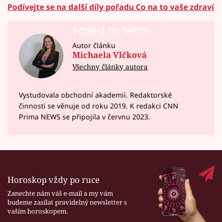
Podívejte se na další díly pořadu Co na to vaše zdraví
Failed to fetch
Autor článku
Michaela Vlčková
Všechny články autora
Vystudovala obchodní akademii. Redaktorské
činnosti se věnuje od roku 2019. K redakci CNN
Prima NEWS se připojila v červnu 2023.
Horoskop vždy po ruce
Zanechte nám váš e-mail a my vám
budeme zasílat pravidelný newsletter s
vaším horoskopem.