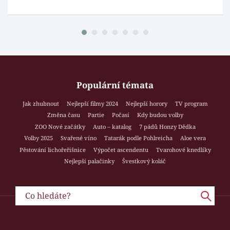
Populární témata
Jak zhubnout
Nejlepší filmy 2024
Nejlepší horory
TV program
Změna času
Partie
Počasí
Kdy budou volby
ZOO Nové začátky
Auto – katalog
7 pádů Honzy Dědka
Volby 2025
Svařené víno
Tatarák podle Pohlreicha
Aloe vera
Pěstování lichořeřišnice
Výpočet ascendentu
Tvarohové knedlíky
Nejlepší palačinky
Švestkový koláč