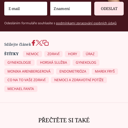
ODESLAT
Odesláním formuláře souhlasíte s
podmínkami zpracování osobních údajů
Sdílejte článek
ŠTÍTKY
NEMOC
ZDRAVÍ
HORY
ÚRAZ
GYNEKOLOGIE
HORSKÁ SLUŽBA
GYNEKOLOG
MONIKA ARENBERGEROVÁ
ENDOMETRIÓZA
MAREK FRYŠ
CO NA TO VAŠE ZDRAVÍ
NEMOCI A ZDRAVOTNÍ POTÍŽE
MICHAEL FANTA
PŘEČTĚTE SI TAKÉ