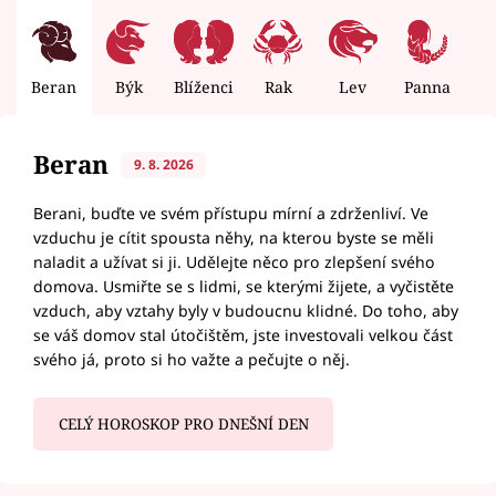
Beran
Býk
Blíženci
Rak
Lev
Panna
V
Beran
9. 8. 2026
Berani, buďte ve svém přístupu mírní a zdrženliví. Ve
vzduchu je cítit spousta něhy, na kterou byste se měli
naladit a užívat si ji. Udělejte něco pro zlepšení svého
domova. Usmiřte se s lidmi, se kterými žijete, a vyčistěte
vzduch, aby vztahy byly v budoucnu klidné. Do toho, aby
se váš domov stal útočištěm, jste investovali velkou část
svého já, proto si ho važte a pečujte o něj.
CELÝ HOROSKOP PRO DNEŠNÍ DEN