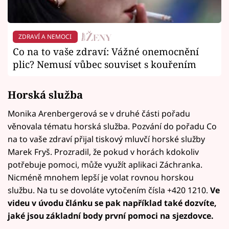
ZDRAVÍ A NEMOCI
Co na to vaše zdraví: Vážné onemocnění
plic? Nemusí vůbec souviset s kouřením
Horská služba
Monika Arenbergerová se v druhé části pořadu
věnovala tématu horská služba. Pozvání do pořadu Co
na to vaše zdraví přijal tiskový mluvčí horské služby
Marek Fryš. Prozradil, že pokud v horách kdokoliv
potřebuje pomoci, může využít aplikaci Záchranka.
Nicméně mnohem lepší je volat rovnou horskou
službu. Na tu se dovoláte vytočením čísla +420 1210.
Ve
videu v úvodu článku se pak například také dozvíte,
jaké jsou základní body první pomoci na sjezdovce.