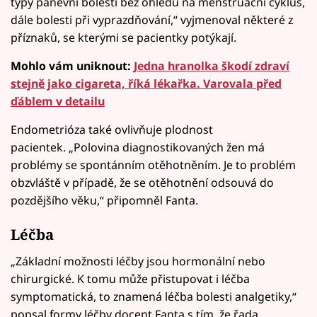
typy pánevní bolesti bez ohledu na menstruační cyklus,
dále bolesti při vyprazdňování,“ vyjmenoval některé z
příznaků, se kterými se pacientky potýkají.
Mohlo vám uniknout:
Jedna hranolka škodí zdraví
stejně jako cigareta, říká lékařka. Varovala před
ďáblem v detailu
Endometrióza také ovlivňuje plodnost
pacientek. „Polovina diagnostikovaných žen má
problémy se spontánním otěhotněním. Je to problém
obzvláště v případě, že se otěhotnění odsouvá do
pozdějšího věku,“ připomněl Fanta.
Léčba
„Základní možnosti léčby jsou hormonální nebo
chirurgické. K tomu může přistupovat i léčba
symptomatická, to znamená léčba bolesti analgetiky,“
popsal formy léčby docent Fanta s tím, že řada