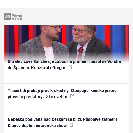
Ultralevicový Sánchez je žábou na prameni, pustil se Vondra
do Španělů. Kritizoval i Gregor
Tisíce lidí prchají před krokodýly. Stoupající keňské jezero
přivedlo predátory až ke dveřím
Nebeská podívaná nad Českem se blíží. Působivé zatmění
Slunce doplní meteorická show