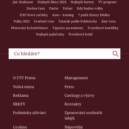
Jak zhubnout
Nejlepší filmy 2024
Nejlepší horory
TV program
Změna času
Partie
Počasí
Kdy budou volby
ZOO Nové začátky
Auto – katalog
7 pádů Honzy Dědka
Volby 2025
Svařené víno
Tatarák podle Pohlreicha
Aloe vera
Pěstování lichořeřišnice
Výpočet ascendentu
Tvarohové knedlíky
Nejlepší palačinky
Švestkový koláč
O FTV Prima
Management
Volná místa
Press
Reklama
Castingy a výzvy
HbbTV
Kontakty
Podmínky užívání
Zpracování osobních
údajů
Cookies
Nápověda