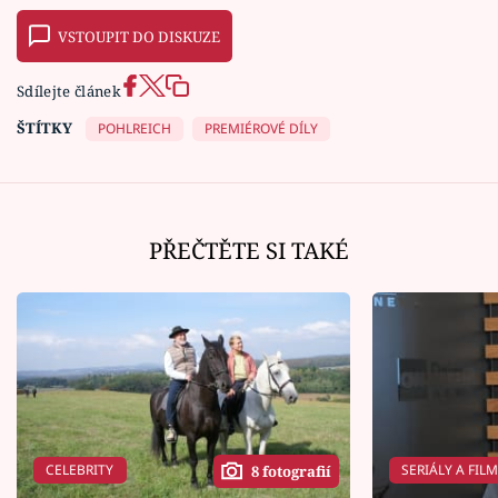
VSTOUPIT DO DISKUZE
Sdílejte článek
ŠTÍTKY
POHLREICH
PREMIÉROVÉ DÍLY
PŘEČTĚTE SI TAKÉ
CELEBRITY
SERIÁLY A FIL
8 fotografií