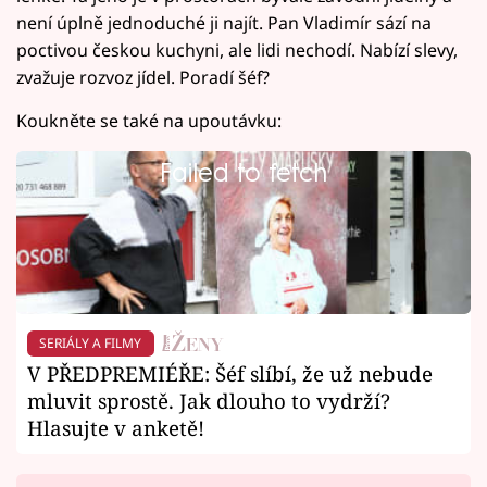
není úplně jednoduché ji najít. Pan Vladimír sází na
poctivou českou kuchyni, ale lidi nechodí. Nabízí slevy,
zvažuje rozvoz jídel. Poradí šéf?
Koukněte se také na upoutávku:
Failed to fetch
SERIÁLY A FILMY
V PŘEDPREMIÉŘE: Šéf slíbí, že už nebude
mluvit sprostě. Jak dlouho to vydrží?
Hlasujte v anketě!