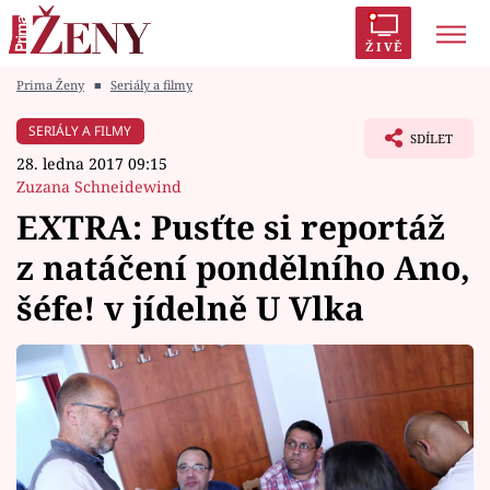
ŽIVĚ
Prima Ženy
■
Seriály a filmy
Trendy:
Polabí
Inspekce
Prostřeno!
AYTO?
SERIÁLY A FILMY
SDÍLET
Módní alarm
Zrádci
Proměny
28. ledna 2017 09:15
Zuzana Schneidewind
EXTRA: Pusťte si reportáž
z natáčení pondělního Ano,
Témata
šéfe! v jídelně U Vlka
Celebrity
Vztahy
Seriály