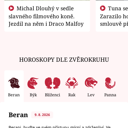
Michal Dlouhý v sedle
Tuna se chtěl vrátit domů.
slavného filmového koně.
Zarazilo ho
Jezdil na něm i Draco Malfoy
smlouvě př
zemřít
HOROSKOPY DLE ZVĚROKRUHU
Beran
Býk
Blíženci
Rak
Lev
Panna
V
Beran
9. 8. 2026
Berani, buďte ve svém přístupu mírní a zdrženliví. Ve