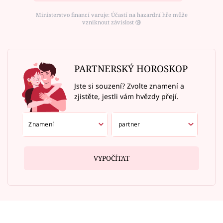
Ministerstvo financí varuje: Účastí na hazardní hře může
vzniknout závislost ⑱
PARTNERSKÝ HOROSKOP
Jste si souzení? Zvolte znamení a
zjistěte, jestli vám hvězdy přejí.
VYPOČÍTAT