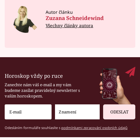
Autor článku
Zuzana Schneidewind
Všechny články autora
Horoskop vždy po ruce
Zanechte nám váš e-mail a my vám
budeme zasílat pravidelný newsletter s
vaším horoskopem.
ODESLAT
Odesláním formuláře souhlasíte s
podmínkami zpracování osobních údajů