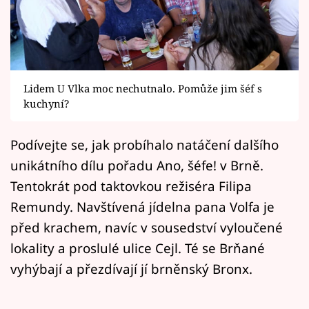
Horoskopy
Sledujte prima+
Filmový festival Karlovy Vary
Lidem U Vlka moc nechutnalo. Pomůže jim šéf s
Pořady
kuchyní?
Mámy sobě
Podívejte se, jak probíhalo natáčení dalšího
unikátního dílu pořadu Ano, šéfe! v Brně.
Přihlášení
Tentokrát pod taktovkou režiséra Filipa
Remundy. Navštívená jídelna pana Volfa je
před krachem, navíc v sousedství vyloučené
Sledujte nás
lokality a proslulé ulice Cejl. Té se Brňané
vyhýbají a přezdívají jí brněnský Bronx.