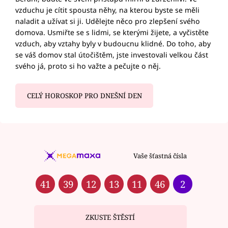
vzduchu je cítit spousta něhy, na kterou byste se měli
naladit a užívat si ji. Udělejte něco pro zlepšení svého
domova. Usmiřte se s lidmi, se kterými žijete, a vyčistěte
vzduch, aby vztahy byly v budoucnu klidné. Do toho, aby
se váš domov stal útočištěm, jste investovali velkou část
svého já, proto si ho važte a pečujte o něj.
CELÝ HOROSKOP PRO DNEŠNÍ DEN
Vaše šťastná čísla
41
39
12
13
11
46
2
ZKUSTE ŠTĚSTÍ