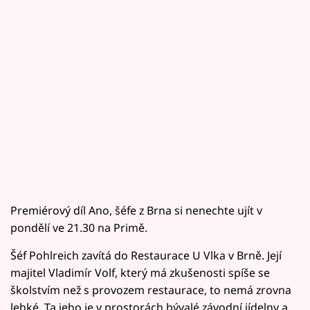
Premiérový díl Ano, šéfe z Brna si nenechte ujít v
pondělí ve 21.30 na Primě.
Šéf Pohlreich zavítá do Restaurace U Vlka v Brně. Její
majitel Vladimír Volf, který má zkušenosti spíše se
školstvím než s provozem restaurace, to nemá zrovna
lehké. Ta jeho je v prostorách bývalé závodní jídelny a