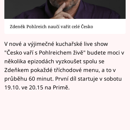
Horoskopy
Sledujte prima+
Zdeněk Pohlreich naučí vařit celé Česko
Filmový festival Karlovy Vary
V nové a výjimečné kuchařské live show
Pořady
"Česko vaří s Pohlreichem živě" budete moci v
Mámy sobě
několika epizodách vyzkoušet spolu se
Zdeňkem pokaždé tříchodové menu, a to v
Přihlášení
průběhu 60 minut. První díl startuje v sobotu
19.10. ve 20.15 na Primě.
Sledujte nás