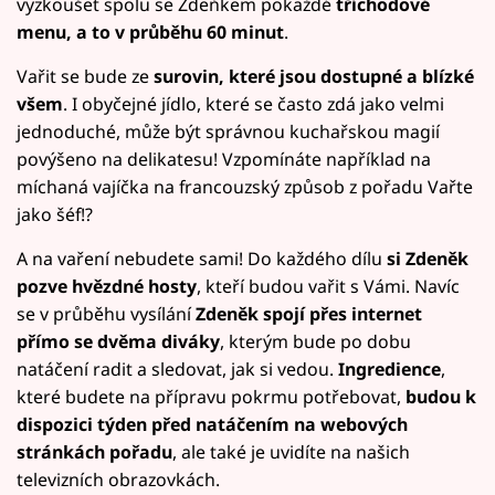
vyzkoušet spolu se Zdeňkem pokaždé
tříchodové
menu, a to v průběhu 60 minut
.
Vařit se bude ze
surovin, které jsou dostupné a blízké
všem
. I obyčejné jídlo, které se často zdá jako velmi
jednoduché, může být správnou kuchařskou magií
povýšeno na delikatesu! Vzpomínáte například na
míchaná vajíčka na francouzský způsob z pořadu Vařte
jako šéf!?
A na vaření nebudete sami! Do každého dílu
si Zdeněk
pozve hvězdné hosty
, kteří budou vařit s Vámi. Navíc
se v průběhu vysílání
Zdeněk spojí přes internet
přímo se dvěma diváky
, kterým bude po dobu
natáčení radit a sledovat, jak si vedou.
Ingredience
,
které budete na přípravu pokrmu potřebovat,
budou k
dispozici týden před natáčením na webových
stránkách pořadu
, ale také je uvidíte na našich
televizních obrazovkách.