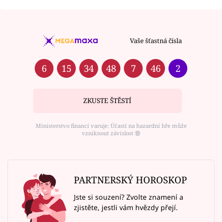
Vaše šťastná čísla
6
15
34
48
7
46
2
ZKUSTE ŠTĚSTÍ
Ministerstvo financí varuje: Účastí na hazardní hře může
vzniknout závislost ⑱
PARTNERSKÝ HOROSKOP
Jste si souzení? Zvolte znamení a
zjistěte, jestli vám hvězdy přejí.