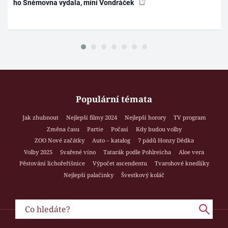
ho Sněmovna vydala, míní Vondráček
Populární témata
Jak zhubnout
Nejlepší filmy 2024
Nejlepší horory
TV program
Změna času
Partie
Počasí
Kdy budou volby
ZOO Nové začátky
Auto – katalog
7 pádů Honzy Dědka
Volby 2025
Svařené víno
Tatarák podle Pohlreicha
Aloe vera
Pěstování lichořeřišnice
Výpočet ascendentu
Tvarohové knedlíky
Nejlepší palačinky
Švestkový koláč