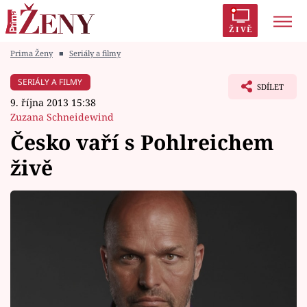
ŽIVĚ
Prima Ženy
■
Seriály a filmy
Trendy:
Polabí
Inspekce
Prostřeno!
AYTO?
SERIÁLY A FILMY
SDÍLET
Módní alarm
Zrádci
Proměny
9. října 2013 15:38
Zuzana Schneidewind
Česko vaří s Pohlreichem
živě
Témata
Celebrity
Vztahy
Seriály