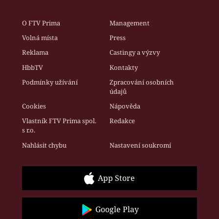
O FTV Prima
Management
Volná místa
Press
Reklama
Castingy a výzvy
HbbTV
Kontakty
Podmínky užívání
Zpracování osobních
údajů
Cookies
Nápověda
Vlastník FTV Prima spol.
Redakce
s r.o.
Nahlásit chybu
Nastavení soukromí
App Store
Google Play