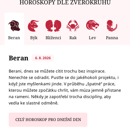
HOROSKOPY DLE ZVĚROKRUHU
Beran
Býk
Blíženci
Rak
Lev
Panna
V
Beran
6. 8. 2026
Berani, dnes se můžete cítit trochu bez inspirace.
Nenechte se odradit. Pusťte se do jakéhokoli projektu, i
když jste myšlenkami jinde. V průběhu „špatné“ práce,
kterou můžete zpočátku chrlit, vám múza jemně přistane
na rameni. Někdy je zapotřebí trocha disciplíny, aby
vedla ke slastné odměně.
CELÝ HOROSKOP PRO DNEŠNÍ DEN