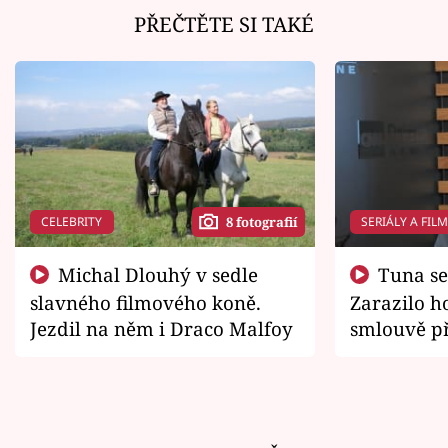
PŘEČTĚTE SI TAKÉ
CELEBRITY
SERIÁLY A FIL
8 fotografií
Michal Dlouhý v sedle
Tuna se chtěl vrátit domů.
slavného filmového koně.
Zarazilo ho
Jezdil na něm i Draco Malfoy
smlouvě př
zemřít