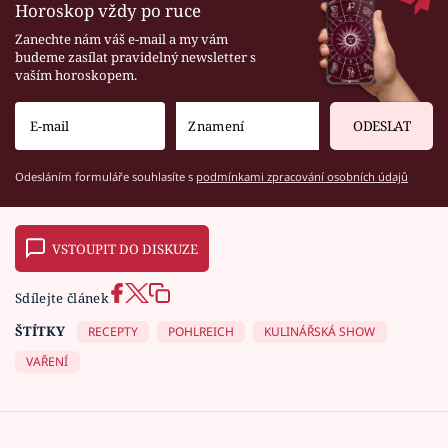
Horoskop vždy po ruce
Zanechte nám váš e-mail a my vám
budeme zasílat pravidelný newsletter s
vaším horoskopem.
ODESLAT
Odesláním formuláře souhlasíte s
podmínkami zpracování osobních údajů
VSTOUPIT DO DISKUZE
Sdílejte článek
ŠTÍTKY
RECEPTY
POHLREICH
KULINÁŘSKÁ SHOW
VAŘENÍ