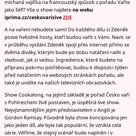
míchaná vajíčka na francouzský způsob z pořadu Vařte
jako šéf!? Vše o show najdete
na webu
iprima.cz/ceskovarizive
ZDE
A na vaření nebudete sami! Do každého dílu si Zdeněk
pozve hvězdné hosty, kteří budou vařit s Vámi. Navíc se
v průběhu vysílání Zdeněk spojí přes internet přímo se
dvěma diváky, kterým bude po dobu natáčení radit a
sledovat, jak si vedou. Ingredience, které budete na
přípravu pokrmu potřebovat, budou k dispozici týden
před natáčením na webových stránkách pořadu, ale
také je uvidíte na našich televizních obrazovkách.
Show Cookalong, na jejímž základě je pořad Česko vaří
s Pohlreichem živě postaven, je úspěšná live show.
Nejvýznamnějším jejím představitelem v Anglii je
Gordon Ramsay. Původně byla show koncipována jen
jako jeden díl, ale byla tak populární, že vznikla celá
série. Věříme, že stejný scénář bude naplněn i v