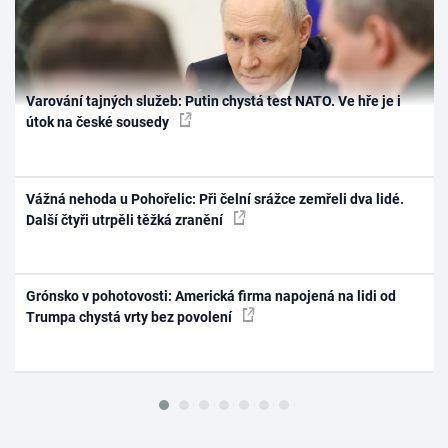
Varování tajných služeb: Putin chystá test NATO. Ve hře je i
útok na české sousedy
Vážná nehoda u Pohořelic: Při čelní srážce zemřeli dva lidé.
Další čtyři utrpěli těžká zranění
Grónsko v pohotovosti: Americká firma napojená na lidi od
Trumpa chystá vrty bez povolení