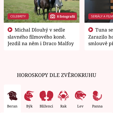
CELEBRITY
SERIÁLY A FIL
8 fotografií
Michal Dlouhý v sedle
Tuna se chtěl vrátit domů.
slavného filmového koně.
Zarazilo ho
Jezdil na něm i Draco Malfoy
smlouvě př
zemřít
HOROSKOPY DLE ZVĚROKRUHU
Beran
Býk
Blíženci
Rak
Lev
Panna
V