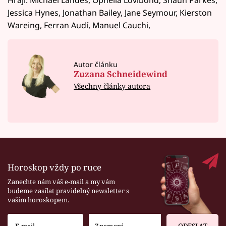
Jessica Hynes, Jonathan Bailey, Jane Seymour, Kierston
Wareing, Ferran Audí, Manuel Cauchi,
Autor článku
Zuzana Schneidewind
Všechny články autora
Horoskop vždy po ruce
Zanechte nám váš e-mail a my vám
budeme zasílat pravidelný newsletter s
vaším horoskopem.
ODESLAT