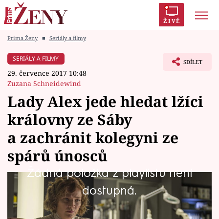
ŽIVĚ
Prima Ženy
■
Seriály a filmy
Trendy:
Polabí
Inspekce
Prostřeno!
AYTO?
SERIÁLY A FILMY
SDÍLET
Módní alarm
Zrádci
Proměny
29. července 2017 10:48
Zuzana Schneidewind
Lady Alex jede hledat lžíci
královny ze Sáby
Témata
a zachránit kolegyni ze
Celebrity
spárů únosců
Žádná položka z playlistu není
Vztahy
Hlavní hrdinka dobrodružného seriálu Hooten
dostupná.
Seriály
a Lady: Lovci pokladů se musí vypravit do
Etiopie, aby tam zachránila život Elle, kterou