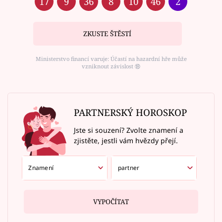
17
9
36
8
10
46
2
ZKUSTE ŠTĚSTÍ
Ministerstvo financí varuje: Účastí na hazardní hře může
vzniknout závislost ⑱
PARTNERSKÝ HOROSKOP
Jste si souzení? Zvolte znamení a
zjistěte, jestli vám hvězdy přejí.
VYPOČÍTAT