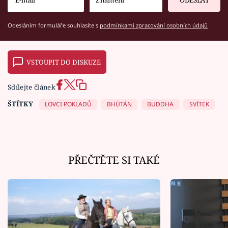
Odesláním formuláře souhlasíte s
podmínkami zpracování osobních údajů
VSTOUPIT DO DISKUZE
Sdílejte článek
ŠTÍTKY
LOVCI POKLADŮ
BHÚTÁN
BUDDHA
SVÍTEK
PŘEČTĚTE SI TAKÉ