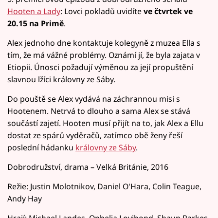
Hooten a Lady
: Lovci pokladů uvidíte
ve čtvrtek ve
20.15 na Primě
.
Alex jednoho dne kontaktuje kolegyně z muzea Ella s
tím, že má vážné problémy. Oznámí jí, že byla zajata v
Etiopii. Únosci požadují výměnou za její propuštění
slavnou lžíci královny ze Sáby.
Do pouště se Alex vydává na záchrannou misi s
Hootenem. Netrvá to dlouho a sama Alex se stává
součástí zajetí. Hooten musí přijít na to, jak Alex a Ellu
dostat ze spárů vyděračů, zatímco obě ženy řeší
poslední hádanku
královny ze Sáby
.
Dobrodružství, drama – Velká Británie, 2016
Režie: Justin Molotnikov, Daniel O'Hara, Colin Teague,
Andy Hay
Hrají: Michael Landes, Ophelia Lovibond, Shaun Parkes,