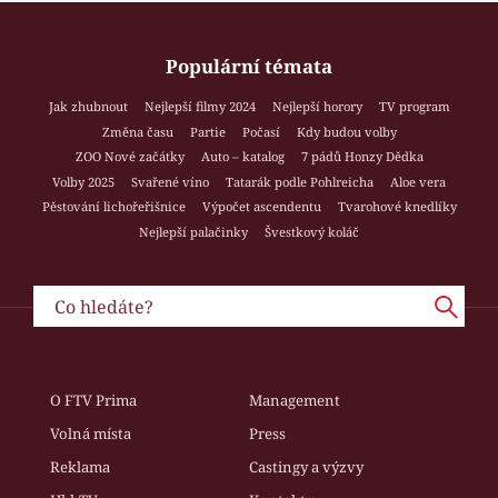
Populární témata
Jak zhubnout
Nejlepší filmy 2024
Nejlepší horory
TV program
Změna času
Partie
Počasí
Kdy budou volby
ZOO Nové začátky
Auto – katalog
7 pádů Honzy Dědka
Volby 2025
Svařené víno
Tatarák podle Pohlreicha
Aloe vera
Pěstování lichořeřišnice
Výpočet ascendentu
Tvarohové knedlíky
Nejlepší palačinky
Švestkový koláč
O FTV Prima
Management
Volná místa
Press
Reklama
Castingy a výzvy