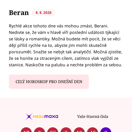
Beran
8. 8. 2026
Rychlé akce tohoto dne vás mohou zmást, Berani.
Nedivte se, že vám v hlavě víří poslední události týkající
se lásky a romantiky. Možná budete mít pocit, že se věci
dějí příliš rychle na to, abyste jim mohli skutečně
porozumět. Snažte se nebýt tak analytičtí. Možná zjistíte,
že se honíte za ztraceným cílem, zatímco vlak vyjíždí ze
stanice. Naskočte na palubu a nechte problém za sebou.
CELÝ HOROSKOP PRO DNEŠNÍ DEN
Vaše šťastná čísla