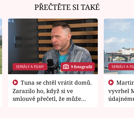
PŘEČTĚTE SI TAKÉ
SERIÁLY A FILMY
SERIÁLY A FI
9 fotografií
Tuna se chtěl vrátit domů.
Martin Písařík jako
Zarazilo ho, když si ve
vyvrhel 
smlouvě přečetl, že může
údajnému
zemřít
je v nemil