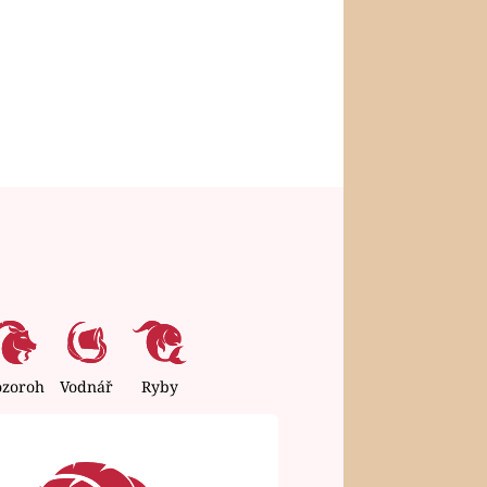
ozoroh
Vodnář
Ryby