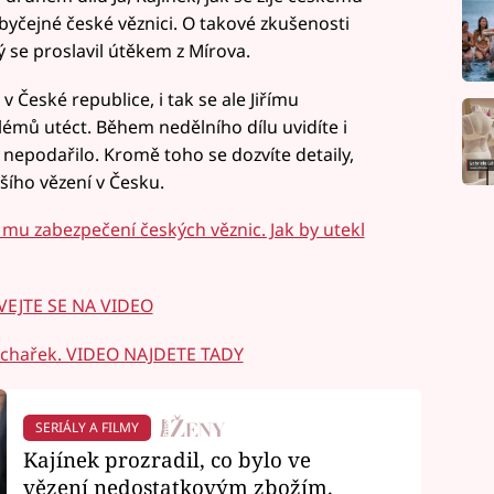
yčejné české věznici. O takové zkušenosti
ý se proslavil útěkem z Mírova.
v České republice, i tak se ale Jiřímu
lémů utéct. Během nedělního dílu uvidíte i
 nepodařilo. Kromě toho se dozvíte detaily,
jšího vězení v Česku.
 mu zabezpečení českých věznic. Jak by utekl
ÍVEJTE SE NA VIDEO
bachařek. VIDEO NAJDETE TADY
SERIÁLY A FILMY
Kajínek prozradil, co bylo ve
vězení nedostatkovým zbožím.