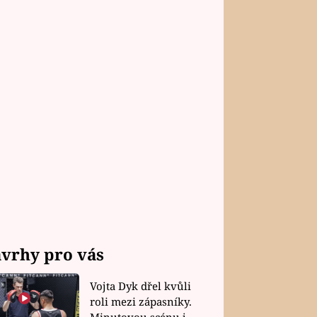
vrhy pro vás
Vojta Dyk dřel kvůli
roli mezi zápasníky.
Minutovou scénu jel