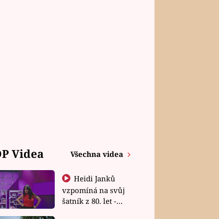
P Videa
Všechna videa
Heidi Janků
vzpomíná na svůj
šatník z 80. let -
Shopaholičky