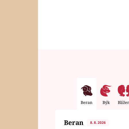
Beran
Býk
Blíže
Beran
8. 8. 2026