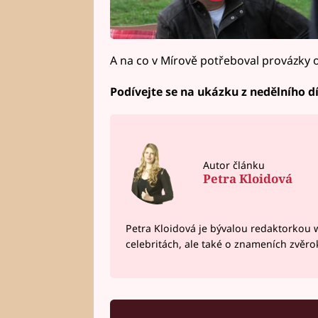
A na co v Mírově potřeboval provázky o
Podívejte se na ukázku z nedělního dí
Autor článku
Petra Kloidová
Petra Kloidová je bývalou redaktorkou 
celebritách, ale také o znameních zvěr