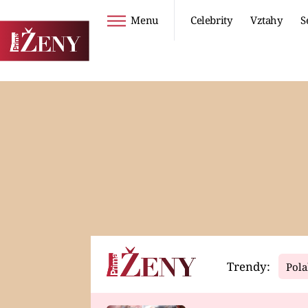
Menu
Celebrity
Vztahy
S
Seriály
Životní styl
ZOO
DIETY A HUBNUTÍ
PROSTŘENO!
CESTOVÁNÍ A
DOVOLENÁ
DUCH
ZDRAVÍ
Trendy:
Pola
Horoskopy
Video
ASTROČLÁNKY
SERIÁLY