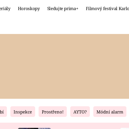
eriály
Horoskopy
Sledujte prima+
Filmový festival Karl
Celebrity
Recept
MÓDA A KRÁSA
HLAVNÍ JÍ
VZTAHY A SEX
SLADKÉ
PRIMA MAMINKA
ZDRAVÉ
bí
Inspekce
Prostřeno!
AYTO?
Módní alarm
Fresh
Living
RECEPTY
BYDLENÍ