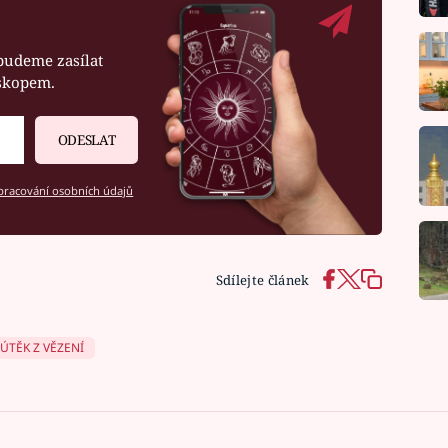
budeme zasílat
oskopem.
ODESLAT
racování osobních údajů
Sdílejte článek
ÚTĚK Z VĚZENÍ