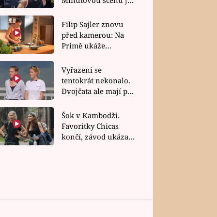
bez dubla
Filip Sajler znovu
před kamerou: Na
Primě ukáže
poctivou kuchyni i
rychlé recepty
Vyřazení se
tentokrát nekonalo.
Dvojčata ale mají po
uzavření třetí etapy
závodu nůž na krku
Šok v Kambodži.
Favoritky Chicas
končí, závod ukázal
svou nejtvrdší tvář