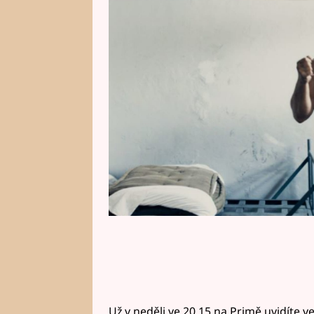
nepokořitelná. Jemu se to ale p
na útěk, jež prozradil samotný ak
dokudramatu Já, Kajínek.
Už v neděli ve 20.15 na Primě uvidíte ve