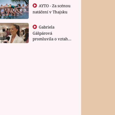
AYTO - Za scénou
natáčení v Thajsku
Gabriela
Gášpárová
promluvila o vztahu
a zakládání rodiny