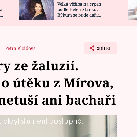
Velká věštba na srpen
NOVINKY
ZAHRADA
a:
podle Helen Stanku:
y
Býkům se bude dařit,
VIDEORECEPTY
DESIGN
Vodnáře čeká jízda
4
Petra Kloidová
SDÍLET
y ze žaluzií.
o útěku z Mírova,
 netuší ani bachaři
playlistu není dostupná.
řího Kajínka, tak to byl rozhodně jeho
eutíká. Věznice Mírov byla do té doby