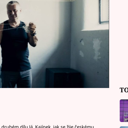
ovedlo. Máme pro vás detaily přípravy
tér Jiří Kajínek v nedělním
TO
 druhém dílu Já, Kajínek, jak se žije českému