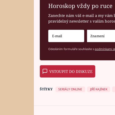
Horoskop vždy po ruce
Zanechte nám váš e-mail a my vám 
pravidelný newsletter s vaším hor
Odesláním formuláře souhlasíte s
podmínkami zp
VSTOUPIT DO DISKUZE
ŠTÍTKY
SERIÁLY ONLINE
JIŘÍ KAJÍNEK