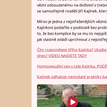
vězni odsouzenému na doživotí v (ne)ob
se samozřejmě rozdělí Jiří Kajínek, kter
Mírov je jedna z nejstřeženějších věznic 
Kajínkovi podařilo v podstatě bez prob
to, že bez komplice by se mu to nejspíš
jak vlastně zvládl uprchnout z nejostře
Čím rozesmějete Jiřího Kajínka? Ukažte
dnes? VIDEO NAJDETE TADY
Homosexuální sex v cele Kajínka. POD
Kajínek odhaluje nestydaté praktiky 