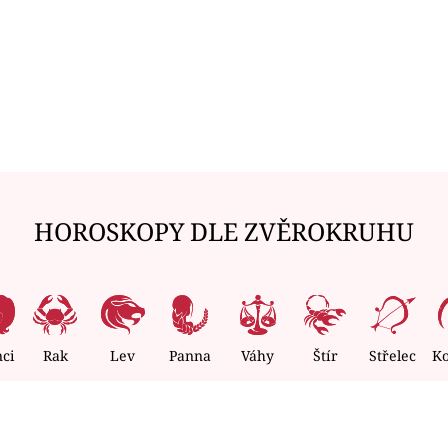
HOROSKOPY DLE ZVĚROKRUHU
nci
Rak
Lev
Panna
Váhy
Štír
Střelec
K