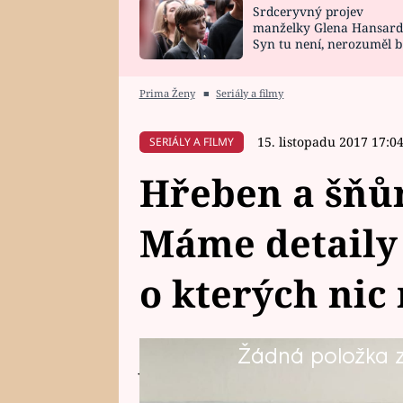
Srdceryvný projev
SNÁŘ
CELEBRITY
manželky Glena Hansard
Syn tu není, nerozuměl b
HOROSKOP NA
VAŘENÍ
tomu, vysvětlila
ROK 2023
Prima Ženy
■
Seriály a filmy
15. listopadu 2017 17:0
SERIÁLY A FILMY
Hřeben a šňůr
Máme detaily 
o kterých nic
Žádná položka z 
Jestli něco proslavilo ex vězně Ji
útěk z vězení, z kterého se prý n