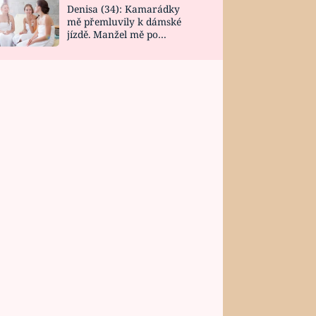
Denisa (34): Kamarádky
mě přemluvily k dámské
jízdě. Manžel mě po
návratu zaskočil