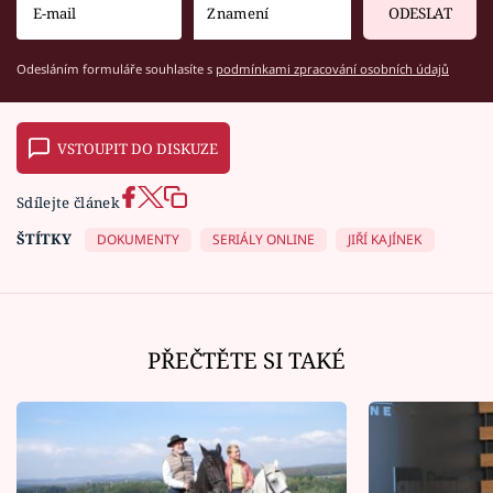
ODESLAT
Odesláním formuláře souhlasíte s
podmínkami zpracování osobních údajů
VSTOUPIT DO DISKUZE
Sdílejte článek
ŠTÍTKY
DOKUMENTY
SERIÁLY ONLINE
JIŘÍ KAJÍNEK
PŘEČTĚTE SI TAKÉ