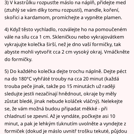
3) V kastrůlku rozpusťte máslo na náplň, přidejte med
(ztuhlý se vám díky tomu rozpustí), mandle, koření,
skořici a kardamom, promíchejte a vypněte plamen.
4) Když těsto vychladlo, rozválejte ho na pomoučeném
vále na sílu cca 1 cm. Skleničkou nebo vykrajovátkem
vykrajujte kolečka širší, než je dno vaší formičky, tak
abyste mohli vytvořit cca 2 cm vysoký okraj. Vmáčkněte
do formičky.
5) Do každého kolečka dejte trochu náplně. Dejte péct
na do 180°C vyhřáté trouby na cca 20 minut (každá
trouba peče jinak, takže po 15 minutách už raději
sledujte jestli nezačínají hnědnout, okraje by měly
zůstat bledé, jinak nebude koláček vláčný). Nelekejte
se, že vám možná budou připadat měkké - při
chladnutí se zpevní. Až je vyndáte, počkejte asi 10
minut, a pak je lehkým ťuknutím uvolněte a vyndejte z
formiček (dokud je máslo uvnitř trošku tekuté, půjdou