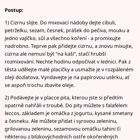
Postup:
1) Cizrnu slijte. Do mixovací nádoby dejte cibuli,
petrželku, sezam, česnek, prášek do pečiva, mouku a
jedno vajíčko, sůl a všechno koření - a promixujte
nadrobno. Teprve pak přidejte cizrnu, a znovu mixujte,
cizrna ale nemusí být “na kaši”, stačí hrubší
rozmixování. Nechte hodinu odpočívat v lednici. Pak z
těsta udělejte malé placičky a usmažte je v rozpáleném
oleji dozlatova. Vyndavejte je na papírovou utěrku, ať
se aspoň trochu zbavíte oleje.
2) Podávejte je v placce pita, kterou jste si předtím
opatrně nahřáli v troubě. Do pity můžete s falafelem
leccos, základem je omáčka z jogurtu, kysané smetany
a česneku. Ale můžete přidat i syrovou zeleninu,
grilovanou zeleninu, sezamovou omáčku tahini či
některou z blízkovýchodních ostře okořeněných