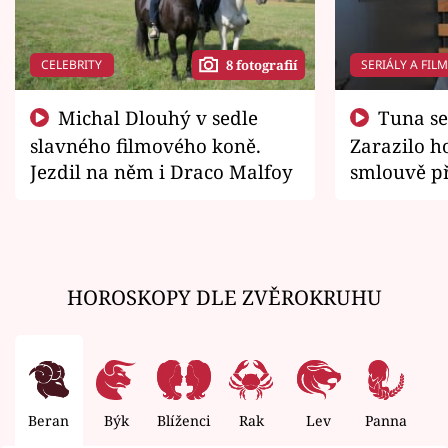
CELEBRITY
SERIÁLY A FIL
8 fotografií
Michal Dlouhý v sedle
Tuna se chtěl vrátit domů.
slavného filmového koně.
Zarazilo ho
Jezdil na něm i Draco Malfoy
smlouvě př
zemřít
HOROSKOPY DLE ZVĚROKRUHU
Beran
Býk
Blíženci
Rak
Lev
Panna
V