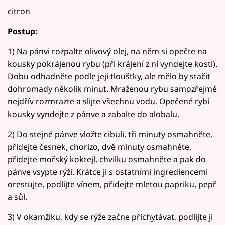
citron
Postup:
1) Na pánvi rozpalte olivový olej, na něm si opečte na
kousky pokrájenou rybu (při krájení z ní vyndejte kosti).
Dobu odhadněte podle její tloušťky, ale mělo by stačit
dohromady několik minut. Mraženou rybu samozřejmě
nejdřív rozmrazte a slijte všechnu vodu. Opečené rybí
kousky vyndejte z pánve a zabalte do alobalu.
2) Do stejné pánve vložte cibuli, tři minuty osmahněte,
přidejte česnek, chorizo, dvě minuty osmahněte,
přidejte mořský koktejl, chvilku osmahněte a pak do
pánve vsypte rýži. Krátce ji s ostatními ingrediencemi
orestujte, podlijte vínem, přidejte mletou papriku, pepř
a sůl.
3) V okamžiku, kdy se rýže začne přichytávat, podlijte ji