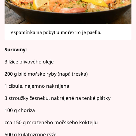
Vzpomínka na pobyt u moře? To je paella.
Suroviny:
3 lžíce olivového oleje
200 g bílé mořské ryby (např. treska)
1 cibule, najemno nakrájená
3 stroužky česneku, nakrájené na tenké plátky
100 g choriza
cca 150 g mraženého mořského koktejlu
500 g kulatozrnné rýže