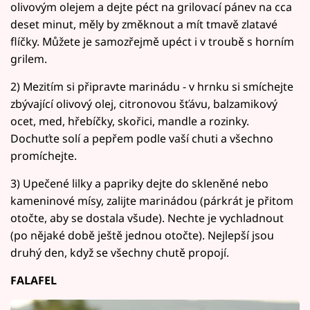
olivovým olejem a dejte péct na grilovací pánev na cca
deset minut, měly by změknout a mít tmavě zlatavé
flíčky. Můžete je samozřejmě upéct i v troubě s horním
grilem.
2) Mezitím si připravte marinádu - v hrnku si smíchejte
zbývající olivový olej, citronovou šťávu, balzamikový
ocet, med, hřebíčky, skořici, mandle a rozinky.
Dochuťte solí a pepřem podle vaší chuti a všechno
promíchejte.
3) Upečené lilky a papriky dejte do skleněné nebo
kameninové mísy, zalijte marinádou (párkrát je přitom
otočte, aby se dostala všude). Nechte je vychladnout
(po nějaké době ještě jednou otočte). Nejlepší jsou
druhý den, když se všechny chutě propojí.
FALAFEL