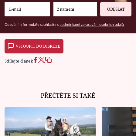
ODESLAT
Odesláním formuláře souhlasíte s
podmínkami zpracování osobních údajů
VSTOUPIT DO DISKUZE
Sdílejte článek
PŘEČTĚTE SI TAKÉ