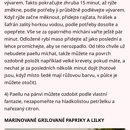
vývarem. Takto pokračujte zhruba 15 minut, až rýže
změkne, podle potřeby ji průběžně podlévejte vývarem.
Když rýže začne měknout, přidejte rajčata, hrášek a
šafrán zalitý horkou vodou, podle potřeby dosolte a
opepřete. Vše se za opatrného míchání vařte ještě pár
minut. Odložené rybí maso přidejte až jako poslední a
lehce promíchejte, aby se nerozpadlo. Od této chvíle už
nebudete paellu míchat, takže můžete na povrch
ozdobně položit například velké krevety, pokud máte, a
nechat je za posledních několik minut dojít (hotové
jsou, když místo šedé mají růžovou barvu, v půlce je
můžete otočit).
4) Paellu na pánvi můžete ozdobit podle vlastní
fantazie, nezapomeňte na hladkolistou petrželku a
nařezaný citron.
MARINOVANÉ GRILOVANÉ PAPRIKY A LILKY