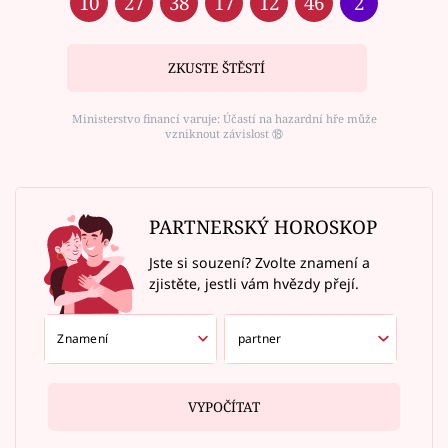
10
27
38
17
12
46
2
ZKUSTE ŠTĚSTÍ
Ministerstvo financí varuje: Účastí na hazardní hře může
vzniknout závislost ⑱
PARTNERSKÝ HOROSKOP
Jste si souzení? Zvolte znamení a
zjistěte, jestli vám hvězdy přejí.
VYPOČÍTAT