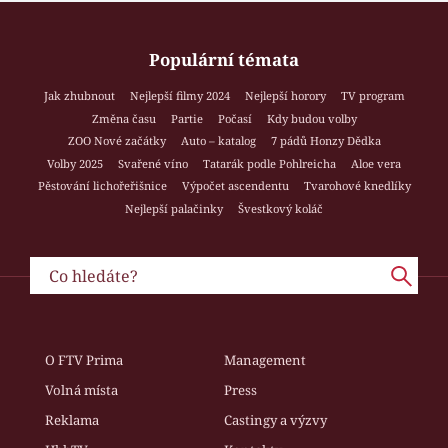
Populární témata
Jak zhubnout
Nejlepší filmy 2024
Nejlepší horory
TV program
Změna času
Partie
Počasí
Kdy budou volby
ZOO Nové začátky
Auto – katalog
7 pádů Honzy Dědka
Volby 2025
Svařené víno
Tatarák podle Pohlreicha
Aloe vera
Pěstování lichořeřišnice
Výpočet ascendentu
Tvarohové knedlíky
Nejlepší palačinky
Švestkový koláč
O FTV Prima
Management
Volná místa
Press
Reklama
Castingy a výzvy