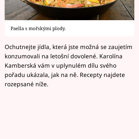
Horoskopy
Sledujte prima+
Paella s mořskými plody.
Filmový festival Karlovy Vary
Ochutnejte jídla, která jste možná se zaujetím
Pořady
konzumovali na letošní dovolené. Karolína
Mámy sobě
Kamberská vám v uplynulém dílu svého
pořadu ukázala, jak na ně. Recepty najdete
Přihlášení
rozepsané níže.
Sledujte nás