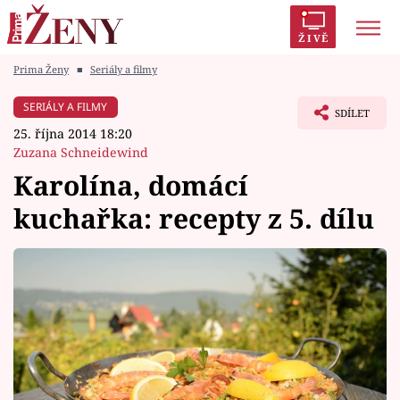
ŽIVĚ
Prima Ženy
■
Seriály a filmy
Trendy:
Polabí
Inspekce
Prostřeno!
AYTO?
SERIÁLY A FILMY
SDÍLET
Módní alarm
Zrádci
Proměny
25. října 2014 18:20
Zuzana Schneidewind
Karolína, domácí
kuchařka: recepty z 5. dílu
Témata
Celebrity
Vztahy
Seriály