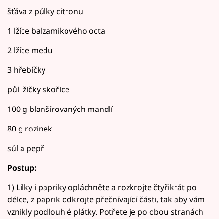
šťáva z půlky citronu
1 lžíce balzamikového octa
2 lžíce medu
3 hřebíčky
půl lžičky skořice
100 g blanšírovaných mandlí
80 g rozinek
sůl a pepř
Postup:
1) Lilky i papriky opláchněte a rozkrojte čtyřikrát po
délce, z paprik odkrojte přečnívající části, tak aby vám
vznikly podlouhlé plátky. Potřete je po obou stranách