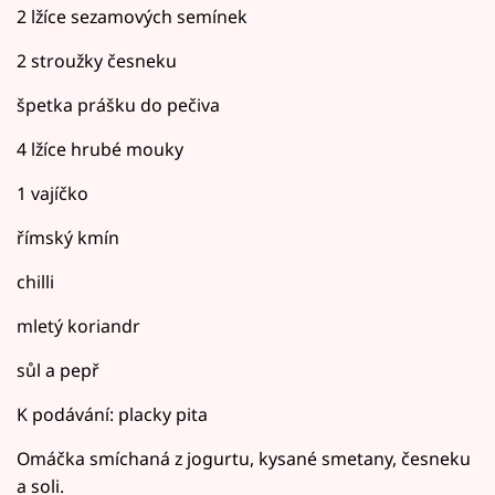
2 lžíce sezamových semínek
2 stroužky česneku
špetka prášku do pečiva
4 lžíce hrubé mouky
1 vajíčko
římský kmín
chilli
mletý koriandr
sůl a pepř
K podávání: placky pita
Omáčka smíchaná z jogurtu, kysané smetany, česneku
a soli.