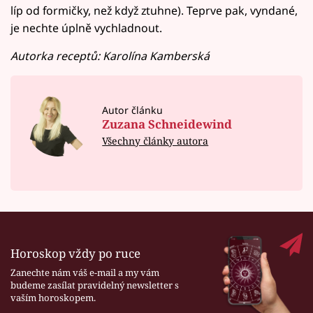
líp od formičky, než když ztuhne). Teprve pak, vyndané,
je nechte úplně vychladnout.
Autorka receptů: Karolína Kamberská
Autor článku
Zuzana Schneidewind
Všechny články autora
Horoskop vždy po ruce
Zanechte nám váš e-mail a my vám
budeme zasílat pravidelný newsletter s
vaším horoskopem.