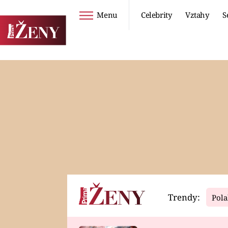
Menu
Celebrity
Vztahy
S
Seriály
Životní styl
ZOO
DIETY A HUBNUTÍ
PROSTŘENO!
CESTOVÁNÍ A
DOVOLENÁ
DUCH
ZDRAVÍ
Trendy:
Pola
Horoskopy
Video
ASTROČLÁNKY
SERIÁLY