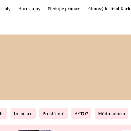
eriály
Horoskopy
Sledujte prima+
Filmový festival Karl
Celebrity
Recept
MÓDA A KRÁSA
HLAVNÍ JÍ
VZTAHY A SEX
SLADKÉ
PRIMA MAMINKA
ZDRAVÉ
bí
Inspekce
Prostřeno!
AYTO?
Módní alarm
Fresh
Living
RECEPTY
BYDLENÍ