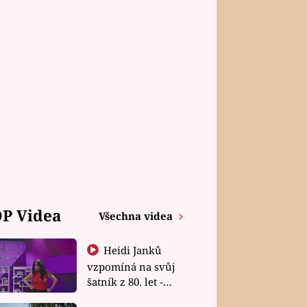
P Videa
Všechna videa
Heidi Janků
vzpomíná na svůj
šatník z 80. let -
Shopaholičky