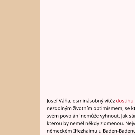
Josef Váňa, osminásobný vítěz
dostihu
nezdolným životním optimismem, se kte
svém povolání nemůže vyhnout. Jak sám 
kterou by neměl někdy zlomenou. Nejváž
německém Iffezhaimu u Baden-Badenu v