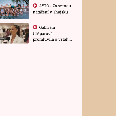
AYTO - Za scénou
natáčení v Thajsku
Gabriela
Gášpárová
promluvila o vztahu
a zakládání rodiny