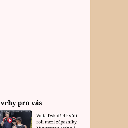
vrhy pro vás
Vojta Dyk dřel kvůli
roli mezi zápasníky.
Minutovou scénu jel