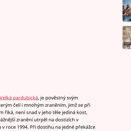
 Velká pardubická
, je pověstný svým
rým čelí i mnohým zraněním, jimž se při
říká, není snad v jeho těle jediná kost,
nější zranění utrpěl na dostizích v
 roce 1994. Při dostihu na jedné překážce