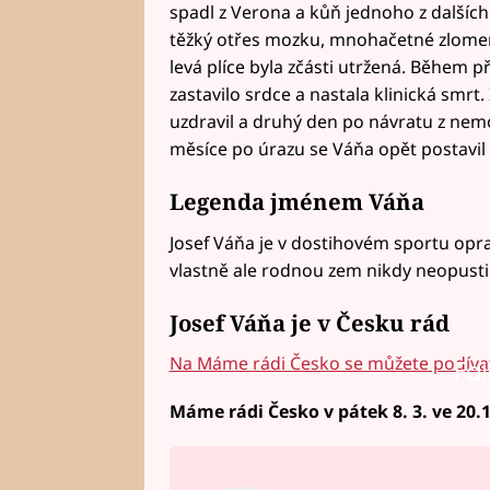
spadl z Verona a kůň jednoho z dalších
těžký otřes mozku, mnohačetné zlomen
levá plíce byla zčásti utržená. Během
zastavilo srdce a nastala klinická smrt.
uzdravil a druhý den po návratu z nem
měsíce po úrazu se Váňa opět postavil 
Legenda jménem Váňa
Josef Váňa je v dostihovém sportu opra
vlastně ale rodnou zem nikdy neopustil
Josef Váňa je v Česku rád
Na Máme rádi Česko se můžete podívat
Fai
Máme rádi Česko v pátek 8. 3. ve 20.