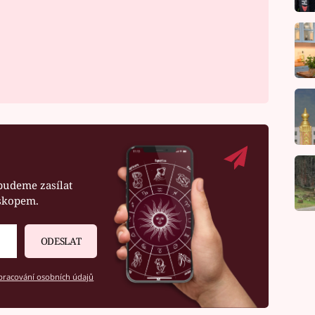
budeme zasílat
oskopem.
ODESLAT
racování osobních údajů