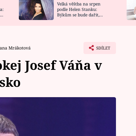
Velká věštba na srpen
NOVINKY
ZAHRADA
a:
podle Helen Stanku:
y
Býkům se bude dařit,
VIDEORECEPTY
DESIGN
Vodnáře čeká jízda
Jana Mrákotová
SDÍLET
kej Josef Váňa v
sko