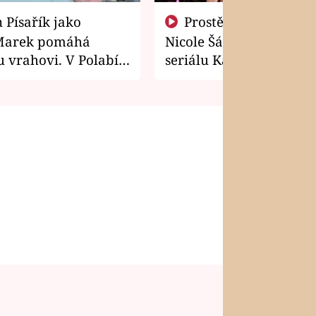
Prostě si o to řekla! Takhle
Marek pomáhá
Nicole Šáchová získala r
 vrahovi. V Polabí
seriálu Kamarádi
osti