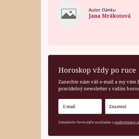
Autor článku
Jana Mrákotová
Horoskop vždy po ruce
Zanechte nám váš e-mail a my vám 
pravidelný newsletter s vaším hor
Odesláním formuláře souhlasíte s
podmínkami zp