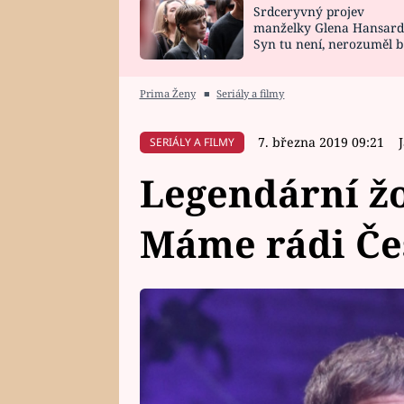
Srdceryvný projev
SNÁŘ
CELEBRITY
manželky Glena Hansard
Syn tu není, nerozuměl b
HOROSKOP NA
VAŘENÍ
tomu, vysvětlila
ROK 2023
Prima Ženy
■
Seriály a filmy
7. března 2019 09:21
SERIÁLY A FILMY
Legendární žo
Máme rádi Če