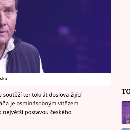
esko
TO
soutěží tentokrát doslova žijící
 Váňa je osminásobným vítězem
k největší postavou českého