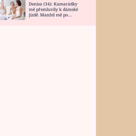
Denisa (34): Kamarádky
mě přemluvily k dámské
jízdě. Manžel mě po
návratu zaskočil