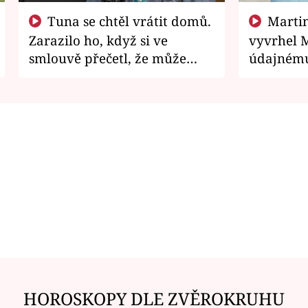
Tuna se chtěl vrátit domů.
Martin Písařík jako
Zarazilo ho, když si ve
vyvrhel 
smlouvě přečetl, že může
údajnému
zemřít
je v nemil
HOROSKOPY DLE ZVĚROKRUHU