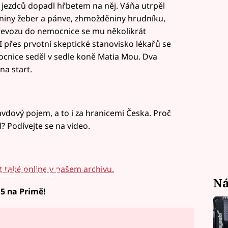
 jezdců dopadl hřbetem na něj. Váňa utrpěl
iny žeber a pánve, zhmožděniny hrudníku,
 převozu do nemocnice se mu několikrát
 I přes prvotní skeptické stanovisko lékařů se
ocnice seděl v sedle koně Matia Mou. Dva
na start.
vdový pojem, a to i za hranicemi Česka. Proč
? Podívejte se na video.
 také online v našem archivu.
led to fetch
Ná
15 na Primě!