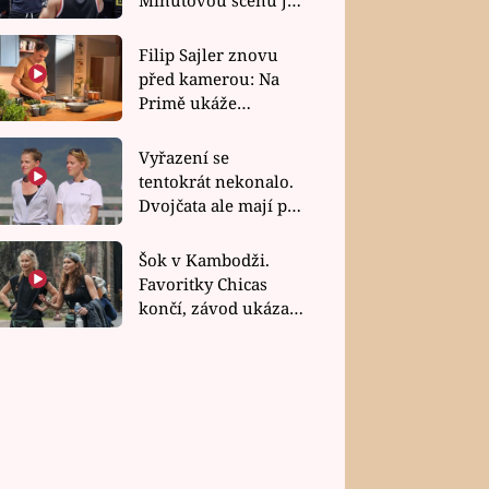
bez dubla
Filip Sajler znovu
před kamerou: Na
Primě ukáže
poctivou kuchyni i
rychlé recepty
Vyřazení se
tentokrát nekonalo.
Dvojčata ale mají po
uzavření třetí etapy
závodu nůž na krku
Šok v Kambodži.
Favoritky Chicas
končí, závod ukázal
svou nejtvrdší tvář