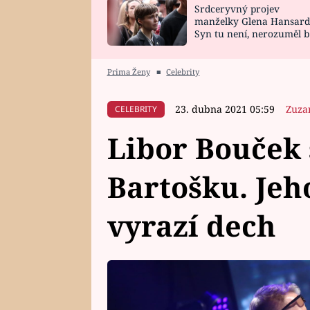
Srdceryvný projev
SNÁŘ
CELEBRITY
manželky Glena Hansard
Syn tu není, nerozuměl b
HOROSKOP NA
VAŘENÍ
tomu, vysvětlila
ROK 2023
Prima Ženy
■
Celebrity
23. dubna 2021 05:59
Zuza
CELEBRITY
Libor Bouček 
Bartošku. Jeh
vyrazí dech