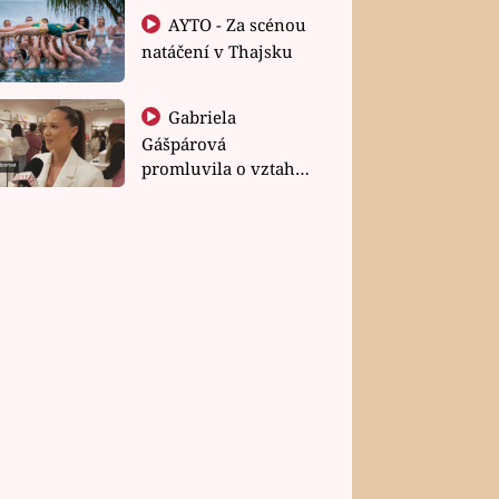
AYTO - Za scénou
natáčení v Thajsku
Gabriela
Gášpárová
promluvila o vztahu
a zakládání rodiny