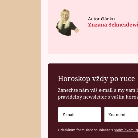
Autor článku
Zuzana Schneidew
Horoskop vždy po ruce
Zanechte nám váš e-mail a my vám 
pravidelný newsletter s vaším hor
Odesláním formuláře souhlasíte s
podmínkami zp