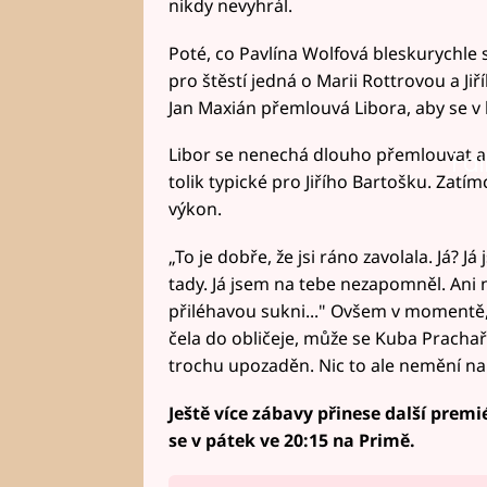
nikdy nevyhrál.
Poté, co Pavlína Wolfová bleskurychle 
pro štěstí jedná o Marii Rottrovou a Jiř
Jan Maxián přemlouvá Libora, aby se v
Libor se nenechá dlouho přemlouvat a j
Fai
tolik typické pro Jiřího Bartošku. Zatí
výkon.
„To je dobře, že jsi ráno zavolala. Já? Já 
tady. Já jsem na tebe nezapomněl. Ani 
přiléhavou sukni..." Ovšem v momentě,
čela do obličeje, může se Kuba Prachař
trochu upozaděn. Nic to ale nemění na 
Ještě více zábavy přinese další prem
se v pátek ve 20:15 na Primě.