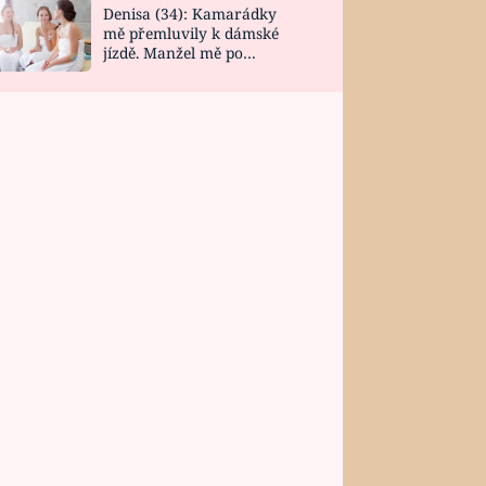
Denisa (34): Kamarádky
mě přemluvily k dámské
jízdě. Manžel mě po
návratu zaskočil