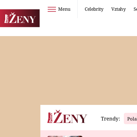
Menu
Celebrity
Vztahy
S
Seriály
Životní styl
ZOO
DIETY A HUBNUTÍ
PROSTŘENO!
CESTOVÁNÍ A
DOVOLENÁ
DUCH
ZDRAVÍ
Trendy:
Pola
Horoskopy
Video
ASTROČLÁNKY
SERIÁLY