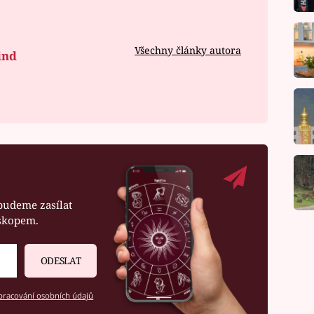
Všechny články autora
ind
budeme zasílat
oskopem.
ODESLAT
racování osobních údajů