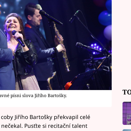
TO
vné písni slova Jiřího Bartošky.
coby Jiřího Bartošky překvapil celé
nečekal. Pusťte si recitační talent