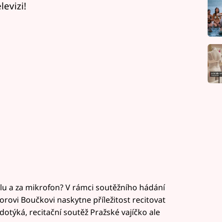
evizi!
lu a za mikrofon? V rámci soutěžního hádání
borovi Boučkovi naskytne příležitost recitovat
otýká, recitační soutěž Pražské vajíčko ale