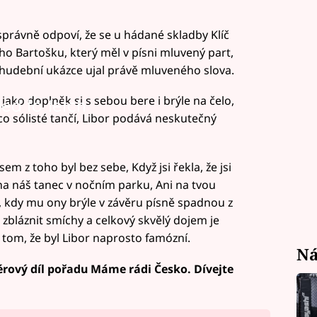
správně odpoví, že se u hádané skladby Klíč
ího Bartošku, který měl v písni mluvený part,
 hudební ukázce ujal právě mluveného slova.
ako doplněk si s sebou bere i brýle na čelo,
led to fetch
mco sólisté tančí, Libor podává neskutečný
jsem z toho byl bez sebe, Když jsi řekla, že jsi
na náš tanec v nočním parku, Ani na tvou
 kdy mu ony brýle v závěru písně spadnou z
 zbláznit smíchy a celkový skvělý dojem je
tom, že byl Libor naprosto famózní.
Ná
iérový díl pořadu Máme rádi Česko. Dívejte