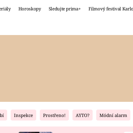
eriály
Horoskopy
Sledujte prima+
Filmový festival Karl
Celebrity
Recept
MÓDA A KRÁSA
HLAVNÍ JÍ
VZTAHY A SEX
SLADKÉ
PRIMA MAMINKA
ZDRAVÉ
bí
Inspekce
Prostřeno!
AYTO?
Módní alarm
Fresh
Living
RECEPTY
BYDLENÍ