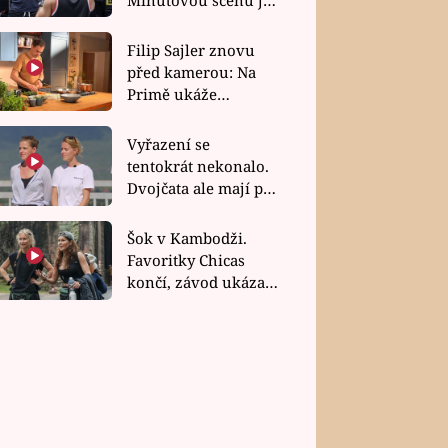
bez dubla
Filip Sajler znovu
před kamerou: Na
Primě ukáže
poctivou kuchyni i
rychlé recepty
Vyřazení se
tentokrát nekonalo.
Dvojčata ale mají po
uzavření třetí etapy
závodu nůž na krku
Šok v Kambodži.
Favoritky Chicas
končí, závod ukázal
svou nejtvrdší tvář