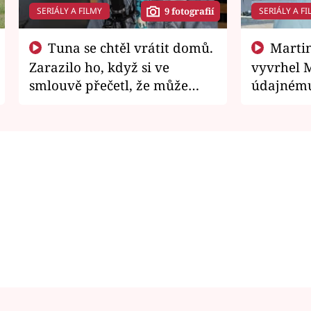
SERIÁLY A FILMY
SERIÁLY A FI
9 fotografií
Tuna se chtěl vrátit domů.
Martin Písařík jako
Zarazilo ho, když si ve
vyvrhel 
smlouvě přečetl, že může
údajnému
zemřít
je v nemil