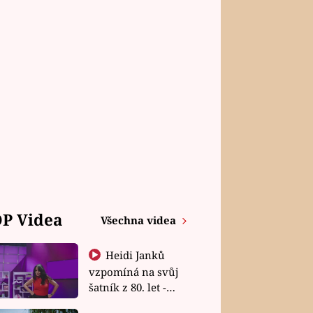
P Videa
Všechna videa
Heidi Janků
vzpomíná na svůj
šatník z 80. let -
Shopaholičky