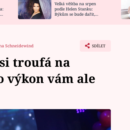
Velká věštba na srpen
NOVINKY
ZAHRADA
a:
podle Helen Stanku:
y
Býkům se bude dařit,
VIDEORECEPTY
DESIGN
Vodnáře čeká jízda
na Schneidewind
SDÍLET
si troufá na
o výkon vám ale