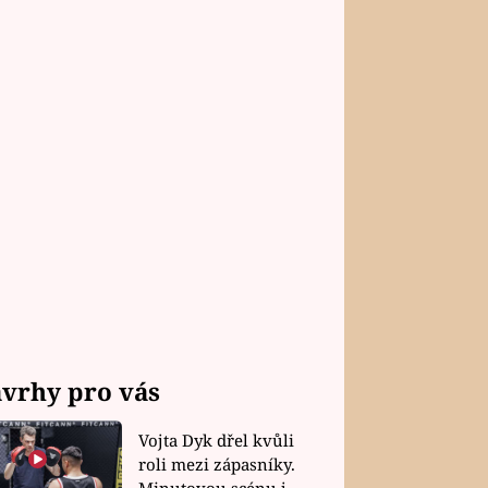
vrhy pro vás
Vojta Dyk dřel kvůli
roli mezi zápasníky.
Minutovou scénu jel