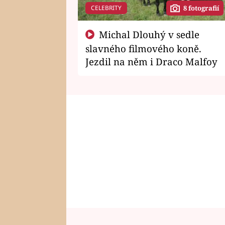
CELEBRITY
8 fotografií
Michal Dlouhý v sedle
slavného filmového koně.
Jezdil na něm i Draco Malfoy