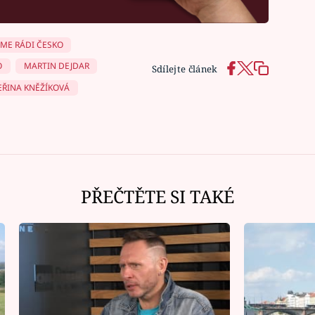
ME RÁDI ČESKO
O
MARTIN DEJDAR
Sdílejte článek
EŘINA KNĚŽÍKOVÁ
PŘEČTĚTE SI TAKÉ