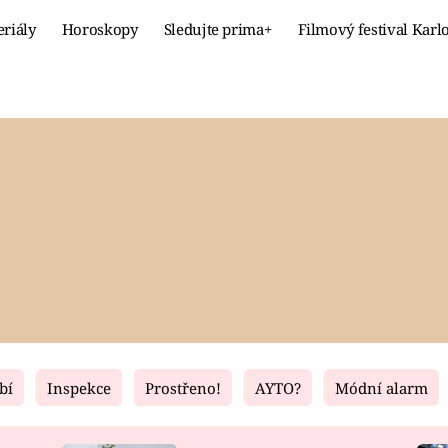
eriály
Horoskopy
Sledujte prima+
Filmový festival Karl
Celebrity
Recept
MÓDA A KRÁSA
HLAVNÍ JÍ
VZTAHY A SEX
SLADKÉ
PRIMA MAMINKA
ZDRAVÉ
bí
Inspekce
Prostřeno!
AYTO?
Módní alarm
Fresh
Living
RECEPTY
BYDLENÍ