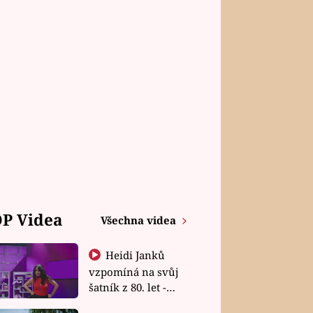
P Videa
Všechna videa
Heidi Janků
vzpomíná na svůj
šatník z 80. let -
Shopaholičky