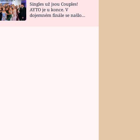
Singles už jsou Couples!
AYTO je u konce. V
dojemném finále se našlo
všech 10 Perfect Matchů