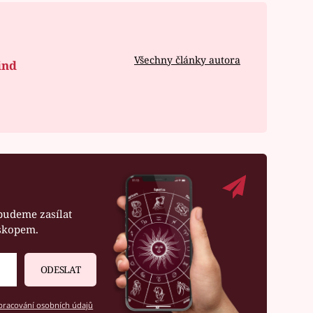
Všechny články autora
ind
budeme zasílat
oskopem.
ODESLAT
racování osobních údajů