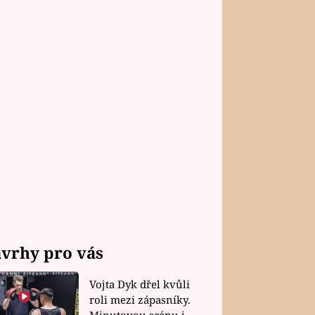
vrhy pro vás
Vojta Dyk dřel kvůli
roli mezi zápasníky.
Minutovou scénu jel