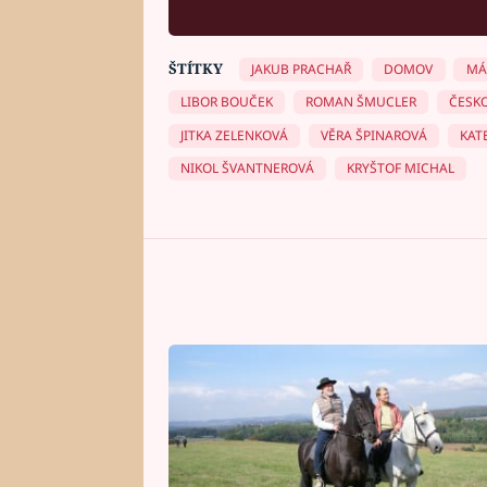
ŠTÍTKY
JAKUB PRACHAŘ
DOMOV
MÁ
LIBOR BOUČEK
ROMAN ŠMUCLER
ČESK
JITKA ZELENKOVÁ
VĚRA ŠPINAROVÁ
KAT
NIKOL ŠVANTNEROVÁ
KRYŠTOF MICHAL