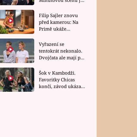
bez dubla
Filip Sajler znovu
před kamerou: Na
Primě ukáže
poctivou kuchyni i
rychlé recepty
Vyřazení se
tentokrát nekonalo.
Dvojčata ale mají po
uzavření třetí etapy
závodu nůž na krku
Šok v Kambodži.
Favoritky Chicas
končí, závod ukázal
svou nejtvrdší tvář