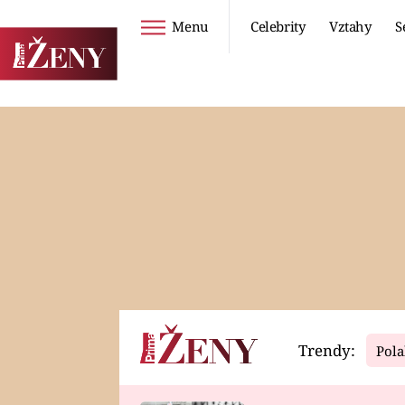
Menu
Celebrity
Vztahy
S
Seriály
Životní styl
ZOO
DIETY A HUBNUTÍ
PROSTŘENO!
CESTOVÁNÍ A
DOVOLENÁ
DUCH
ZDRAVÍ
Trendy:
Pola
Horoskopy
Video
ASTROČLÁNKY
SERIÁLY