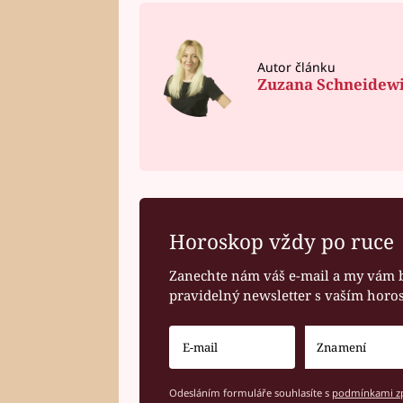
Autor článku
Zuzana Schneidew
Horoskop vždy po ruce
Zanechte nám váš e-mail a my vám 
pravidelný newsletter s vaším hor
Odesláním formuláře souhlasíte s
podmínkami zp