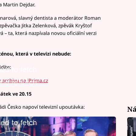
a Martin Dejdar.
inarová, slavný dentista a moderátor Roman
zpěvačka Jitka Zelenková, zpěvák Kryštof
 – ta, která nazpívala novou oficiální verzi
cénou, která v televizi nebude:
díte:
led to fetch
 archivu na iPrima.cz
led to fetch
átek ve 20.15
di Česko napoví televizní upoutávka:
Ná
led to fetch