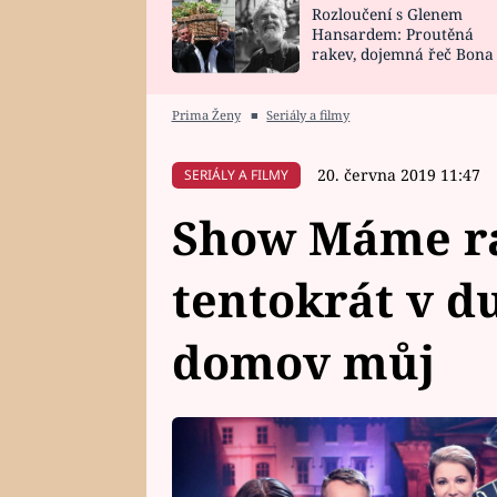
Rozloučení s Glenem
SNÁŘ
CELEBRITY
Hansardem: Proutěná
rakev, dojemná řeč Bona
HOROSKOP NA
VAŘENÍ
zpěv Irglové s Vedderem
ROK 2023
Prima Ženy
■
Seriály a filmy
20. června 2019 11:47
SERIÁLY A FILMY
Show Máme rá
tentokrát v d
domov můj