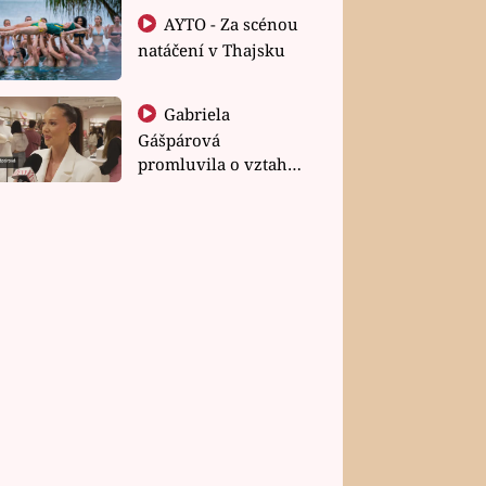
AYTO - Za scénou
natáčení v Thajsku
Gabriela
Gášpárová
promluvila o vztahu
a zakládání rodiny