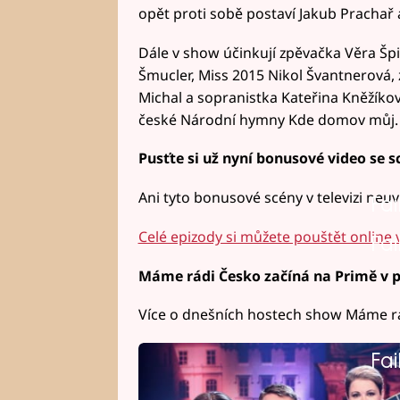
opět proti sobě postaví Jakub Prachař 
Dále v show účinkují zpěvačka Věra Šp
Šmucler, Miss 2015 Nikol Švantnerová, 
Michal a sopranistka Kateřina Kněžíková
české Národní hymny Kde domov můj.
Pusťte si už nyní bonusové video se s
Ani tyto bonusové scény v televizi neuvi
Fai
Celé epizody si můžete pouštět online v
Fai
Máme rádi Česko začíná na Primě v p
Více o dnešních hostech show Máme rá
Fai