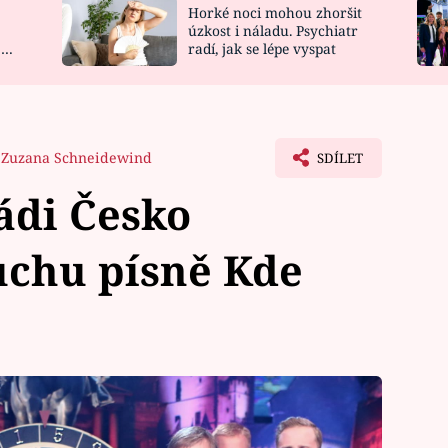
Horké noci mohou zhoršit
NOVINKY
ZAHRADA
úzkost i náladu. Psychiatr
 a
radí, jak se lépe vyspat
VIDEORECEPTY
DESIGN
Zuzana Schneidewind
SDÍLET
di Česko
uchu písně Kde