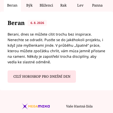
Beran
Býk
Blíženci
Rak
Lev
Panna
V
Beran
6. 8. 2026
Berani, dnes se můžete cítit trochu bez inspirace.
Nenechte se odradit. Pusťte se do jakéhokoli projektu, i
když jste myšlenkami jinde. V průběhu „špatné“ práce,
kterou můžete zpočátku chrlit, vám múza jemně přistane
na rameni. Někdy je zapotřebí trocha disciplíny, aby
vedla ke slastné odměně.
CELÝ HOROSKOP PRO DNEŠNÍ DEN
Vaše šťastná čísla