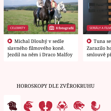
CELEBRITY
SERIÁLY A FIL
8 fotografií
Michal Dlouhý v sedle
Tuna se chtěl vrátit domů.
slavného filmového koně.
Zarazilo ho
Jezdil na něm i Draco Malfoy
smlouvě př
zemřít
HOROSKOPY DLE ZVĚROKRUHU