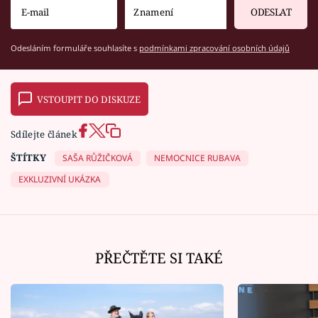
ODESLAT
Odesláním formuláře souhlasíte s
podmínkami zpracování osobních údajů
VSTOUPIT DO DISKUZE
Sdílejte článek
ŠTÍTKY
SAŠA RŮŽIČKOVÁ
NEMOCNICE RUBAVA
EXKLUZIVNÍ UKÁZKA
PŘEČTĚTE SI TAKÉ