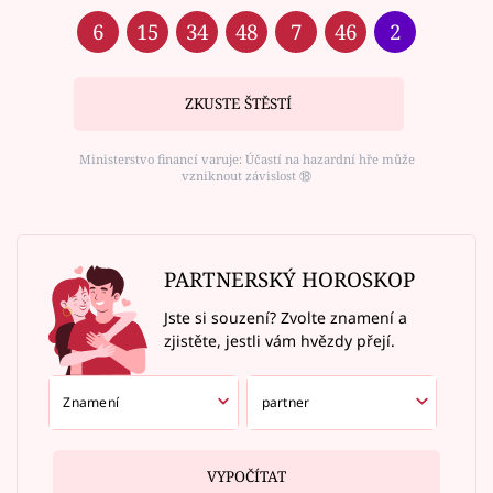
6
15
34
48
7
46
2
ZKUSTE ŠTĚSTÍ
Ministerstvo financí varuje: Účastí na hazardní hře může
vzniknout závislost ⑱
PARTNERSKÝ HOROSKOP
Jste si souzení? Zvolte znamení a
zjistěte, jestli vám hvězdy přejí.
VYPOČÍTAT