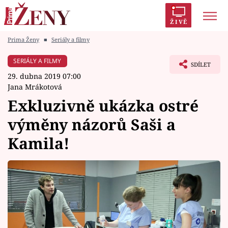
ŽIVĚ
Prima Ženy
■
Seriály a filmy
Trendy:
Polabí
Inspekce
Prostřeno!
AYTO?
SERIÁLY A FILMY
SDÍLET
Módní alarm
Zrádci
Proměny
29. dubna 2019 07:00
Jana Mrákotová
Exkluzivně ukázka ostré
výměny názorů Saši a
Témata
Kamila!
Celebrity
Vztahy
Seriály