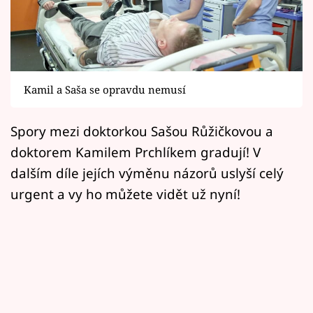
Horoskopy
Sledujte prima+
Filmový festival Karlovy Vary
Kamil a Saša se opravdu nemusí
Pořady
Spory mezi doktorkou Sašou Růžičkovou a
Mámy sobě
doktorem Kamilem Prchlíkem gradují! V
dalším díle jejích výměnu názorů uslyší celý
Přihlášení
urgent a vy ho můžete vidět už nyní!
Sledujte nás