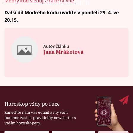
Modrý kód sledujte také online.
Failed to fetch
Další díl Modrého kódu uvidíte v pondělí 29. 4. ve
20.15.
Autor článku
Jana Mrákotová
Horoskop vždy po ruce
Zanechte nám váš e-mail a my vám
budeme zasílat pravidelný newsletter s
vaším horoskopem.