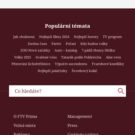
Populární témata
Jak zhubnout
Nejlepší filmy 2024
Nejlepší horory
TV program
Změna času
Partie
Počasí
Kdy budou volby
ZOO Nové začátky
Auto – katalog
7 pádů Honzy Dědka
Volby 2025
Svařené víno
Tatarák podle Pohlreicha
Aloe vera
Pěstování lichořeřišnice
Výpočet ascendentu
Tvarohové knedlíky
Nejlepší palačinky
Švestkový koláč
O FTV Prima
Management
Volná místa
Press
Reklama
Castingy a výzvy