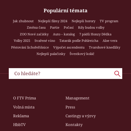
Populární témata
Jak zhubnout
Nejlepší filmy 2024
Nejlepší horory
TV program
Změna času
Partie
Počasí
Kdy budou volby
ZOO Nové začátky
Auto – katalog
7 pádů Honzy Dědka
Volby 2025
Svařené víno
Tatarák podle Pohlreicha
Aloe vera
Pěstování lichořeřišnice
Výpočet ascendentu
Tvarohové knedlíky
Nejlepší palačinky
Švestkový koláč
O FTV Prima
Management
Volná místa
Press
Reklama
Castingy a výzvy
HbbTV
Kontakty