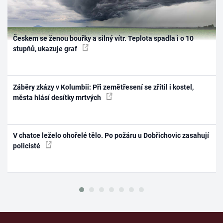
Českem se ženou bouřky a silný vítr. Teplota spadla i o 10
stupňů, ukazuje graf
Záběry zkázy v Kolumbii: Při zemětřesení se zřítil i kostel,
města hlásí desítky mrtvých
V chatce leželo ohořelé tělo. Po požáru u Dobřichovic zasahují
policisté