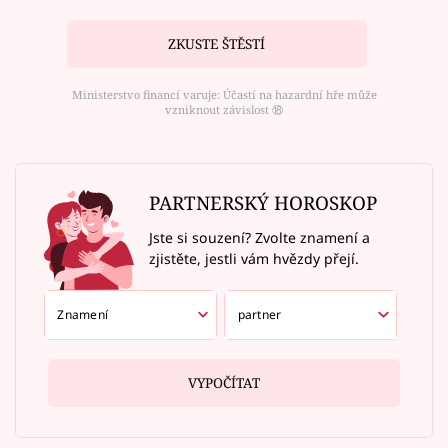
ZKUSTE ŠTĚSTÍ
Ministerstvo financí varuje: Účastí na hazardní hře může
vzniknout závislost ⑱
PARTNERSKÝ HOROSKOP
Jste si souzení? Zvolte znamení a
zjistěte, jestli vám hvězdy přejí.
VYPOČÍTAT