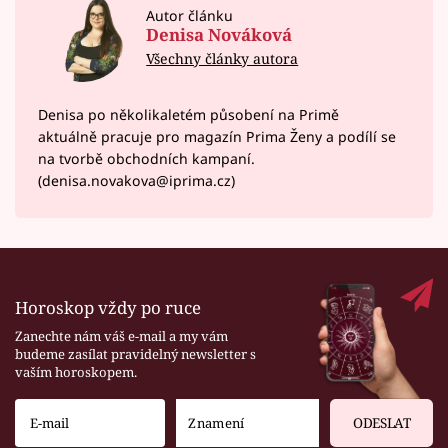
Autor článku
Denisa Nováková
Všechny články autora
Denisa po několikaletém působení na Primě
aktuálně pracuje pro magazín Prima Ženy a podílí se
na tvorbě obchodních kampaní.
(denisa.novakova@iprima.cz)
Horoskop vždy po ruce
Zanechte nám váš e-mail a my vám
budeme zasílat pravidelný newsletter s
vaším horoskopem.
ODESLAT