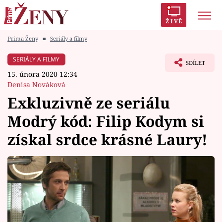
ŽIVĚ
Prima Ženy
■
Seriály a filmy
Trendy:
Polabí
Inspekce
Prostřeno!
AYTO?
SERIÁLY A FILMY
SDÍLET
Módní alarm
Zrádci
Proměny
15. února 2020 12:34
Denisa Nováková
Exkluzivně ze seriálu
Modrý kód: Filip Kodym si
Témata
získal srdce krásné Laury!
Celebrity
Vztahy
Seriály