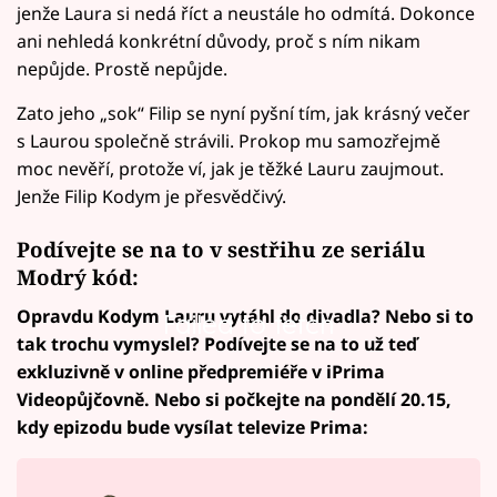
jenže Laura si nedá říct a neustále ho odmítá. Dokonce
ani nehledá konkrétní důvody, proč s ním nikam
nepůjde. Prostě nepůjde.
Zato jeho „sok“ Filip se nyní pyšní tím, jak krásný večer
s Laurou společně strávili. Prokop mu samozřejmě
moc nevěří, protože ví, jak je těžké Lauru zaujmout.
Jenže Filip Kodym je přesvědčivý.
Podívejte se na to v sestřihu ze seriálu
Modrý kód:
Opravdu Kodym Lauru vytáhl do divadla? Nebo si to
Failed to fetch
tak trochu vymyslel? Podívejte se na to už teď
exkluzivně v online předpremiéře v iPrima
Videopůjčovně. Nebo si počkejte na pondělí 20.15,
kdy epizodu bude vysílat televize Prima: