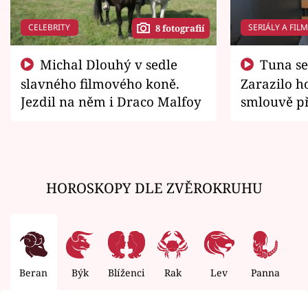
CELEBRITY
SERIÁLY A FIL
8 fotografií
Michal Dlouhý v sedle
Tuna se chtěl vrátit domů.
slavného filmového koně.
Zarazilo ho
Jezdil na něm i Draco Malfoy
smlouvě př
zemřít
HOROSKOPY DLE ZVĚROKRUHU
Beran
Býk
Blíženci
Rak
Lev
Panna
V