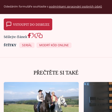
Odesláním formuláře souhlasíte s
podmínkami zpracování osobních údajů
VSTOUPIT DO DISKUZE
Sdílejte článek
ŠTÍTKY
SERIÁL
MODRÝ KÓD ONLINE
PŘEČTĚTE SI TAKÉ