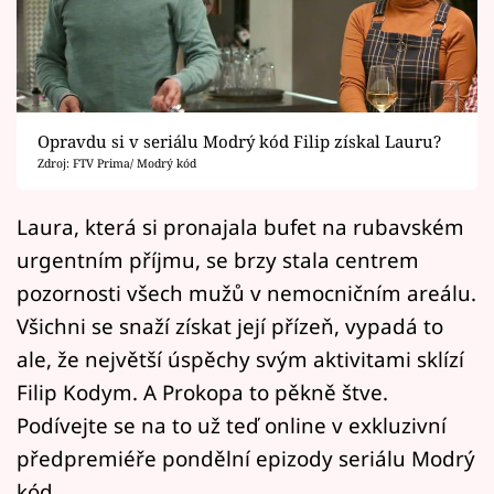
Horoskopy
Sledujte prima+
Filmový festival Karlovy Vary
Opravdu si v seriálu Modrý kód Filip získal Lauru?
Pořady
Zdroj: FTV Prima/ Modrý kód
Mámy sobě
Laura, která si pronajala bufet na rubavském
urgentním příjmu, se brzy stala centrem
Přihlášení
pozornosti všech mužů v nemocničním areálu.
Všichni se snaží získat její přízeň, vypadá to
ale, že největší úspěchy svým aktivitami sklízí
Sledujte nás
Filip Kodym. A Prokopa to pěkně štve.
Podívejte se na to už teď online v exkluzivní
předpremiéře pondělní epizody seriálu Modrý
kód.