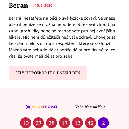
Beran
10. 8. 2026
Berani, nešetřete na péči o své fyzické zdraví. Ve snaze
ušetřit peníze se možná nebudete obtěžovat chodit na
zubní prohlídky nebo se rozhodnete pro nejlevnějšího
lékaře. Nic není důležitější než vaše zdraví. Chovejte se
ke svému tělu s úctou a respektem, které si zaslouží.
Možná vám nebude dělat potíže dělat pro druhé to, co
víte, že byste měli dělat pro sebe.
CELÝ HOROSKOP PRO DNEŠNÍ DEN
Vaše šťastná čísla
10
27
38
17
12
46
2