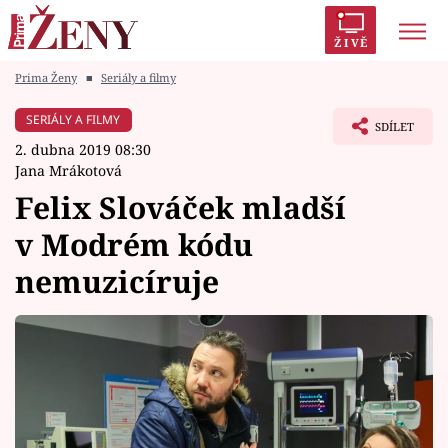
ŽIVĚ
Prima Ženy
■
Seriály a filmy
Trendy:
Polabí
Inspekce
Prostřeno!
AYTO?
SERIÁLY A FILMY
SDÍLET
Módní alarm
Zrádci
Proměny
2. dubna 2019 08:30
Jana Mrákotová
Felix Slováček mladší
v Modrém kódu
Témata
nemuzicíruje
Celebrity
Vztahy
Seriály