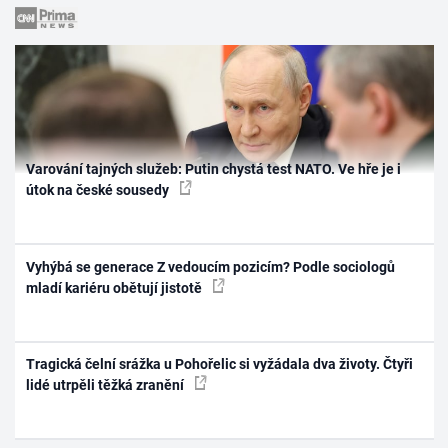
Varování tajných služeb: Putin chystá test NATO. Ve hře je i
útok na české sousedy
Vyhýbá se generace Z vedoucím pozicím? Podle sociologů
mladí kariéru obětují jistotě
Tragická čelní srážka u Pohořelic si vyžádala dva životy. Čtyři
lidé utrpěli těžká zranění