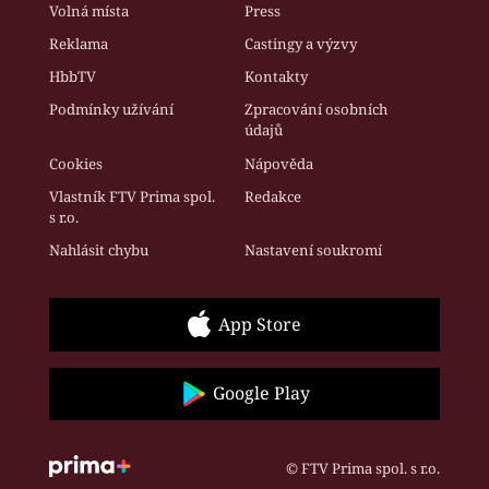
Volná místa
Press
Reklama
Castingy a výzvy
HbbTV
Kontakty
Podmínky užívání
Zpracování osobních
údajů
Cookies
Nápověda
Vlastník FTV Prima spol.
Redakce
s r.o.
Nahlásit chybu
Nastavení soukromí
App Store
Google Play
© FTV Prima spol. s r.o.