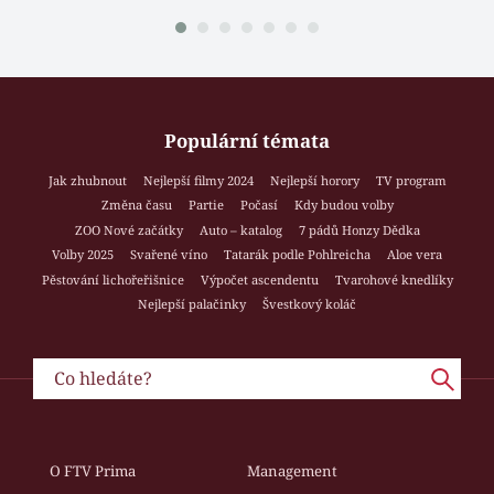
Populární témata
Jak zhubnout
Nejlepší filmy 2024
Nejlepší horory
TV program
Změna času
Partie
Počasí
Kdy budou volby
ZOO Nové začátky
Auto – katalog
7 pádů Honzy Dědka
Volby 2025
Svařené víno
Tatarák podle Pohlreicha
Aloe vera
Pěstování lichořeřišnice
Výpočet ascendentu
Tvarohové knedlíky
Nejlepší palačinky
Švestkový koláč
O FTV Prima
Management