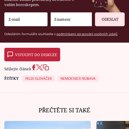
vaším horoskopem.
ODESLAT
Odesláním formuláře souhlasíte s
podmínkami zpracování osobních údajů
VSTOUPIT DO DISKUZE
Sdílejte článek
ŠTÍTKY
FELIX SLOVÁČEK
NEMOCNICE RUBAVA
PŘEČTĚTE SI TAKÉ