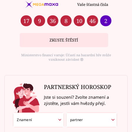
Vaše šťastná čísla
17
9
36
8
10
46
2
ZKUSTE ŠTĚSTÍ
Ministerstvo financí varuje: Účastí na hazardní hře může
vzniknout závislost ⑱
PARTNERSKÝ HOROSKOP
Jste si souzení? Zvolte znamení a
zjistěte, jestli vám hvězdy přejí.