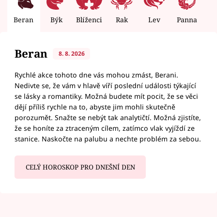
Beran
Býk
Blíženci
Rak
Lev
Panna
V
Beran
8. 8. 2026
Rychlé akce tohoto dne vás mohou zmást, Berani.
Nedivte se, že vám v hlavě víří poslední události týkající
se lásky a romantiky. Možná budete mít pocit, že se věci
dějí příliš rychle na to, abyste jim mohli skutečně
porozumět. Snažte se nebýt tak analytičtí. Možná zjistíte,
že se honíte za ztraceným cílem, zatímco vlak vyjíždí ze
stanice. Naskočte na palubu a nechte problém za sebou.
CELÝ HOROSKOP PRO DNEŠNÍ DEN