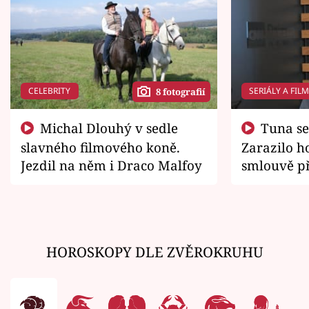
CELEBRITY
SERIÁLY A FIL
8 fotografií
Michal Dlouhý v sedle
Tuna se chtěl vrátit domů.
slavného filmového koně.
Zarazilo ho
Jezdil na něm i Draco Malfoy
smlouvě př
zemřít
HOROSKOPY DLE ZVĚROKRUHU