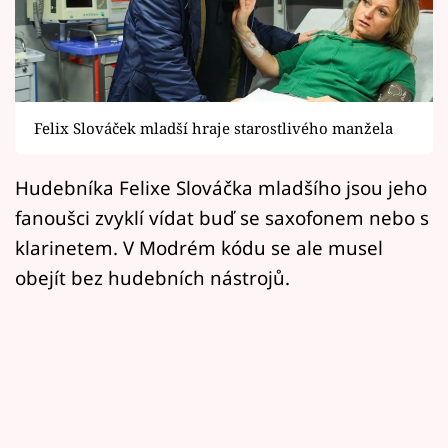
Horoskopy
Sledujte prima+
Filmový festival Karlovy Vary
Felix Slováček mladší hraje starostlivého manžela
Pořady
Hudebníka Felixe Slováčka mladšího jsou jeho
Mámy sobě
fanoušci zvyklí vídat buď se saxofonem nebo s
klarinetem. V Modrém kódu se ale musel
Přihlášení
obejít bez hudebních nástrojů.
Sledujte nás