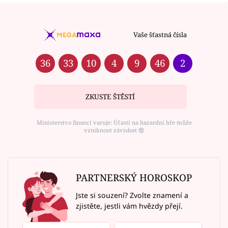
Vaše šťastná čísla
36
33
10
4
9
46
2
ZKUSTE ŠTĚSTÍ
Ministerstvo financí varuje: Účastí na hazardní hře může
vzniknout závislost ⑱
PARTNERSKÝ HOROSKOP
Jste si souzení? Zvolte znamení a
zjistěte, jestli vám hvězdy přejí.