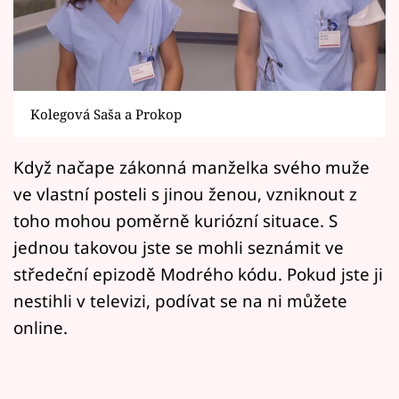
Horoskopy
Sledujte prima+
Filmový festival Karlovy Vary
Kolegová Saša a Prokop
Pořady
Když načape zákonná manželka svého muže
Mámy sobě
ve vlastní posteli s jinou ženou, vzniknout z
toho mohou poměrně kuriózní situace. S
Přihlášení
jednou takovou jste se mohli seznámit ve
středeční epizodě Modrého kódu. Pokud jste ji
nestihli v televizi, podívat se na ni můžete
Sledujte nás
online.