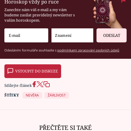
Horoskop vždy po ruce
Zanechte nám váš e-mail a my vám
budeme zasílat pravidelný newsletter s
vaším horoskopem.
ODESLAT
Odesláním formuláře souhlasíte s
podmínkami zpracování osobních údajů
VSTOUPIT DO DISKUZE
Sdílejte článek
ŠTÍTKY
NEVĚRA
ŽÁRLIVOST
PŘEČTĚTE SI TAKÉ