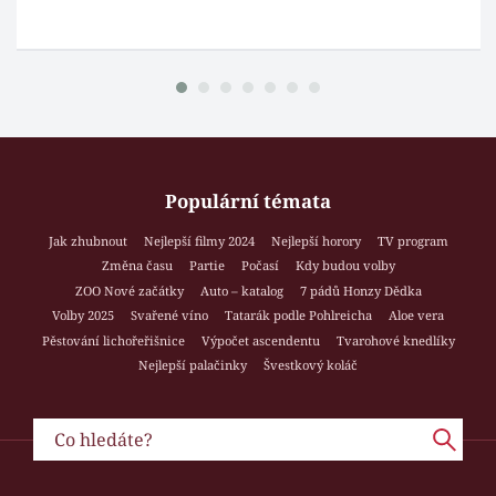
Populární témata
Jak zhubnout
Nejlepší filmy 2024
Nejlepší horory
TV program
Změna času
Partie
Počasí
Kdy budou volby
ZOO Nové začátky
Auto – katalog
7 pádů Honzy Dědka
Volby 2025
Svařené víno
Tatarák podle Pohlreicha
Aloe vera
Pěstování lichořeřišnice
Výpočet ascendentu
Tvarohové knedlíky
Nejlepší palačinky
Švestkový koláč