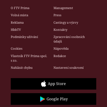
O FTV Prima
Management
Volná místa
Press
Reklama
Castingy a výzvy
HbbTV
Kontakty
Podmínky užívání
Zpracování osobních
údajů
Cookies
Nápověda
Vlastník FTV Prima spol.
Redakce
s r.o.
Nahlásit chybu
Nastavení soukromí
App Store
Google Play