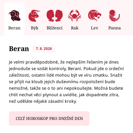
Beran
Býk
Blíženci
Rak
Lev
Panna
V
Beran
7. 8. 2026
Je velmi pravděpodobné, že nejlepším řešením je dnes
jednoduše se vzdát kontroly, Berani. Pokud jde o srdeční
záležitosti, ostatní lidé mohou být ve víru zmatku. Snažit
se přijít na kloub jejich duševnímu rozpoložení bude
nemožné, takže se o to ani nepokoušejte. Možná budete
chtít nechat věci plynout a uvidíte, jak dopadnete zítra,
než uděláte nějaké zásadní kroky.
CELÝ HOROSKOP PRO DNEŠNÍ DEN