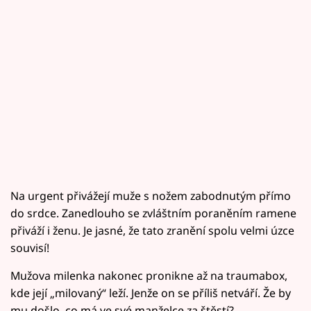
Na urgent přivážejí muže s nožem zabodnutým přímo
do srdce. Zanedlouho se zvláštním poraněním ramene
přiváží i ženu. Je jasné, že tato zranění spolu velmi úzce
souvisí!
Mužova milenka nakonec pronikne až na traumabox,
kde její „milovaný“ leží. Jenže on se příliš netváří. Že by
mu došlo, co má ve své manželce za štěstí?