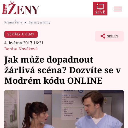
ŽIVĚ
Prima Ženy
■
Seriály a filmy
Trendy:
Polabí
Inspekce
Prostřeno!
AYTO?
SERIÁLY A FILMY
SDÍLET
Módní alarm
Zrádci
Proměny
4. května 2017 16:21
Denisa Nováková
Jak může dopadnout
žárlivá scéna? Dozvíte se v
Témata
Modrém kódu ONLINE
Celebrity
Vztahy
Seriály