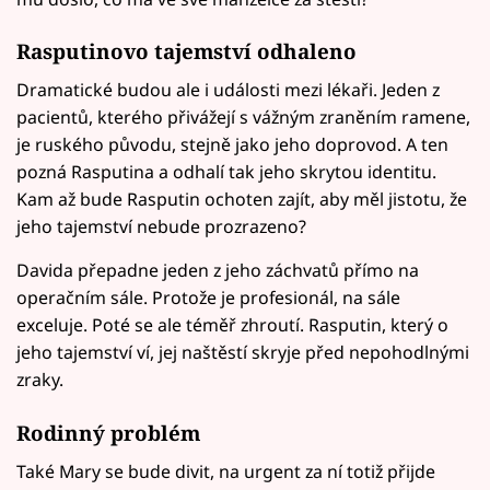
Rasputinovo tajemství odhaleno
Dramatické budou ale i události mezi lékaři. Jeden z
pacientů, kterého přivážejí s vážným zraněním ramene,
je ruského původu, stejně jako jeho doprovod. A ten
pozná Rasputina a odhalí tak jeho skrytou identitu.
Kam až bude Rasputin ochoten zajít, aby měl jistotu, že
jeho tajemství nebude prozrazeno?
Davida přepadne jeden z jeho záchvatů přímo na
operačním sále. Protože je profesionál, na sále
exceluje. Poté se ale téměř zhroutí. Rasputin, který o
jeho tajemství ví, jej naštěstí skryje před nepohodlnými
zraky.
Rodinný problém
Také Mary se bude divit, na urgent za ní totiž přijde