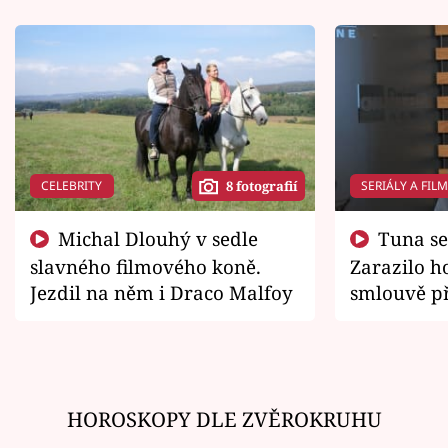
CELEBRITY
SERIÁLY A FIL
8 fotografií
Michal Dlouhý v sedle
Tuna se chtěl vrátit domů.
slavného filmového koně.
Zarazilo ho
Jezdil na něm i Draco Malfoy
smlouvě př
zemřít
HOROSKOPY DLE ZVĚROKRUHU