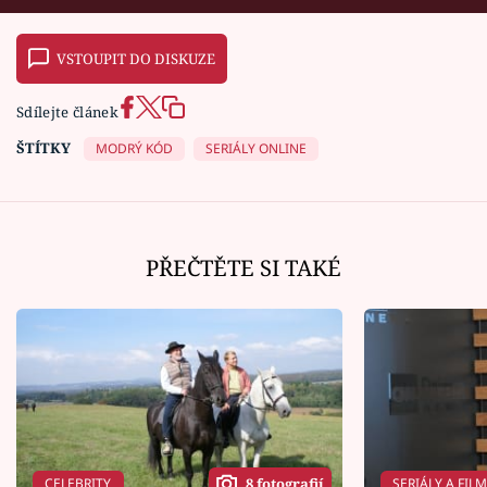
VSTOUPIT DO DISKUZE
Sdílejte článek
ŠTÍTKY
MODRÝ KÓD
SERIÁLY ONLINE
PŘEČTĚTE SI TAKÉ
CELEBRITY
SERIÁLY A FIL
8 fotografií