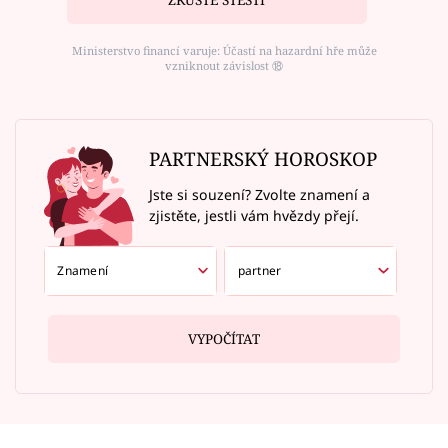
ZKUSTE ŠTĚSTÍ
Ministerstvo financí varuje: Účastí na hazardní hře může
vzniknout závislost ⑱
PARTNERSKÝ HOROSKOP
Jste si souzení? Zvolte znamení a
zjistěte, jestli vám hvězdy přejí.
VYPOČÍTAT