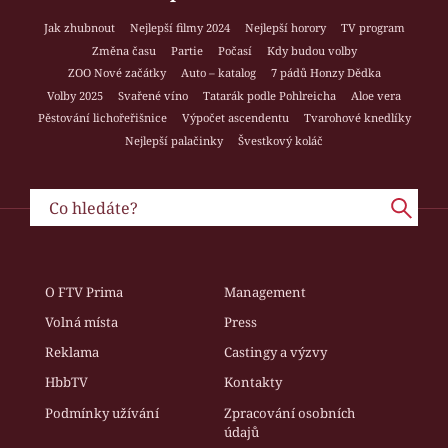
Jak zhubnout
Nejlepší filmy 2024
Nejlepší horory
TV program
Změna času
Partie
Počasí
Kdy budou volby
ZOO Nové začátky
Auto – katalog
7 pádů Honzy Dědka
Volby 2025
Svařené víno
Tatarák podle Pohlreicha
Aloe vera
Pěstování lichořeřišnice
Výpočet ascendentu
Tvarohové knedlíky
Nejlepší palačinky
Švestkový koláč
O FTV Prima
Management
Volná místa
Press
Reklama
Castingy a výzvy
HbbTV
Kontakty
Podmínky užívání
Zpracování osobních
údajů