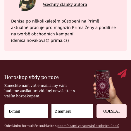
Všechny články autora
Denisa po několikaletém působení na Primě
aktuálně pracuje pro magazín Prima Ženy a podílí se
na tvorbě obchodních kampaní.
(denisa.novakova@iprima.cz)
Horoskop vždy po ruce
Zanechte nám váš e-mail a my vám
budeme zasílat pravidelný newsletter s
vaším horoskopem.
ODESLAT
Odesláním formuláře souhlasíte s
podmínkami zpracování osobních údajů