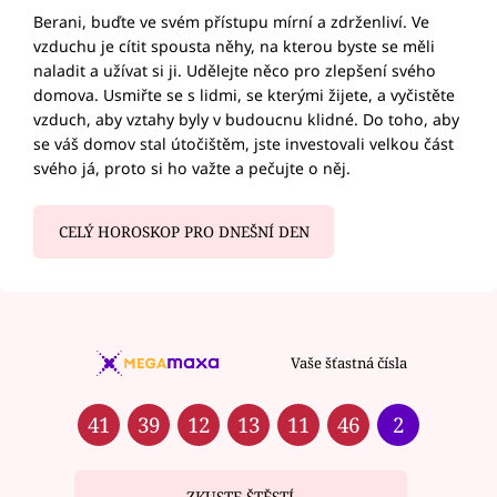
Berani, buďte ve svém přístupu mírní a zdrženliví. Ve
vzduchu je cítit spousta něhy, na kterou byste se měli
naladit a užívat si ji. Udělejte něco pro zlepšení svého
domova. Usmiřte se s lidmi, se kterými žijete, a vyčistěte
vzduch, aby vztahy byly v budoucnu klidné. Do toho, aby
se váš domov stal útočištěm, jste investovali velkou část
svého já, proto si ho važte a pečujte o něj.
CELÝ HOROSKOP PRO DNEŠNÍ DEN
Vaše šťastná čísla
41
39
12
13
11
46
2