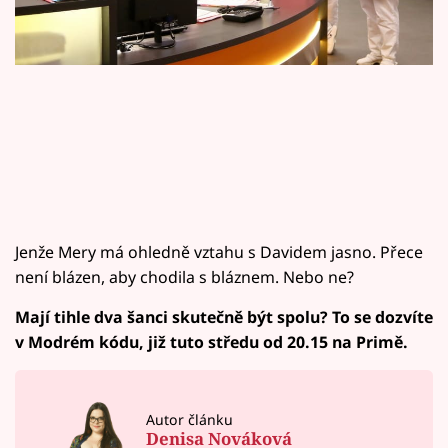
Horoskopy
Sledujte prima+
Filmový festival Karlovy Vary
Pořady
Mámy sobě
Jenže Mery má ohledně vztahu s Davidem jasno. Přece
Přihlášení
není blázen, aby chodila s bláznem. Nebo ne?
Mají tihle dva šanci skutečně být spolu? To se dozvíte
Sledujte nás
v Modrém kódu, již tuto středu od 20.15 na Primě.
Autor článku
Denisa Nováková