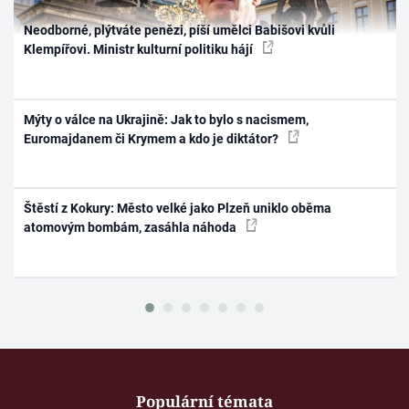
Neodborné, plýtváte penězi, píší umělci Babišovi kvůli
Klempířovi. Ministr kulturní politiku hájí
Mýty o válce na Ukrajině: Jak to bylo s nacismem,
Euromajdanem či Krymem a kdo je diktátor?
Štěstí z Kokury: Město velké jako Plzeň uniklo oběma
atomovým bombám, zasáhla náhoda
Populární témata