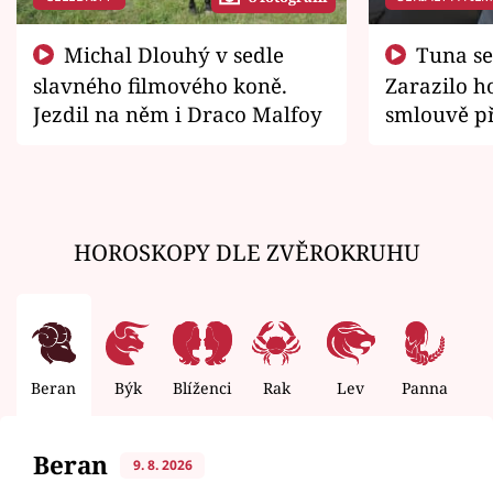
Michal Dlouhý v sedle
Tuna se chtěl vrátit domů.
slavného filmového koně.
Zarazilo ho
Jezdil na něm i Draco Malfoy
smlouvě př
zemřít
HOROSKOPY DLE ZVĚROKRUHU
Beran
Býk
Blíženci
Rak
Lev
Panna
V
Beran
9. 8. 2026