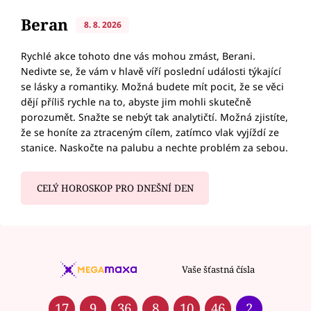
Beran
8. 8. 2026
Rychlé akce tohoto dne vás mohou zmást, Berani.
Nedivte se, že vám v hlavě víří poslední události týkající
se lásky a romantiky. Možná budete mít pocit, že se věci
dějí příliš rychle na to, abyste jim mohli skutečně
porozumět. Snažte se nebýt tak analytičtí. Možná zjistíte,
že se honíte za ztraceným cílem, zatímco vlak vyjíždí ze
stanice. Naskočte na palubu a nechte problém za sebou.
CELÝ HOROSKOP PRO DNEŠNÍ DEN
Vaše šťastná čísla
17
9
36
8
10
46
2