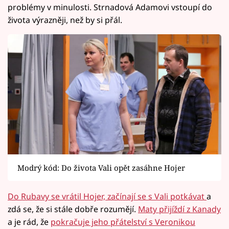
problémy v minulosti. Strnadová Adamovi vstoupí do
života výrazněji, než by si přál.
Modrý kód: Do života Vali opět zasáhne Hojer
Do Rubavy se vrátil Hojer, začínají se s Vali potkávat
a
zdá se, že si stále dobře rozumějí.
Maty přijíždí z Kanady
a je rád, že
pokračuje jeho přátelství s Veronikou