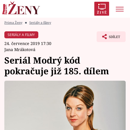
ŽIVĚ
Prima Ženy
■
Seriály a filmy
Trendy:
Polabí
Inspekce
Prostřeno!
AYTO?
SERIÁLY A FILMY
SDÍLET
Módní alarm
Zrádci
Proměny
24. července 2019 17:30
Jana Mrákotová
Seriál Modrý kód
pokračuje již 185. dílem
Témata
Celebrity
Vztahy
Seriály