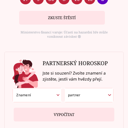
ZKUSTE ŠTĚSTÍ
Ministerstvo financí varuje: Účastí na hazardní hře může
vzniknout závislost ⑱
PARTNERSKÝ HOROSKOP
Jste si souzení? Zvolte znamení a
zjistěte, jestli vám hvězdy přejí.
VYPOČÍTAT