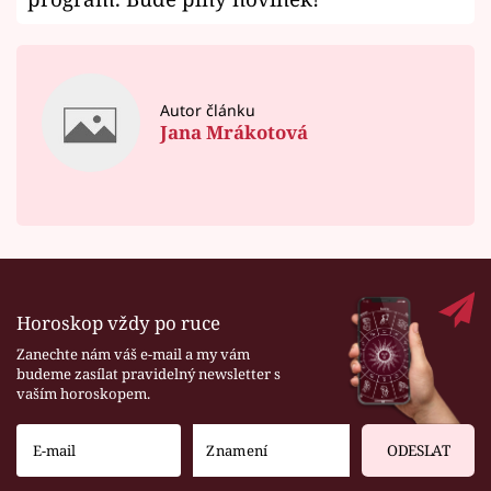
Autor článku
Jana Mrákotová
Horoskop vždy po ruce
Zanechte nám váš e-mail a my vám
budeme zasílat pravidelný newsletter s
vaším horoskopem.
ODESLAT