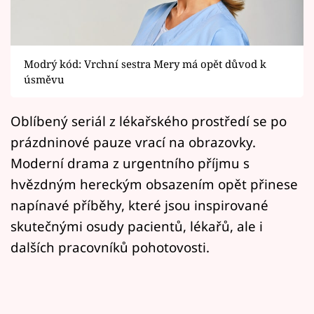
Horoskopy
Sledujte prima+
Modrý kód: Vrchní sestra Mery má opět důvod k
Filmový festival Karlovy Vary
úsměvu
Pořady
Oblíbený seriál z lékařského prostředí se po
Mámy sobě
prázdninové pauze vrací na obrazovky.
Moderní drama z urgentního příjmu s
Přihlášení
hvězdným hereckým obsazením opět přinese
napínavé příběhy, které jsou inspirované
skutečnými osudy pacientů, lékařů, ale i
Sledujte nás
dalších pracovníků pohotovosti.