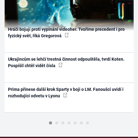
Hráči bojují proti vypínání videoher. Tvoříme precedent i pro
fyzický svět, říká Gregorová
Ukrajincům se lehčí trestná činnost odpouštěla, tvrdí Koten.
Pospíšil chtěl vidět čísla
Prima přinese další krok Sparty v boji o LM. Fanoušci uvidí i
rozhodující odvetu v Lyonu