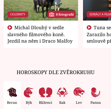
CELEBRITY
SERIÁLY A FIL
8 fotografií
Michal Dlouhý v sedle
Tuna se chtěl vrátit domů.
slavného filmového koně.
Zarazilo ho
Jezdil na něm i Draco Malfoy
smlouvě př
zemřít
HOROSKOPY DLE ZVĚROKRUHU
Beran
Býk
Blíženci
Rak
Lev
Panna
V