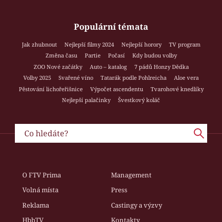
Populární témata
Jak zhubnout
Nejlepší filmy 2024
Nejlepší horory
TV program
Změna času
Partie
Počasí
Kdy budou volby
ZOO Nové začátky
Auto – katalog
7 pádů Honzy Dědka
Volby 2025
Svařené víno
Tatarák podle Pohlreicha
Aloe vera
Pěstování lichořeřišnice
Výpočet ascendentu
Tvarohové knedlíky
Nejlepší palačinky
Švestkový koláč
O FTV Prima
Management
Volná místa
Press
Reklama
Castingy a výzvy
HbbTV
Kontakty