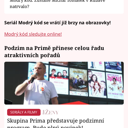
Modrý kód: Zůstane Michal Tomášek v Rubavě
natrvalo?
Seriál Modrý kód se vrátí již brzy na obrazovky!
Modrý kód sledujte online!
Podzim na Primě přinese celou řadu
atraktivních pořadů
SERIÁLY A FILMY
Skupina Prima představuje podzimní
program. Bude plný novinek!