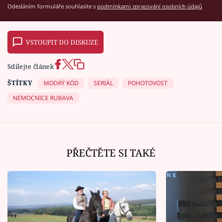
Odesláním formuláře souhlasíte s
podmínkami zpracování osobních údajů
VSTOUPIT DO DISKUZE
Sdílejte článek
ŠTÍTKY
MODRÝ KÓD
SERIÁL
POHOTOVOST
NEMOCNICE RUBAVA
PŘEČTĚTE SI TAKÉ