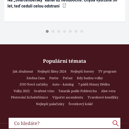
Na „Švarcenberský“ kanál už neodbočíte. Chyba vydržela 30
let, teď ceduli celou odstraní
Populární témata
Jak zhubnout
Nejlepší filmy 2024
Nejlepší horory
TV program
Změna času
Partie
Počasí
Kdy budou volby
ZOO Nové začátky
Auto – katalog
7 pádů Honzy Dědka
Volby 2025
Svařené víno
Tatarák podle Pohlreicha
Aloe vera
Pěstování lichořeřišnice
Výpočet ascendentu
Tvarohové knedlíky
Nejlepší palačinky
Švestkový koláč