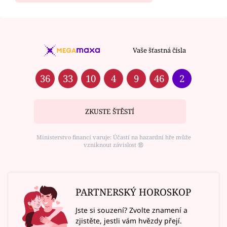
Vaše šťastná čísla
36
33
10
4
9
46
2
ZKUSTE ŠTĚSTÍ
Ministerstvo financí varuje: Účastí na hazardní hře může
vzniknout závislost ⑱
PARTNERSKÝ HOROSKOP
Jste si souzení? Zvolte znamení a
zjistěte, jestli vám hvězdy přejí.