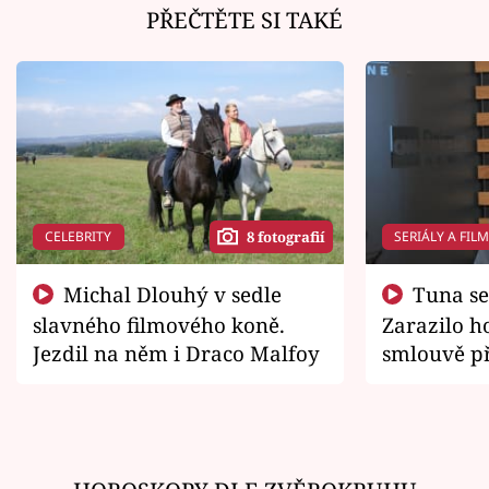
PŘEČTĚTE SI TAKÉ
CELEBRITY
SERIÁLY A FIL
8 fotografií
Michal Dlouhý v sedle
Tuna se chtěl vrátit domů.
slavného filmového koně.
Zarazilo ho
Jezdil na něm i Draco Malfoy
smlouvě př
zemřít