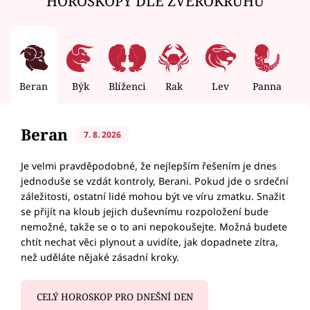
HOROSKOPY DLE ZVĚROKRUHU
Beran
Býk
Blíženci
Rak
Lev
Panna
V
Beran
7. 8. 2026
Je velmi pravděpodobné, že nejlepším řešením je dnes
jednoduše se vzdát kontroly, Berani. Pokud jde o srdeční
záležitosti, ostatní lidé mohou být ve víru zmatku. Snažit
se přijít na kloub jejich duševnímu rozpoložení bude
nemožné, takže se o to ani nepokoušejte. Možná budete
chtít nechat věci plynout a uvidíte, jak dopadnete zítra,
než uděláte nějaké zásadní kroky.
CELÝ HOROSKOP PRO DNEŠNÍ DEN