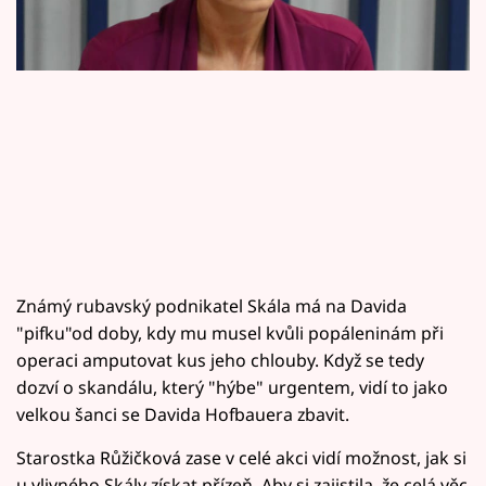
Horoskopy
Sledujte prima+
Filmový festival Karlovy Vary
Pořady
Mámy sobě
Přihlášení
Známý rubavský podnikatel Skála má na Davida
"pifku"od doby, kdy mu musel kvůli popáleninám při
operaci amputovat kus jeho chlouby. Když se tedy
Sledujte nás
dozví o skandálu, který "hýbe" urgentem, vidí to jako
velkou šanci se Davida Hofbauera zbavit.
Starostka Růžičková zase v celé akci vidí možnost, jak si
u vlivného Skály získat přízeň. Aby si zajistila, že celá věc