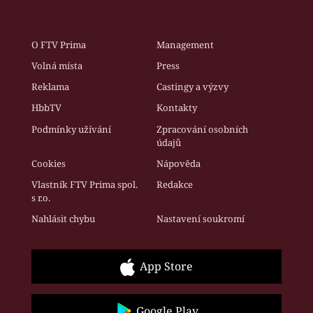
O FTV Prima
Management
Volná místa
Press
Reklama
Castingy a výzvy
HbbTV
Kontakty
Podmínky užívání
Zpracování osobních
údajů
Cookies
Nápověda
Vlastník FTV Prima spol.
Redakce
s r.o.
Nahlásit chybu
Nastavení soukromí
App Store
Google Play