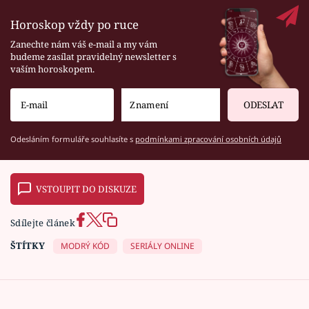
Horoskop vždy po ruce
Zanechte nám váš e-mail a my vám
budeme zasílat pravidelný newsletter s
vaším horoskopem.
ODESLAT
Odesláním formuláře souhlasíte s
podmínkami zpracování osobních údajů
VSTOUPIT DO DISKUZE
Sdílejte článek
ŠTÍTKY
MODRÝ KÓD
SERIÁLY ONLINE