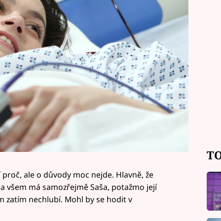
TO
ví proč, ale o důvody moc nejde. Hlavně, že
 na všem má samozřejmě Saša, potažmo její
 zatím nechlubí. Mohl by se hodit v