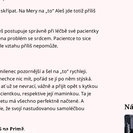
řípat. Na Mery na „to“ Aleš jde totiž příliš
Aleš postupuje správně při léčbě své pacientky
 žena problém se srdcem. Pacientce to sice
le vztahu příliš nepomůže.
milenec pozornější a šel na „to“ rychleji.
 nechce nic mít, pořád se jí po něm stýská.
 ať už se nevrací, vážně a přijít opět s kytkou
acientkou, respektive její maminkou. Ta je
ernetu má všechno perfektně načtené. A
Ná
le, že svojí nastudovanou samoléčbou
5 na Primě.
led to fetch