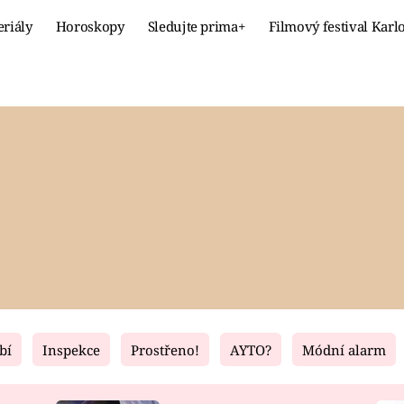
eriály
Horoskopy
Sledujte prima+
Filmový festival Karl
Celebrity
Recept
MÓDA A KRÁSA
HLAVNÍ JÍ
VZTAHY A SEX
SLADKÉ
PRIMA MAMINKA
ZDRAVÉ
bí
Inspekce
Prostřeno!
AYTO?
Módní alarm
Fresh
Living
RECEPTY
BYDLENÍ