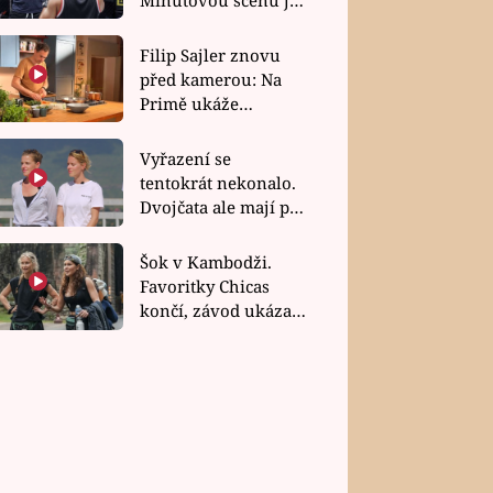
bez dubla
Filip Sajler znovu
před kamerou: Na
Primě ukáže
poctivou kuchyni i
rychlé recepty
Vyřazení se
tentokrát nekonalo.
Dvojčata ale mají po
uzavření třetí etapy
závodu nůž na krku
Šok v Kambodži.
Favoritky Chicas
končí, závod ukázal
svou nejtvrdší tvář