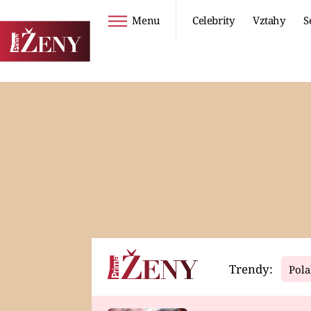
Menu
Celebrity
Vztahy
S
Seriály
Životní styl
ZOO
DIETY A HUBNUTÍ
PROSTŘENO!
CESTOVÁNÍ A
DOVOLENÁ
DUCH
ZDRAVÍ
Trendy:
Pola
Horoskopy
Video
ASTROČLÁNKY
SERIÁLY