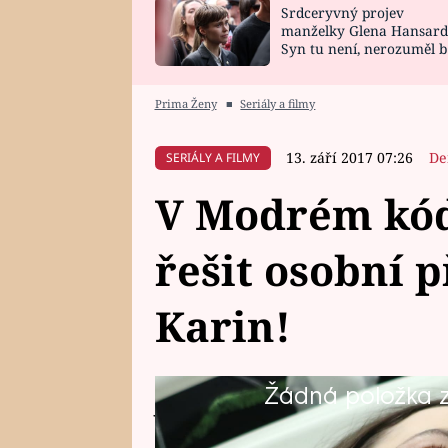
Srdceryvný projev
SNÁŘ
CELEBRITY
manželky Glena Hansard
Syn tu není, nerozuměl b
HOROSKOP NA
VAŘENÍ
tomu, vysvětlila
ROK 2023
Prima Ženy
■
Seriály a filmy
13. září 2017 07:26
De
SERIÁLY A FILMY
V Modrém kód
řešit osobní 
Karin!
Žádná položka z 
Jakmile jde o blízké, je při zákr
větší. A to dokonce i když jste "d