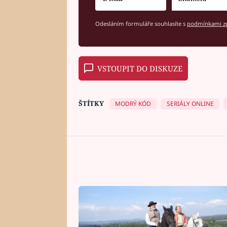
Odesláním formuláře souhlasíte s
podmínkami zp
VSTOUPIT DO DISKUZE
ŠTÍTKY
MODRÝ KÓD
SERIÁLY ONLINE