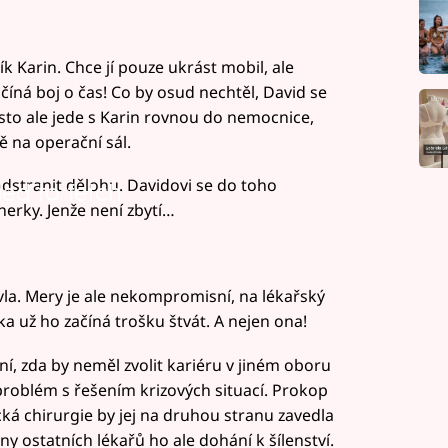
Karin. Chce jí pouze ukrást mobil, ale
ačíná boj o čas! Co by osud nechtěl, David se
esto ale jede s Karin rovnou do nemocnice,
 na operační sál.
 odstranit dělohu. Davidovi se do toho
led to fetch
nerky. Jenže není zbytí…
la. Mery je ale nekompromisní, na lékařský
a už ho začíná trošku štvát. A nejen ona!
, zda by neměl zvolit kariéru v jiném oboru
roblém s řešením krizových situací. Prokop
cká chirurgie by jej na druhou stranu zavedla
y ostatních lékařů ho ale dohání k šílenství.