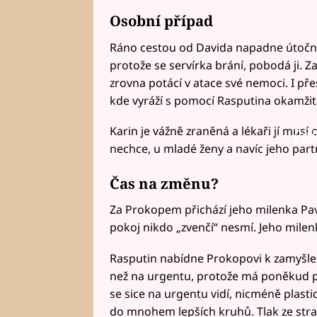
Osobní případ
Ráno cestou od Davida napadne útočník 
protože se servírka brání, pobodá ji. Z
zrovna potácí v atace své nemoci. I př
kde vyráží s pomocí Rasputina okamžitě
Karin je vážně zraněná a lékaři jí musí
Fai
nechce, u mladé ženy a navíc jeho part
Čas na změnu?
Za Prokopem přichází jeho milenka Pav
pokoj nikdo „zvenčí“ nesmí. Jeho milenk
Rasputin nabídne Prokopovi k zamyšlení
než na urgentu, protože má poněkud p
se sice na urgentu vidí, nicméně plasti
do mnohem lepších kruhů. Tlak ze stran