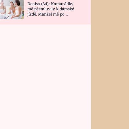
Denisa (34): Kamarádky
mě přemluvily k dámské
jízdě. Manžel mě po
návratu zaskočil