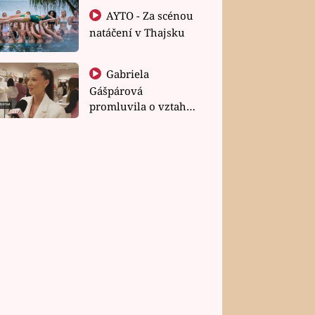
AYTO - Za scénou
natáčení v Thajsku
Gabriela
Gášpárová
promluvila o vztahu
a zakládání rodiny