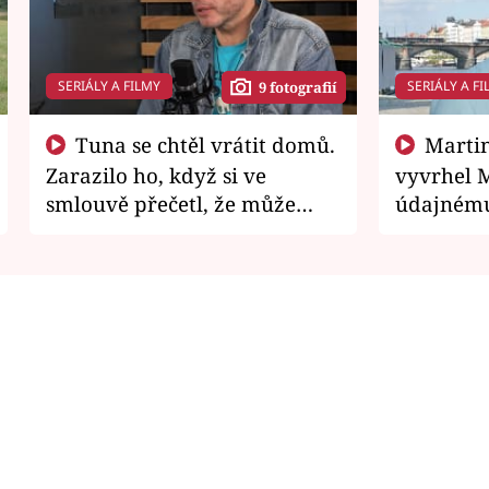
SERIÁLY A FILMY
SERIÁLY A FI
9 fotografií
Tuna se chtěl vrátit domů.
Martin Písařík jako
Zarazilo ho, když si ve
vyvrhel 
smlouvě přečetl, že může
údajnému
zemřít
je v nemil