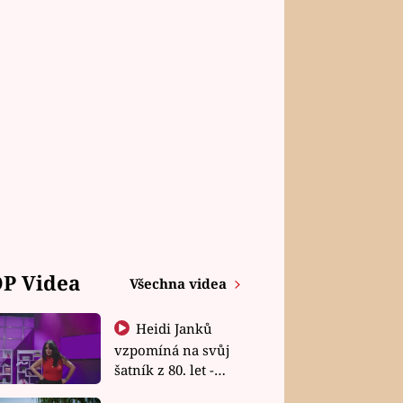
P Videa
Všechna videa
Heidi Janků
vzpomíná na svůj
šatník z 80. let -
Shopaholičky