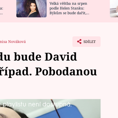
Velká věštba na srpen
NOVINKY
ZAHRADA
a:
podle Helen Stanku:
y
Býkům se bude dařit,
VIDEORECEPTY
DESIGN
Vodnáře čeká jízda
nisa Nováková
SDÍLET
u bude David
případ. Pobodanou
playlistu není dostupná.
oku zodpovědnost a nervozita vždy
oktor Robot".