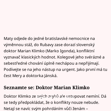
Maty odjede do jedné bratislavské nemocnice na
výměnnou stáž, do Rubavy zase dorazí slovenský
doktor Marian Klimko (Marko Igonda), konfliktní
vyznavač klasických hodnot. Kolegové jeho svérázné a
sebestředné chování úplně nechápou a nepřijímají.
Podívejte se na jeho nástup na urgent. Jako první má tu
čest Mery a doktorka Jánská.
Seznamte se: Doktor Marian Klimko
Doktor Klimko ze svých zvyků ale ustupovat nemíní. Dá
Failed to fetch
se tedy předpokládat, že o konflikty nouze nebude.
Netají se navíc svým pohrdáním vůči ženám –