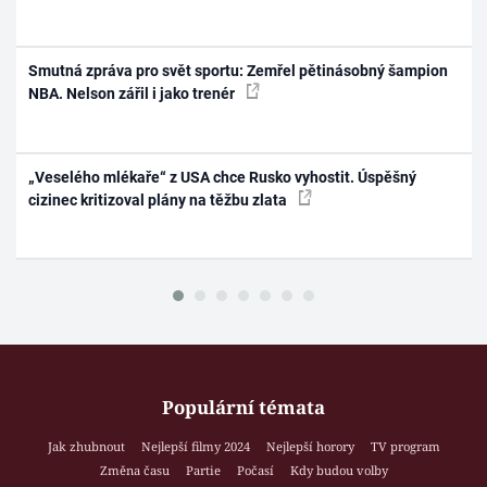
Smutná zpráva pro svět sportu: Zemřel pětinásobný šampion
NBA. Nelson zářil i jako trenér
„Veselého mlékaře“ z USA chce Rusko vyhostit. Úspěšný
cizinec kritizoval plány na těžbu zlata
Populární témata
Jak zhubnout
Nejlepší filmy 2024
Nejlepší horory
TV program
Změna času
Partie
Počasí
Kdy budou volby