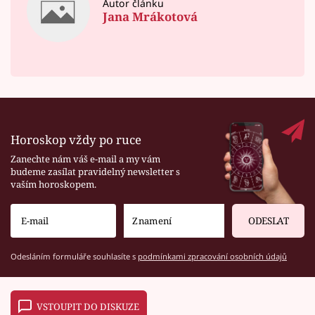
Autor článku
Jana Mrákotová
Horoskop vždy po ruce
Zanechte nám váš e-mail a my vám
budeme zasílat pravidelný newsletter s
vaším horoskopem.
ODESLAT
Odesláním formuláře souhlasíte s
podmínkami zpracování osobních údajů
VSTOUPIT DO DISKUZE