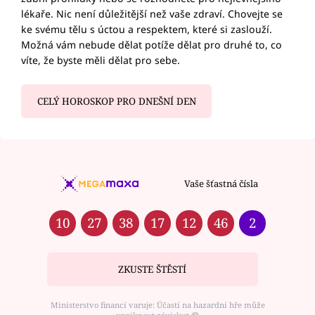
lékaře. Nic není důležitější než vaše zdraví. Chovejte se
ke svému tělu s úctou a respektem, které si zaslouží.
Možná vám nebude dělat potíže dělat pro druhé to, co
víte, že byste měli dělat pro sebe.
CELÝ HOROSKOP PRO DNEŠNÍ DEN
Vaše šťastná čísla
10
27
38
17
12
46
2
ZKUSTE ŠTĚSTÍ
Ministerstvo financí varuje: Účastí na hazardní hře může