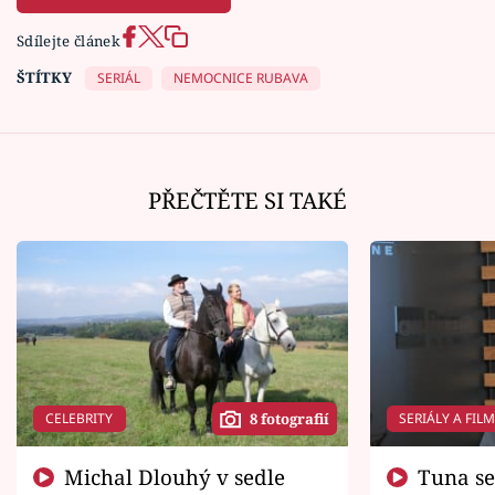
Sdílejte článek
ŠTÍTKY
SERIÁL
NEMOCNICE RUBAVA
PŘEČTĚTE SI TAKÉ
CELEBRITY
SERIÁLY A FIL
8 fotografií
Michal Dlouhý v sedle
Tuna se chtěl vrátit domů.