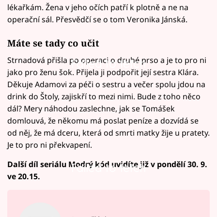
lékařkám. Žena v jeho očích patří k plotně a ne na
operační sál. Přesvědčí se o tom Veronika Jánská.
Máte se tady co učit
Strnadová přišla po operaci o druhé prso a je to pro ni
Failed to fetch
jako pro ženu šok. Přijela ji podpořit její sestra Klára.
Děkuje Adamovi za péči o sestru a večer spolu jdou na
drink do Štoly, zajiskří to mezi nimi. Bude z toho něco
dál? Mery náhodou zaslechne, jak se Tomášek
domlouvá, že někomu má poslat peníze a dozvídá se
od něj, že má dceru, která od smrti matky žije u pratety.
Je to pro ni překvapení.
Další díl seriálu Modrý kód uvidíte již v pondělí 30. 9.
Failed to fetch
ve 20.15.