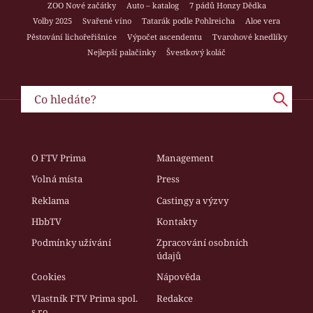
ZOO Nové začátky
Auto – katalog
7 pádů Honzy Dědka
Volby 2025
Svařené víno
Tatarák podle Pohlreicha
Aloe vera
Pěstování lichořeřišnice
Výpočet ascendentu
Tvarohové knedlíky
Nejlepší palačinky
Švestkový koláč
O FTV Prima
Management
Volná místa
Press
Reklama
Castingy a výzvy
HbbTV
Kontakty
Podmínky užívání
Zpracování osobních
údajů
Cookies
Nápověda
Vlastník FTV Prima spol.
Redakce
s r.o.