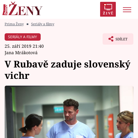
ŽIVĚ
Prima Ženy
■
Seriály a filmy
Trendy:
Polabí
Inspekce
Prostřeno!
AYTO?
SERIÁLY A FILMY
SDÍLET
Módní alarm
Zrádci
Proměny
25. září 2019 21:40
Jana Mrákotová
V Rubavě zaduje slovenský
vichr
Témata
Celebrity
Vztahy
Seriály