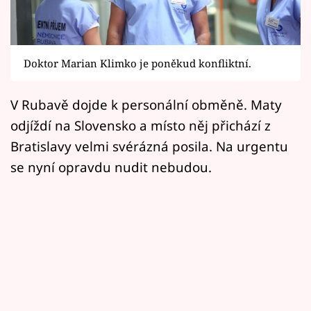
Horoskopy
Sledujte prima+
Doktor Marian Klimko je poněkud konfliktní.
Filmový festival Karlovy Vary
V Rubavě dojde k personální obměně. Maty
Pořady
odjíždí na Slovensko a místo něj přichází z
Mámy sobě
Bratislavy velmi svérázná posila. Na urgentu
se nyní opravdu nudit nebudou.
Přihlášení
Sledujte nás