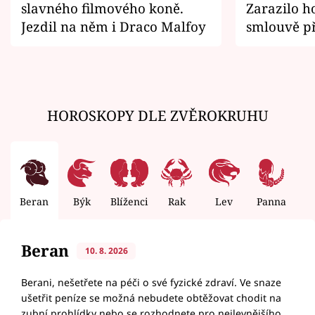
slavného filmového koně.
Zarazilo ho
Jezdil na něm i Draco Malfoy
smlouvě př
zemřít
HOROSKOPY DLE ZVĚROKRUHU
Beran
Býk
Blíženci
Rak
Lev
Panna
V
Beran
10. 8. 2026
Berani, nešetřete na péči o své fyzické zdraví. Ve snaze
ušetřit peníze se možná nebudete obtěžovat chodit na
zubní prohlídky nebo se rozhodnete pro nejlevnějšího