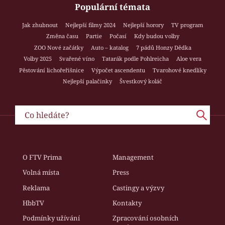
Populární témata
Jak zhubnout
Nejlepší filmy 2024
Nejlepší horory
TV program
Změna času
Partie
Počasí
Kdy budou volby
ZOO Nové začátky
Auto – katalog
7 pádů Honzy Dědka
Volby 2025
Svařené víno
Tatarák podle Pohlreicha
Aloe vera
Pěstování lichořeřišnice
Výpočet ascendentu
Tvarohové knedlíky
Nejlepší palačinky
Švestkový koláč
O FTV Prima
Management
Volná místa
Press
Reklama
Castingy a výzvy
HbbTV
Kontakty
Podmínky užívání
Zpracování osobních