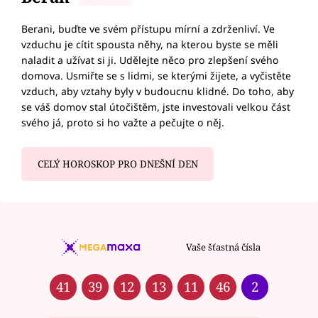
Berani, buďte ve svém přístupu mírní a zdrženliví. Ve
vzduchu je cítit spousta něhy, na kterou byste se měli
naladit a užívat si ji. Udělejte něco pro zlepšení svého
domova. Usmiřte se s lidmi, se kterými žijete, a vyčistěte
vzduch, aby vztahy byly v budoucnu klidné. Do toho, aby
se váš domov stal útočištěm, jste investovali velkou část
svého já, proto si ho važte a pečujte o něj.
CELÝ HOROSKOP PRO DNEŠNÍ DEN
Vaše šťastná čísla
41
39
12
13
11
46
2