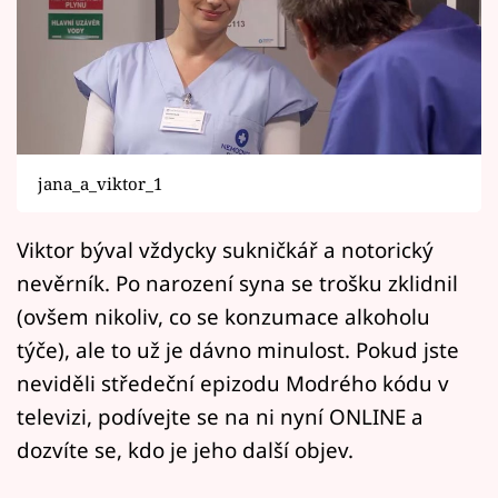
Horoskopy
Sledujte prima+
Filmový festival Karlovy Vary
Pořady
jana_a_viktor_1
Mámy sobě
Viktor býval vždycky sukničkář a notorický
nevěrník. Po narození syna se trošku zklidnil
Přihlášení
(ovšem nikoliv, co se konzumace alkoholu
týče), ale to už je dávno minulost. Pokud jste
Sledujte nás
neviděli středeční epizodu Modrého kódu v
televizi, podívejte se na ni nyní ONLINE a
dozvíte se, kdo je jeho další objev.