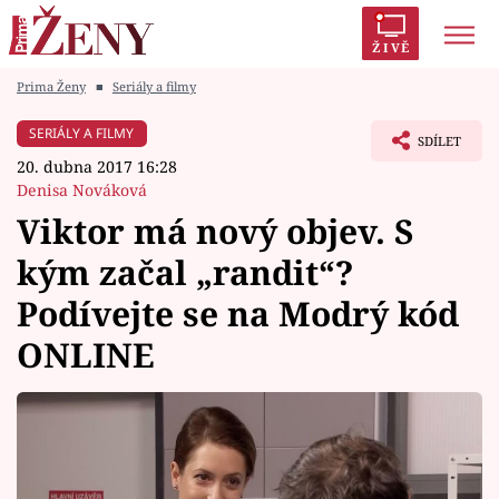
ŽIVĚ
Prima Ženy
■
Seriály a filmy
Trendy:
Polabí
Inspekce
Prostřeno!
AYTO?
SERIÁLY A FILMY
SDÍLET
Módní alarm
Zrádci
Proměny
20. dubna 2017 16:28
Denisa Nováková
Viktor má nový objev. S
kým začal „randit“?
Témata
Podívejte se na Modrý kód
Celebrity
ONLINE
Vztahy
Seriály