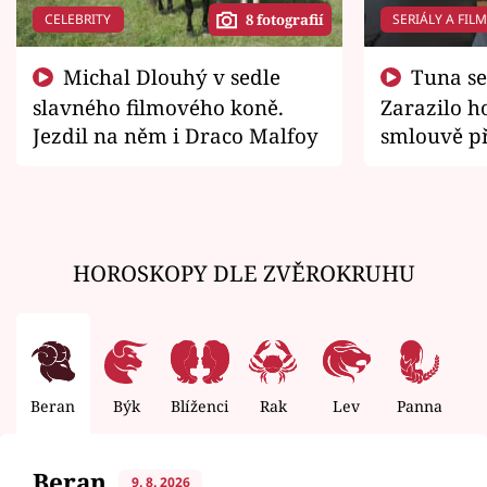
CELEBRITY
SERIÁLY A FIL
8 fotografií
Michal Dlouhý v sedle
Tuna se chtěl vrátit domů.
slavného filmového koně.
Zarazilo ho
Jezdil na něm i Draco Malfoy
smlouvě př
zemřít
HOROSKOPY DLE ZVĚROKRUHU
Beran
Býk
Blíženci
Rak
Lev
Panna
V
Beran
9. 8. 2026