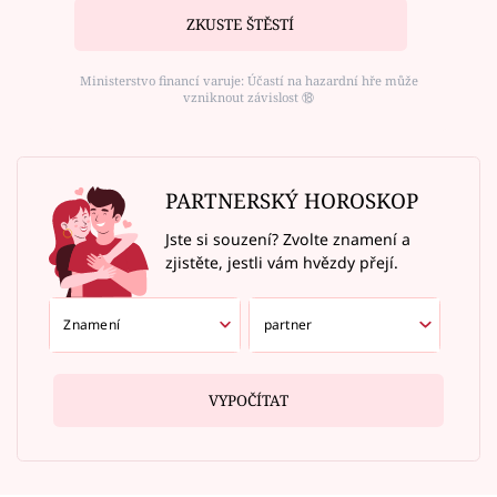
ZKUSTE ŠTĚSTÍ
Ministerstvo financí varuje: Účastí na hazardní hře může
vzniknout závislost ⑱
PARTNERSKÝ HOROSKOP
Jste si souzení? Zvolte znamení a
zjistěte, jestli vám hvězdy přejí.
VYPOČÍTAT