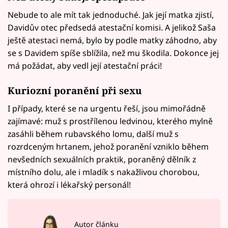
Nebude to ale mít tak jednoduché. Jak její matka zjistí,
Davidův otec předsedá atestační komisi. A jelikož Saša
ještě atestaci nemá, bylo by podle matky záhodno, aby
se s Davidem spíše sblížila, než mu škodila. Dokonce jej
má požádat, aby vedl její atestační práci!
Kuriozní poranění při sexu
I případy, které se na urgentu řeší, jsou mimořádně
zajímavé: muž s prostřílenou ledvinou, kterého mylně
zasáhli během rubavského lomu, další muž s
rozrdceným hrtanem, jehož poranění vzniklo během
nevšedních sexuálních praktik, poraněný dělník z
místního dolu, ale i mladík s nakažlivou chorobou,
která ohrozí i lékařský personál!
Autor článku