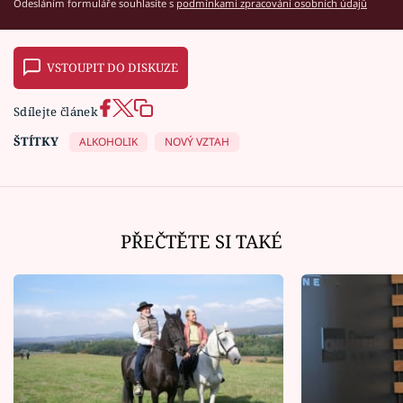
Odesláním formuláře souhlasíte s
podmínkami zpracování osobních údajů
VSTOUPIT DO DISKUZE
Sdílejte článek
ŠTÍTKY
ALKOHOLIK
NOVÝ VZTAH
PŘEČTĚTE SI TAKÉ