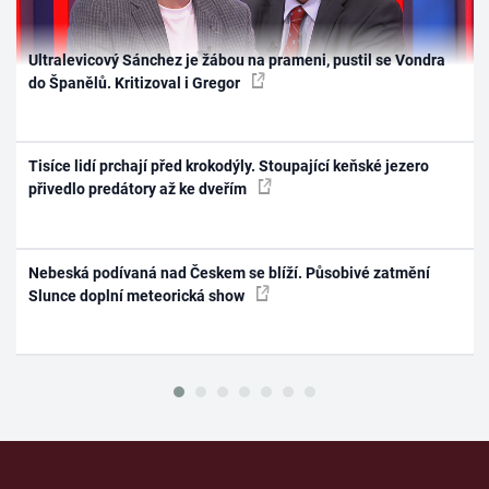
Ultralevicový Sánchez je žábou na prameni, pustil se Vondra
do Španělů. Kritizoval i Gregor
Tisíce lidí prchají před krokodýly. Stoupající keňské jezero
přivedlo predátory až ke dveřím
Nebeská podívaná nad Českem se blíží. Působivé zatmění
Slunce doplní meteorická show