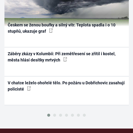
Českem se ženou bouřky a silný vítr. Teplota spadla i o 10
stupňů, ukazuje graf
Záběry zkázy v Kolumbii: Při zemětřesení se zřítil i kostel,
města hlásí desítky mrtvých
V chatce leželo ohořelé tělo. Po požáru u Dobřichovic zasahují
policisté