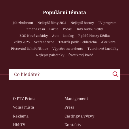
Populární témata
Jak zhubnout
Nejlepší filmy 2024
Nejlepší horory
TV program
Změna času
Partie
Počasí
Kdy budou volby
ZOO Nové začátky
Auto – katalog
7 pádů Honzy Dědka
Volby 2025
Svařené víno
Tatarák podle Pohlreicha
Aloe vera
Pěstování lichořeřišnice
Výpočet ascendentu
Tvarohové knedlíky
Nejlepší palačinky
Švestkový koláč
O FTV Prima
Management
Volná místa
Press
Reklama
Castingy a výzvy
HbbTV
Kontakty