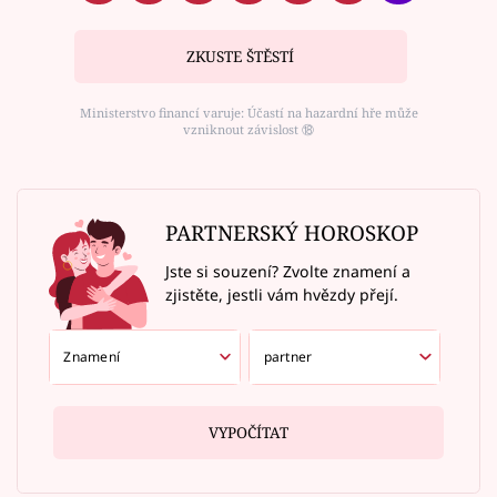
ZKUSTE ŠTĚSTÍ
Ministerstvo financí varuje: Účastí na hazardní hře může
vzniknout závislost ⑱
PARTNERSKÝ HOROSKOP
Jste si souzení? Zvolte znamení a
zjistěte, jestli vám hvězdy přejí.
VYPOČÍTAT