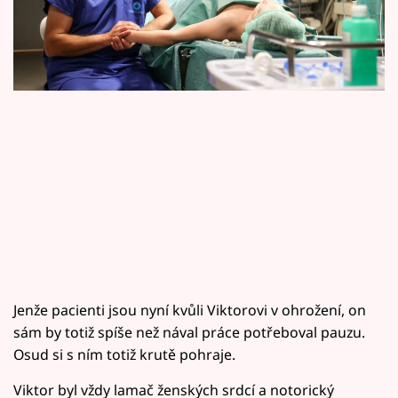
Horoskopy
Sledujte prima+
Filmový festival Karlovy Vary
Pořady
Mámy sobě
Přihlášení
Sledujte nás
Jenže pacienti jsou nyní kvůli Viktorovi v ohrožení, on
sám by totiž spíše než nával práce potřeboval pauzu.
Osud si s ním totiž krutě pohraje.
Viktor byl vždy lamač ženských srdcí a notorický