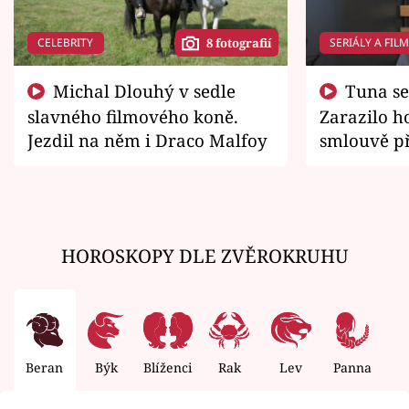
CELEBRITY
SERIÁLY A FIL
8 fotografií
Michal Dlouhý v sedle
Tuna se chtěl vrátit domů.
slavného filmového koně.
Zarazilo ho
Jezdil na něm i Draco Malfoy
smlouvě př
zemřít
HOROSKOPY DLE ZVĚROKRUHU
Beran
Býk
Blíženci
Rak
Lev
Panna
V