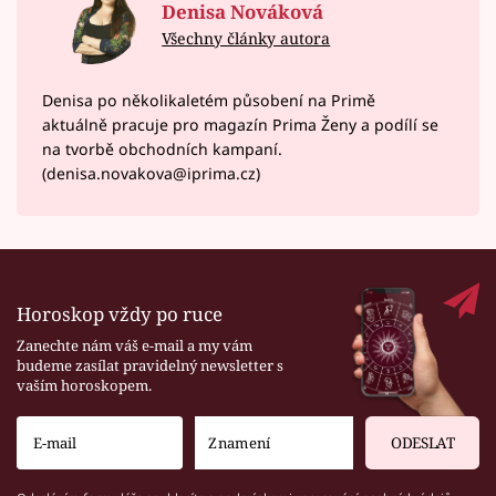
Denisa Nováková
Všechny články autora
Denisa po několikaletém působení na Primě
aktuálně pracuje pro magazín Prima Ženy a podílí se
na tvorbě obchodních kampaní.
(denisa.novakova@iprima.cz)
Horoskop vždy po ruce
Zanechte nám váš e-mail a my vám
budeme zasílat pravidelný newsletter s
vaším horoskopem.
ODESLAT