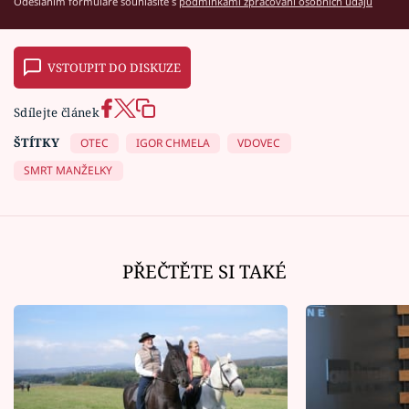
Odesláním formuláře souhlasíte s
podmínkami zpracování osobních údajů
VSTOUPIT DO DISKUZE
Sdílejte článek
ŠTÍTKY
OTEC
IGOR CHMELA
VDOVEC
SMRT MANŽELKY
PŘEČTĚTE SI TAKÉ