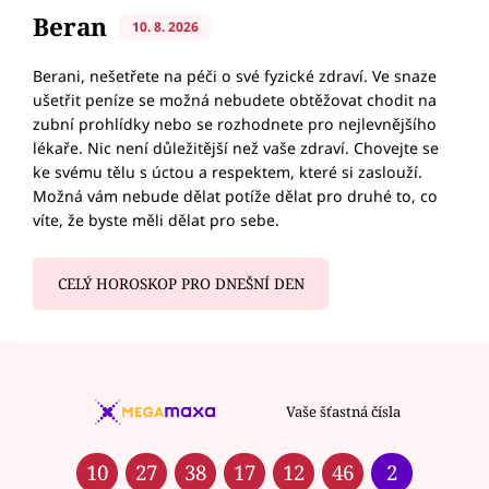
Beran
10. 8. 2026
Berani, nešetřete na péči o své fyzické zdraví. Ve snaze
ušetřit peníze se možná nebudete obtěžovat chodit na
zubní prohlídky nebo se rozhodnete pro nejlevnějšího
lékaře. Nic není důležitější než vaše zdraví. Chovejte se
ke svému tělu s úctou a respektem, které si zaslouží.
Možná vám nebude dělat potíže dělat pro druhé to, co
víte, že byste měli dělat pro sebe.
CELÝ HOROSKOP PRO DNEŠNÍ DEN
Vaše šťastná čísla
10
27
38
17
12
46
2