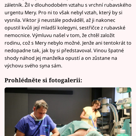
záletník. Žil v dlouhodobém vztahu s vrchní rubavského
urgentu Mery. Pro ni to však nebyl vztah, který by si
vysnila. Viktor ji neustále podváděl, až ji nakonec
opustil kvůli její mladší kolegyni, sestřičce z rubavské
nemocnice. Výmluvu našel v tom, že chtěl založit
rodinu, což s Mery nebylo možné. Jenže ani tentokrát to
nedopadne tak, jak by si představoval. Vinou špatné
shody náhod jej manželka opustí a on zůstane na
výchovu svého syna sám.
Prohlédněte si fotogalerii: