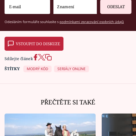
ODESLAT
Odesláním formuláře souhlasíte s
podmínkami zpracování osobních údajů
VSTOUPIT DO DISKUZE
Sdílejte článek
ŠTÍTKY
MODRÝ KÓD
SERIÁLY ONLINE
PŘEČTĚTE SI TAKÉ