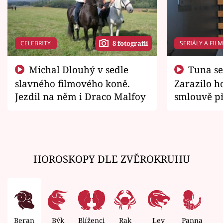
CELEBRITY
SERIÁLY A FIL
8 fotografií
Michal Dlouhý v sedle
Tuna se chtěl vrátit domů.
slavného filmového koně.
Zarazilo ho
Jezdil na něm i Draco Malfoy
smlouvě př
zemřít
HOROSKOPY DLE ZVĚROKRUHU
Beran
Býk
Blíženci
Rak
Lev
Panna
V