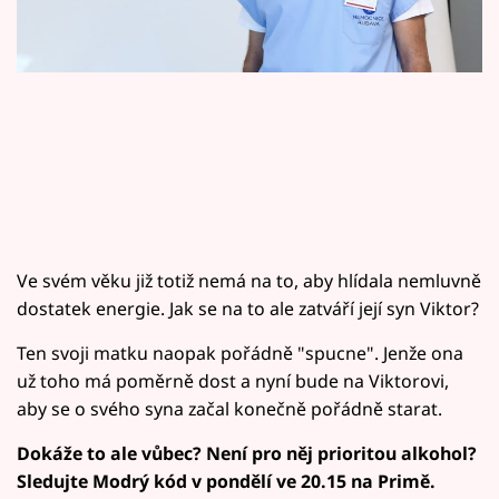
Horoskopy
Sledujte prima+
Filmový festival Karlovy Vary
Pořady
Mámy sobě
Ve svém věku již totiž nemá na to, aby hlídala nemluvně
Přihlášení
dostatek energie. Jak se na to ale zatváří její syn Viktor?
Ten svoji matku naopak pořádně "spucne". Jenže ona
Sledujte nás
už toho má poměrně dost a nyní bude na Viktorovi,
aby se o svého syna začal konečně pořádně starat.
Dokáže to ale vůbec? Není pro něj prioritou alkohol?
Sledujte Modrý kód v pondělí ve 20.15 na Primě.