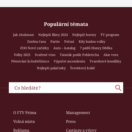
Populární témata
Jak zhubnout
Nejlepší filmy 2024
Nejlepší horory
TV program
Změna času
Partie
Počasí
Kdy budou volby
ZOO Nové začátky
Auto – katalog
7 pádů Honzy Dědka
Volby 2025
Svařené víno
Tatarák podle Pohlreicha
Aloe vera
Pěstování lichořeřišnice
Výpočet ascendentu
Tvarohové knedlíky
Nejlepší palačinky
Švestkový koláč
O FTV Prima
Management
Volná místa
Press
Reklama
Castingy a výzvy