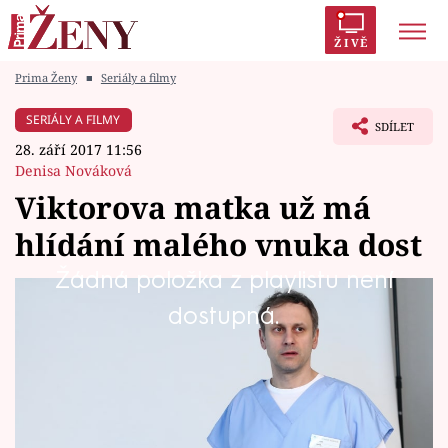
ŽIVĚ
Prima Ženy
■
Seriály a filmy
Trendy:
Polabí
Inspekce
Prostřeno!
AYTO?
SERIÁLY A FILMY
SDÍLET
Módní alarm
Zrádci
Proměny
28. září 2017 11:56
Denisa Nováková
Viktorova matka už má
hlídání malého vnuka dost
Témata
Žádná položka z playlistu není
Celebrity
Aby také ne, při posledním hlídání se dokonce
dostupná.
zranila.
Vztahy
Seriály