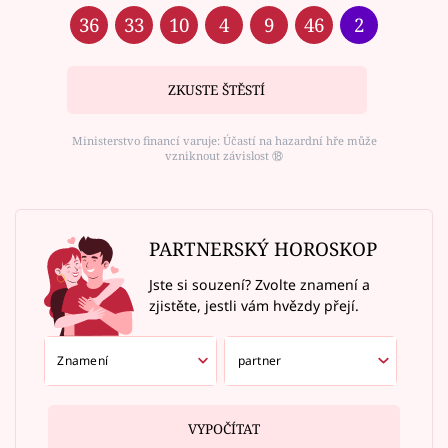
36
33
10
4
9
46
2
ZKUSTE ŠTĚSTÍ
Ministerstvo financí varuje: Účastí na hazardní hře může
vzniknout závislost ⑱
PARTNERSKÝ HOROSKOP
Jste si souzení? Zvolte znamení a
zjistěte, jestli vám hvězdy přejí.
VYPOČÍTAT