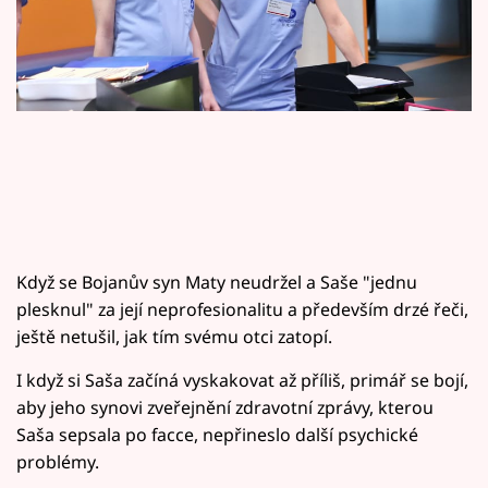
Horoskopy
Sledujte prima+
Filmový festival Karlovy Vary
Pořady
Mámy sobě
Když se Bojanův syn Maty neudržel a Saše "jednu
Přihlášení
plesknul" za její neprofesionalitu a především drzé řeči,
ještě netušil, jak tím svému otci zatopí.
Sledujte nás
I když si Saša začíná vyskakovat až příliš, primář se bojí,
aby jeho synovi zveřejnění zdravotní zprávy, kterou
Saša sepsala po facce, nepřineslo další psychické
problémy.