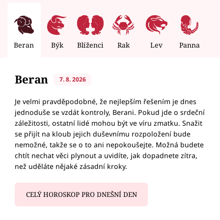
Beran
Býk
Blíženci
Rak
Lev
Panna
V
Beran
7. 8. 2026
Je velmi pravděpodobné, že nejlepším řešením je dnes
jednoduše se vzdát kontroly, Berani. Pokud jde o srdeční
záležitosti, ostatní lidé mohou být ve víru zmatku. Snažit
se přijít na kloub jejich duševnímu rozpoložení bude
nemožné, takže se o to ani nepokoušejte. Možná budete
chtít nechat věci plynout a uvidíte, jak dopadnete zítra,
než uděláte nějaké zásadní kroky.
CELÝ HOROSKOP PRO DNEŠNÍ DEN