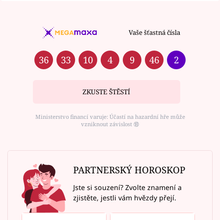
Vaše šťastná čísla
36
33
10
4
9
46
2
ZKUSTE ŠTĚSTÍ
Ministerstvo financí varuje: Účastí na hazardní hře může
vzniknout závislost ⑱
PARTNERSKÝ HOROSKOP
Jste si souzení? Zvolte znamení a
zjistěte, jestli vám hvězdy přejí.