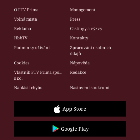
O FTV Prima
Management
Volná místa
Press
Reklama
Castingy a výzvy
HbbTV
Kontakty
Podmínky užívání
Zpracování osobních
údajů
Cookies
Nápověda
Vlastník FTV Prima spol.
Redakce
s r.o.
Nahlásit chybu
Nastavení soukromí
App Store
Google Play