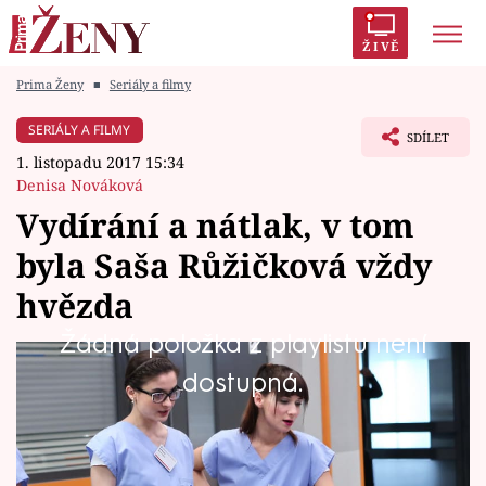
ŽIVĚ
Prima Ženy
■
Seriály a filmy
Trendy:
Polabí
Inspekce
Prostřeno!
AYTO?
SERIÁLY A FILMY
SDÍLET
Módní alarm
Zrádci
Proměny
1. listopadu 2017 15:34
Denisa Nováková
Vydírání a nátlak, v tom
byla Saša Růžičková vždy
Témata
hvězda
Celebrity
Žádná položka z playlistu není
A nejinak je tomu nyní!
dostupná.
Vztahy
Seriály