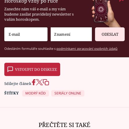
Horoskop vždy po ruce
Zanechte nám váš e-mail a my vám
budeme zasílat pravidelný newsletter s
vaším horoskopem.
ODESLAT
Odesláním formuláře souhlasíte s
podmínkami zpracování osobních údajů
VSTOUPIT DO DISKUZE
Sdílejte článek
ŠTÍTKY
MODRÝ KÓD
SERIÁLY ONLINE
PŘEČTĚTE SI TAKÉ