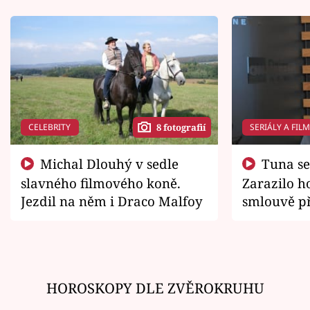
CELEBRITY
SERIÁLY A FIL
8 fotografií
Michal Dlouhý v sedle
Tuna se chtěl vrátit domů.
slavného filmového koně.
Zarazilo ho
Jezdil na něm i Draco Malfoy
smlouvě př
zemřít
HOROSKOPY DLE ZVĚROKRUHU