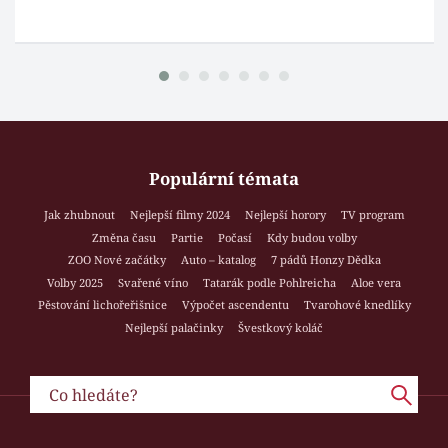
Populární témata
Jak zhubnout
Nejlepší filmy 2024
Nejlepší horory
TV program
Změna času
Partie
Počasí
Kdy budou volby
ZOO Nové začátky
Auto – katalog
7 pádů Honzy Dědka
Volby 2025
Svařené víno
Tatarák podle Pohlreicha
Aloe vera
Pěstování lichořeřišnice
Výpočet ascendentu
Tvarohové knedlíky
Nejlepší palačinky
Švestkový koláč