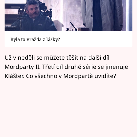
Horoskopy
Sledujte prima+
Filmový festival Karlovy Vary
Byla to vražda z lásky?
Pořady
Už v neděli se můžete těšit na další díl
Mámy sobě
Mordparty II. Třetí díl druhé série se jmenuje
Klášter. Co všechno v Mordpartě uvidíte?
Přihlášení
Sledujte nás