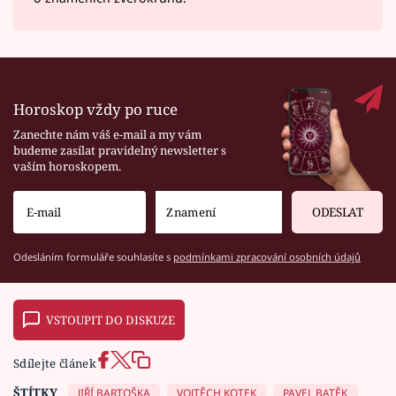
Horoskop vždy po ruce
Zanechte nám váš e-mail a my vám
budeme zasílat pravidelný newsletter s
vaším horoskopem.
ODESLAT
Odesláním formuláře souhlasíte s
podmínkami zpracování osobních údajů
VSTOUPIT DO DISKUZE
Sdílejte článek
ŠTÍTKY
JIŘÍ BARTOŠKA
VOJTĚCH KOTEK
PAVEL BATĚK