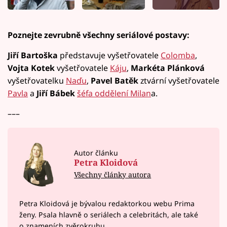
Poznejte zevrubně všechny seriálové postavy:
Jiří Bartoška
představuje vyšetřovatele
Colomba
,
Vojta Kotek
vyšetřovatele
Káju
,
Markéta Plánková
vyšetřovatelku
Naďu
,
Pavel Batěk
ztvární vyšetřovatele
Pavla
a
Jiří Bábek
šéfa oddělení Milan
a.
–––
Autor článku
Petra Kloidová
Všechny články autora
Petra Kloidová je bývalou redaktorkou webu Prima
ženy. Psala hlavně o seriálech a celebritách, ale také
o znameních zvěrokruhu.