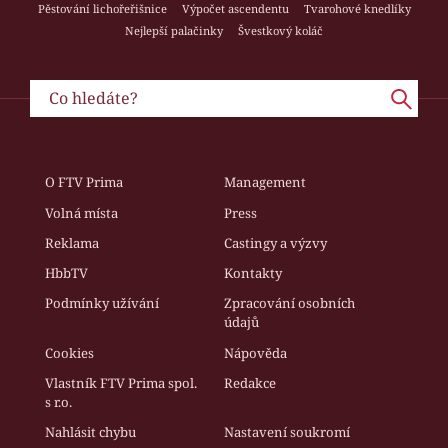
Pěstování lichořeřišnice
Výpočet ascendentu
Tvarohové knedlíky
Nejlepší palačinky
Švestkový koláč
O FTV Prima
Management
Volná místa
Press
Reklama
Castingy a výzvy
HbbTV
Kontakty
Podmínky užívání
Zpracování osobních
údajů
Cookies
Nápověda
Vlastník FTV Prima spol.
Redakce
s r.o.
Nahlásit chybu
Nastavení soukromí