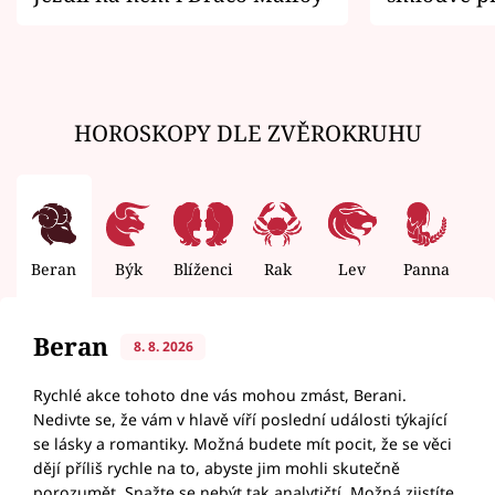
zemřít
HOROSKOPY DLE ZVĚROKRUHU
Beran
Býk
Blíženci
Rak
Lev
Panna
V
Beran
8. 8. 2026
Rychlé akce tohoto dne vás mohou zmást, Berani.
Nedivte se, že vám v hlavě víří poslední události týkající
se lásky a romantiky. Možná budete mít pocit, že se věci
dějí příliš rychle na to, abyste jim mohli skutečně
porozumět. Snažte se nebýt tak analytičtí. Možná zjistíte,