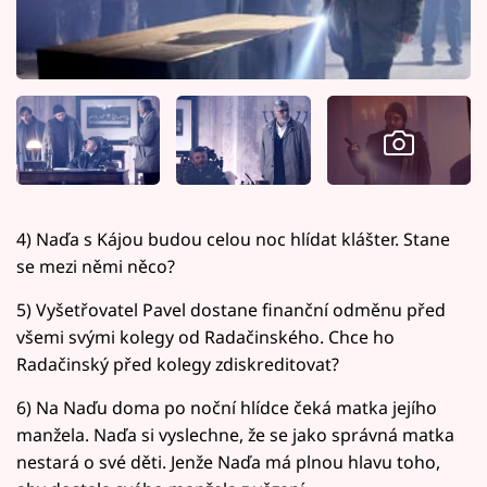
4) Naďa s Kájou budou celou noc hlídat klášter. Stane
se mezi němi něco?
5) Vyšetřovatel Pavel dostane finanční odměnu před
všemi svými kolegy od Radačinského. Chce ho
Radačinský před kolegy zdiskreditovat?
6) Na Naďu doma po noční hlídce čeká matka jejího
manžela. Naďa si vyslechne, že se jako správná matka
nestará o své děti. Jenže Naďa má plnou hlavu toho,