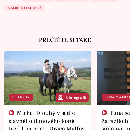
MARKÉTA PLÁNKOVÁ
PŘEČTĚTE SI TAKÉ
CELEBRITY
SERIÁLY A FIL
8 fotografií
Michal Dlouhý v sedle
Tuna se chtěl vrátit domů.
slavného filmového koně.
Zarazilo ho
Jezdil na něm i Draco Malfoy
smlouvě př