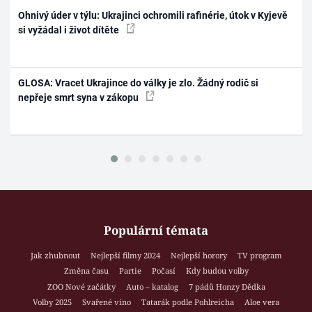
Ohnivý úder v týlu: Ukrajinci ochromili rafinérie, útok v Kyjevě
si vyžádal i život dítěte
GLOSA: Vracet Ukrajince do války je zlo. Žádný rodič si
nepřeje smrt syna v zákopu
Populární témata
Jak zhubnout
Nejlepší filmy 2024
Nejlepší horory
TV program
Změna času
Partie
Počasí
Kdy budou volby
ZOO Nové začátky
Auto – katalog
7 pádů Honzy Dědka
Volby 2025
Svařené víno
Tatarák podle Pohlreicha
Aloe vera