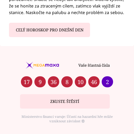
že se honíte za ztraceným cílem, zatímco vlak vyjíždí ze
stanice. Naskočte na palubu a nechte problém za sebou.
CELÝ HOROSKOP PRO DNEŠNÍ DEN
Vaše šťastná čísla
17
9
36
8
10
46
2
ZKUSTE ŠTĚSTÍ
Ministerstvo financí varuje: Účastí na hazardní hře může
vzniknout závislost ⑱