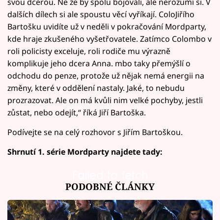
svou dcerou. Ne že by spolu bojovali, ale nerozumí si. V
dalších dílech si ale spoustu věcí vyříkají. ColoJiřího
Bartošku uvidíte už v neděli v pokračování Mordparty,
kde hraje zkušeného vyšetřovatele. Zatímco Colombo v
roli policisty exceluje, roli rodiče mu výrazně
komplikuje jeho dcera Anna. mbo taky přemýšlí o
odchodu do penze, protože už nějak nemá energii na
změny, které v oddělení nastaly. Jaké, to nebudu
prozrazovat. Ale on má kvůli nim velké pochyby, jestli
zůstat, nebo odejít,“ říká Jiří Bartoška.
Podívejte se na celý rozhovor s Jiřím Bartoškou.
Shrnutí 1. série Mordparty najdete tady:
Failed to fetch
PODOBNÉ ČLÁNKY