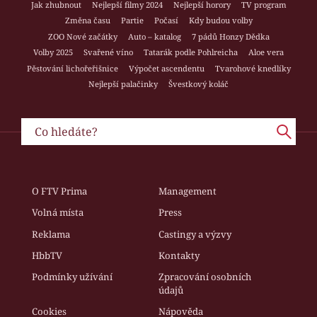
Jak zhubnout
Nejlepší filmy 2024
Nejlepší horory
TV program
Změna času
Partie
Počasí
Kdy budou volby
ZOO Nové začátky
Auto – katalog
7 pádů Honzy Dědka
Volby 2025
Svařené víno
Tatarák podle Pohlreicha
Aloe vera
Pěstování lichořeřišnice
Výpočet ascendentu
Tvarohové knedlíky
Nejlepší palačinky
Švestkový koláč
O FTV Prima
Management
Volná místa
Press
Reklama
Castingy a výzvy
HbbTV
Kontakty
Podmínky užívání
Zpracování osobních
údajů
Cookies
Nápověda