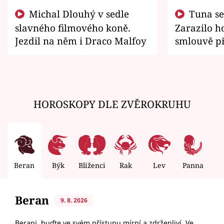
Michal Dlouhý v sedle
Tuna se chtěl vrátit domů.
slavného filmového koně.
Zarazilo ho
Jezdil na něm i Draco Malfoy
smlouvě př
zemřít
HOROSKOPY DLE ZVĚROKRUHU
Beran
Býk
Blíženci
Rak
Lev
Panna
V
Beran
9. 8. 2026
Berani, buďte ve svém přístupu mírní a zdrženliví. Ve