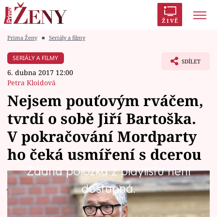
ŽIVĚ
Prima Ženy
■
Seriály a filmy
Trendy:
Polabí
Inspekce
Prostřeno!
AYTO?
SERIÁLY A FILMY
SDÍLET
Módní alarm
Zrádci
Proměny
6. dubna 2017 12:00
Petra Kloidová
Nejsem pouťovým rváčem,
tvrdí o sobě Jiří Bartoška.
Témata
V pokračování Mordparty
Celebrity
ho čeká usmíření s dcerou
Žádná položka z playlistu není
Vztahy
Jsem vyrovnaný člověk, říká o sobě legendární
dostupná.
Seriály
herec Jiří Bartoška, jenž v Mordpartě
pokračuje jako vyšetřovatel Colombo, který