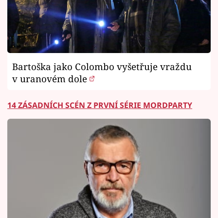
Bartoška jako Colombo vyšetřuje vraždu
v uranovém dole
14 ZÁSADNÍCH SCÉN Z PRVNÍ SÉRIE MORDPARTY