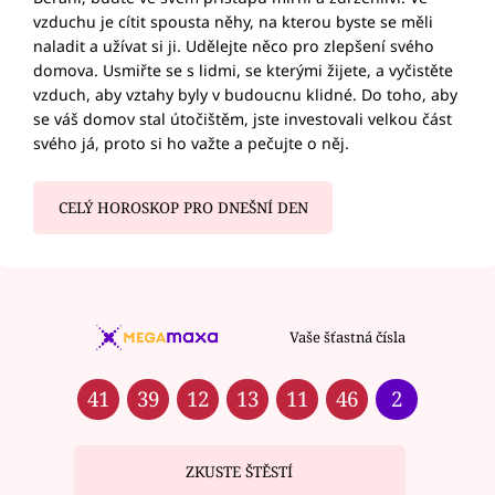
vzduchu je cítit spousta něhy, na kterou byste se měli
naladit a užívat si ji. Udělejte něco pro zlepšení svého
domova. Usmiřte se s lidmi, se kterými žijete, a vyčistěte
vzduch, aby vztahy byly v budoucnu klidné. Do toho, aby
se váš domov stal útočištěm, jste investovali velkou část
svého já, proto si ho važte a pečujte o něj.
CELÝ HOROSKOP PRO DNEŠNÍ DEN
Vaše šťastná čísla
41
39
12
13
11
46
2
ZKUSTE ŠTĚSTÍ