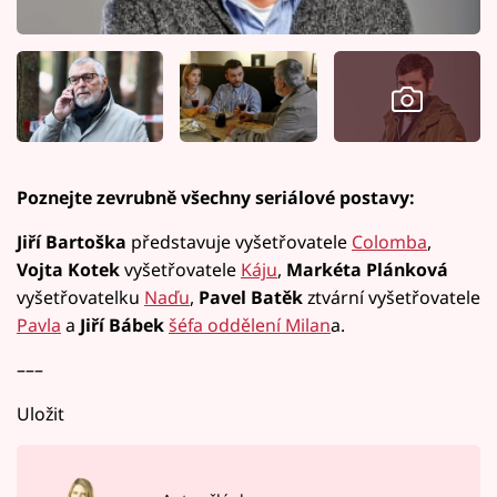
Poznejte zevrubně všechny seriálové postavy:
Jiří Bartoška
představuje vyšetřovatele
Colomba
,
Vojta Kotek
vyšetřovatele
Káju
,
Markéta Plánková
vyšetřovatelku
Naďu
,
Pavel Batěk
ztvární vyšetřovatele
Pavla
a
Jiří Bábek
šéfa oddělení Milan
a.
–––
Uložit