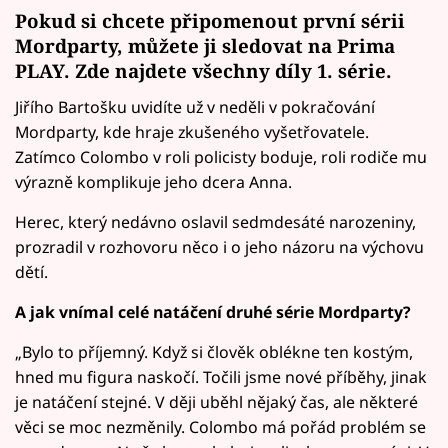
Pokud si chcete připomenout první sérii
Mordparty, můžete ji sledovat na
Prima
PLAY. Zde najdete všechny díly 1. série.
Jiřího Bartošku uvidíte už v neděli v pokračování
Mordparty, kde hraje zkušeného vyšetřovatele.
Zatímco Colombo v roli policisty boduje, roli rodiče mu
výrazně komplikuje jeho dcera Anna.
Herec, který nedávno oslavil sedmdesáté narozeniny,
prozradil v rozhovoru něco i o jeho názoru na výchovu
dětí.
A jak vnímal celé natáčení druhé série Mordparty?
„Bylo to příjemný. Když si člověk oblékne ten kostým,
hned mu figura naskočí. Točili jsme nové příběhy, jinak
je natáčení stejné. V ději uběhl nějaký čas, ale některé
věci se moc nezměnily. Colombo má pořád problém se