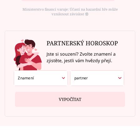
Ministerstvo financí varuje: Účastí na hazardní hře může
vzniknout závislost ⑱
PARTNERSKÝ HOROSKOP
Jste si souzení? Zvolte znamení a
zjistěte, jestli vám hvězdy přejí.
VYPOČÍTAT