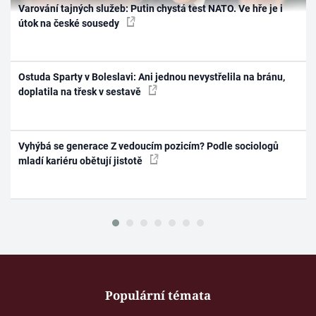
Varování tajných služeb: Putin chystá test NATO. Ve hře je i
útok na české sousedy
Ostuda Sparty v Boleslavi: Ani jednou nevystřelila na bránu,
doplatila na třesk v sestavě
Vyhýbá se generace Z vedoucím pozicím? Podle sociologů
mladí kariéru obětují jistotě
Populární témata