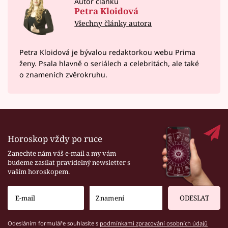
Autor článku
Petra Kloidová
Všechny články autora
Petra Kloidová je bývalou redaktorkou webu Prima
ženy. Psala hlavně o seriálech a celebritách, ale také
o znameních zvěrokruhu.
Horoskop vždy po ruce
Zanechte nám váš e-mail a my vám
budeme zasílat pravidelný newsletter s
vaším horoskopem.
ODESLAT
Odesláním formuláře souhlasíte s
podmínkami zpracování osobních údajů