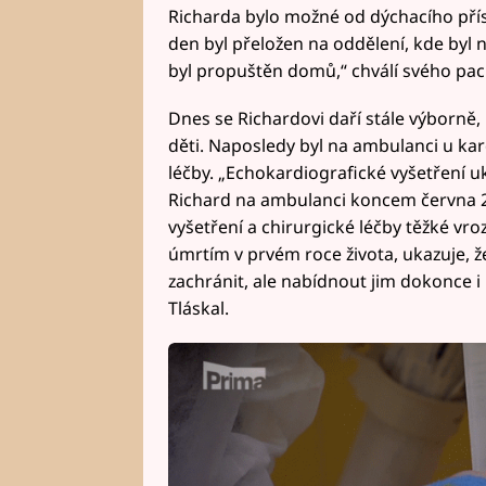
Richarda bylo možné od dýchacího příst
den byl přeložen na oddělení, kde byl 
byl propuštěn domů,“ chválí svého paci
Dnes se Richardovi daří stále výborně, 
děti. Naposledy byl na ambulanci u kard
léčby. „Echokardiografické vyšetření u
Richard na ambulanci koncem června 2
vyšetření a chirurgické léčby těžké vro
úmrtím v prvém roce života, ukazuje, ž
zachránit, ale nabídnout jim dokonce i
Tláskal.