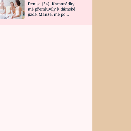
Denisa (34): Kamarádky
mě přemluvily k dámské
jízdě. Manžel mě po
návratu zaskočil