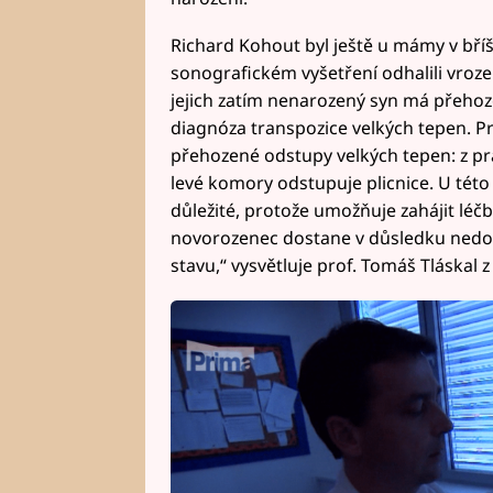
Richard Kohout byl ještě u mámy v bříšk
sonografickém vyšetření odhalili vroze
jejich zatím nenarozený syn má přehoze
diagnóza transpozice velkých tepen. Pro
přehozené odstupy velkých tepen: z pr
levé komory odstupuje plicnice. U této
důležité, protože umožňuje zahájit léč
novorozenec dostane v důsledku nedos
stavu,“ vysvětluje prof. Tomáš Tláskal 