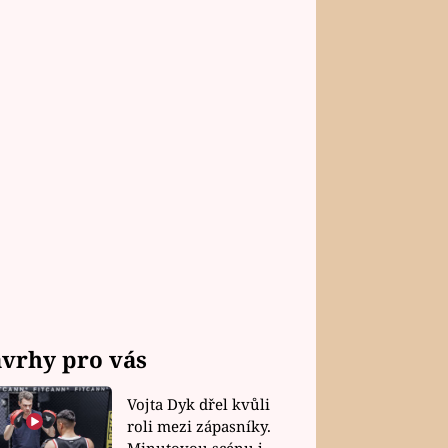
vrhy pro vás
Vojta Dyk dřel kvůli
roli mezi zápasníky.
Minutovou scénu jel