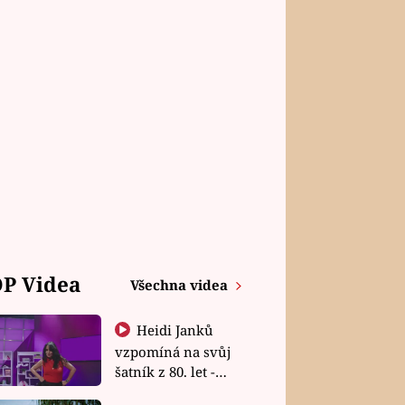
P Videa
Všechna videa
Heidi Janků
vzpomíná na svůj
šatník z 80. let -
Shopaholičky