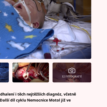
12 FOTOGRAFIÍ
odhalení i těch nejtěžších diagnóz, včetně
Další díl cyklu Nemocnice Motol již ve