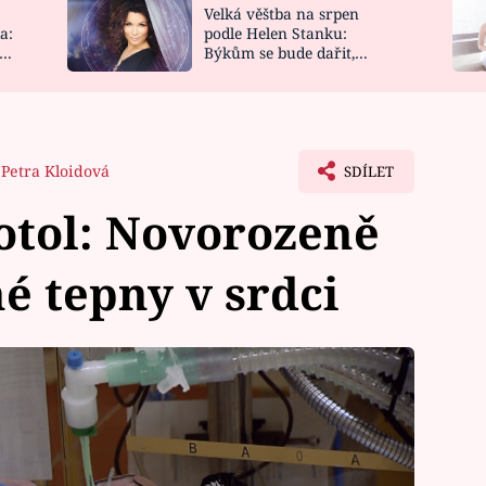
Velká věštba na srpen
NOVINKY
ZAHRADA
a:
podle Helen Stanku:
y
Býkům se bude dařit,
VIDEORECEPTY
DESIGN
Vodnáře čeká jízda
Petra Kloidová
SDÍLET
tol: Novorozeně
 tepny v srdci