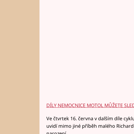
DÍLY NEMOCNICE MOTOL MŮŽETE SLED
Ve čtvrtek 16. června v dalším díle cy
uvidí mimo jiné příběh malého Richard
narození.