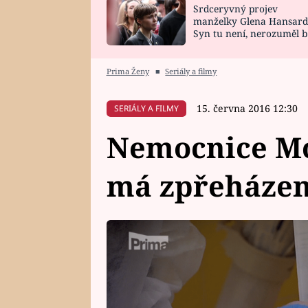
Srdceryvný projev
SNÁŘ
CELEBRITY
manželky Glena Hansard
Syn tu není, nerozuměl b
HOROSKOP NA
VAŘENÍ
tomu, vysvětlila
ROK 2023
Prima Ženy
■
Seriály a filmy
15. června 2016 12:30
SERIÁLY A FILMY
Nemocnice Mo
má zpřeházené