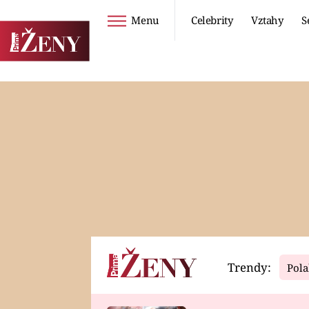
Menu
Celebrity
Vztahy
S
Seriály
Životní styl
ZOO
DIETY A HUBNUTÍ
PROSTŘENO!
CESTOVÁNÍ A
DOVOLENÁ
DUCH
ZDRAVÍ
Trendy:
Pola
Horoskopy
Video
ASTROČLÁNKY
SERIÁLY