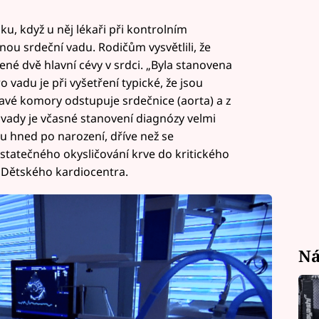
u, když u něj lékaři při kontrolním
nou srdeční vadu. Rodičům vysvětlili, že
né dvě hlavní cévy v srdci. „Byla stanovena
 vadu je při vyšetření typické, že jsou
avé komory odstupuje srdečnice (aorta) a z
 vady je včasné stanovení diagnózy velmi
bu hned po narození, dříve než se
tatečného okysličování krve do kritického
z Dětského kardiocentra.
Ná