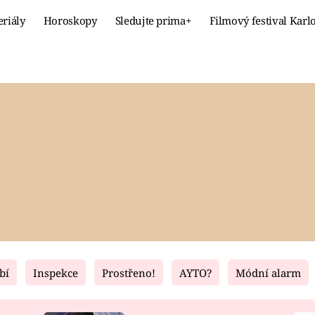
eriály
Horoskopy
Sledujte prima+
Filmový festival Karl
Celebrity
Recept
MÓDA A KRÁSA
HLAVNÍ JÍ
VZTAHY A SEX
SLADKÉ
PRIMA MAMINKA
ZDRAVÉ
bí
Inspekce
Prostřeno!
AYTO?
Módní alarm
Fresh
Living
RECEPTY
BYDLENÍ