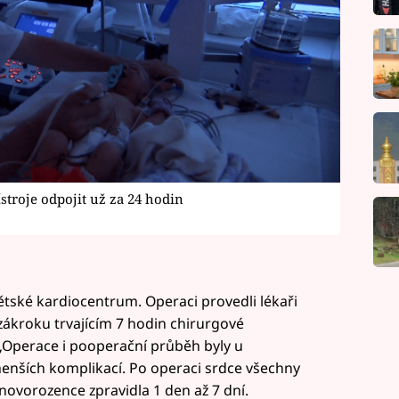
troje odpojit už za 24 hodin
Dětské kardiocentrum. Operaci provedli lékaři
zákroku trvajícím 7 hodin chirurgové
. „Operace i pooperační průběh byly u
nších komplikací. Po operaci srdce všechny
novorozence zpravidla 1 den až 7 dní.