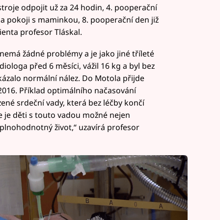
roje odpojit už za 24 hodin, 4. pooperační
na pokoji s maminkou, 8. pooperační den již
enta profesor Tláskal.
nemá žádné problémy a je jako jiné tříleté
iologa před 6 měsíci, vážil 16 kg a byl bez
kázalo normální nález. Do Motola přijde
016. Příklad optimálního načasování
zené srdeční vady, která bez léčby končí
e je děti s touto vadou možné nejen
 plnohodnotný život,“ uzavírá profesor