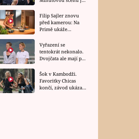
bez dubla
Filip Sajler znovu
před kamerou: Na
Primě ukáže
poctivou kuchyni i
rychlé recepty
Vyřazení se
tentokrát nekonalo.
Dvojčata ale mají po
uzavření třetí etapy
závodu nůž na krku
Šok v Kambodži.
Favoritky Chicas
končí, závod ukázal
svou nejtvrdší tvář