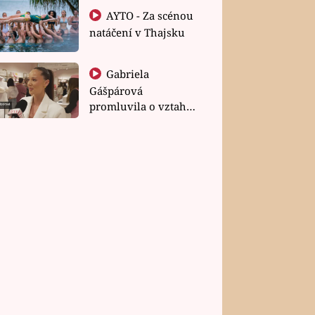
AYTO - Za scénou
natáčení v Thajsku
Gabriela
Gášpárová
promluvila o vztahu
a zakládání rodiny