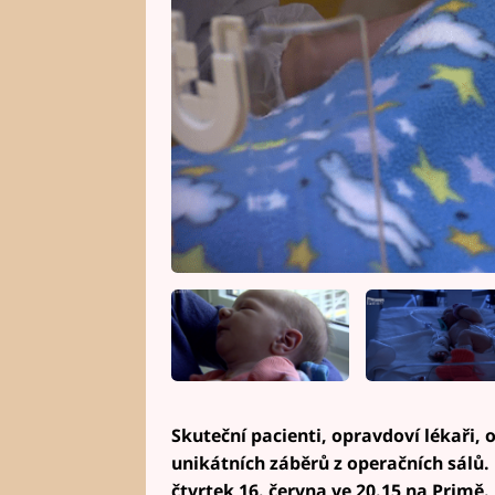
Skuteční pacienti, opravdoví lékaři, 
unikátních záběrů z operačních sálů. 
čtvrtek 16. června ve 20.15 na Primě.