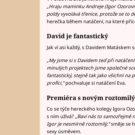
„Hraju maminku Andreje (Igor Ozorovič
poldy vyvolává třenice, protože se to d
herečka během natáčení, na které přic
David je fantastický
Jak ví asi každý, s Davidem Matáskem 
„My jsme si s Davidem teď při natáčení 
minulých projektech jsme společné scén
fantastický, stejně tak jako všichni na 
profíci,“
pochvaluje si natáčení Eva.
Premiéra s novým roztomil
Co se týče hereckého kolegy Igora Ozoro
s ním užívá?
„Baví nás to samozřejmě n
Igor je nesmírně roztomilý,“
směje se h
sexy úsměvem.