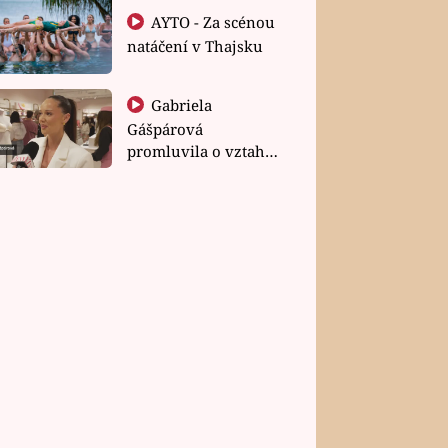
AYTO - Za scénou
natáčení v Thajsku
Gabriela
Gášpárová
promluvila o vztahu
a zakládání rodiny