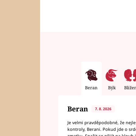
Beran
Býk
Blíže
Beran
7. 8. 2026
Je velmi pravděpodobné, že nejl
kontroly, Berani. Pokud jde o srde
zmatku. Snažit se přijít na klou