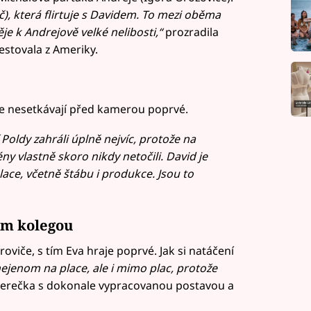
), která flirtuje s Davidem. To mezi oběma
ěje k Andrejově velké nelibosti,“
prozradila
estovala z Ameriky.
se nesetkávají před kamerou poprvé.
Poldy zahráli úplně nejvíc, protože na
y vlastně skoro nikdy netočili. David je
place, včetně štábu i produkce. Jsou to
ým kolegou
viče, s tím Eva hraje poprvé. Jak si natáčení
ejenom na place, ale i mimo plac, protože
erečka s dokonale vypracovanou postavou a