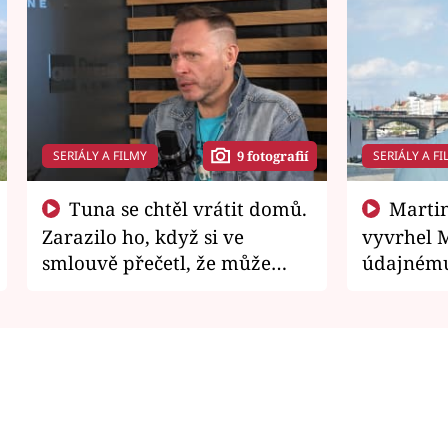
SERIÁLY A FILMY
SERIÁLY A FI
9 fotografií
Tuna se chtěl vrátit domů.
Martin Písařík jako
Zarazilo ho, když si ve
vyvrhel 
smlouvě přečetl, že může
údajnému
zemřít
je v nemil