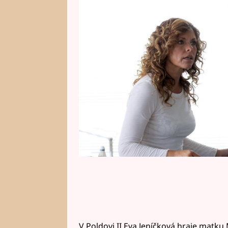
place naposledy potkal před léty 
legendárních Básnících. V jaké
tentokrát? To možná neuhádnet
V Poldovi II Eva Jeníčková hraje matku