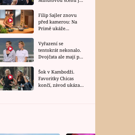
bez dubla
Filip Sajler znovu
před kamerou: Na
Primě ukáže
poctivou kuchyni i
rychlé recepty
Vyřazení se
tentokrát nekonalo.
Dvojčata ale mají po
uzavření třetí etapy
závodu nůž na krku
Šok v Kambodži.
Favoritky Chicas
končí, závod ukázal
svou nejtvrdší tvář