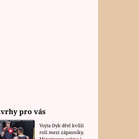
vrhy pro vás
Vojta Dyk dřel kvůli
roli mezi zápasníky.
Minutovou scénu jel