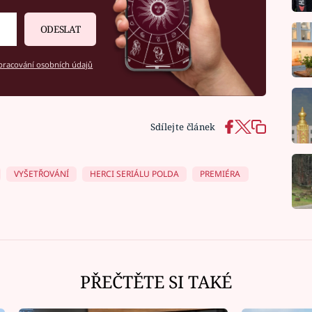
ODESLAT
racování osobních údajů
Sdílejte článek
VYŠETŘOVÁNÍ
HERCI SERIÁLU POLDA
PREMIÉRA
PŘEČTĚTE SI TAKÉ