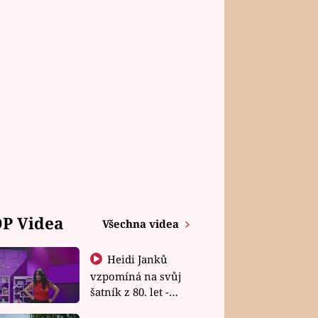
P Videa
Všechna videa
Heidi Janků
vzpomíná na svůj
šatník z 80. let -
Shopaholičky