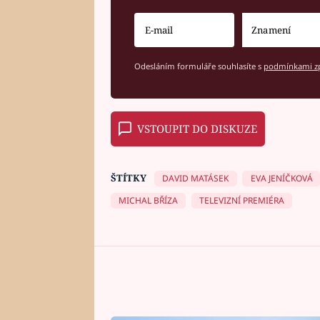
Odesláním formuláře souhlasíte s
podmínkami zp
VSTOUPIT DO DISKUZE
ŠTÍTKY
DAVID MATÁSEK
EVA JENÍČKOVÁ
MICHAL BŘÍZA
TELEVIZNÍ PREMIÉRA