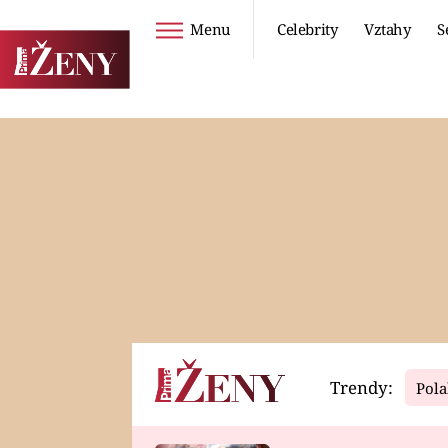
Menu
Celebrity
Vztahy
S
Seriály
Životní styl
ZOO
DIETY A HUBNUTÍ
PROSTŘENO!
CESTOVÁNÍ A
DOVOLENÁ
DUCH
ZDRAVÍ
Trendy:
Pola
Horoskopy
Video
ASTROČLÁNKY
SERIÁLY