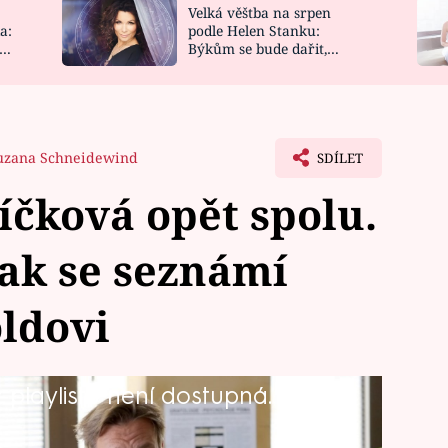
Velká věštba na srpen
NOVINKY
ZAHRADA
a:
podle Helen Stanku:
y
Býkům se bude dařit,
VIDEORECEPTY
DESIGN
Vodnáře čeká jízda
uzana Schneidewind
SDÍLET
íčková opět spolu.
jak se seznámí
ldovi
playlistu není dostupná.
ou ženou, která ho zaujme! Jednu z
a Jeníčková, s níž se Matásek na