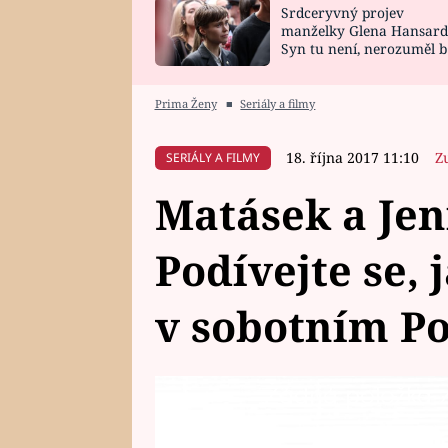
Srdceryvný projev
SNÁŘ
CELEBRITY
manželky Glena Hansard
Syn tu není, nerozuměl b
HOROSKOP NA
VAŘENÍ
tomu, vysvětlila
ROK 2023
Prima Ženy
■
Seriály a filmy
18. října 2017 11:10
Z
SERIÁLY A FILMY
Matásek a Jen
Podívejte se, 
v sobotním Po
Žádná položka z 
V sobotu se Polda seznámí s nov
nových postav ztvární herečka Ev