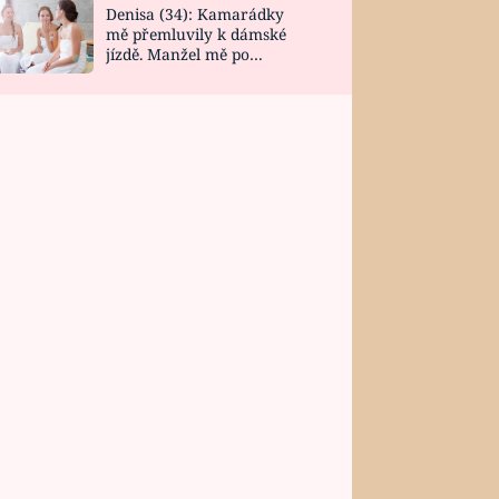
Denisa (34): Kamarádky
mě přemluvily k dámské
jízdě. Manžel mě po
návratu zaskočil