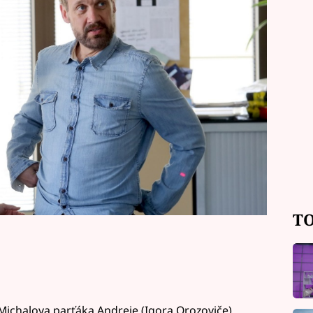
jako s "Evičkou utěšitelkou" v
m vztahu k sobě budou kolegové
e.
TO
 Michalova parťáka Andreje (Igora Orozoviče).