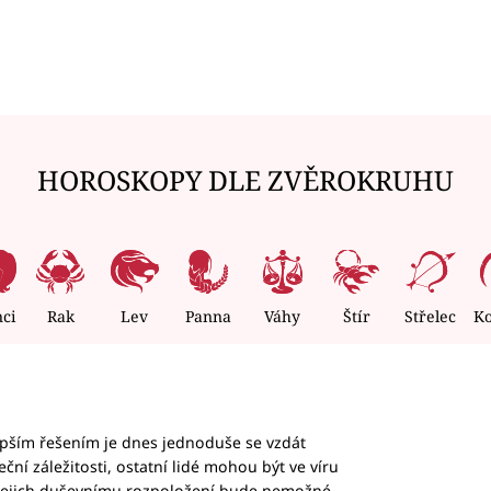
HOROSKOPY DLE ZVĚROKRUHU
nci
Rak
Lev
Panna
Váhy
Štír
Střelec
K
epším řešením je dnes jednoduše se vzdát
ční záležitosti, ostatní lidé mohou být ve víru
b jejich duševnímu rozpoložení bude nemožné,