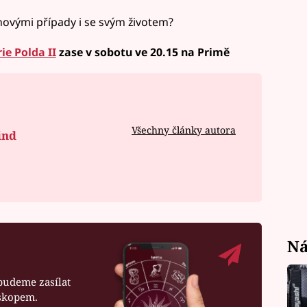
 novými případy i se svým životem?
rie Polda II
zase v sobotu ve 20.15 na Primě
Všechny články autora
ind
Ná
budeme zasílat
oskopem.