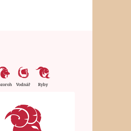
ozoroh
Vodnář
Ryby