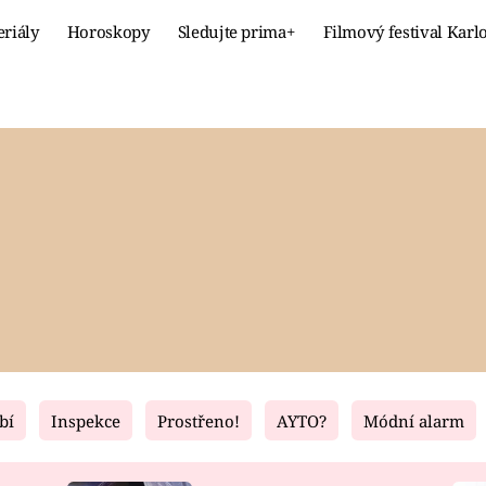
eriály
Horoskopy
Sledujte prima+
Filmový festival Karl
Celebrity
Recept
MÓDA A KRÁSA
HLAVNÍ JÍ
VZTAHY A SEX
SLADKÉ
PRIMA MAMINKA
ZDRAVÉ
bí
Inspekce
Prostřeno!
AYTO?
Módní alarm
Fresh
Living
RECEPTY
BYDLENÍ