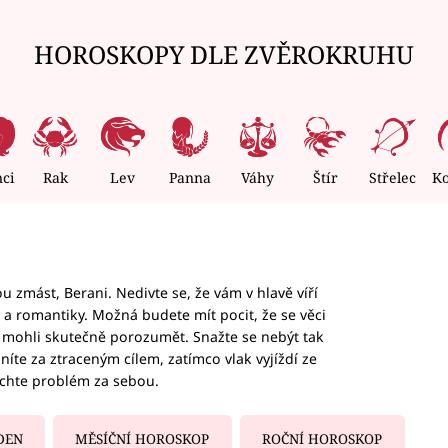
HOROSKOPY DLE ZVĚROKRUHU
nci
Rak
Lev
Panna
Váhy
Štír
Střelec
K
 zmást, Berani. Nedivte se, že vám v hlavě víří
ky a romantiky. Možná budete mít pocit, že se věci
jim mohli skutečně porozumět. Snažte se nebýt tak
honíte za ztraceným cílem, zatímco vlak vyjíždí ze
echte problém za sebou.
DEN
MĚSÍČNÍ HOROSKOP
ROČNÍ HOROSKOP