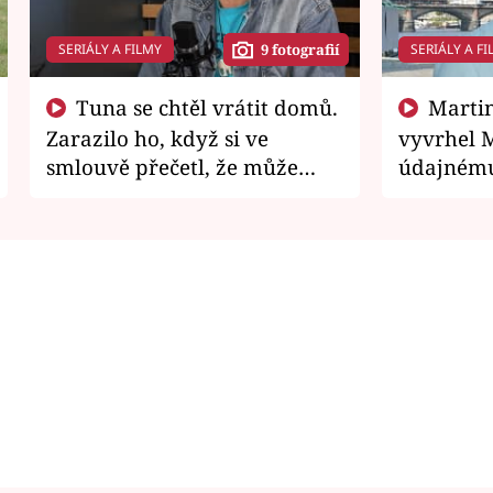
SERIÁLY A FILMY
SERIÁLY A FI
9 fotografií
Tuna se chtěl vrátit domů.
Martin Písařík jako
Zarazilo ho, když si ve
vyvrhel 
smlouvě přečetl, že může
údajnému
zemřít
je v nemil