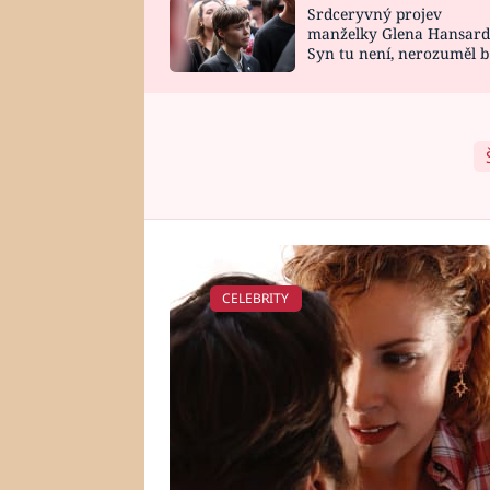
Srdceryvný projev
SNÁŘ
CELEBRITY
manželky Glena Hansard
Syn tu není, nerozuměl b
HOROSKOP NA
VAŘENÍ
tomu, vysvětlila
ROK 2023
CELEBRITY