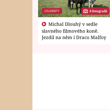
CELEBRITY
8 fotografií
Michal Dlouhý v sedle
slavného filmového koně.
Jezdil na něm i Draco Malfoy