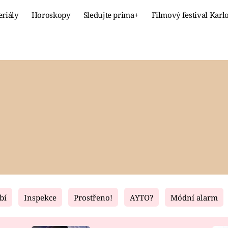
eriály
Horoskopy
Sledujte prima+
Filmový festival Karl
Celebrity
Recept
MÓDA A KRÁSA
HLAVNÍ JÍ
VZTAHY A SEX
SLADKÉ
PRIMA MAMINKA
ZDRAVÉ
bí
Inspekce
Prostřeno!
AYTO?
Módní alarm
Fresh
Living
RECEPTY
BYDLENÍ