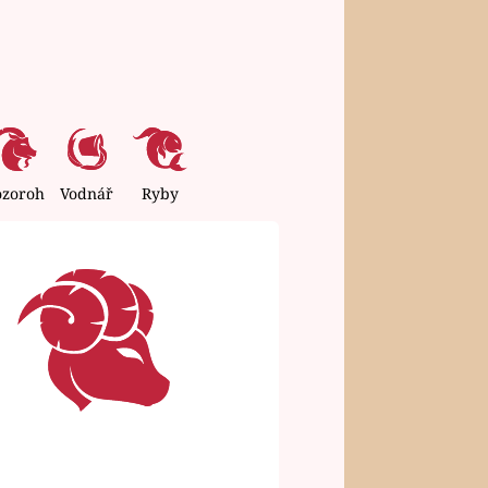
ozoroh
Vodnář
Ryby