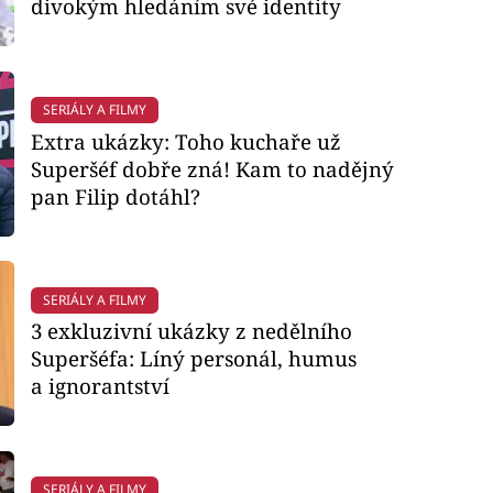
divokým hledáním své identity
SERIÁLY A FILMY
Extra ukázky: Toho kuchaře už
Superšéf dobře zná! Kam to nadějný
pan Filip dotáhl?
SERIÁLY A FILMY
3 exkluzivní ukázky z nedělního
Superšéfa: Líný personál, humus
a ignorantství
SERIÁLY A FILMY