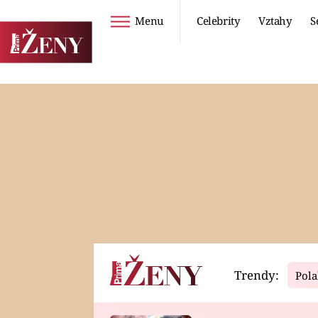
Menu
Celebrity
Vztahy
S
Seriály
Životní styl
ZOO
DIETY A HUBNUTÍ
PROSTŘENO!
CESTOVÁNÍ A
DOVOLENÁ
DUCH
ZDRAVÍ
Trendy:
Pola
Horoskopy
Video
ASTROČLÁNKY
SERIÁLY