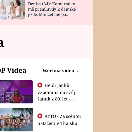
Denisa (34): Kamarádky
mě přemluvily k dámské
jízdě. Manžel mě po
návratu zaskočil
a
P Videa
Všechna videa
Heidi Janků
vzpomíná na svůj
šatník z 80. let -
Shopaholičky
AYTO - Za scénou
natáčení v Thajsku