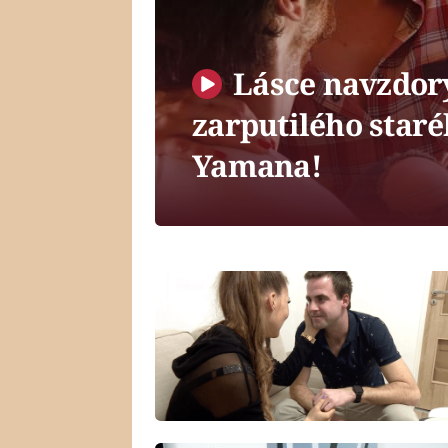
Lásce navzdory
zarputilého star
Yamana!