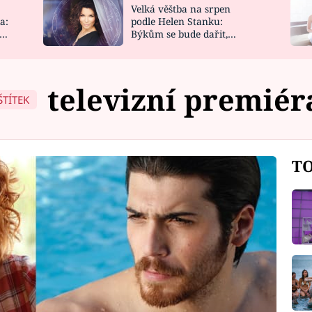
Velká věštba na srpen
NOVINKY
ZAHRADA
a:
podle Helen Stanku:
y
Býkům se bude dařit,
VIDEORECEPTY
DESIGN
Vodnáře čeká jízda
televizní premiér
ŠTÍTEK
TO