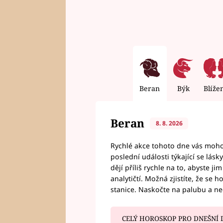
Beran
Býk
Blíže
Beran
8. 8. 2026
Rychlé akce tohoto dne vás mohou
poslední události týkající se lás
dějí příliš rychle na to, abyste 
analytičtí. Možná zjistíte, že se 
stanice. Naskočte na palubu a n
CELÝ HOROSKOP PRO DNEŠNÍ 