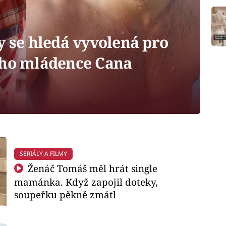
 se hledá vyvolená pro
ého mládence Cana
SERIÁLY A FILMY
Ženáč Tomáš měl hrát single
mamánka. Když zapojil doteky,
soupeřku pěkně zmátl