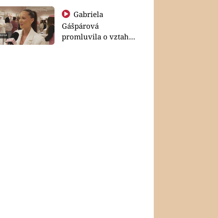
Gabriela
Gášpárová
promluvila o vztahu
a zakládání rodiny