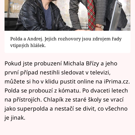
Horoskopy
Sledujte prima+
Filmový festival Karlovy Vary
Polda a Andrej. Jejich rozhovory jsou zdrojem řady
Pořady
vtipných hlášek.
Mámy sobě
Pokud jste probuzení Michala Břízy a jeho
první případ nestihli sledovat v televizi,
Přihlášení
můžete si ho v klidu pustit online na iPrima.cz.
Polda se probouzí z kómatu. Po dvaceti letech
na přístrojích. Chlapík ze staré školy se vrací
Sledujte nás
jako superpolda a nestačí se divit, co všechno
je jinak.