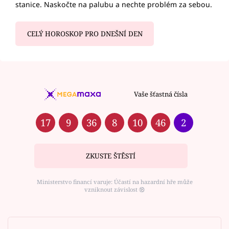
stanice. Naskočte na palubu a nechte problém za sebou.
CELÝ HOROSKOP PRO DNEŠNÍ DEN
Vaše šťastná čísla
17
9
36
8
10
46
2
ZKUSTE ŠTĚSTÍ
Ministerstvo financí varuje: Účastí na hazardní hře může
vzniknout závislost ⑱