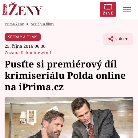
ŽIVĚ
Prima Ženy
■
Seriály a filmy
Trendy:
Polabí
Inspekce
Prostřeno!
AYTO?
SERIÁLY A FILMY
SDÍLET
Módní alarm
Zrádci
Proměny
25. října 2016 06:30
Zuzana Schneidewind
Pusťte si premiérový díl
krimiseriálu Polda online
Témata
na iPrima.cz
Celebrity
Vztahy
Seriály