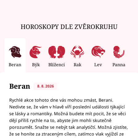
HOROSKOPY DLE ZVĚROKRUHU
Beran
Býk
Blíženci
Rak
Lev
Panna
V
Beran
8. 8. 2026
Rychlé akce tohoto dne vás mohou zmást, Berani.
Nedivte se, že vám v hlavě víří poslední události týkající
se lásky a romantiky. Možná budete mít pocit, že se věci
dějí příliš rychle na to, abyste jim mohli skutečně
porozumět. Snažte se nebýt tak analytičtí. Možná zjistíte,
že se honíte za ztraceným cílem, zatímco vlak vyjíždí ze