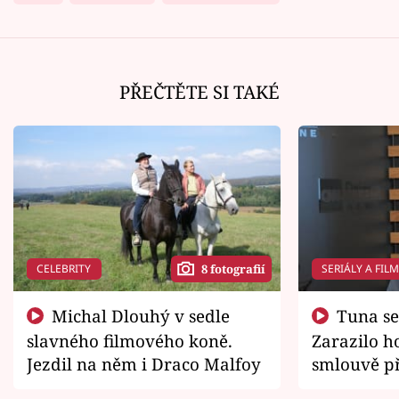
PŘEČTĚTE SI TAKÉ
CELEBRITY
SERIÁLY A FIL
8 fotografií
Michal Dlouhý v sedle
Tuna se chtěl vrátit domů.
slavného filmového koně.
Zarazilo ho
Jezdil na něm i Draco Malfoy
smlouvě př
zemřít