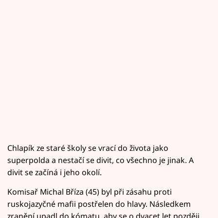
Chlapík ze staré školy se vrací do života jako
superpolda a nestačí se divit, co všechno je jinak. A
divit se začíná i jeho okolí.
Komisař Michal Bříza (45) byl při zásahu proti
ruskojazyčné mafii postřelen do hlavy. Následkem
zranění upadl do kómatu, aby se o dvacet let později