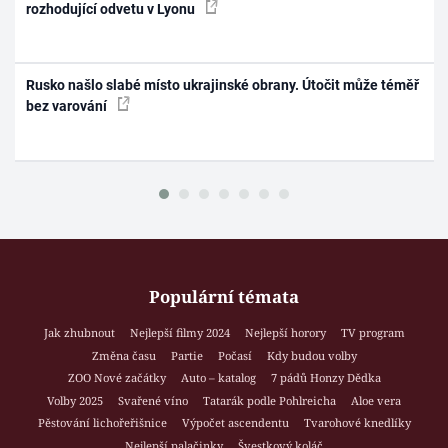
rozhodující odvetu v Lyonu
Rusko našlo slabé místo ukrajinské obrany. Útočit může téměř
bez varování
Populární témata
Jak zhubnout
Nejlepší filmy 2024
Nejlepší horory
TV program
Změna času
Partie
Počasí
Kdy budou volby
ZOO Nové začátky
Auto – katalog
7 pádů Honzy Dědka
Volby 2025
Svařené víno
Tatarák podle Pohlreicha
Aloe vera
Pěstování lichořeřišnice
Výpočet ascendentu
Tvarohové knedlíky
Nejlepší palačinky
Švestkový koláč