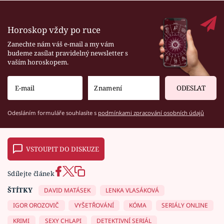
Horoskop vždy po ruce
Zanechte nám váš e-mail a my vám
budeme zasílat pravidelný newsletter s
vaším horoskopem.
ODESLAT
Odesláním formuláře souhlasíte s
podmínkami zpracování osobních údajů
VSTOUPIT DO DISKUZE
Sdílejte článek
ŠTÍTKY
DAVID MATÁSEK
LENKA VLASÁKOVÁ
IGOR OROZOVIČ
VYŠETŘOVÁNÍ
KÓMA
SERIÁLY ONLINE
KRIMI
SEXY CHLAPI
DETEKTIVNÍ SERIÁL