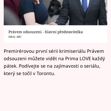
Horoskopy
Sledujte prima+
Filmový festival Karlovy Vary
Právem odsouzeni - hlavní představitelka
Pořady
Zdroj: ABC
Mámy sobě
Premirérovou první sérii krimiseriálu Právem
odsouzeni můžete vidět na Prima LOVE každý
Přihlášení
pátek. Podívejte se na zajímavosti o seriálu,
který se točil v Torontu.
Sledujte nás