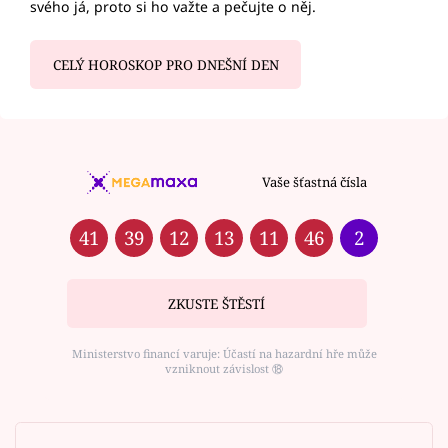
svého já, proto si ho važte a pečujte o něj.
CELÝ HOROSKOP PRO DNEŠNÍ DEN
Vaše šťastná čísla
41
39
12
13
11
46
2
ZKUSTE ŠTĚSTÍ
Ministerstvo financí varuje: Účastí na hazardní hře může
vzniknout závislost ⑱