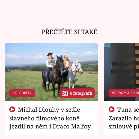
PŘEČTĚTE SI TAKÉ
CELEBRITY
SERIÁLY A FIL
8 fotografií
Michal Dlouhý v sedle
Tuna se chtěl vrátit domů.
slavného filmového koně.
Zarazilo ho
Jezdil na něm i Draco Malfoy
smlouvě př
zemřít