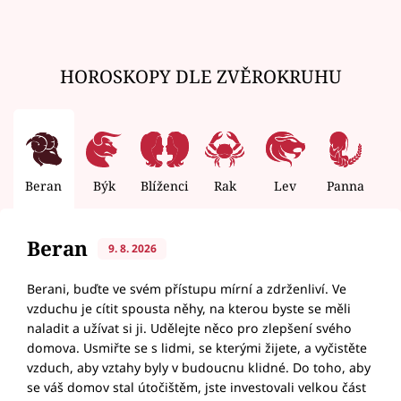
HOROSKOPY DLE ZVĚROKRUHU
Beran
Býk
Blíženci
Rak
Lev
Panna
V
Beran
9. 8. 2026
Berani, buďte ve svém přístupu mírní a zdrženliví. Ve
vzduchu je cítit spousta něhy, na kterou byste se měli
naladit a užívat si ji. Udělejte něco pro zlepšení svého
domova. Usmiřte se s lidmi, se kterými žijete, a vyčistěte
vzduch, aby vztahy byly v budoucnu klidné. Do toho, aby
se váš domov stal útočištěm, jste investovali velkou část