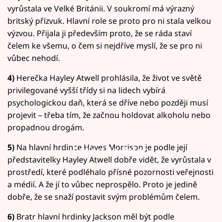
vyrůstala ve Velké Británii. V soukromí má výrazný
britský přízvuk. Hlavní role se proto pro ni stala velkou
výzvou. Přijala ji především proto, že se ráda staví
čelem ke všemu, o čem si nejdříve myslí, že se pro ni
vůbec nehodí.
4)
Herečka Hayley Atwell prohlásila, že život ve světě
privilegované vyšší třídy si na lidech vybírá
psychologickou daň, která se dříve nebo později musí
projevit – třeba tím, že začnou holdovat alkoholu nebo
propadnou drogám.
5)
Na hlavní hrdince Hayes Morrison je podle její
Failed to fetch
představitelky Hayley Atwell dobře vidět, že vyrůstala v
prostředí, které podléhalo přísné pozornosti veřejnosti
a médií. A že jí to vůbec neprospělo. Proto je jedině
dobře, že se snaží postavit svým problémům čelem.
6)
Bratr hlavní hrdinky Jackson měl být podle