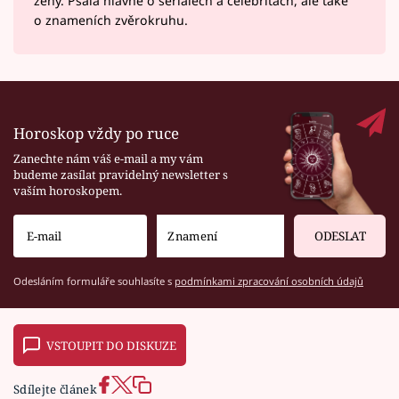
ženy. Psala hlavně o seriálech a celebritách, ale také
o znameních zvěrokruhu.
Horoskop vždy po ruce
Zanechte nám váš e-mail a my vám
budeme zasílat pravidelný newsletter s
vaším horoskopem.
ODESLAT
Odesláním formuláře souhlasíte s
podmínkami zpracování osobních údajů
VSTOUPIT DO DISKUZE
Sdílejte článek