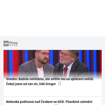
Vondra: Babiše nehlídáte, ale svítíte mu na uplácení voličů.
Čekal jsem od vás víc, řekl Gregor
Nebeská podívaná nad Českem se blíží. Působivé zatmění