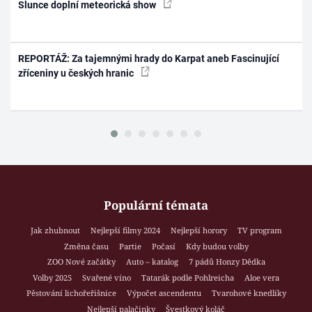
Slunce doplní meteorická show
REPORTÁŽ: Za tajemnými hrady do Karpat aneb Fascinující
zříceniny u českých hranic
Populární témata
Jak zhubnout
Nejlepší filmy 2024
Nejlepší horory
TV program
Změna času
Partie
Počasí
Kdy budou volby
ZOO Nové začátky
Auto – katalog
7 pádů Honzy Dědka
Volby 2025
Svařené víno
Tatarák podle Pohlreicha
Aloe vera
Pěstování lichořeřišnice
Výpočet ascendentu
Tvarohové knedlíky
Nejlepší palačinky
Švestkový koláč