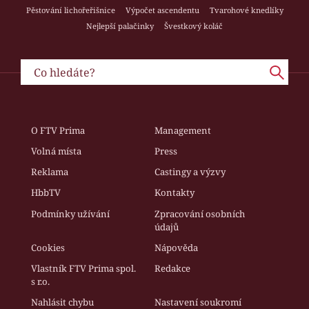
Pěstování lichořeřišnice
Výpočet ascendentu
Tvarohové knedlíky
Nejlepší palačinky
Švestkový koláč
O FTV Prima
Management
Volná místa
Press
Reklama
Castingy a výzvy
HbbTV
Kontakty
Podmínky užívání
Zpracování osobních
údajů
Cookies
Nápověda
Vlastník FTV Prima spol.
Redakce
s r.o.
Nahlásit chybu
Nastavení soukromí