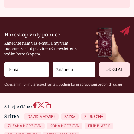
Horoskop vždy po ruce
Zanechte nám váš e-mail a my vám
budeme zasílat pravidelný newsletter s
vaším horoskopem.
ODESLAT
Odesláním formuláře souhlasíte s
podmínkami zpracování osobních údajů
Sdílejte článek
ŠTÍTKY
DAVID MATÁSEK
SÁZKA
SLUNEČNÁ
ZUZANA NORISOVÁ
SOŇA NORISOVÁ
FILIP BLAŽEK