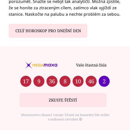
porozumět. Snažte se nebýt tak analytičtí. Možná zjistíte,
že se honíte za ztraceným cílem, zatímco vlak vyjíždí ze
stanice. Naskočte na palubu a nechte problém za sebou.
CELÝ HOROSKOP PRO DNEŠNÍ DEN
Vaše šťastná čísla
17
9
36
8
10
46
2
ZKUSTE ŠTĚSTÍ
Ministerstvo financí varuje: Účastí na hazardní hře může
vzniknout závislost ⑱