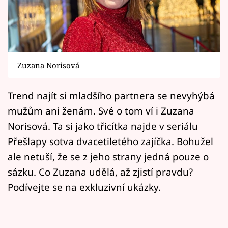
Horoskopy
Sledujte prima+
Filmový festival Karlovy Vary
Zuzana Norisová
Pořady
Trend najít si mladšího partnera se nevyhýbá
Mámy sobě
mužům ani ženám. Své o tom ví i Zuzana
Norisová. Ta si jako třicítka najde v seriálu
Přihlášení
Přešlapy sotva dvacetiletého zajíčka. Bohužel
ale netuší, že se z jeho strany jedná pouze o
sázku. Co Zuzana udělá, až zjistí pravdu?
Sledujte nás
Podívejte se na exkluzivní ukázky.