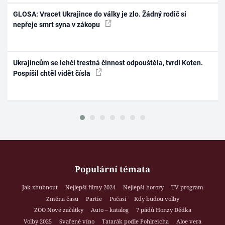
GLOSA: Vracet Ukrajince do války je zlo. Žádný rodič si
nepřeje smrt syna v zákopu
Ukrajincům se lehčí trestná činnost odpouštěla, tvrdí Koten.
Pospíšil chtěl vidět čísla
Populární témata
Jak zhubnout
Nejlepší filmy 2024
Nejlepší horory
TV program
Změna času
Partie
Počasí
Kdy budou volby
ZOO Nové začátky
Auto – katalog
7 pádů Honzy Dědka
Volby 2025
Svařené víno
Tatarák podle Pohlreicha
Aloe vera