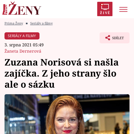
ŽIVĚ
Prima Ženy
■
Seriály a filmy
Trendy:
Polabí
Inspekce
Prostřeno!
AYTO?
SERIÁLY A FILMY
SDÍLET
Módní alarm
Zrádci
Proměny
3. srpna 2021 05:49
Žaneta Dernerová
Zuzana Norisová si našla
zajíčka. Z jeho strany šlo
Témata
ale o sázku
Celebrity
Vztahy
Seriály