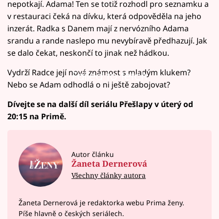
nepotkají. Adama! Ten se totiž rozhodl pro seznamku a
v restauraci čeká na dívku, která odpověděla na jeho
inzerát. Radka s Danem mají z nervózního Adama
srandu a rande naslepo mu nevybíravě předhazují. Jak
se dalo čekat, neskončí to jinak než hádkou.
Vydrží Radce její nová známost s mladým klukem?
Failed to fetch
Nebo se Adam odhodlá o ni ještě zabojovat?
Dívejte se na další díl seriálu Přešlapy v úterý od
20:15 na Primě.
Autor článku
Žaneta Dernerová
Všechny články autora
Žaneta Dernerová je redaktorka webu Prima ženy.
Píše hlavně o českých seriálech.