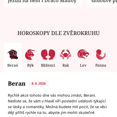
Jezdil na něm i Draco Malfoy
smlouvě př
zemřít
HOROSKOPY DLE ZVĚROKRUHU
Beran
Býk
Blíženci
Rak
Lev
Panna
V
Beran
8. 8. 2026
Rychlé akce tohoto dne vás mohou zmást, Berani.
Nedivte se, že vám v hlavě víří poslední události týkající
se lásky a romantiky. Možná budete mít pocit, že se věci
dějí příliš rychle na to, abyste jim mohli skutečně