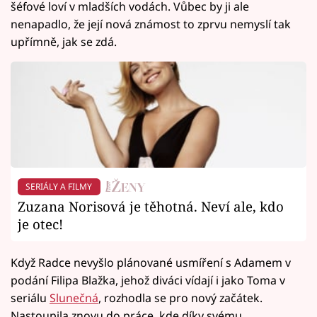
šéfové loví v mladších vodách. Vůbec by ji ale
nenapadlo, že její nová známost to zprvu nemyslí tak
upřímně, jak se zdá.
SERIÁLY A FILMY
Zuzana Norisová je těhotná. Neví ale, kdo
je otec!
Když Radce nevyšlo plánované usmíření s Adamem v
podání Filipa Blažka, jehož diváci vídají i jako Toma v
seriálu
Slunečná
, rozhodla se pro nový začátek.
Nastoupila znovu do práce, kde díky svému