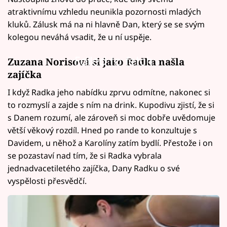
atraktivnímu vzhledu neunikla pozornosti mladých
kluků. Zálusk má na ni hlavně Dan, který se se svým
kolegou neváhá vsadit, že u ní uspěje.
Failed to fetch
Zuzana Norisová si jako Radka našla
zajíčka
I když Radka jeho nabídku zprvu odmítne, nakonec si
to rozmyslí a zajde s ním na drink. Kupodivu zjistí, že si
s Danem rozumí, ale zároveň si moc dobře uvědomuje
větší věkový rozdíl. Hned po rande to konzultuje s
Davidem, u něhož a Karolíny zatím bydlí. Přestože i on
se pozastaví nad tím, že si Radka vybrala
jednadvacetiletého zajíčka, Dany Radku o své
vyspělosti přesvědčí.