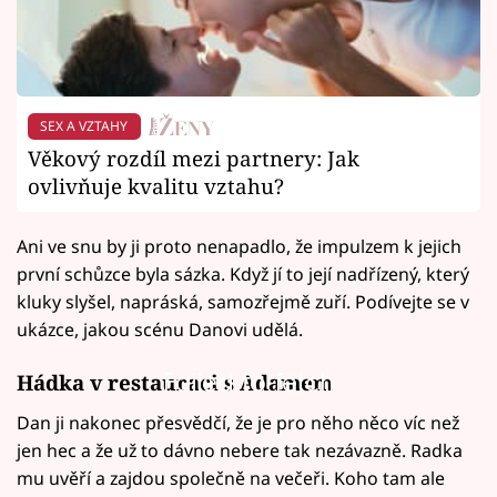
SEX A VZTAHY
Věkový rozdíl mezi partnery: Jak
ovlivňuje kvalitu vztahu?
Ani ve snu by ji proto nenapadlo, že impulzem k jejich
první schůzce byla sázka. Když jí to její nadřízený, který
kluky slyšel, napráská, samozřejmě zuří. Podívejte se v
ukázce, jakou scénu Danovi udělá.
Failed to fetch
Hádka v restauraci s Adamem
Dan ji nakonec přesvědčí, že je pro něho něco víc než
jen hec a že už to dávno nebere tak nezávazně. Radka
mu uvěří a zajdou společně na večeři. Koho tam ale