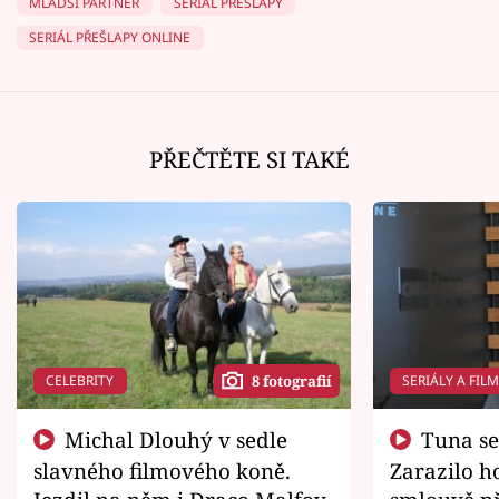
MLADŠÍ PARTNER
SERIÁL PŘEŠLAPY
SERIÁL PŘEŠLAPY ONLINE
PŘEČTĚTE SI TAKÉ
CELEBRITY
SERIÁLY A FIL
8 fotografií
Michal Dlouhý v sedle
Tuna se chtěl vrátit domů.
slavného filmového koně.
Zarazilo ho