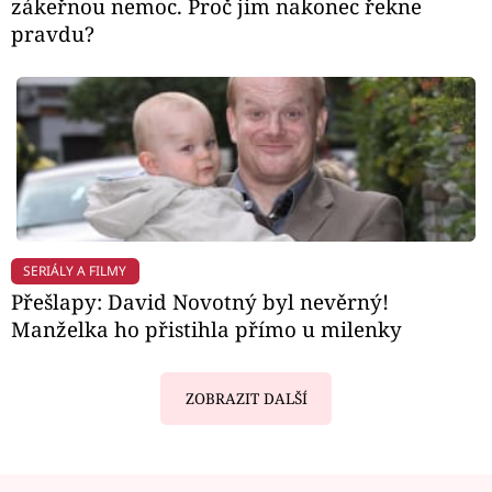
zákeřnou nemoc. Proč jim nakonec řekne
pravdu?
SERIÁLY A FILMY
Přešlapy: David Novotný byl nevěrný!
Manželka ho přistihla přímo u milenky
ZOBRAZIT DALŠÍ