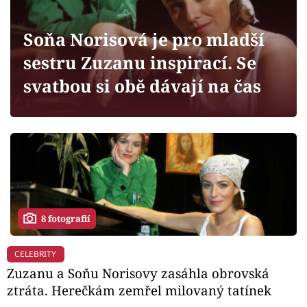
Horoskopy
Sledujte prima+
Soňa Norisová je pro mladší
sestru Zuzanu inspirací. Se
Filmový festival Karlovy Vary
svatbou si obě dávají na čas
Pořady
Mámy sobě
Přihlášení
8 fotografií
Sledujte nás
CELEBRITY
Zuzanu a Soňu Norisovy zasáhla obrovská
ztráta. Herečkám zemřel milovaný tatínek