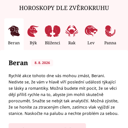
HOROSKOPY DLE ZVĚROKRUHU
Beran
Býk
Blíženci
Rak
Lev
Panna
V
Beran
8. 8. 2026
Rychlé akce tohoto dne vás mohou zmást, Berani.
Nedivte se, že vám v hlavě víří poslední události týkající
se lásky a romantiky. Možná budete mít pocit, že se věci
dějí příliš rychle na to, abyste jim mohli skutečně
porozumět. Snažte se nebýt tak analytičtí. Možná zjistíte,
že se honíte za ztraceným cílem, zatímco vlak vyjíždí ze
stanice. Naskočte na palubu a nechte problém za sebou.