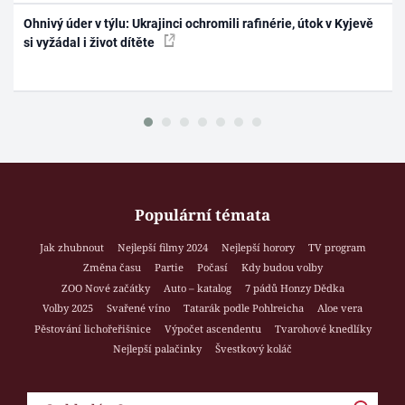
Ohnivý úder v týlu: Ukrajinci ochromili rafinérie, útok v Kyjevě
si vyžádal i život dítěte
Populární témata
Jak zhubnout
Nejlepší filmy 2024
Nejlepší horory
TV program
Změna času
Partie
Počasí
Kdy budou volby
ZOO Nové začátky
Auto – katalog
7 pádů Honzy Dědka
Volby 2025
Svařené víno
Tatarák podle Pohlreicha
Aloe vera
Pěstování lichořeřišnice
Výpočet ascendentu
Tvarohové knedlíky
Nejlepší palačinky
Švestkový koláč