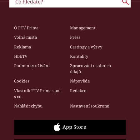
O FTV Prima
Management
Volná místa
Press
Reklama
Castingy a výzvy
HbbTV
Kontakty
Podmínky užívání
Zpracování osobních
údajů
Cookies
Nápověda
Vlastník FTV Prima spol.
Redakce
s r.o.
Nahlásit chybu
Nastavení soukromí
App Store