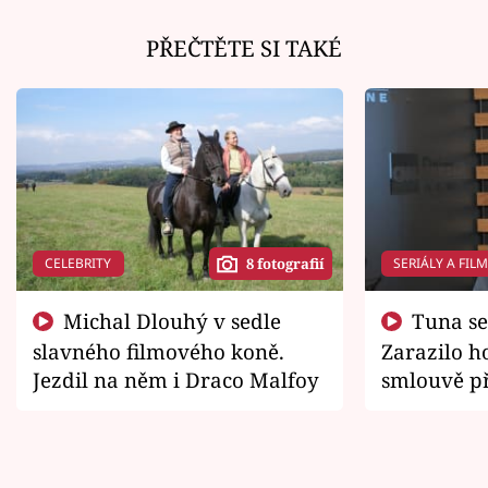
PŘEČTĚTE SI TAKÉ
CELEBRITY
SERIÁLY A FIL
8 fotografií
Michal Dlouhý v sedle
Tuna se chtěl vrátit domů.
slavného filmového koně.
Zarazilo ho
Jezdil na něm i Draco Malfoy
smlouvě př
zemřít