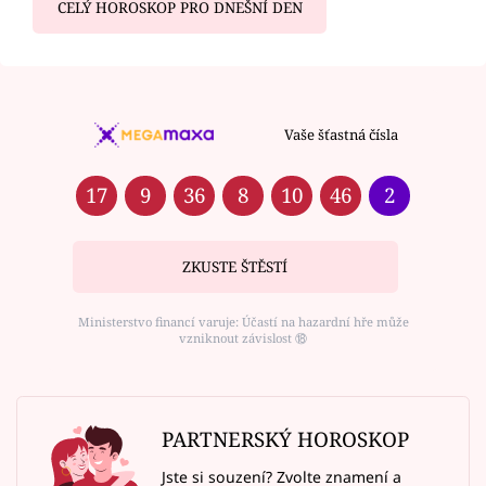
CELÝ HOROSKOP PRO DNEŠNÍ DEN
Vaše šťastná čísla
17
9
36
8
10
46
2
ZKUSTE ŠTĚSTÍ
Ministerstvo financí varuje: Účastí na hazardní hře může
vzniknout závislost ⑱
PARTNERSKÝ HOROSKOP
Jste si souzení? Zvolte znamení a