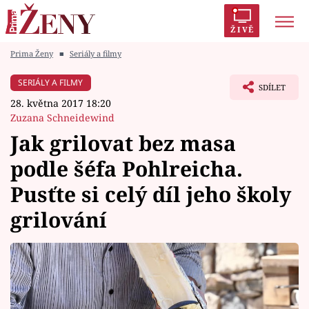
ŽIVĚ
Prima Ženy
■
Seriály a filmy
Trendy:
Polabí
Inspekce
Prostřeno!
AYTO?
SERIÁLY A FILMY
SDÍLET
Módní alarm
Zrádci
Proměny
28. května 2017 18:20
Zuzana Schneidewind
Jak grilovat bez masa
podle šéfa Pohlreicha.
Témata
Pusťte si celý díl jeho školy
Celebrity
grilování
Vztahy
Seriály