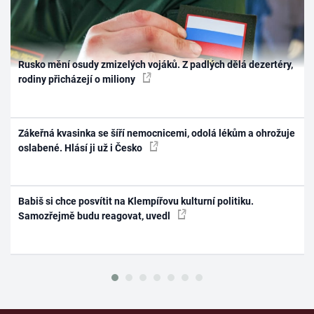
Rusko mění osudy zmizelých vojáků. Z padlých dělá dezertéry,
rodiny přicházejí o miliony
Zákeřná kvasinka se šíří nemocnicemi, odolá lékům a ohrožuje
oslabené. Hlásí ji už i Česko
Babiš si chce posvítit na Klempířovu kulturní politiku.
Samozřejmě budu reagovat, uvedl