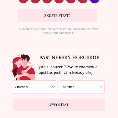
ZKUSTE ŠTĚSTÍ
Ministerstvo financí varuje: Účastí na hazardní hře může
vzniknout závislost ⑱
PARTNERSKÝ HOROSKOP
Jste si souzení? Zvolte znamení a
zjistěte, jestli vám hvězdy přejí.
VYPOČÍTAT