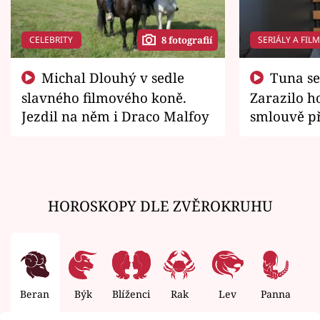
CELEBRITY
SERIÁLY A FIL
8 fotografií
Michal Dlouhý v sedle
Tuna se chtěl vrátit domů.
slavného filmového koně.
Zarazilo ho
Jezdil na něm i Draco Malfoy
smlouvě př
zemřít
HOROSKOPY DLE ZVĚROKRUHU
Beran
Býk
Blíženci
Rak
Lev
Panna
V