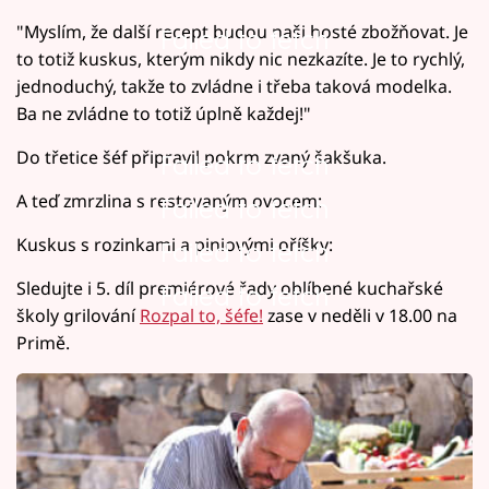
"Myslím, že další recept budou naši hosté zbožňovat. Je
Failed to fetch
to totiž kuskus, kterým nikdy nic nezkazíte. Je to rychlý,
jednoduchý, takže to zvládne i třeba taková modelka.
Ba ne zvládne to totiž úplně každej!"
Do třetice šéf připravil pokrm zvaný šakšuka.
Failed to fetch
A teď zmrzlina s restovaným ovocem:
Failed to fetch
Kuskus s rozinkami a piniovými oříšky:
Failed to fetch
Sledujte i 5. díl premiérové řady oblíbené kuchařské
Failed to fetch
školy grilování
Rozpal to, šéfe!
zase v neděli v 18.00 na
Primě.