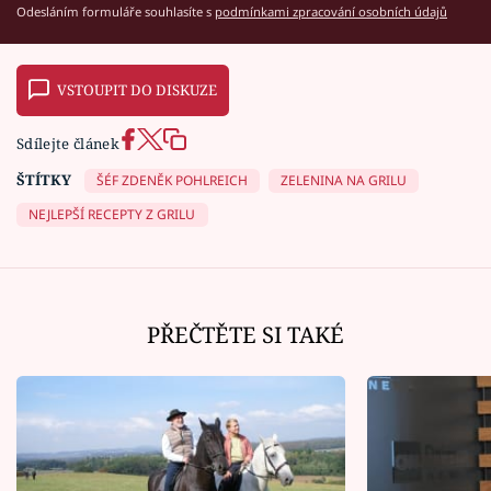
Odesláním formuláře souhlasíte s
podmínkami zpracování osobních údajů
VSTOUPIT DO DISKUZE
Sdílejte článek
ŠTÍTKY
ŠÉF ZDENĚK POHLREICH
ZELENINA NA GRILU
NEJLEPŠÍ RECEPTY Z GRILU
PŘEČTĚTE SI TAKÉ