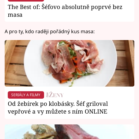
The Best of: Šéfovo absolutně poprvé bez
masa
A pro ty, kdo raději pořádný kus masa:
SERIÁLY A FILMY
Od žebírek po klobásky. Šéf griloval
vepřové a vy můžete s ním ONLINE