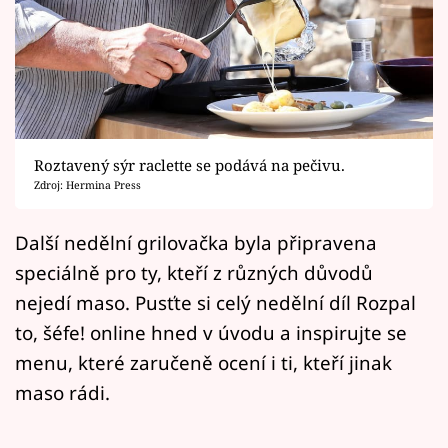
Horoskopy
Sledujte prima+
Filmový festival Karlovy Vary
Pořady
Roztavený sýr raclette se podává na pečivu.
Zdroj: Hermina Press
Mámy sobě
Další nedělní grilovačka byla připravena
Přihlášení
speciálně pro ty, kteří z různých důvodů
nejedí maso. Pusťte si celý nedělní díl Rozpal
to, šéfe! online hned v úvodu a inspirujte se
Sledujte nás
menu, které zaručeně ocení i ti, kteří jinak
maso rádi.