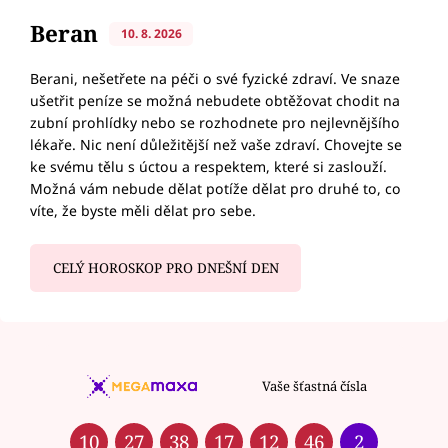
Beran
10. 8. 2026
Berani, nešetřete na péči o své fyzické zdraví. Ve snaze
ušetřit peníze se možná nebudete obtěžovat chodit na
zubní prohlídky nebo se rozhodnete pro nejlevnějšího
lékaře. Nic není důležitější než vaše zdraví. Chovejte se
ke svému tělu s úctou a respektem, které si zaslouží.
Možná vám nebude dělat potíže dělat pro druhé to, co
víte, že byste měli dělat pro sebe.
CELÝ HOROSKOP PRO DNEŠNÍ DEN
Vaše šťastná čísla
10
27
38
17
12
46
2