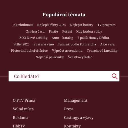
Populární témata
Jak zhubnout
Nejlepší filmy 2024
Nejlepší horory
TV program
Změna času
Partie
Počasí
Kdy budou volby
ZOO Nové začátky
Auto – katalog
7 pádů Honzy Dědka
Volby 2025
Svařené víno
Tatarák podle Pohlreicha
Aloe vera
Pěstování lichořeřišnice
Výpočet ascendentu
Tvarohové knedlíky
Nejlepší palačinky
Švestkový koláč
O FTV Prima
Management
Volná místa
Press
Reklama
Castingy a výzvy
HbbTV
Kontakty