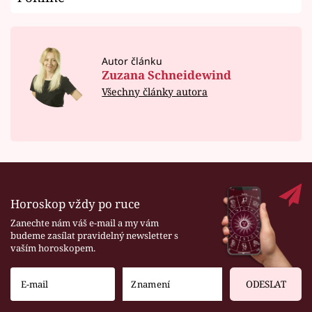
Autor článku
Zuzana Schneidewind
Všechny články autora
Horoskop vždy po ruce
Zanechte nám váš e-mail a my vám
budeme zasílat pravidelný newsletter s
vaším horoskopem.
ODESLAT