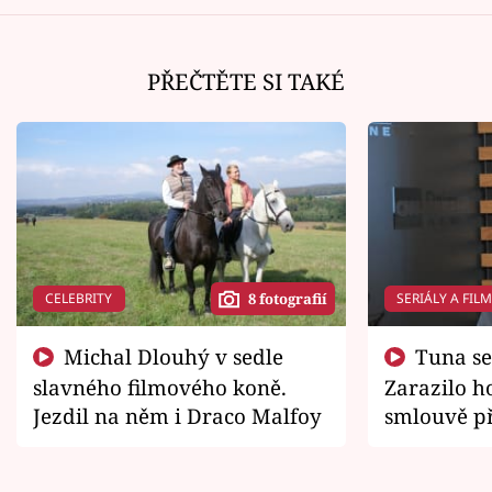
PŘEČTĚTE SI TAKÉ
CELEBRITY
SERIÁLY A FIL
8 fotografií
Michal Dlouhý v sedle
Tuna se chtěl vrátit domů.
slavného filmového koně.
Zarazilo ho
Jezdil na něm i Draco Malfoy
smlouvě př
zemřít