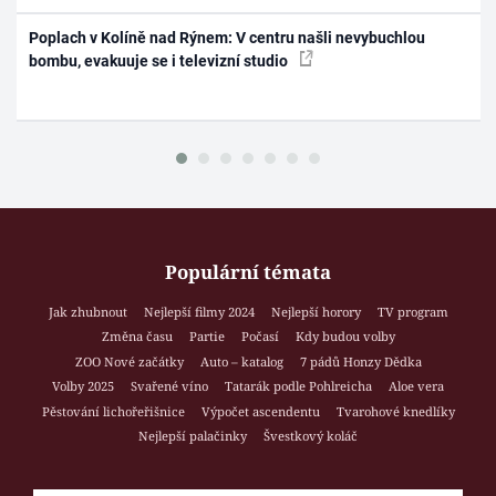
Poplach v Kolíně nad Rýnem: V centru našli nevybuchlou
bombu, evakuuje se i televizní studio
Populární témata
Jak zhubnout
Nejlepší filmy 2024
Nejlepší horory
TV program
Změna času
Partie
Počasí
Kdy budou volby
ZOO Nové začátky
Auto – katalog
7 pádů Honzy Dědka
Volby 2025
Svařené víno
Tatarák podle Pohlreicha
Aloe vera
Pěstování lichořeřišnice
Výpočet ascendentu
Tvarohové knedlíky
Nejlepší palačinky
Švestkový koláč