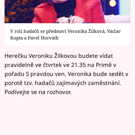
Horoskopy
Sledujte prima+
Filmový festival Karlovy Vary
V roli hadačů se představí Veronika Žilková, Václav
Kopta a Pavel Horváth
Pořady
Herečku Veroniku Žilkovou budete vídat
Mámy sobě
pravidelně ve čtvrtek ve 21.35 na Primě v
pořadu S pravdou ven. Veronika bude sedět v
Přihlášení
porotě tzv. hadačů zajímavých zaměstnání.
Podívejte se na rozhovor.
Sledujte nás