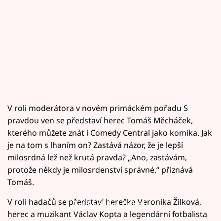
V roli moderátora v novém primáckém pořadu S
pravdou ven se představí herec Tomáš Měcháček,
kterého můžete znát i Comedy Central jako komika. Jak
je na tom s lhaním on? Zastává názor, že je lepší
milosrdná lež než krutá pravda? „Ano, zastávám,
protože někdy je milosrdenství správné,“ přiznává
Tomáš.
V roli hadačů se představí herečka Veronika Žilková,
Failed to fetch
herec a muzikant Václav Kopta a legendární fotbalista