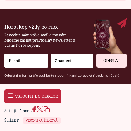
Horoskop vždy po ruce
Zanechte nám váš e-mail a my vám
budeme zasílat pravidelný newsletter s
vaším horoskopem.
ODESLAT
Odesláním formuláře souhlasíte s
podmínkami zpracování osobních údajů
VSTOUPIT DO DISKUZE
Sdílejte článek
ŠTÍTKY
VERONIKA ŽILKOVÁ