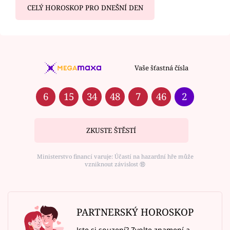
CELÝ HOROSKOP PRO DNEŠNÍ DEN
Vaše šťastná čísla
6
15
34
48
7
46
2
ZKUSTE ŠTĚSTÍ
Ministerstvo financí varuje: Účastí na hazardní hře může
vzniknout závislost ⑱
PARTNERSKÝ HOROSKOP
Jste si souzení? Zvolte znamení a