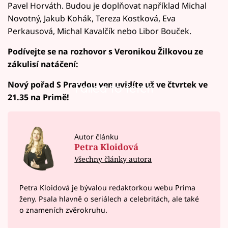
Pavel Horváth. Budou je doplňovat například Michal
Novotný, Jakub Kohák, Tereza Kostková, Eva
Perkausová, Michal Kavalčík nebo Libor Bouček.
Podívejte se na rozhovor s Veronikou Žilkovou ze
zákulisí natáčení:
Nový pořad S Pravdou ven uvidíte už ve čtvrtek ve
Failed to fetch
21.35 na Primě!
Autor článku
Petra Kloidová
Všechny články autora
Petra Kloidová je bývalou redaktorkou webu Prima
ženy. Psala hlavně o seriálech a celebritách, ale také
o znameních zvěrokruhu.