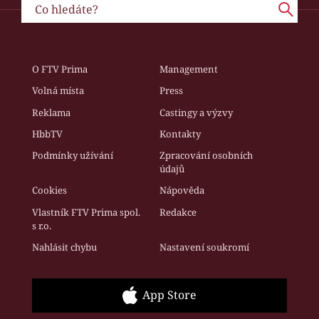
O FTV Prima
Management
Volná místa
Press
Reklama
Castingy a výzvy
HbbTV
Kontakty
Podmínky užívání
Zpracování osobních
údajů
Cookies
Nápověda
Vlastník FTV Prima spol.
Redakce
s r.o.
Nahlásit chybu
Nastavení soukromí
App Store