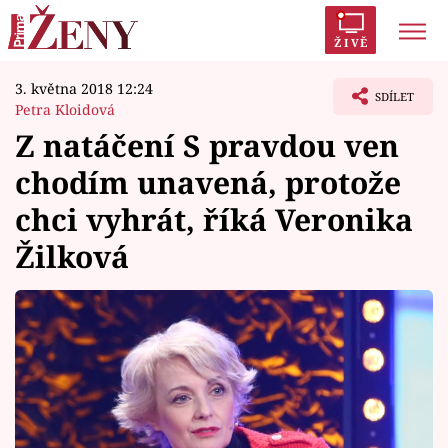
ŽIVĚ
3. května 2018 12:24
Trendy:
Polabí
Inspekce
Prostřeno!
AYTO?
SDÍLET
Petra Kloidová
Módní alarm
Zrádci
Proměny
Z natáčení S pravdou ven
chodím unavená, protože
chci vyhrát, říká Veronika
Žilková
Témata
Celebrity
Vztahy
Seriály