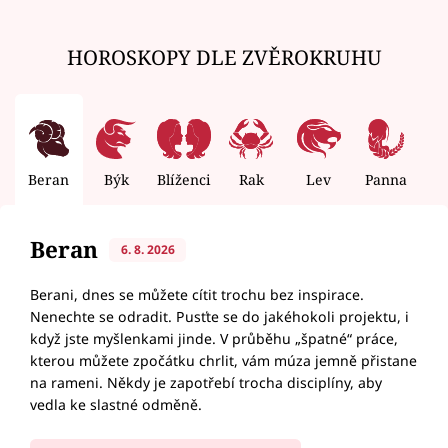
HOROSKOPY DLE ZVĚROKRUHU
Beran
Býk
Blíženci
Rak
Lev
Panna
V
Beran
6. 8. 2026
Berani, dnes se můžete cítit trochu bez inspirace.
Nenechte se odradit. Pusťte se do jakéhokoli projektu, i
když jste myšlenkami jinde. V průběhu „špatné“ práce,
kterou můžete zpočátku chrlit, vám múza jemně přistane
na rameni. Někdy je zapotřebí trocha disciplíny, aby
vedla ke slastné odměně.