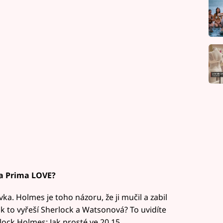
na Prima LOVE?
a. Holmes je toho názoru, že ji mučil a zabil
Jak to vyřeší Sherlock a Watsonová? To uvidíte
lock Holmes: Jak prosté ve 20.15.