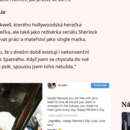
Liu
ockwell, kterého hollywoodská herečka
ečka, ale také jako režisérka seriálu Sherlock
vat práci a mateřství jako single matka.
o, že v dnešní době existují i nekonvenční
ic špatného. Když jsem se chystala do své
ptát, spoustu jsem toho netušila,"
Ná