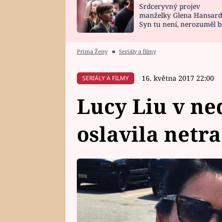
Srdceryvný projev
SNÁŘ
CELEBRITY
manželky Glena Hansard
Syn tu není, nerozuměl b
HOROSKOP NA
VAŘENÍ
tomu, vysvětlila
ROK 2023
Prima Ženy
■
Seriály a filmy
16. května 2017 22:00
SERIÁLY A FILMY
Lucy Liu v ne
oslavila netr