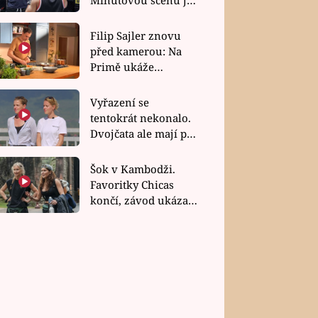
bez dubla
Filip Sajler znovu
před kamerou: Na
Primě ukáže
poctivou kuchyni i
rychlé recepty
Vyřazení se
tentokrát nekonalo.
Dvojčata ale mají po
uzavření třetí etapy
závodu nůž na krku
Šok v Kambodži.
Favoritky Chicas
končí, závod ukázal
svou nejtvrdší tvář