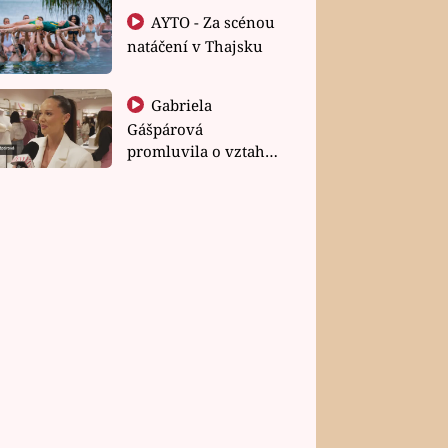
AYTO - Za scénou
natáčení v Thajsku
Gabriela
Gášpárová
promluvila o vztahu
a zakládání rodiny