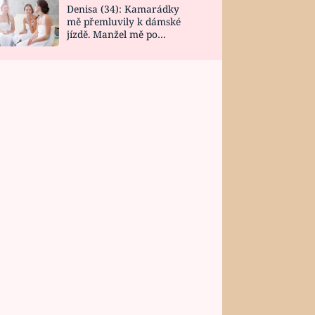
Denisa (34): Kamarádky
mě přemluvily k dámské
jízdě. Manžel mě po
návratu zaskočil