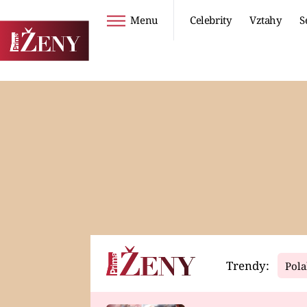
Menu
Celebrity
Vztahy
S
Seriály
Životní styl
ZOO
DIETY A HUBNUTÍ
PROSTŘENO!
CESTOVÁNÍ A
DOVOLENÁ
DUCH
ZDRAVÍ
Trendy:
Pola
Horoskopy
Video
ASTROČLÁNKY
SERIÁLY