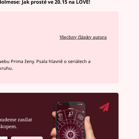
Holmese: Jak prosté ve 20.15 na LOVE!
Všechny články autora
webu Prima ženy. Psala hlavně o seriálech a
okruhu.
budeme zasílat
oskopem.