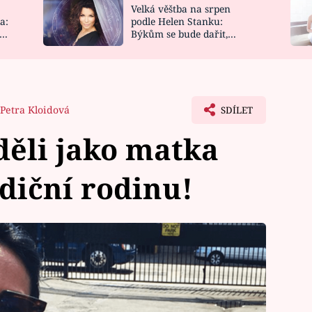
Velká věštba na srpen
NOVINKY
ZAHRADA
a:
podle Helen Stanku:
y
Býkům se bude dařit,
VIDEORECEPTY
DESIGN
Vodnáře čeká jízda
Petra Kloidová
SDÍLET
děli jako matka
adiční rodinu!