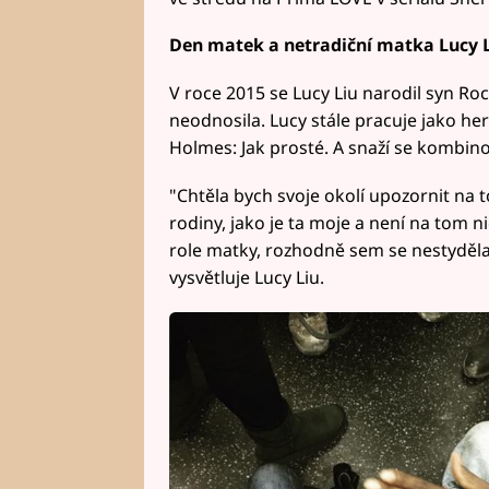
Den matek a netradiční matka Lucy 
V roce 2015 se Lucy Liu narodil syn R
neodnosila. Lucy stále pracuje jako her
Holmes: Jak prosté. A snaží se kombino
"Chtěla bych svoje okolí upozornit na t
rodiny, jako je ta moje a není na tom n
role matky, rozhodně sem se nestyděla 
vysvětluje Lucy Liu.