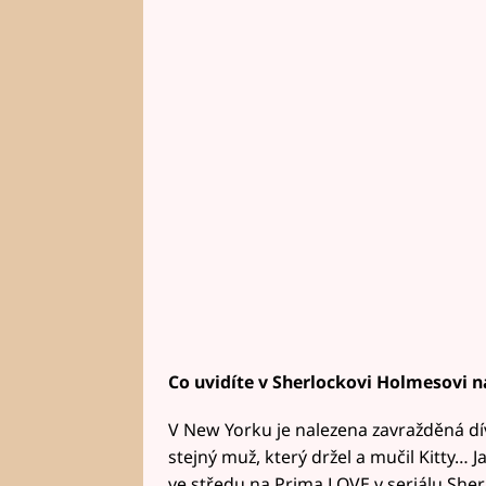
Co uvidíte v Sherlockovi Holmesovi 
V New Yorku je nalezena zavražděná dívk
stejný muž, který držel a mučil Kitty… 
ve středu na Prima LOVE v seriálu Sher