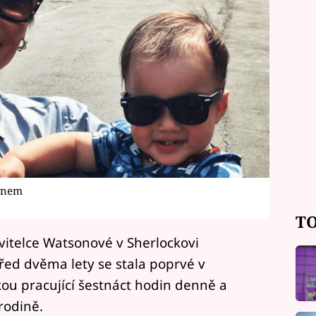
synem
TO
itelce Watsonové v Sherlockovi
ed dvěma lety se stala poprvé v
kou pracující šestnáct hodin denně a
rodině.