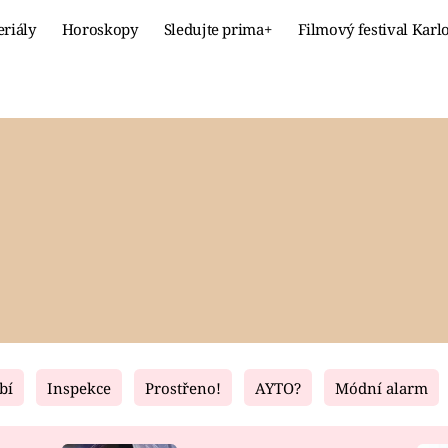
eriály
Horoskopy
Sledujte prima+
Filmový festival Karl
Celebrity
Recept
MÓDA A KRÁSA
HLAVNÍ JÍ
VZTAHY A SEX
SLADKÉ
PRIMA MAMINKA
ZDRAVÉ
bí
Inspekce
Prostřeno!
AYTO?
Módní alarm
Fresh
Living
RECEPTY
BYDLENÍ