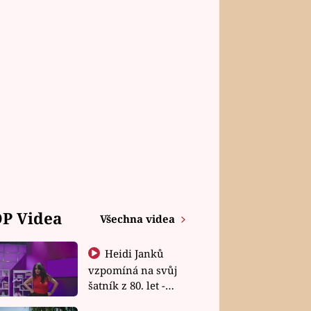
P Videa
Všechna videa
Heidi Janků
vzpomíná na svůj
šatník z 80. let -
Shopaholičky