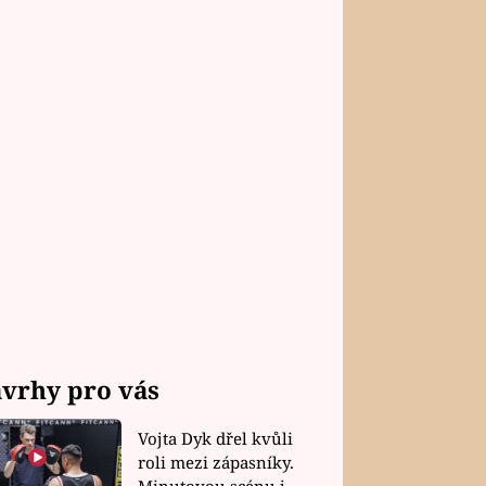
vrhy pro vás
Vojta Dyk dřel kvůli
roli mezi zápasníky.
Minutovou scénu jel