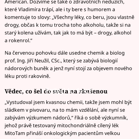
American. Dozvíme se také o zdravotních neduzích,
které Vladimíra trápí, ale i ty bere s humorem a
komentuje to slovy: „Všechny léky, co beru, jsou vlastně
drogy, občas k tomu trocha toho alkoholu, takže si na
starý kolena užívám, tak jak to má být – drogy, alkohol
a rokenrol.“
Na červenou pohovku dále usedne chemik a biolog
prof. Ing. Jiří Neužil, CSc., který se zabývá biologií
nádorových buněk a jenž nyní stojí za objevem nového
léku proti rakovině.
Failed to fetch
Vědec, co šel do světa na zkušenou
„Vystudoval jsem kvasnou chemii, takže jsem mohl být
sládkem v pivovaru, na to mám vzdělání, ale nyní se
zabývám výzkumem nádorů,“ říká o sobě výzkumník,
jehož právě testovaný mitochondriálně cílený lék
MitoTam přináší onkologickým pacientům velkou