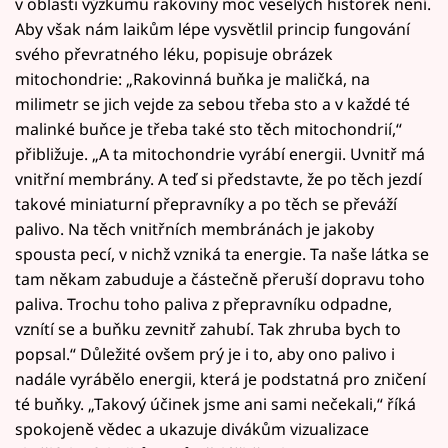
v oblasti výzkumu rakoviny moc veselých historek není.
Aby však nám laikům lépe vysvětlil princip fungování
svého převratného léku, popisuje obrázek
mitochondrie: „Rakovinná buňka je maličká, na
milimetr se jich vejde za sebou třeba sto a v každé té
malinké buňce je třeba také sto těch mitochondrií,“
přibližuje. „A ta mitochondrie vyrábí energii. Uvnitř má
vnitřní membrány. A teď si představte, že po těch jezdí
takové miniaturní přepravníky a po těch se převáží
palivo. Na těch vnitřních membránách je jakoby
spousta pecí, v nichž vzniká ta energie. Ta naše látka se
tam někam zabuduje a částečně přeruší dopravu toho
paliva. Trochu toho paliva z přepravníku odpadne,
vznítí se a buňku zevnitř zahubí. Tak zhruba bych to
popsal.“ Důležité ovšem prý je i to, aby ono palivo i
nadále vyrábělo energii, která je podstatná pro zničení
té buňky. „Takový účinek jsme ani sami nečekali,“ říká
spokojeně vědec a ukazuje divákům vizualizace