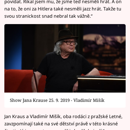
povídat. Říkal jsem mu, že jsme teď nesměli hrát. A on
na to, že oni za Hitlera také nesměli jazz hrát. Takže tu
svou stranickost snad nebral tak vážně.“
Show Jana Krause 25. 9. 2019 - Vladimír Mišík
Jan Kraus a Vladimír Mišík, oba rodáci z pražské Letné,
zavzpomínají také na své dětství právě v této krásné