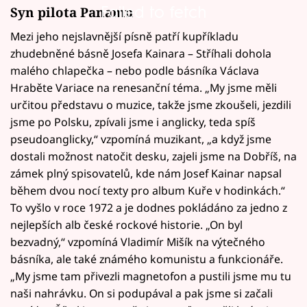
Failed to fetch
Syn pilota Panamu
Mezi jeho nejslavnější písně patří kupříkladu
zhudebněné básně Josefa Kainara – Stříhali dohola
malého chlapečka – nebo podle básníka Václava
Hraběte Variace na renesanční téma. „My jsme měli
určitou představu o muzice, takže jsme zkoušeli, jezdili
jsme po Polsku, zpívali jsme i anglicky, teda spíš
pseudoanglicky,“ vzpomíná muzikant, „a když jsme
dostali možnost natočit desku, zajeli jsme na Dobříš, na
zámek plný spisovatelů, kde nám Josef Kainar napsal
během dvou nocí texty pro album Kuře v hodinkách.“
To vyšlo v roce 1972 a je dodnes pokládáno za jedno z
nejlepších alb české rockové historie. „On byl
bezvadný,“ vzpomíná Vladimír Mišík na výtečného
básníka, ale také známého komunistu a funkcionáře.
„My jsme tam přivezli magnetofon a pustili jsme mu tu
naši nahrávku. On si podupával a pak jsme si začali