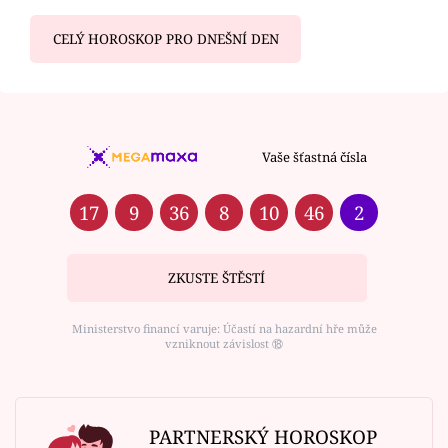
CELÝ HOROSKOP PRO DNEŠNÍ DEN
Vaše šťastná čísla
17
9
36
8
10
46
2
ZKUSTE ŠTĚSTÍ
Ministerstvo financí varuje: Účastí na hazardní hře může
vzniknout závislost ⑱
PARTNERSKÝ HOROSKOP