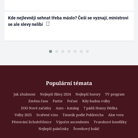
Kde nejlevněji sehnat třeba máslo? Češi se vyznají, ministrovi
se ale slevy nelíbí
Populární témata
Jak zhubnout
Nejlepší filmy 2024
Nejlepší horory
TV program
Změna času
Partie
Počasí
Kdy budou volby
ZOO Nové začátky
Auto – katalog
7 pádů Honzy Dědka
Volby 2025
Svařené víno
Tatarák podle Pohlreicha
Aloe vera
Pěstování lichořeřišnice
Výpočet ascendentu
Tvarohové knedlíky
Nejlepší palačinky
Švestkový koláč