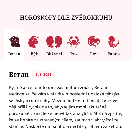
HOROSKOPY DLE ZVĚROKRUHU
Beran
Býk
Blíženci
Rak
Lev
Panna
V
Beran
8. 8. 2026
Rychlé akce tohoto dne vás mohou zmást, Berani.
Nedivte se, že vám v hlavě víří poslední události týkající
se lásky a romantiky. Možná budete mít pocit, že se věci
dějí příliš rychle na to, abyste jim mohli skutečně
porozumět. Snažte se nebýt tak analytičtí. Možná zjistíte,
že se honíte za ztraceným cílem, zatímco vlak vyjíždí ze
stanice. Naskočte na palubu a nechte problém za sebou.