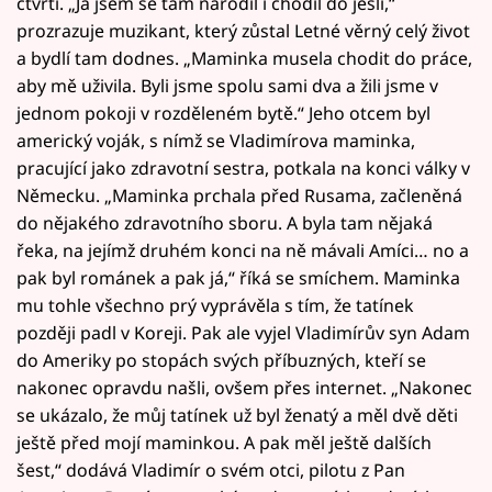
čtvrti. „Já jsem se tam narodil i chodil do jeslí,“
prozrazuje muzikant, který zůstal Letné věrný celý život
a bydlí tam dodnes. „Maminka musela chodit do práce,
aby mě uživila. Byli jsme spolu sami dva a žili jsme v
jednom pokoji v rozděleném bytě.“ Jeho otcem byl
americký voják, s nímž se Vladimírova maminka,
pracující jako zdravotní sestra, potkala na konci války v
Německu. „Maminka prchala před Rusama, začleněná
do nějakého zdravotního sboru. A byla tam nějaká
řeka, na jejímž druhém konci na ně mávali Amíci… no a
pak byl románek a pak já,“ říká se smíchem. Maminka
mu tohle všechno prý vyprávěla s tím, že tatínek
později padl v Koreji. Pak ale vyjel Vladimírův syn Adam
do Ameriky po stopách svých příbuzných, kteří se
nakonec opravdu našli, ovšem přes internet. „Nakonec
se ukázalo, že můj tatínek už byl ženatý a měl dvě děti
ještě před mojí maminkou. A pak měl ještě dalších
šest,“ dodává Vladimír o svém otci, pilotu z Pan