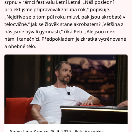
srpnu v rámci festivalu Letní Letná. „Náš poslední
projekt jsme připravovali zhruba rok,“ popisuje.
„Nejdříve se o tom půl roku mluví, pak jsou akrobaté v
tělocvičně.“ Jak se člověk stane akrobatem? „Většina z
nás jsme bývalí gymnasti,“ říká Petr. „Ale jsou mezi
námi i tanečníci. Předpokladem je zkrátka vytrénované
a ohebné tělo.
Show Jana Krause 25. 9. 2019 - Petr Horníček