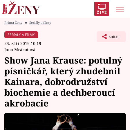
ŽIVĚ
Prima Ženy
■
Seriály a filmy
Trendy:
Polabí
Inspekce
Prostřeno!
AYTO?
SERIÁLY A FILMY
SDÍLET
Módní alarm
Zrádci
Proměny
25. září 2019 10:19
Jana Mrákotová
Show Jana Krause: potulný
písničkář, který zhudebnil
Témata
Kainara, dobrodružství
Celebrity
biochemie a dechberoucí
akrobacie
Vztahy
Seriály