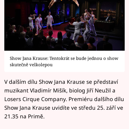
Horoskopy
Sledujte prima+
Filmový festival Karlovy Vary
Pořady
Mámy sobě
Show Jana Krause: Tentokrát se bude jednou o show
skutečně velkolepou
Přihlášení
V dalším dílu Show Jana Krause se představí
muzikant Vladimír Mišík, biolog Jiří Neužil a
Sledujte nás
Losers Cirque Company. Premiéru dalšího dílu
Show Jana Krause uvidíte ve středu 25. září ve
21.35 na Primě.