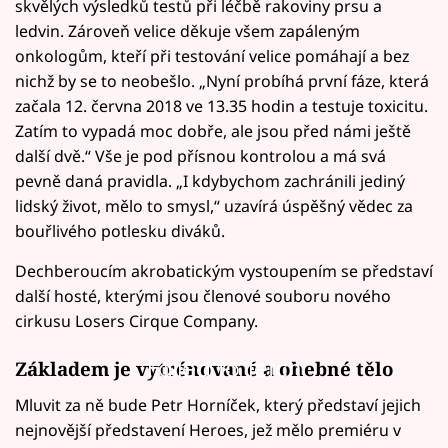
skvělých výsledků testů při léčbě rakoviny prsu a
ledvin. Zároveň velice děkuje všem zapáleným
onkologům, kteří při testování velice pomáhají a bez
nichž by se to neobešlo. „Nyní probíhá první fáze, která
začala 12. června 2018 ve 13.35 hodin a testuje toxicitu.
Zatím to vypadá moc dobře, ale jsou před námi ještě
další dvě.“ Vše je pod přísnou kontrolou a má svá
pevně daná pravidla. „I kdybychom zachránili jediný
lidský život, mělo to smysl,“ uzavírá úspěšný vědec za
bouřlivého potlesku diváků.
Dechberoucím akrobatickým vystoupením se představí
další hosté, kterými jsou členové souboru nového
cirkusu Losers Cirque Company.
Failed to fetch
Základem je vytrénované a ohebné tělo
Mluvit za ně bude Petr Horníček, který představí jejich
nejnovější představení Heroes, jež mělo premiéru v