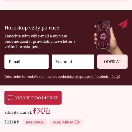
Horoskop vždy po ruce
Zanechte nám váš e-mail a my vám
budeme zasílat pravidelný newsletter s
vaším horoskopem.
ODESLAT
Odesláním formuláře souhlasíte s
podmínkami zpracování osobních údajů
VSTOUPIT DO DISKUZE
Sdílejte článek
ŠTÍTKY
JAN KRAUS
VLADIMÍR MIŠÍK