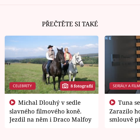
PŘEČTĚTE SI TAKÉ
CELEBRITY
SERIÁLY A FIL
8 fotografií
Michal Dlouhý v sedle
Tuna se chtěl vrátit domů.
slavného filmového koně.
Zarazilo ho
Jezdil na něm i Draco Malfoy
smlouvě př
zemřít