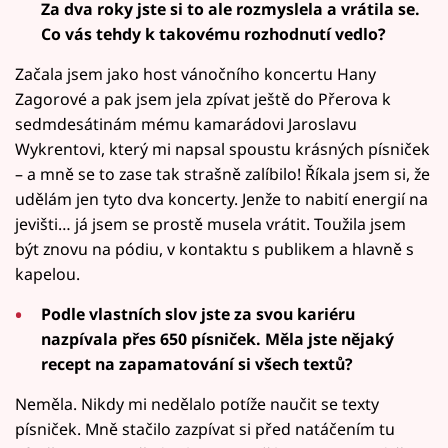
Za dva roky jste si to ale rozmyslela a vrátila se.
Co vás tehdy k takovému rozhodnutí vedlo?
Začala jsem jako host vánočního koncertu Hany
Zagorové a pak jsem jela zpívat ještě do Přerova k
sedmdesátinám mému kamarádovi Jaroslavu
Wykrentovi, který mi napsal spoustu krásných písniček
– a mně se to zase tak strašně zalíbilo! Říkala jsem si, že
udělám jen tyto dva koncerty. Jenže to nabití energií na
jevišti… já jsem se prostě musela vrátit. Toužila jsem
být znovu na pódiu, v kontaktu s publikem a hlavně s
kapelou.
Podle vlastních slov jste za svou kariéru
nazpívala přes 650 písniček. Měla jste nějaký
recept na zapamatování si všech textů?
Neměla. Nikdy mi nedělalo potíže naučit se texty
písniček. Mně stačilo zazpívat si před natáčením tu