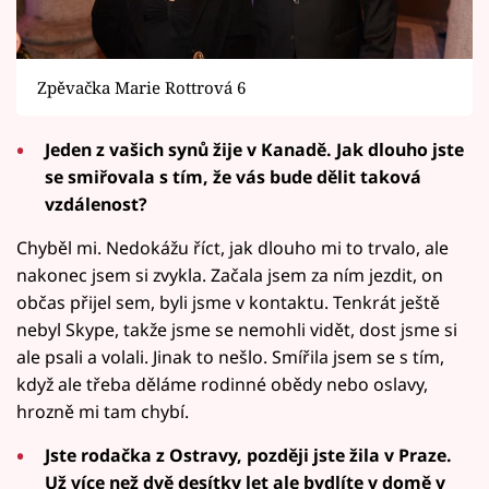
Zpěvačka Marie Rottrová 6
Jeden z vašich synů žije v Kanadě. Jak dlouho jste
se smiřovala s tím, že vás bude dělit taková
vzdálenost?
Chyběl mi. Nedokážu říct, jak dlouho mi to trvalo, ale
nakonec jsem si zvykla. Začala jsem za ním jezdit, on
občas přijel sem, byli jsme v kontaktu. Tenkrát ještě
nebyl Skype, takže jsme se nemohli vidět, dost jsme si
ale psali a volali. Jinak to nešlo. Smířila jsem se s tím,
když ale třeba děláme rodinné obědy nebo oslavy,
hrozně mi tam chybí.
Jste rodačka z Ostravy, později jste žila v Praze.
Už více než dvě desítky let ale bydlíte v domě v