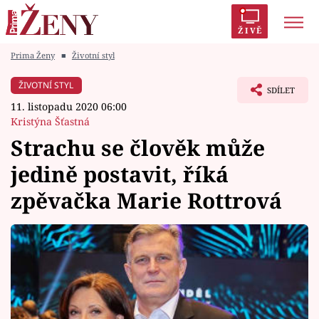
ŽIVĚ
Prima Ženy
■
Životní styl
Trendy:
Polabí
Inspekce
Prostřeno!
AYTO?
ŽIVOTNÍ STYL
SDÍLET
Módní alarm
Zrádci
Proměny
11. listopadu 2020 06:00
Kristýna Šťastná
Strachu se člověk může
jedině postavit, říká
Témata
zpěvačka Marie Rottrová
Celebrity
Vztahy
Seriály