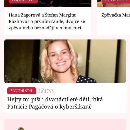
Hana Zagorová a Štefan Margita:
Zpěvačka Mar
Rozhovor o prvním rande, dvojce ze
zpěvu nebo beznaději v nemocnici
ŽIVOTNÍ STYL
Hejty mi píší i dvanáctileté děti, říká
Patricie Pagáčová o kyberšikaně