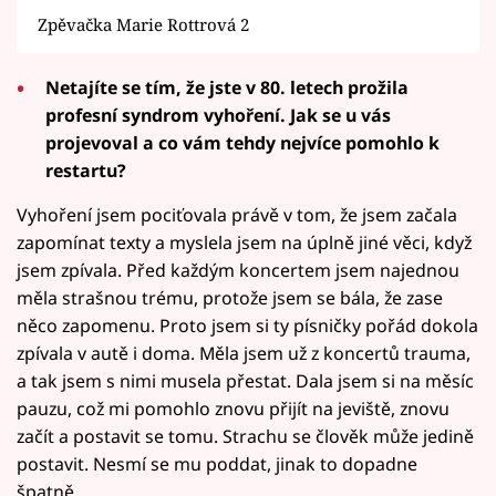
Zpěvačka Marie Rottrová 2
Netajíte se tím, že jste v 80. letech prožila
profesní syndrom vyhoření. Jak se u vás
projevoval a co vám tehdy nejvíce pomohlo k
restartu?
Vyhoření jsem pociťovala právě v tom, že jsem začala
zapomínat texty a myslela jsem na úplně jiné věci, když
jsem zpívala. Před každým koncertem jsem najednou
měla strašnou trému, protože jsem se bála, že zase
něco zapomenu. Proto jsem si ty písničky pořád dokola
zpívala v autě i doma. Měla jsem už z koncertů trauma,
a tak jsem s nimi musela přestat. Dala jsem si na měsíc
pauzu, což mi pomohlo znovu přijít na jeviště, znovu
začít a postavit se tomu. Strachu se člověk může jedině
postavit. Nesmí se mu poddat, jinak to dopadne
špatně.