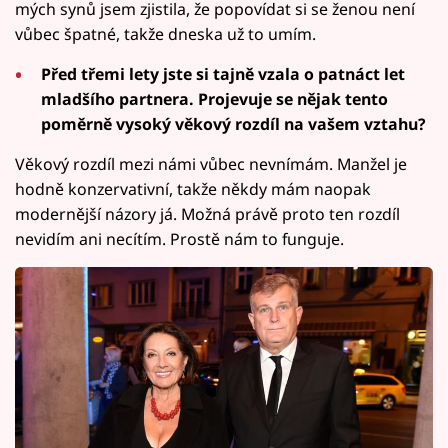
mých synů jsem zjistila, že popovídat si se ženou není
vůbec špatné, takže dneska už to umím.
Před třemi lety jste si tajně vzala o patnáct let
mladšího partnera. Projevuje se nějak tento
poměrně vysoký věkový rozdíl na vašem vztahu?
Věkový rozdíl mezi námi vůbec nevnímám. Manžel je
hodně konzervativní, takže někdy mám naopak
modernější názory já. Možná právě proto ten rozdíl
nevidím ani necítím. Prostě nám to funguje.