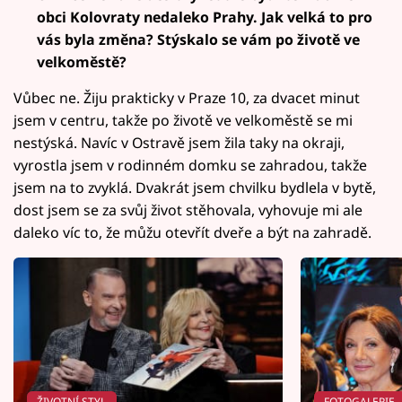
obci Kolovraty nedaleko Prahy. Jak velká to pro
vás byla změna? Stýskalo se vám po životě ve
velkoměstě?
Vůbec ne. Žiju prakticky v Praze 10, za dvacet minut
jsem v centru, takže po životě ve velkoměstě se mi
nestýská. Navíc v Ostravě jsem žila taky na okraji,
vyrostla jsem v rodinném domku se zahradou, takže
jsem na to zvyklá. Dvakrát jsem chvilku bydlela v bytě,
dost jsem se za svůj život stěhovala, vyhovuje mi ale
daleko víc to, že můžu otevřít dveře a být na zahradě.
ŽIVOTNÍ STYL
FOTOGALERIE