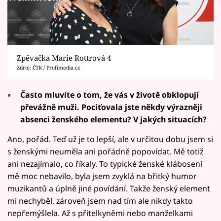
Zpěvačka Marie Rottrová 4
Zdroj: ČTK / Profimedia.cz
Často mluvíte o tom, že vás v životě obklopují
převážně muži. Pociťovala jste někdy výrazněji
absenci ženského elementu? V jakých situacích?
Ano, pořád. Teď už je to lepší, ale v určitou dobu jsem si
s ženskými neuměla ani pořádně popovídat. Mě totiž
ani nezajímalo, co říkaly. To typické ženské klábosení
mě moc nebavilo, byla jsem zvyklá na břitký humor
muzikantů a úplně jiné povídání. Takže ženský element
mi nechyběl, zároveň jsem nad tím ale nikdy takto
nepřemýšlela. Až s přítelkyněmi nebo manželkami