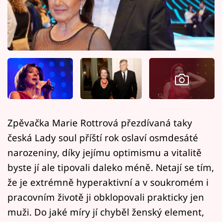
Horoskopy
Sledujte prima+
Filmový festival Karlovy Vary
Pořady
Mámy sobě
Zpěvačka Marie Rottrová přezdívaná taky
Přihlášení
česká Lady soul příští rok oslaví osmdesáté
narozeniny, díky jejímu optimismu a vitalitě
byste jí ale tipovali daleko méně. Netají se tím,
Sledujte nás
že je extrémně hyperaktivní a v soukromém i
pracovním životě ji obklopovali prakticky jen
muži. Do jaké míry jí chyběl ženský element,