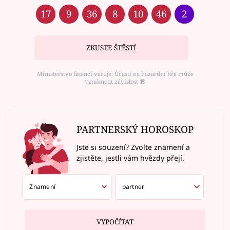
17
9
36
8
10
46
2
ZKUSTE ŠTĚSTÍ
Ministerstvo financí varuje: Účastí na hazardní hře může
vzniknout závislost ⑱
PARTNERSKÝ HOROSKOP
Jste si souzení? Zvolte znamení a
zjistěte, jestli vám hvězdy přejí.
VYPOČÍTAT