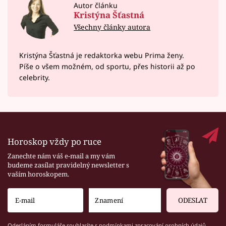
Autor článku
Kristýna Šťastná
Všechny články autora
Kristýna Šťastná je redaktorka webu Prima ženy.
Píše o všem možném, od sportu, přes historii až po
celebrity.
Horoskop vždy po ruce
Zanechte nám váš e-mail a my vám
budeme zasílat pravidelný newsletter s
vaším horoskopem.
ODESLAT
Odesláním formuláře souhlasíte s
podmínkami zpracování osobních údajů