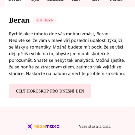
Beran
8. 8. 2026
Rychlé akce tohoto dne vás mohou zmást, Berani.
Nedivte se, že vám v hlavě víří poslední události týkající
se lásky a romantiky. Možná budete mít pocit, že se věci
dějí příliš rychle na to, abyste jim mohli skutečně
porozumět. Snažte se nebýt tak analytičtí. Možná zjistíte,
že se honíte za ztraceným cílem, zatímco vlak vyjíždí ze
stanice. Naskočte na palubu a nechte problém za sebou.
CELÝ HOROSKOP PRO DNEŠNÍ DEN
Vaše šťastná čísla