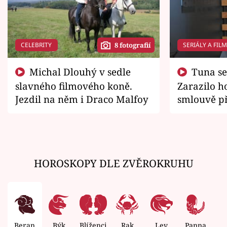
CELEBRITY
SERIÁLY A FIL
8 fotografií
Michal Dlouhý v sedle
Tuna se chtěl vrátit domů.
slavného filmového koně.
Zarazilo ho
Jezdil na něm i Draco Malfoy
smlouvě př
zemřít
HOROSKOPY DLE ZVĚROKRUHU
Beran
Býk
Blíženci
Rak
Lev
Panna
V