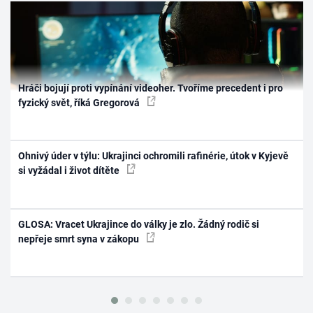
Hráči bojují proti vypínání videoher. Tvoříme precedent i pro
fyzický svět, říká Gregorová
Ohnivý úder v týlu: Ukrajinci ochromili rafinérie, útok v Kyjevě
si vyžádal i život dítěte
GLOSA: Vracet Ukrajince do války je zlo. Žádný rodič si
nepřeje smrt syna v zákopu