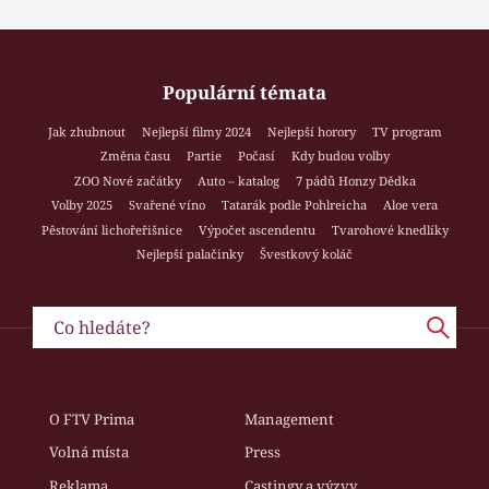
Populární témata
Jak zhubnout
Nejlepší filmy 2024
Nejlepší horory
TV program
Změna času
Partie
Počasí
Kdy budou volby
ZOO Nové začátky
Auto – katalog
7 pádů Honzy Dědka
Volby 2025
Svařené víno
Tatarák podle Pohlreicha
Aloe vera
Pěstování lichořeřišnice
Výpočet ascendentu
Tvarohové knedlíky
Nejlepší palačinky
Švestkový koláč
O FTV Prima
Management
Volná místa
Press
Reklama
Castingy a výzvy