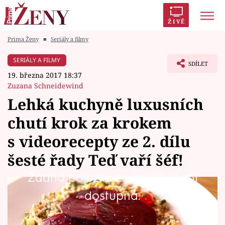
ŽIVĚ
Prima Ženy
■
Seriály a filmy
Trendy:
Polabí
Inspekce
Prostřeno!
AYTO?
SERIÁLY A FILMY
SDÍLET
Módní alarm
Zrádci
Proměny
19. března 2017 18:37
Zuzana Schneidewind
Lehká kuchyně luxusních
chutí krok za krokem
Témata
s videorecepty ze 2. dílu
Celebrity
šesté řady Teď vaří šéf!
Žádná položka z playlistu není
Vztahy
Pokud jste nestihli sledovat 2. díl kuchařské
dostupná.
Seriály
školy vaření Zdeňka Pohlreicha v televizi,
pusťte si ho celý hned v úvodu. Opět si pro