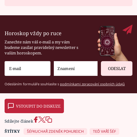
Horoskop vždy po ruce
Zanechte nám váš e-mail a my vám
budeme zasílat pravidelný newsletter s
vaším horoskopem.
ODESLAT
Odesláním formuláře souhlasíte s
podmínkami zpracování osobních údajů
VSTOUPIT DO DISKUZE
Sdílejte článek
ŠTÍTKY
ŠÉFKUCHAŘ ZDENĚK POHLREICH
TEĎ VAŘÍ ŠÉF