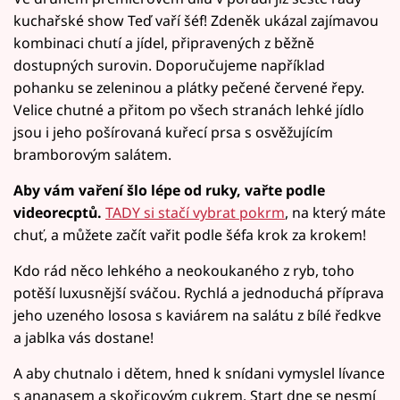
kuchařské show Teď vaří šéf! Zdeněk ukázal zajímavou
kombinaci chutí a jídel, připravených z běžně
dostupných surovin. Doporučujeme například
pohanku se zeleninou a plátky pečené červené řepy.
Velice chutné a přitom po všech stranách lehké jídlo
jsou i jeho pošírovaná kuřecí prsa s osvěžujícím
bramborovým salátem.
Aby vám vaření šlo lépe od ruky, vařte podle
videorecptů.
TADY si stačí vybrat pokrm
, na který máte
chuť, a můžete začít vařit podle šéfa krok za krokem!
Kdo rád něco lehkého a neokoukaného z ryb, toho
potěší luxusnější sváčou. Rychlá a jednoduchá příprava
jeho uzeného lososa s kaviárem na salátu z bílé ředkve
a jablka vás dostane!
A aby chutnalo i dětem, hned k snídani vymyslel lívance
s ananasem a skořicovým cukrem. Start dne se nesmí