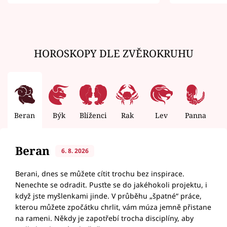
zemřít
HOROSKOPY DLE ZVĚROKRUHU
Beran
Býk
Blíženci
Rak
Lev
Panna
V
Beran
6. 8. 2026
Berani, dnes se můžete cítit trochu bez inspirace.
Nenechte se odradit. Pusťte se do jakéhokoli projektu, i
když jste myšlenkami jinde. V průběhu „špatné“ práce,
kterou můžete zpočátku chrlit, vám múza jemně přistane
na rameni. Někdy je zapotřebí trocha disciplíny, aby