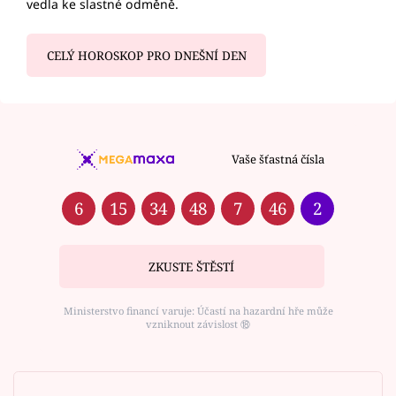
vedla ke slastné odměně.
CELÝ HOROSKOP PRO DNEŠNÍ DEN
Vaše šťastná čísla
6
15
34
48
7
46
2
ZKUSTE ŠTĚSTÍ
Ministerstvo financí varuje: Účastí na hazardní hře může
vzniknout závislost ⑱