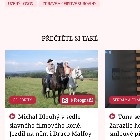
UZENÝ LOSOS
ZDRAVÉ A ČERSTVÉ SUROVINY
PŘEČTĚTE SI TAKÉ
CELEBRITY
SERIÁLY A FIL
8 fotografií
Michal Dlouhý v sedle
Tuna se chtěl vrátit domů.
slavného filmového koně.
Zarazilo ho
Jezdil na něm i Draco Malfoy
smlouvě př