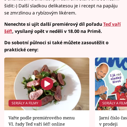
šidit:-) Další sladkou delikatesou je i recept na papáju
se zmrzlinou a rybízovým likérem.
Nenechte si ujít další premiérový díl pořadu
Teď vaří
šéf!
, vysílaný opět v neděli v 18.00 na Primě.
Do sobotní půlnoci si také můžete zasoutěžit o
praktické ceny:
SERIÁLY A FILMY
SERIÁLY A FIL
Vařte podle premiérového menu
Jarní číslo ča
VI. řady Teď vaří šéf! online
v prodeji