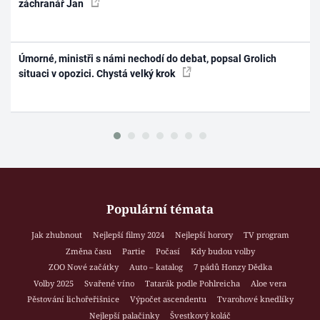
záchranář Jan
Úmorné, ministři s námi nechodí do debat, popsal Grolich
situaci v opozici. Chystá velký krok
Populární témata
Jak zhubnout
Nejlepší filmy 2024
Nejlepší horory
TV program
Změna času
Partie
Počasí
Kdy budou volby
ZOO Nové začátky
Auto – katalog
7 pádů Honzy Dědka
Volby 2025
Svařené víno
Tatarák podle Pohlreicha
Aloe vera
Pěstování lichořeřišnice
Výpočet ascendentu
Tvarohové knedlíky
Nejlepší palačinky
Švestkový koláč