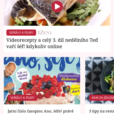
SERIÁLY A FILMY
Videorecepty a celý 3. díl nedělního Teď
vaří šéf! kdykoliv online
SERIÁLY A FILMY
KAM ZA JÍDLE
Jarní číslo časopisu Ano, šéfe! právě
3 tipy na rest