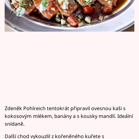
Horoskopy
Sledujte prima+
Filmový festival Karlovy Vary
Pořady
Mámy sobě
Přihlášení
Sledujte nás
Zdeněk Pohlreich tentokrát připravil ovesnou kaši s
kokosovým mlékem, banány a s kousky mandlí. Ideální
snídaně.
Další chod vykouzlil z kořeněného kuřete s