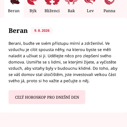
Beran
Býk
Blíženci
Rak
Lev
Panna
V
Beran
9. 8. 2026
Berani, buďte ve svém přístupu mírní a zdrženliví. Ve
vzduchu je cítit spousta něhy, na kterou byste se měli
naladit a užívat si ji. Udělejte něco pro zlepšení svého
domova. Usmiřte se s lidmi, se kterými žijete, a vyčistěte
vzduch, aby vztahy byly v budoucnu klidné. Do toho, aby
se váš domov stal útočištěm, jste investovali velkou část
svého já, proto si ho važte a pečujte o něj.
CELÝ HOROSKOP PRO DNEŠNÍ DEN