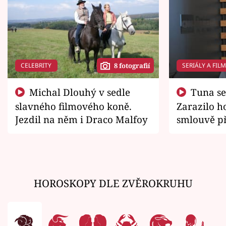
CELEBRITY
SERIÁLY A FIL
8 fotografií
Michal Dlouhý v sedle
Tuna se chtěl vrátit domů.
slavného filmového koně.
Zarazilo ho
Jezdil na něm i Draco Malfoy
smlouvě př
zemřít
HOROSKOPY DLE ZVĚROKRUHU