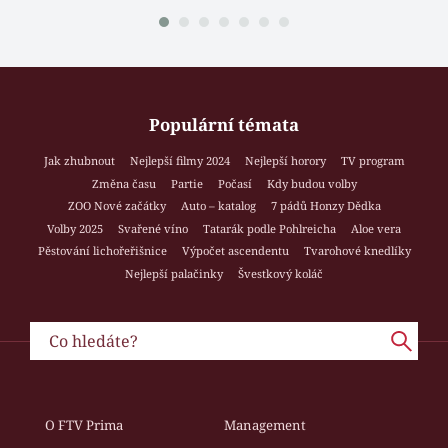
Populární témata
Jak zhubnout
Nejlepší filmy 2024
Nejlepší horory
TV program
Změna času
Partie
Počasí
Kdy budou volby
ZOO Nové začátky
Auto – katalog
7 pádů Honzy Dědka
Volby 2025
Svařené víno
Tatarák podle Pohlreicha
Aloe vera
Pěstování lichořeřišnice
Výpočet ascendentu
Tvarohové knedlíky
Nejlepší palačinky
Švestkový koláč
O FTV Prima
Management