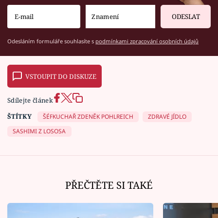
ODESLAT
Odesláním formuláře souhlasíte s
podmínkami zpracování osobních údajů
VSTOUPIT DO DISKUZE
Sdílejte článek
ŠTÍTKY
ŠÉFKUCHAŘ ZDENĚK POHLREICH
ZDRAVÉ JÍDLO
SASHIMI Z LOSOSA
PŘEČTĚTE SI TAKÉ