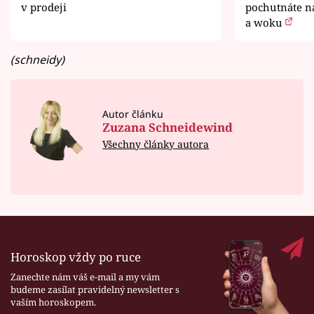
v prodeji
pochutnáte na
a woku
(schneidy)
Autor článku
Zuzana Schneidewind
Všechny články autora
Horoskop vždy po ruce
Zanechte nám váš e-mail a my vám
budeme zasílat pravidelný newsletter s
vaším horoskopem.