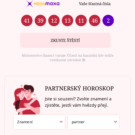
Vaše šťastná čísla
41
39
12
13
11
46
2
ZKUSTE ŠTĚSTÍ
Ministerstvo financí varuje: Účastí na hazardní hře může
vzniknout závislost ⑱
PARTNERSKÝ HOROSKOP
Jste si souzení? Zvolte znamení a
zjistěte, jestli vám hvězdy přejí.