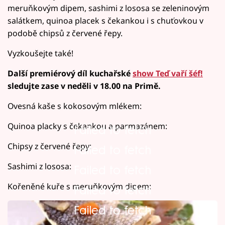
meruňkovým dipem, sashimi z lososa se zeleninovým
salátkem, quinoa placek s čekankou i s chuťovkou v
podobě chipsů z červené řepy.
Vyzkoušejte také!
Další premiérový díl kuchařské
show Teď vaří šéf!
sledujte zase v neděli v 18.00 na Primě.
Ovesná kaše s kokosovým mlékem:
Quinoa placky s čekankou a parmazánem:
Failed to fetch
Chipsy z červené řepy:
Failed to fetch
Sashimi z lososa:
Failed to fetch
Kořeněné kuře s meruňkovým dipem:
Failed to fetch
Failed to fetch