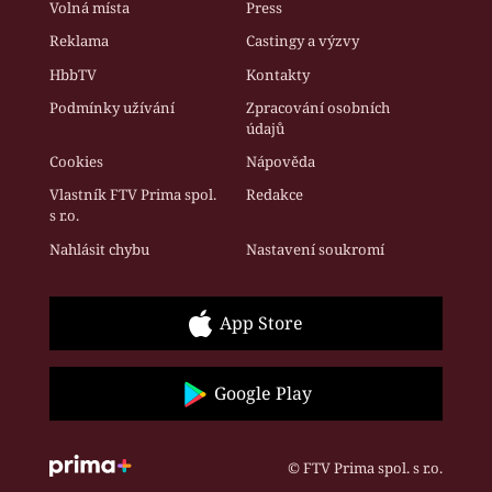
Volná místa
Press
Reklama
Castingy a výzvy
HbbTV
Kontakty
Podmínky užívání
Zpracování osobních
údajů
Cookies
Nápověda
Vlastník FTV Prima spol.
Redakce
s r.o.
Nahlásit chybu
Nastavení soukromí
App Store
Google Play
© FTV Prima spol. s r.o.