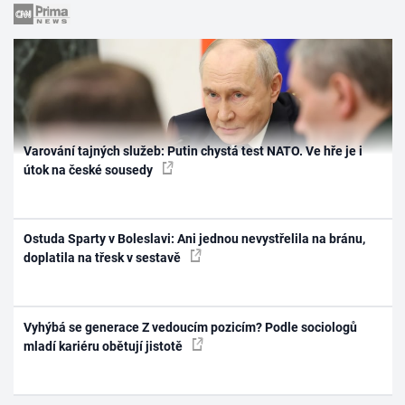
Varování tajných služeb: Putin chystá test NATO. Ve hře je i
útok na české sousedy
Ostuda Sparty v Boleslavi: Ani jednou nevystřelila na bránu,
doplatila na třesk v sestavě
Vyhýbá se generace Z vedoucím pozicím? Podle sociologů
mladí kariéru obětují jistotě