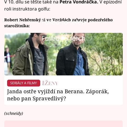
V 10. dílu se těšte také na
Petra Vondráčka.
V epizodní
roli instruktora golfu:
Robert Nebřenský si ve Vraždách zahraje podezřelého
Failed to fetch
starožitníka:
Failed to fetch
SERIÁLY A FILMY
Janda ostře vyjíždí na Berana. Záporák,
nebo pan Spravedlivý?
(schneidy)