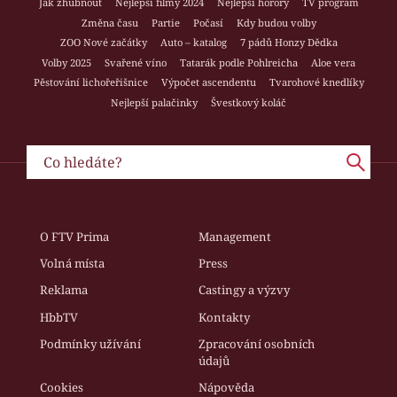
Jak zhubnout
Nejlepší filmy 2024
Nejlepší horory
TV program
Změna času
Partie
Počasí
Kdy budou volby
ZOO Nové začátky
Auto – katalog
7 pádů Honzy Dědka
Volby 2025
Svařené víno
Tatarák podle Pohlreicha
Aloe vera
Pěstování lichořeřišnice
Výpočet ascendentu
Tvarohové knedlíky
Nejlepší palačinky
Švestkový koláč
O FTV Prima
Management
Volná místa
Press
Reklama
Castingy a výzvy
HbbTV
Kontakty
Podmínky užívání
Zpracování osobních
údajů
Cookies
Nápověda