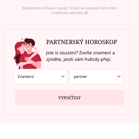
Ministerstvo financí varuje: Účastí na hazardní hře může
vzniknout závislost ⑱
PARTNERSKÝ HOROSKOP
Jste si souzení? Zvolte znamení a
zjistěte, jestli vám hvězdy přejí.
VYPOČÍTAT