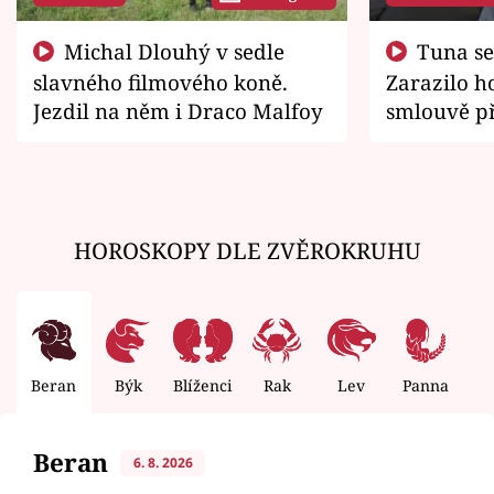
Michal Dlouhý v sedle
Tuna se chtěl vrátit domů.
slavného filmového koně.
Zarazilo ho
Jezdil na něm i Draco Malfoy
smlouvě př
zemřít
HOROSKOPY DLE ZVĚROKRUHU
Beran
Býk
Blíženci
Rak
Lev
Panna
V
Beran
6. 8. 2026