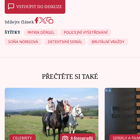
VSTOUPIT DO DISKUZE
Sdílejte článek
ŠTÍTKY
PATRIK DĚRGEL
POLICEJNÍ VYŠETŘOVÁNÍ
SOŇA NORISOVÁ
DETEKTIVNÍ SERIÁL
BRUTÁLNÍ VRAŽDY
PŘEČTĚTE SI TAKÉ
CELEBRITY
SERIÁLY A FIL
8 fotografií