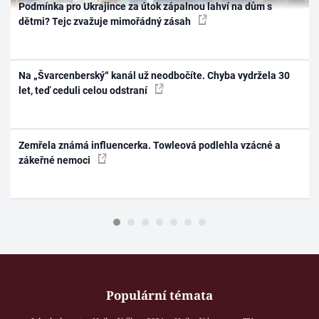
Podmínka pro Ukrajince za útok zápalnou lahví na dům s
dětmi? Tejc zvažuje mimořádný zásah
Na „Švarcenberský“ kanál už neodbočíte. Chyba vydržela 30
let, teď ceduli celou odstraní
Zemřela známá influencerka. Towleová podlehla vzácné a
zákeřné nemoci
Populární témata