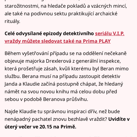
starožitnostmi, na hledače pokladů a vzácných mincí,
ale také na podivnou sektu praktikující archaické
rituály.
Celé odvysílané epizody detektivního
seriálu V.I.P.
vraždy můžete sledovat také na Prima PLAY
Během vyšetřování případu se na oddělení nečekaně
objevuje majorka Drexlerová z generální inspekce,
která prošetřuje zásah, kvůli kterému byl Beran mimo
službu. Berana musí na případu zastoupit detektiv
Janda a Klaudie začíná postupně chápat, že hledaný
námět na svou novou knihu má celou dobu před
sebou v podobě Beranova průšvihu.
Najde Klaudie tu správnou inspiraci dřív, než bude
nenápadný pachatel znovu bezhlavě vraždit?
Uvidíte v
úterý večer ve 20.15 na Primě.