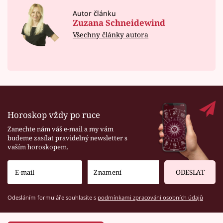
Autor článku
Zuzana Schneidewind
Všechny články autora
Horoskop vždy po ruce
Zanechte nám váš e-mail a my vám
budeme zasílat pravidelný newsletter s
vaším horoskopem.
ODESLAT
Odesláním formuláře souhlasíte s
podmínkami zpracování osobních údajů