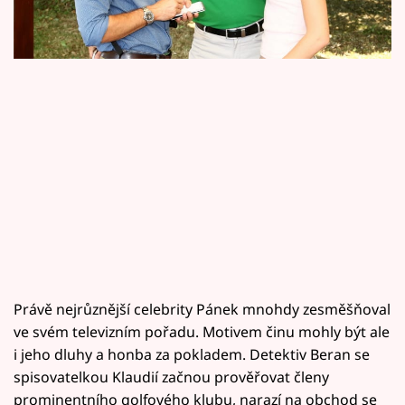
Horoskopy
Sledujte prima+
Filmový festival Karlovy Vary
Pořady
Mámy sobě
Přihlášení
Sledujte nás
Právě nejrůznější celebrity Pánek mnohdy zesměšňoval
ve svém televizním pořadu. Motivem činu mohly být ale
i jeho dluhy a honba za pokladem. Detektiv Beran se
spisovatelkou Klaudií začnou prověřovat členy
prominentního golfového klubu, narazí na obchod se