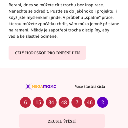
Berani, dnes se můžete cítit trochu bez inspirace.
Nenechte se odradit. Pusťte se do jakéhokoli projektu, i
když jste myšlenkami jinde. V průběhu „špatné“ práce,
kterou můžete zpočátku chrlit, vám múza jemně přistane
na rameni. Někdy je zapotřebí trocha disciplíny, aby
vedla ke slastné odměně.
CELÝ HOROSKOP PRO DNEŠNÍ DEN
Vaše šťastná čísla
6
15
34
48
7
46
2
ZKUSTE ŠTĚSTÍ