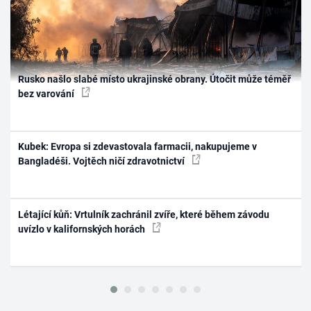
Rusko našlo slabé místo ukrajinské obrany. Útočit může téměř
bez varování
Kubek: Evropa si zdevastovala farmacii, nakupujeme v
Bangladéši. Vojtěch ničí zdravotnictví
Létající kůň: Vrtulník zachránil zvíře, které během závodu
uvízlo v kalifornských horách