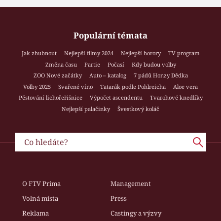
Populární témata
Jak zhubnout
Nejlepší filmy 2024
Nejlepší horory
TV program
Změna času
Partie
Počasí
Kdy budou volby
ZOO Nové začátky
Auto – katalog
7 pádů Honzy Dědka
Volby 2025
Svařené víno
Tatarák podle Pohlreicha
Aloe vera
Pěstování lichořeřišnice
Výpočet ascendentu
Tvarohové knedlíky
Nejlepší palačinky
Švestkový koláč
O FTV Prima
Management
Volná místa
Press
Reklama
Castingy a výzvy