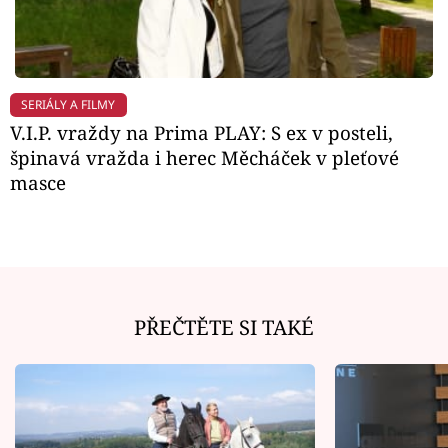
SERIÁLY A FILMY
V.I.P. vraždy na Prima PLAY: S ex v posteli,
špinavá vražda i herec Měcháček v pleťové
masce
PŘEČTĚTE SI TAKÉ