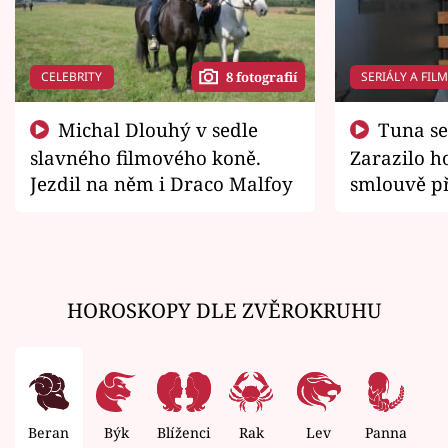
CELEBRITY
SERIÁLY A FIL
8 fotografií
Michal Dlouhý v sedle
Tuna se chtěl vrátit domů.
slavného filmového koně.
Zarazilo ho
Jezdil na něm i Draco Malfoy
smlouvě př
zemřít
HOROSKOPY DLE ZVĚROKRUHU
Beran
Býk
Blíženci
Rak
Lev
Panna
V