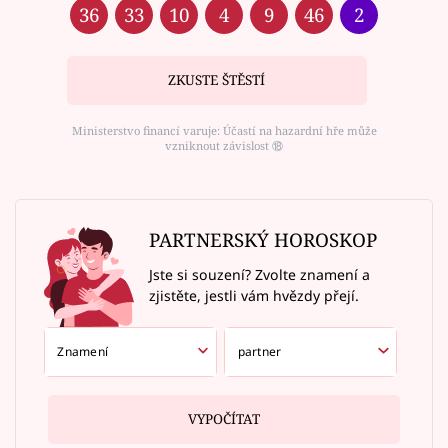
36
33
10
4
9
46
2
ZKUSTE ŠTĚSTÍ
Ministerstvo financí varuje: Účastí na hazardní hře může
vzniknout závislost ⑱
PARTNERSKÝ HOROSKOP
Jste si souzení? Zvolte znamení a
zjistěte, jestli vám hvězdy přejí.
VYPOČÍTAT