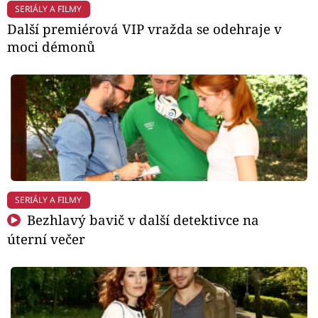
SERIÁLY A FILMY
Další premiérová VIP vražda se odehraje v
moci démonů
SERIÁLY A FILMY
Bezhlavý bavič v další detektivce na
úterní večer