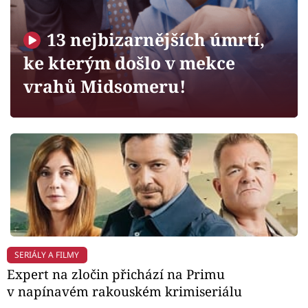
Horoskopy
Sledujte prima+
13 nejbizarnějších úmrtí,
ke kterým došlo v mekce
Filmový festival Karlovy Vary
vrahů Midsomeru!
Pořady
Mámy sobě
Přihlášení
Sledujte nás
SERIÁLY A FILMY
Expert na zločin přichází na Primu
v napínavém rakouském krimiseriálu