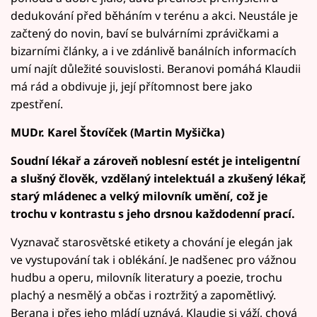
dedukování před běháním v terénu a akci. Neustále je
začtený do novin, baví se bulvárními zprávičkami a
bizarními články, a i ve zdánlivě banálních informacích
umí najít důležité souvislosti. Beranovi pomáhá Klaudii
má rád a obdivuje ji, její přítomnost bere jako
zpestření.
MUDr. Karel Štovíček (Martin Myšička)
Soudní lékař a zároveň noblesní estét je inteligentní
a slušný člověk, vzdělaný intelektuál a zkušený lékař,
starý mládenec a velký milovník umění, což je
trochu v kontrastu s jeho drsnou každodenní prací.
Vyznavač starosvětské etikety a chování je elegán jak
ve vystupování tak i oblékání. Je nadšenec pro vážnou
hudbu a operu, milovník literatury a poezie, trochu
plachý a nesmělý a občas i roztržitý a zapomětlivý.
Berana i přes jeho mládí uznává, Klaudie si váží, chová