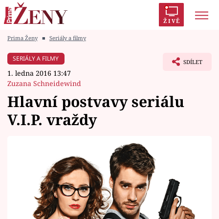
ŽIVĚ
Prima Ženy
■
Seriály a filmy
Trendy:
Polabí
Inspekce
Prostřeno!
AYTO?
SERIÁLY A FILMY
SDÍLET
Módní alarm
Zrádci
Proměny
1. ledna 2016 13:47
Zuzana Schneidewind
Hlavní postvavy seriálu
V.I.P. vraždy
Témata
Celebrity
Vztahy
Seriály