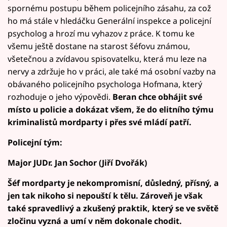
spornému postupu během policejního zásahu, za což
ho má stále v hledáčku Generální inspekce a policejní
psycholog a hrozí mu vyhazov z práce. K tomu ke
všemu ještě dostane na starost šéfovu známou,
všetečnou a zvídavou spisovatelku, která mu leze na
nervy a zdržuje ho v práci, ale také má osobní vazby na
obávaného policejního psychologa Hofmana, který
rozhoduje o jeho výpovědi.
Beran chce obhájit své
místo u policie a dokázat všem, že do elitního týmu
kriminalistů mordparty i přes své mládí patří.
Policejní tým:
Major JUDr. Jan Sochor (Jiří Dvořák)
Šéf mordparty je nekompromisní, důsledný, přísný, a
jen tak nikoho si nepouští k tělu. Zároveň je však
také spravedlivý a zkušený praktik, který se ve světě
zločinu vyzná a umí v něm dokonale chodit.