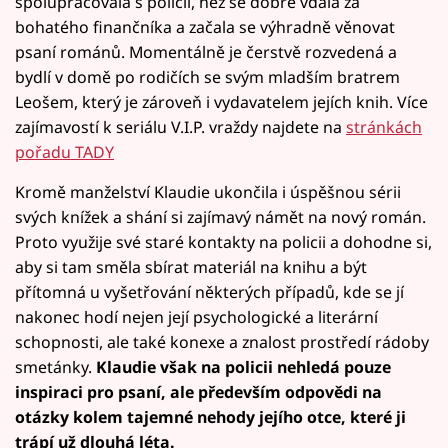
spolupracovala s policií, než se dobře vdala za
bohatého finančníka a začala se výhradně věnovat
psaní románů. Momentálně je čerstvě rozvedená a
bydlí v domě po rodičích se svým mladším bratrem
Leošem, který je zároveň i vydavatelem jejích knih. Více
zajímavostí k seriálu V.I.P. vraždy najdete na
stránkách
pořadu TADY
Kromě manželství Klaudie ukončila i úspěšnou sérii
svých knížek a shání si zajímavý námět na nový román.
Proto využije své staré kontakty na policii a dohodne si,
aby si tam směla sbírat materiál na knihu a být
přítomná u vyšetřování některých případů, kde se jí
nakonec hodí nejen její psychologické a literární
schopnosti, ale také konexe a znalost prostředí rádoby
smetánky.
Klaudie však na policii nehledá pouze
inspiraci pro psaní, ale především odpovědi na
otázky kolem tajemné nehody jejího otce, které ji
trápí už dlouhá léta.