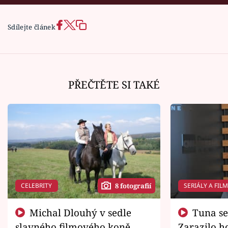
Sdílejte článek
PŘEČTĚTE SI TAKÉ
CELEBRITY
SERIÁLY A FIL
8 fotografií
Michal Dlouhý v sedle
Tuna se chtěl vrátit domů.
slavného filmového koně.
Zarazilo ho