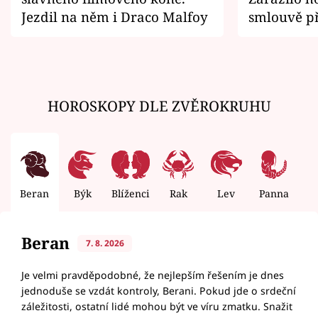
Jezdil na něm i Draco Malfoy
smlouvě př
zemřít
HOROSKOPY DLE ZVĚROKRUHU
Beran
Býk
Blíženci
Rak
Lev
Panna
V
Beran
7. 8. 2026
Je velmi pravděpodobné, že nejlepším řešením je dnes
jednoduše se vzdát kontroly, Berani. Pokud jde o srdeční
záležitosti, ostatní lidé mohou být ve víru zmatku. Snažit