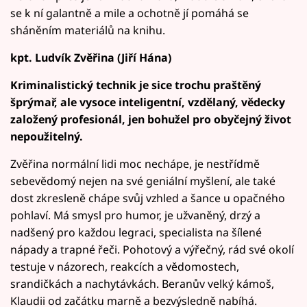
se k ní galantně a mile a ochotně jí pomáhá se
sháněním materiálů na knihu.
kpt. Ludvík Zvěřina (Jiří Hána)
Kriminalistický technik je sice trochu praštěný
šprýmař, ale vysoce inteligentní, vzdělaný, vědecky
založený profesionál, jen bohužel pro obyčejný život
nepoužitelný.
Zvěřina normální lidi moc nechápe, je nestřídmě
sebevědomý nejen na své geniální myšlení, ale také
dost zkresleně chápe svůj vzhled a šance u opačného
pohlaví. Má smysl pro humor, je užvaněný, drzý a
nadšený pro každou legraci, specialista na šílené
nápady a trapné řeči. Pohotový a výřečný, rád své okolí
testuje v názorech, reakcích a vědomostech,
srandičkách a nachytávkách. Beranův velký kámoš,
Klaudii od začátku marně a bezvýsledně nabíhá.