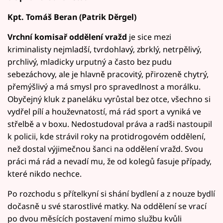
Kpt. Tomáš Beran (Patrik Děrgel)
Vrchní komisař oddělení vražd
je sice mezi
kriminalisty nejmladší, tvrdohlavý, zbrklý, netrpělivý,
prchlivý, mladicky urputný a často bez pudu
sebezáchovy, ale je hlavně pracovitý, přirozeně chytrý,
přemýšlivý a má smysl pro spravedlnost a morálku.
Obyčejný kluk z paneláku vyrůstal bez otce, všechno si
vydřel pílí a houževnatostí, má rád sport a vyniká ve
střelbě a v boxu. Nedostudoval práva a radši nastoupil
k policii, kde strávil roky na protidrogovém oddělení,
než dostal výjimečnou šanci na oddělení vražd. Svou
práci má rád a nevadí mu, že od kolegů fasuje případy,
které nikdo nechce.
Po rozchodu s přítelkyní si shání bydlení a z nouze bydlí
dočasně u své starostlivé matky. Na oddělení se vrací
po dvou měsících postavení mimo službu kvůli