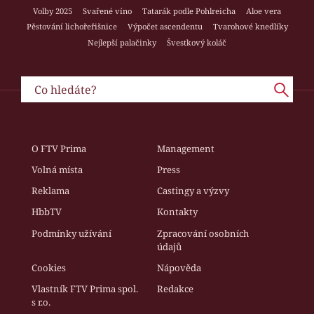
Volby 2025
Svařené víno
Tatarák podle Pohlreicha
Aloe vera
Pěstování lichořeřišnice
Výpočet ascendentu
Tvarohové knedlíky
Nejlepší palačinky
Švestkový koláč
O FTV Prima
Management
Volná místa
Press
Reklama
Castingy a výzvy
HbbTV
Kontakty
Podmínky užívání
Zpracování osobních
údajů
Cookies
Nápověda
Vlastník FTV Prima spol.
Redakce
s r.o.