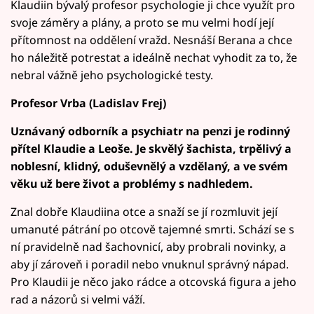
Klaudiin bývalý profesor psychologie ji chce využít pro
svoje záměry a plány, a proto se mu velmi hodí její
přítomnost na oddělení vražd. Nesnáší Berana a chce
ho náležitě potrestat a ideálně nechat vyhodit za to, že
nebral vážně jeho psychologické testy.
Profesor Vrba (Ladislav Frej)
Uznávaný odborník a psychiatr na penzi je rodinný
přítel Klaudie a Leoše. Je skvělý šachista, trpělivý a
noblesní, klidný, oduševnělý a vzdělaný, a ve svém
věku už bere život a problémy s nadhledem.
Znal dobře Klaudiina otce a snaží se jí rozmluvit její
umanuté pátrání po otcově tajemné smrti. Schází se s
ní pravidelně nad šachovnicí, aby probrali novinky, a
aby jí zároveň i poradil nebo vnuknul správný nápad.
Pro Klaudii je něco jako rádce a otcovská figura a jeho
rad a názorů si velmi váží.