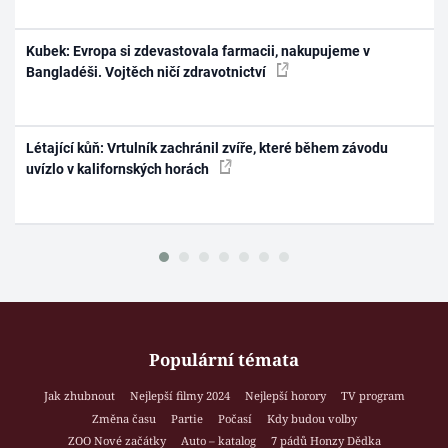
Kubek: Evropa si zdevastovala farmacii, nakupujeme v
Bangladéši. Vojtěch ničí zdravotnictví
Létající kůň: Vrtulník zachránil zvíře, které během závodu
uvízlo v kalifornských horách
Populární témata
Jak zhubnout
Nejlepší filmy 2024
Nejlepší horory
TV program
Změna času
Partie
Počasí
Kdy budou volby
ZOO Nové začátky
Auto – katalog
7 pádů Honzy Dědka