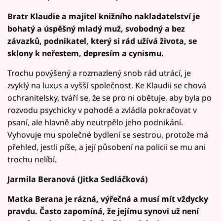
Bratr Klaudie a majitel knižního nakladatelství je
bohatý a úspěšný mladý muž, svobodný a bez
závazků, podnikatel, který si rád užívá života, se
sklony k neřestem, depresím a cynismu.
Trochu povýšený a rozmazlený snob rád utrácí, je
zvyklý na luxus a vyšší společnost. Ke Klaudii se chová
ochranitelsky, tváří se, že se pro ni obětuje, aby byla po
rozvodu psychicky v pohodě a zvládla pokračovat v
psaní, ale hlavně aby neutrpělo jeho podnikání.
Vyhovuje mu společné bydlení se sestrou, protože má
přehled, jestli píše, a její působení na policii se mu ani
trochu nelíbí.
Jarmila Beranová (Jitka Sedláčková)
Matka Berana je rázná, výřečná a musí mít vždycky
pravdu. Často zapomíná, že jejímu synovi už není