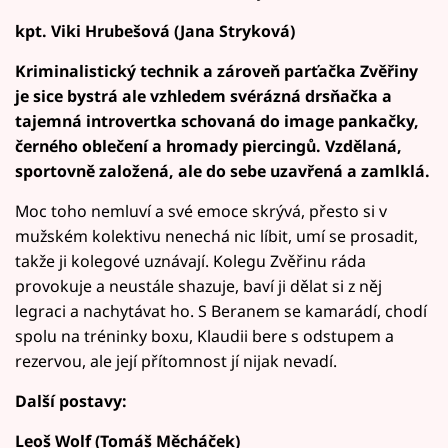
kpt. Viki Hrubešová (Jana Stryková)
Kriminalistický technik a zároveň parťačka Zvěřiny
je sice bystrá ale vzhledem svérázná drsňačka a
tajemná introvertka schovaná do image pankačky,
černého oblečení a hromady piercingů. Vzdělaná,
sportovně založená, ale do sebe uzavřená a zamlklá.
Moc toho nemluví a své emoce skrývá, přesto si v
mužském kolektivu nenechá nic líbit, umí se prosadit,
takže ji kolegové uznávají. Kolegu Zvěřinu ráda
provokuje a neustále shazuje, baví ji dělat si z něj
legraci a nachytávat ho. S Beranem se kamarádí, chodí
spolu na tréninky boxu, Klaudii bere s odstupem a
rezervou, ale její přítomnost jí nijak nevadí.
Další postavy:
Leoš Wolf (Tomáš Měcháček)