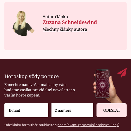
Autor článku
Zuzana Schneidewind
Všechny články autora
Horoskop vždy po ruce
Zanechte nám váš e-mail a my vám
budeme zasílat pravidelný newsletter s
vaším horoskopem.
ODESLAT
Odesláním formuláře souhlasíte s
podmínkami zpracování osobních údajů