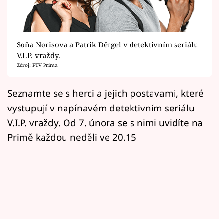
Horoskopy
Sledujte prima+
Soňa Norisová a Patrik Děrgel v detektivním seriálu
Filmový festival Karlovy Vary
V.I.P. vraždy.
Zdroj: FTV Prima
Pořady
Seznamte se s herci a jejich postavami, které
Mámy sobě
vystupují v napínavém detektivním seriálu
V.I.P. vraždy. Od 7. února se s nimi uvidíte na
Přihlášení
Primě každou neděli ve 20.15
Sledujte nás