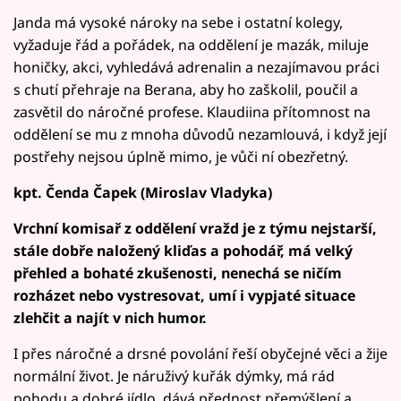
Janda má vysoké nároky na sebe i ostatní kolegy,
vyžaduje řád a pořádek, na oddělení je mazák, miluje
honičky, akci, vyhledává adrenalin a nezajímavou práci
s chutí přehraje na Berana, aby ho zaškolil, poučil a
zasvětil do náročné profese. Klaudiina přítomnost na
oddělení se mu z mnoha důvodů nezamlouvá, i když její
postřehy nejsou úplně mimo, je vůči ní obezřetný.
kpt. Čenda Čapek (Miroslav Vladyka)
Vrchní komisař z oddělení vražd je z týmu nejstarší,
stále dobře naložený kliďas a pohodář, má velký
přehled a bohaté zkušenosti, nenechá se ničím
rozházet nebo vystresovat, umí i vypjaté situace
zlehčit a najít v nich humor.
I přes náročné a drsné povolání řeší obyčejné věci a žije
normální život. Je náruživý kuřák dýmky, má rád
pohodu a dobré jídlo, dává přednost přemýšlení a