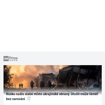
Rusko našlo slabé místo ukrajinské obrany. Útočit může téměř
bez varování