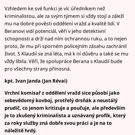
Vzhledem ke své funkci je víc úředníkem než
kriminalistou, ale za svým týmem si vždy stojí a záleží
mu na dobré pověsti oddělení vražd a kvalitě lidí. V
Beranovi vidí potenciál, věří v jeho detektivní
schopnosti a drží nad ním ochrannou ruku, a to nejen
proto, že mu při sporném policejním zásahu zachránil
život. S Klaudií se zná léta, má k ní důvěru a také se mu
vždy líbila. Věří, že spolupráce Berana s Klaudií bude
pro všechny strany přínosná.
kpt. Ivan Janda (Jan Révai)
Vrchní komisař z oddělení vražd sice působí jako
sebevědomý kovboj, protřelý drsňák a neustálý
prudič, co jenom kritizuje a poučuje, ale především
je to zkušený kriminalista a uznávaný profík, který
za roky služby zná dobře svou práci a je na to
náležitě hrdý.