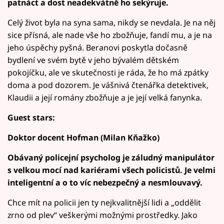
patnáct a dost neadekvátně ho sekýruje.
Celý život byla na syna sama, nikdy se nevdala. Je na něj
sice přísná, ale nade vše ho zbožňuje, fandí mu, a je na
jeho úspěchy pyšná. Beranovi poskytla dočasně
bydlení ve svém bytě v jeho bývalém dětském
pokojíčku, ale ve skutečnosti je ráda, že ho má zpátky
doma a pod dozorem. Je vášnivá čtenářka detektivek,
Klaudii a její romány zbožňuje a je její velká fanynka.
Guest stars:
Doktor docent Hofman (Milan Kňažko)
Obávaný policejní psycholog je záludný manipulátor
s velkou mocí nad kariérami všech policistů. Je velmi
inteligentní a o to víc nebezpečný a nesmlouvavý.
Chce mít na policii jen ty nejkvalitnější lidi a „oddělit
zrno od plev“ veškerými možnými prostředky. Jako