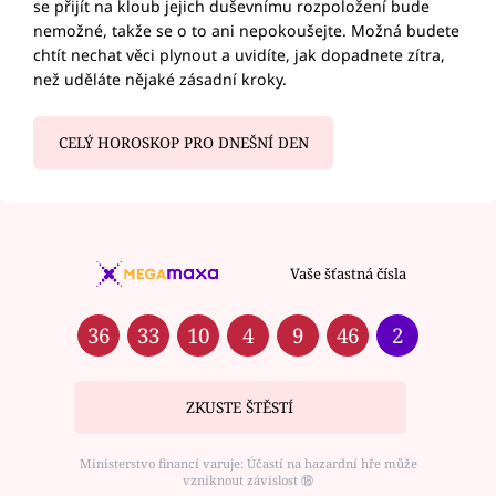
se přijít na kloub jejich duševnímu rozpoložení bude
nemožné, takže se o to ani nepokoušejte. Možná budete
chtít nechat věci plynout a uvidíte, jak dopadnete zítra,
než uděláte nějaké zásadní kroky.
CELÝ HOROSKOP PRO DNEŠNÍ DEN
Vaše šťastná čísla
36
33
10
4
9
46
2
ZKUSTE ŠTĚSTÍ
Ministerstvo financí varuje: Účastí na hazardní hře může
vzniknout závislost ⑱