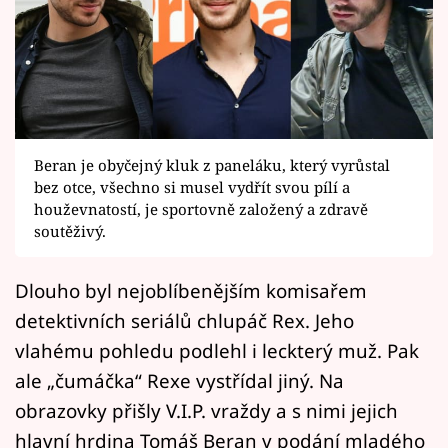
Horoskopy
Sledujte prima+
Filmový festival Karlovy Vary
Pořady
Beran je obyčejný kluk z paneláku, který vyrůstal
bez otce, všechno si musel vydřít svou pílí a
Mámy sobě
houževnatostí, je sportovně založený a zdravě
soutěživý.
Přihlášení
Dlouho byl nejoblíbenějším komisařem
detektivních seriálů chlupáč Rex. Jeho
Sledujte nás
vlahému pohledu podlehl i leckterý muž. Pak
ale „čumáčka“ Rexe vystřídal jiný. Na
obrazovky přišly V.I.P. vraždy a s nimi jejich
hlavní hrdina Tomáš Beran v podání mladého