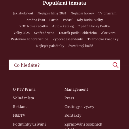
Populární témata
Jak zhubnout
Nejlepší filmy 2024
Nejlepší horory
TV program
Změna času
Partie
Počasí
Kdy budou volby
ZOO Nové začátky
Auto – katalog
7 pádů Honzy Dědka
Volby 2025
Svařené víno
Tatarák podle Pohlreicha
Aloe vera
Pěstování lichořeřišnice
Výpočet ascendentu
Tvarohové knedlíky
Nejlepší palačinky
Švestkový koláč
O FTV Prima
Management
Volná místa
Press
Reklama
Castingy a výzvy
HbbTV
Kontakty
Podmínky užívání
Zpracování osobních