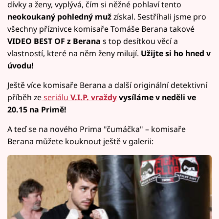
dívky a ženy, vyplývá, čím si něžné pohlaví tento
neokoukaný pohledný muž
získal. Sestříhali jsme pro
všechny příznivce komisaře Tomáše Berana takové
VIDEO BEST OF z Berana
s top desítkou věcí a
vlastností, které na něm ženy milují.
Užijte si ho hned v
úvodu!
Ještě více komisaře Berana a další originální detektivní
příběh ze
seriálu
V.I.P. vraždy
vysíláme v neděli ve
20.15 na Primě!
A teď se na nového Prima "čumáčka" – komisaře
Berana můžete kouknout ještě v galerii: