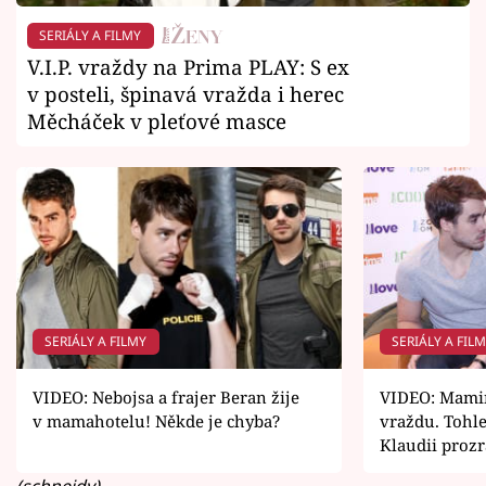
SERIÁLY A FILMY
V.I.P. vraždy na Prima PLAY: S ex
v posteli, špinavá vražda i herec
Měcháček v pleťové masce
SERIÁLY A FILMY
SERIÁLY A FIL
VIDEO: Nebojsa a frajer Beran žije
VIDEO: Mamin
v mamahotelu! Někde je chyba?
vraždu. Tohle
Klaudii proz
(schneidy)