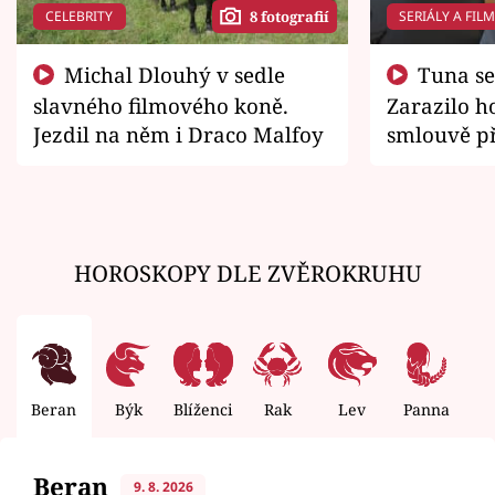
CELEBRITY
SERIÁLY A FIL
8 fotografií
Michal Dlouhý v sedle
Tuna se chtěl vrátit domů.
slavného filmového koně.
Zarazilo ho
Jezdil na něm i Draco Malfoy
smlouvě př
zemřít
HOROSKOPY DLE ZVĚROKRUHU
Beran
Býk
Blíženci
Rak
Lev
Panna
V
Beran
9. 8. 2026