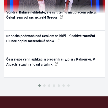
Vondra: Babiše nehlídáte, ale svítíte mu na uplácení voličů.
Čekal jsem od vás víc, řekl Gregor
Nebeská podívaná nad Českem se blíží. Působivé zatmění
Slunce doplní meteorická show
Češi slepě věřili aplikaci a přecenili síly, píší v Rakousku. V
Alpách je zachraňoval vrtulník