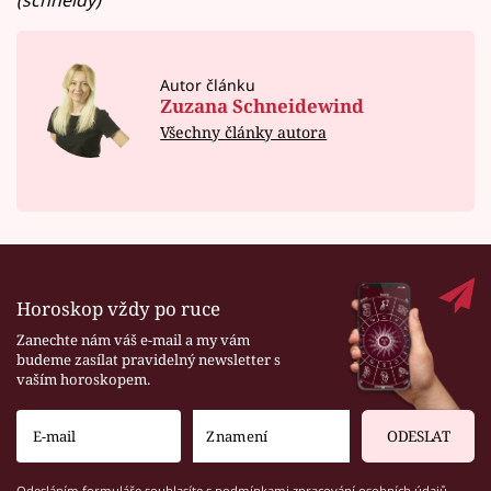
Autor článku
Zuzana Schneidewind
Všechny články autora
Horoskop vždy po ruce
Zanechte nám váš e-mail a my vám
budeme zasílat pravidelný newsletter s
vaším horoskopem.
ODESLAT
Odesláním formuláře souhlasíte s
podmínkami zpracování osobních údajů