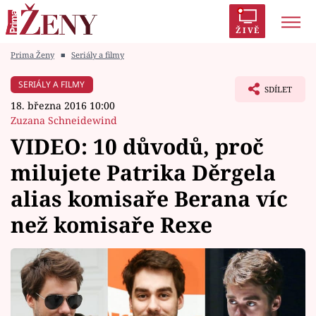
ŽIVĚ
Prima Ženy
■
Seriály a filmy
Trendy:
Polabí
Inspekce
Prostřeno!
AYTO?
SERIÁLY A FILMY
SDÍLET
Módní alarm
Zrádci
Proměny
18. března 2016 10:00
Zuzana Schneidewind
VIDEO: 10 důvodů, proč
milujete Patrika Děrgela
Témata
alias komisaře Berana víc
Celebrity
než komisaře Rexe
Vztahy
Seriály