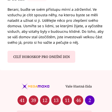
Berani, buďte ve svém přístupu mírní a zdrženliví. Ve
vzduchu je cítit spousta něhy, na kterou byste se měli
naladit a užívat si ji. Udělejte něco pro zlepšení svého
domova. Usmiřte se s lidmi, se kterými žijete, a vyčistěte
vzduch, aby vztahy byly v budoucnu klidné. Do toho, aby
se váš domov stal útočištěm, jste investovali velkou část
svého já, proto si ho važte a pečujte o něj.
CELÝ HOROSKOP PRO DNEŠNÍ DEN
Vaše šťastná čísla
41
39
12
13
11
46
2