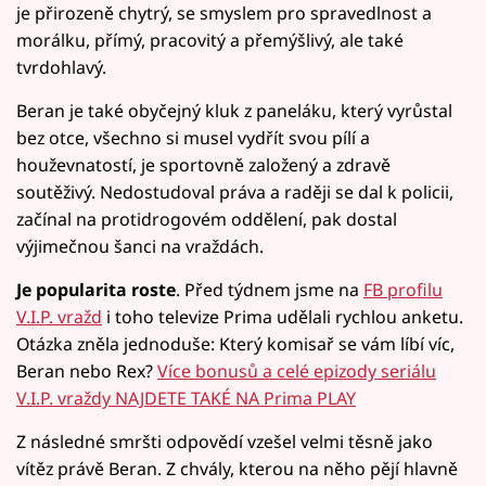
je přirozeně chytrý, se smyslem pro spravedlnost a
morálku, přímý, pracovitý a přemýšlivý, ale také
tvrdohlavý.
Beran je také obyčejný kluk z paneláku, který vyrůstal
bez otce, všechno si musel vydřít svou pílí a
houževnatostí, je sportovně založený a zdravě
soutěživý. Nedostudoval práva a raději se dal k policii,
začínal na protidrogovém oddělení, pak dostal
výjimečnou šanci na vraždách.
Je popularita roste
. Před týdnem jsme na
FB profilu
V.I.P. vražd
i toho televize Prima udělali rychlou anketu.
Otázka zněla jednoduše: Který komisař se vám líbí víc,
Beran nebo Rex?
Více bonusů a celé epizody seriálu
V.I.P. vraždy NAJDETE TAKÉ NA Prima PLAY
Z následné smršti odpovědí vzešel velmi těsně jako
vítěz právě Beran. Z chvály, kterou na něho pějí hlavně