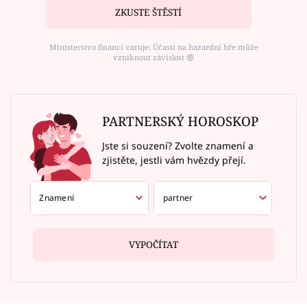
ZKUSTE ŠTĚSTÍ
Ministerstvo financí varuje: Účastí na hazardní hře může
vzniknout závislost ⑱
PARTNERSKÝ HOROSKOP
Jste si souzení? Zvolte znamení a
zjistěte, jestli vám hvězdy přejí.
VYPOČÍTAT