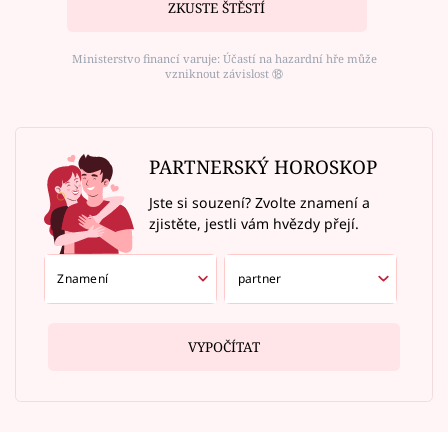
ZKUSTE ŠTĚSTÍ
Ministerstvo financí varuje: Účastí na hazardní hře může
vzniknout závislost ⑱
PARTNERSKÝ HOROSKOP
Jste si souzení? Zvolte znamení a
zjistěte, jestli vám hvězdy přejí.
VYPOČÍTAT