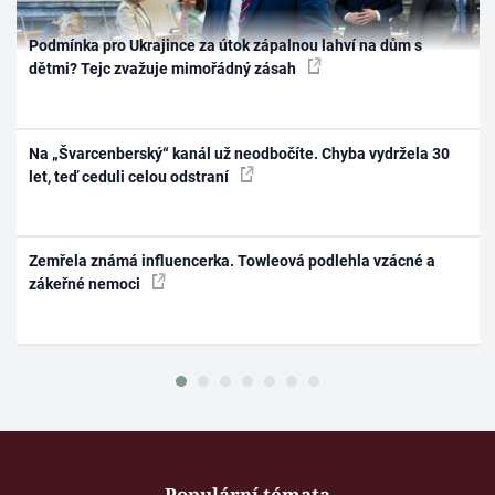
Podmínka pro Ukrajince za útok zápalnou lahví na dům s
dětmi? Tejc zvažuje mimořádný zásah
Na „Švarcenberský“ kanál už neodbočíte. Chyba vydržela 30
let, teď ceduli celou odstraní
Zemřela známá influencerka. Towleová podlehla vzácné a
zákeřné nemoci
Populární témata