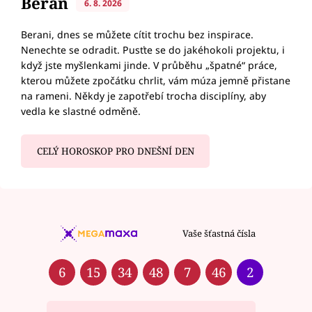
Beran
6. 8. 2026
Berani, dnes se můžete cítit trochu bez inspirace.
Nenechte se odradit. Pusťte se do jakéhokoli projektu, i
když jste myšlenkami jinde. V průběhu „špatné“ práce,
kterou můžete zpočátku chrlit, vám múza jemně přistane
na rameni. Někdy je zapotřebí trocha disciplíny, aby
vedla ke slastné odměně.
CELÝ HOROSKOP PRO DNEŠNÍ DEN
Vaše šťastná čísla
6
15
34
48
7
46
2