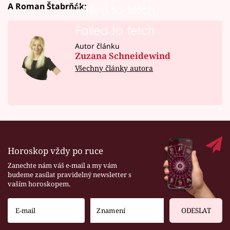
A Roman Štabrňák:
Failed to fetch
Failed to fetch
Autor článku
Zuzana Schneidewind
Všechny články autora
Horoskop vždy po ruce
Zanechte nám váš e-mail a my vám
budeme zasílat pravidelný newsletter s
vaším horoskopem.
ODESLAT