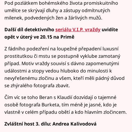
Pod pozlátkem bohémského života promiskuitního
umělce se skrývají dluhy a zástupy odmítnutých
milenek, podvedených žen a žárlivých mužů.
Další díl detektivního
seriálu V.I.P. vraždy
uvidíte
opět v úterý ve 20.15 na Primě
Z fádního podezření na loupežné přepadení luxusní
prostitutkou či mstu se postupně vyklube zamotaný
případ. Motiv vraždy souvisí s dávno zapomenutými
událostmi a stopy vedou hluboko do minulosti k
nevyřešenému zločinu a všem, kteří měli pádný důvod
se zhýralého fotografa zbavit.
Čím víc se toho Beran s Klaudií dozvídají o tajemné
osobě fotografa Burketa, tím méně je jasné, kdo je
vlastně v celém případu obětí a kdo hlavním zločincem.
Zvláštní host 3. dílu: Andrea Kalivodová