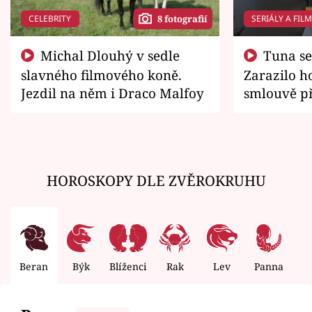
CELEBRITY
SERIÁLY A FIL
8 fotografií
Michal Dlouhý v sedle
Tuna se chtěl vrátit domů.
slavného filmového koně.
Zarazilo ho
Jezdil na něm i Draco Malfoy
smlouvě př
zemřít
HOROSKOPY DLE ZVĚROKRUHU
Beran
Býk
Blíženci
Rak
Lev
Panna
V