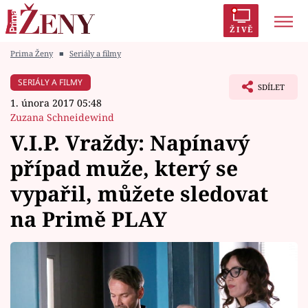
ŽIVĚ
Prima Ženy
■
Seriály a filmy
Trendy:
Polabí
Inspekce
Prostřeno!
AYTO?
SERIÁLY A FILMY
SDÍLET
Módní alarm
Zrádci
Proměny
1. února 2017 05:48
Zuzana Schneidewind
V.I.P. Vraždy: Napínavý
případ muže, který se
Témata
vypařil, můžete sledovat
Celebrity
na Primě PLAY
Vztahy
Seriály