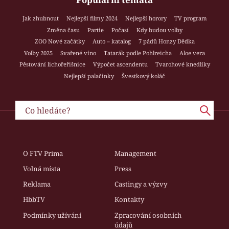
Jak zhubnout
Nejlepší filmy 2024
Nejlepší horory
TV program
Změna času
Partie
Počasí
Kdy budou volby
ZOO Nové začátky
Auto – katalog
7 pádů Honzy Dědka
Volby 2025
Svařené víno
Tatarák podle Pohlreicha
Aloe vera
Pěstování lichořeřišnice
Výpočet ascendentu
Tvarohové knedlíky
Nejlepší palačinky
Švestkový koláč
O FTV Prima
Management
Volná místa
Press
Reklama
Castingy a výzvy
HbbTV
Kontakty
Podmínky užívání
Zpracování osobních
údajů