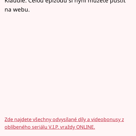
Klaudie. Celou epizodu si nyní můžete pustit
na webu.
Zde najdete všechny odvysílané díly a videobonusy z
oblíbeného seriálu V.I.P. vraždy ONLINE.