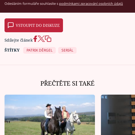
Odesláním formuláře souhlasíte s
podmínkami zpracování osobních údajů
VSTOUPIT DO DISKUZE
Sdílejte článek
ŠTÍTKY
PATRIK DĚRGEL
SERIÁL
PŘEČTĚTE SI TAKÉ