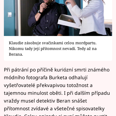
Horoskopy
Sledujte prima+
Filmový festival Karlovy Vary
Pořady
Klaudie zásobuje svačinkami celou mordpartu.
Nikomu tady její přítomnost nevadí. Tedy až na
Mámy sobě
Berana.
Přihlášení
Při pátrání po příčině kuriózní smrti známého
módního fotografa Burketa odhalují
vyšetřovatelé překvapivou totožnost a
Sledujte nás
tajemnou minulost oběti. I při dalším případu
vraždy musel detektiv Beran snášet
přítomnost zvídavé a všetečné spisovatelky