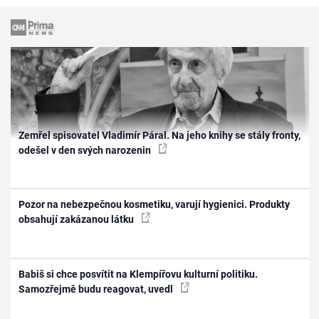
Zemřel spisovatel Vladimír Páral. Na jeho knihy se stály fronty,
odešel v den svých narozenin
Pozor na nebezpečnou kosmetiku, varují hygienici. Produkty
obsahují zakázanou látku
Babiš si chce posvítit na Klempířovu kulturní politiku.
Samozřejmě budu reagovat, uvedl