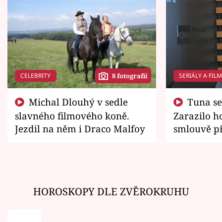
CELEBRITY
SERIÁLY A FIL
8 fotografií
Michal Dlouhý v sedle
Tuna se chtěl vrátit domů.
slavného filmového koně.
Zarazilo ho
Jezdil na něm i Draco Malfoy
smlouvě př
zemřít
HOROSKOPY DLE ZVĚROKRUHU