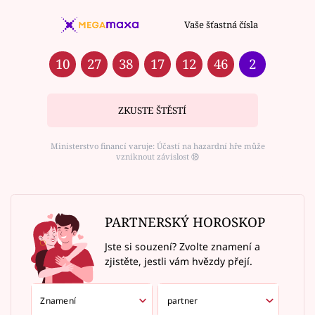
Vaše šťastná čísla
10
27
38
17
12
46
2
ZKUSTE ŠTĚSTÍ
Ministerstvo financí varuje: Účastí na hazardní hře může
vzniknout závislost ⑱
PARTNERSKÝ HOROSKOP
Jste si souzení? Zvolte znamení a
zjistěte, jestli vám hvězdy přejí.