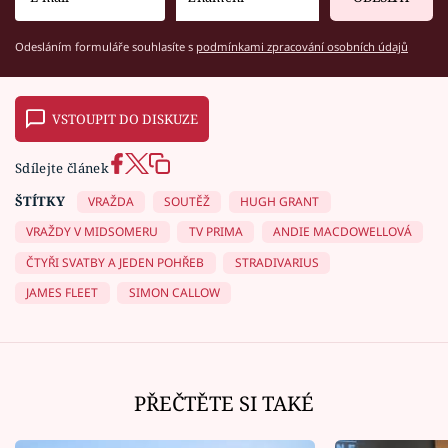
Odesláním formuláře souhlasíte s
podmínkami zpracování osobních údajů
VSTOUPIT DO DISKUZE
Sdílejte článek
ŠTÍTKY
VRAŽDA
SOUTĚŽ
HUGH GRANT
VRAŽDY V MIDSOMERU
TV PRIMA
ANDIE MACDOWELLOVÁ
ČTYŘI SVATBY A JEDEN POHŘEB
STRADIVARIUS
JAMES FLEET
SIMON CALLOW
PŘEČTĚTE SI TAKÉ