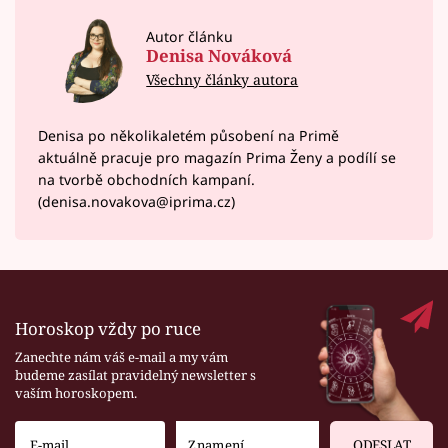
Autor článku
Denisa Nováková
Všechny články autora
Denisa po několikaletém působení na Primě
aktuálně pracuje pro magazín Prima Ženy a podílí se
na tvorbě obchodních kampaní.
(denisa.novakova@iprima.cz)
Horoskop vždy po ruce
Zanechte nám váš e-mail a my vám
budeme zasílat pravidelný newsletter s
vaším horoskopem.
ODESLAT