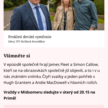
Prokletí deváté symfonie
Zdroj: ITV Pic/Mark Bourdillon
Všimněte si
V epizodě společně hrají James Fleet a Simon Callow,
kteří se na obrazovkách společně již objevili, a to i v u
nás známém snímku Čtyři svatby a jeden pohřeb s
Hugh Grantem a Andie MacDowell v hlavních rolích.
Vraždy v Midsomeru sledujte v úterý od 20.15 na
Primě!