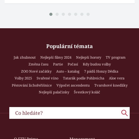
Populární témata
Jak zhubnout
Nejlepší filmy 2024
Nejlepší horory
TV program
Změna času
Partie
Počasí
Kdy budou volby
ZOO Nové začátky
Auto – katalog
7 pádů Honzy Dědka
Volby 2025
Svařené víno
Tatarák podle Pohlreicha
Aloe vera
Pěstování lichořeřišnice
Výpočet ascendentu
Tvarohové knedlíky
Nejlepší palačinky
Švestkový koláč