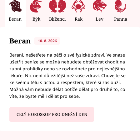
Beran
Býk
Blíženci
Rak
Lev
Panna
V
Beran
10. 8. 2026
Berani, nešetřete na péči o své fyzické zdraví. Ve snaze
ušetřit peníze se možná nebudete obtěžovat chodit na
zubní prohlídky nebo se rozhodnete pro nejlevnějšího
lékaře. Nic není důležitější než vaše zdraví. Chovejte se
ke svému tělu s úctou a respektem, které si zaslouží.
Možná vám nebude dělat potíže dělat pro druhé to, co
víte, že byste měli dělat pro sebe.
CELÝ HOROSKOP PRO DNEŠNÍ DEN