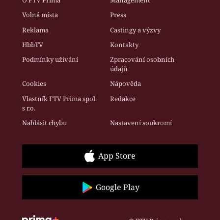
O FTV Prima
Management
Volná místa
Press
Reklama
Castingy a výzvy
HbbTV
Kontakty
Podmínky užívání
Zpracování osobních
údajů
Cookies
Nápověda
Vlastník FTV Prima spol.
Redakce
s r.o.
Nahlásit chybu
Nastavení soukromí
App Store
Google Play