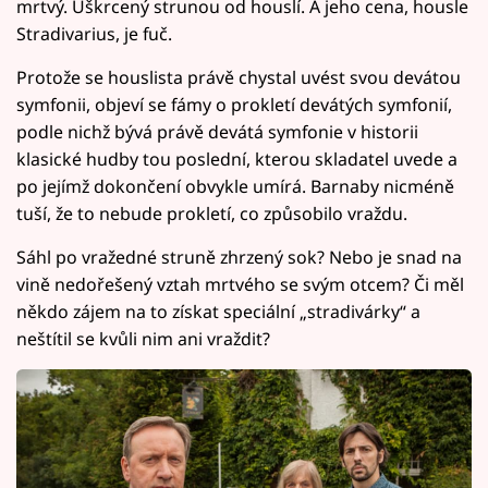
mrtvý. Uškrcený strunou od houslí. A jeho cena, housle
Stradivarius, je fuč.
Protože se houslista právě chystal uvést svou devátou
symfonii, objeví se fámy o prokletí devátých symfonií,
podle nichž bývá právě devátá symfonie v historii
klasické hudby tou poslední, kterou skladatel uvede a
po jejímž dokončení obvykle umírá. Barnaby nicméně
tuší, že to nebude prokletí, co způsobilo vraždu.
Sáhl po vražedné struně zhrzený sok? Nebo je snad na
vině nedořešený vztah mrtvého se svým otcem? Či měl
někdo zájem na to získat speciální „stradivárky“ a
neštítil se kvůli nim ani vraždit?