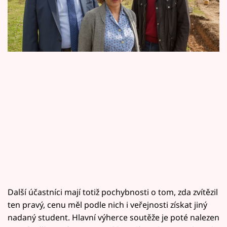
Horoskopy
další epizodě Vražd v Midsomeru.
Sledujte prima+
Filmový festival Karlovy Vary
Pořady
Mámy sobě
Přihlášení
Sledujte nás
Další účastníci mají totiž pochybnosti o tom, zda zvítězil
ten pravý, cenu měl podle nich i veřejnosti získat jiný
nadaný student. Hlavní výherce soutěže je poté nalezen